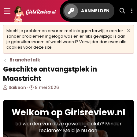
AANMELDEN
Mocht je problemen ervaren met inloggen terwijl je eerder
zonder problemen ingelogd was en er niks gewijzigd is aan
je gebruikersnaam of wachtwoord? Verwijder dan even alle
cookies voor deze site.
Branchetalk
Geschikte ontvangstplek in
Maastricht
O
S
Saikeon
8 mei 2026
n
t
d
a
e
r
Welkom op Girlsreview.nl
r
t
w
d
e
a
Lid worden van deze geweldige club? Minder
r
t
reclame? Meld je nu aan!
p
u