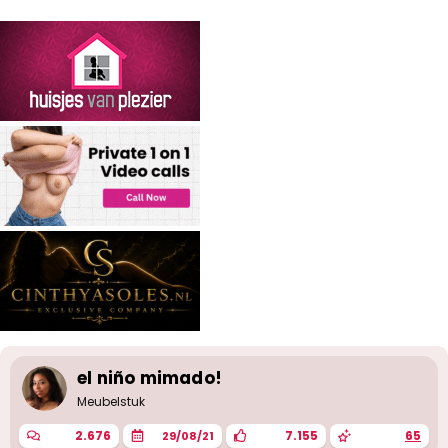
el niño mimado!
Meubelstuk
2.676
7.155
65
29/08/21