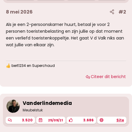
8 mei 2026
#2
Als je een 2-persoonskamer huurt, betaal je voor 2
personen toeristenbelasting en zijn jullie op dat moment
een verliefd toeristenkoppeltje. Het gaat V d Valk niks aan
wat jullie van elkaar zijn.
bert1234
en
Superchaud
W
a
Citeer dit bericht
a
r
d
e
r
i
Vanderlindemedia
n
g
Meubelstuk
e
n
3.520
3.686
Site
25/09/21
: