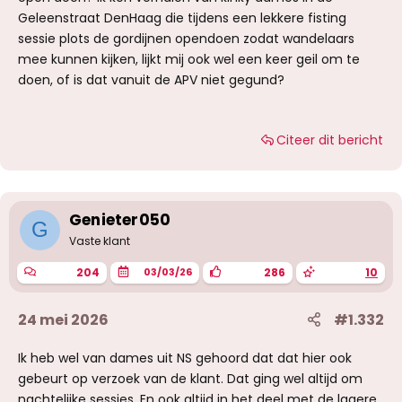
Geleenstraat DenHaag die tijdens een lekkere fisting
sessie plots de gordijnen opendoen zodat wandelaars
mee kunnen kijken, lijkt mij ook wel een keer geil om te
doen, of is dat vanuit de APV niet gegund?
Citeer dit bericht
Genieter050
G
Vaste klant
204
286
10
03/03/26
24 mei 2026
#1.332
Ik heb wel van dames uit NS gehoord dat dat hier ook
gebeurt op verzoek van de klant. Dat ging wel altijd om
nachtelijke sessies. En ook altijd in het deel met de lagere