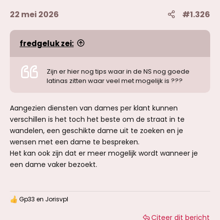
22 mei 2026
#1.326
fredgeluk zei:
Zijn er hier nog tips waar in de NS nog goede
latinas zitten waar veel met mogelijk is ???
Aangezien diensten van dames per klant kunnen
verschillen is het toch het beste om de straat in te
wandelen, een geschikte dame uit te zoeken en je
wensen met een dame te bespreken.
Het kan ook zijn dat er meer mogelijk wordt wanneer je
een dame vaker bezoekt.
Gp33
en
Jorisvpl
W
a
Citeer dit bericht
a