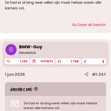
Ze had er al lang weer willen zijn maar helaas waren alle
kamers vol..
Citeer dit bericht
BMW-Guy
B
Meubelstuk
1.143
1.768
9
13/09/22
1 jun 2026
#1.347
Jacob r zei:
Ze had er al lang weer willen zijn maar helaas
waren alle kamers vol..