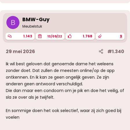
d
e
r
i
BMW-Guy
B
n
g
Meubelstuk
e
n
1.143
1.768
9
13/09/22
:
29 mei 2026
#1.340
Ik wil best geloven dat genoemde dame het weleens
zonder doet. Dat zullen de meesten online/op de app
ontkennen. En ik kan ze geen ongelijk geven. Ze zijn
anderen geen antwoord verschuldigd.
Die dan maar een condoom om je pik en doe het veilig, of
sla ze over als je twijfelt.
En sommige doen het ook selectief, waar zij zich goed bij
voelen