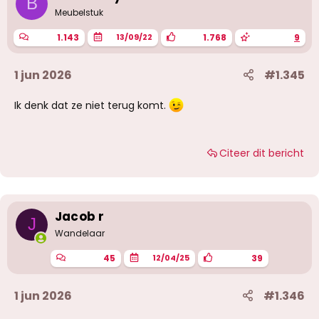
B
Meubelstuk
1.143
1.768
9
13/09/22
1 jun 2026
#1.345
Ik denk dat ze niet terug komt.
Citeer dit bericht
Jacob r
J
Wandelaar
45
39
12/04/25
1 jun 2026
#1.346