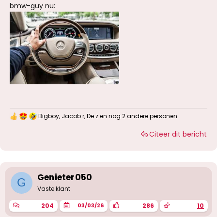
bmw-guy nu:
Bigboy
,
Jacob r
,
De z
en nog 2 andere personen
W
a
Citeer dit bericht
a
r
d
e
r
i
Genieter050
G
n
g
Vaste klant
e
n
204
286
10
03/03/26
: