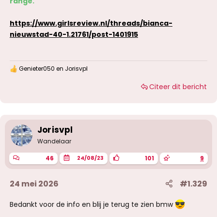
range.
https://www.girlsreview.nl/threads/bianca-
nieuwstad-40-1.21761/post-1401915
Genieter050
en
Jorisvpl
W
a
Citeer dit bericht
a
r
d
e
r
i
Jorisvpl
n
g
Wandelaar
e
n
46
101
9
24/08/23
:
24 mei 2026
#1.329
Bedankt voor de info en blij je terug te zien bmw