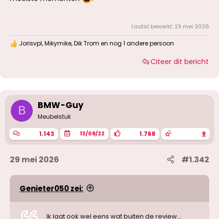
Laatst bewerkt:
29 mei 2026
Jorisvpl
,
Mikymike
,
Dik Trom
en nog 1 andere persoon
W
a
Citeer dit bericht
a
r
d
e
r
i
BMW-Guy
B
n
g
Meubelstuk
e
n
1.143
1.768
9
13/09/22
:
29 mei 2026
#1.342
Genieter050 zei:
Ik laat ook wel eens wat buiten de review...