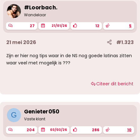
#Loorbach.
Wandelaar
27
12
5
21/01/26
21 mei 2026
#1.323
Zijn er hier nog tips waar in de NS nog goede latinas zitten
waar veel met mogelijk is ???
Citeer dit bericht
Genieter050
G
Vaste klant
204
286
10
03/03/26