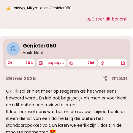
Jorisvpl
,
Mikymike
en
Genieter050
W
a
Citeer dit bericht
a
r
d
e
r
i
Genieter050
G
n
g
Vaste klant
e
n
204
286
10
03/03/26
:
29 mei 2026
#1.341
Ok... ik zal er niet meer op reageren als het weer eens
beweerd wordt. En idd ook begrijpelijk als men er voor kiest
om dit buiten een review te laten.
Ik laat ook wel eens wat buiten de review... bijvoorbeeld als
ik een dienst van een dame krijg die buiten het
standaardpakket valt. En laten we eerlijk zijn... dat zijn de
mooiste momenten
.