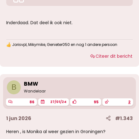
Inderdaad. Dat deel ik ook niet.
Jorisvpl
,
Mikymike
,
Genieter050
en nog 1 andere persoon
W
a
Citeer dit bericht
a
r
d
e
r
i
BMW
B
n
g
Wandelaar
e
n
86
95
2
27/01/24
:
1 jun 2026
#1.343
Heren , is Monika al weer gezien in Groningen?