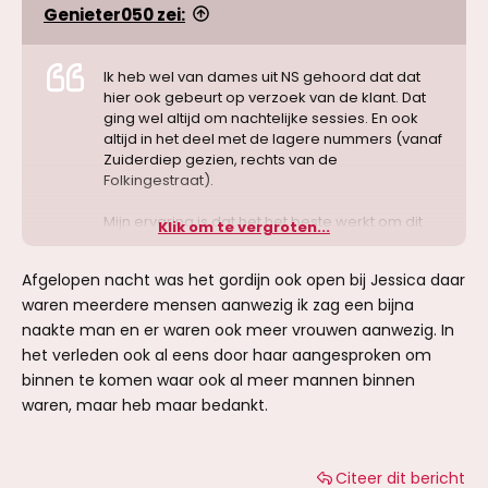
Genieter050 zei:
Ik heb wel van dames uit NS gehoord dat dat
hier ook gebeurt op verzoek van de klant. Dat
ging wel altijd om nachtelijke sessies. En ook
altijd in het deel met de lagere nummers (vanaf
Zuiderdiep gezien, rechts van de
Folkingestraat).
Mijn ervaring is dat het het beste werkt om dit
Klik om te vergroten...
gewoon aan de dame te vragen. In het ergste
geval wordt je doorverwezen naar een collega
Afgelopen nacht was het gordijn ook open bij Jessica daar
die de service wel biedt.
waren meerdere mensen aanwezig ik zag een bijna
naakte man en er waren ook meer vrouwen aanwezig. In
het verleden ook al eens door haar aangesproken om
binnen te komen waar ook al meer mannen binnen
waren, maar heb maar bedankt.
Citeer dit bericht