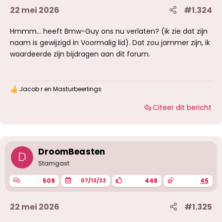
22 mei 2026
#1.324
Hmmm... heeft Bmw-Guy ons nu verlaten? (ik zie dat zijn
naam is gewijzigd in Voormalig lid). Dat zou jammer zijn, ik
waardeerde zijn bijdragen aan dit forum.
Jacob r
en
Masturbeerlings
W
a
Citeer dit bericht
a
r
d
e
r
i
DroomBeasten
D
n
g
Stamgast
e
n
509
448
45
07/12/22
:
22 mei 2026
#1.325