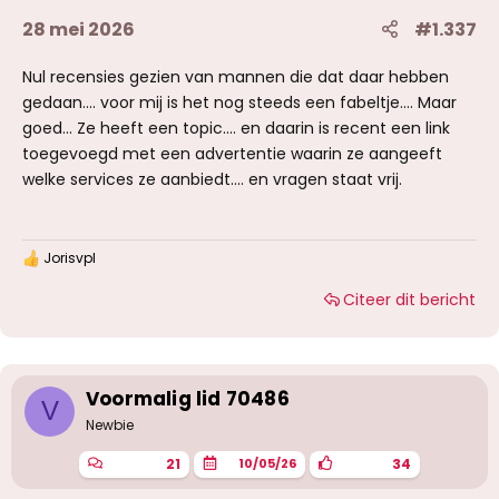
28 mei 2026
#1.337
Nul recensies gezien van mannen die dat daar hebben
gedaan.... voor mij is het nog steeds een fabeltje.... Maar
goed... Ze heeft een topic.... en daarin is recent een link
toegevoegd met een advertentie waarin ze aangeeft
welke services ze aanbiedt.... en vragen staat vrij.
Jorisvpl
W
a
Citeer dit bericht
a
r
d
e
r
i
Voormalig lid 70486
V
n
g
Newbie
e
n
21
34
10/05/26
: