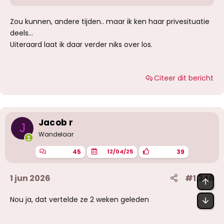
Zou kunnen, andere tijden.. maar ik ken haar privesituatie
deels...
Uiteraard laat ik daar verder niks over los.
Citeer dit bericht
Jacob r
J
Wandelaar
45
39
12/04/25
1 jun 2026
#1.348
BOV
Nou ja, dat vertelde ze 2 weken geleden
OND