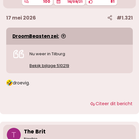
100
81
16/09/21
17 mei 2026
#1.321
DroomBeasten zei:
Nu weer in Tilburg
Bekijk bijlage 510219
droevig.
Citeer dit bericht
The Brit
T
Newbie