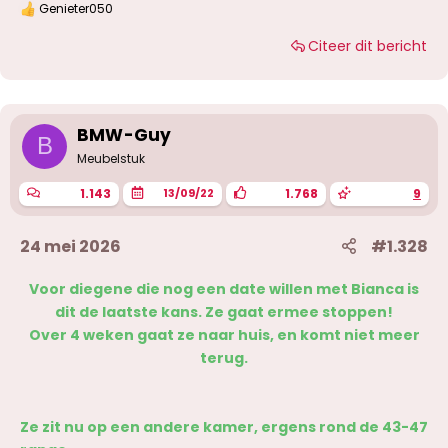
Genieter050
W
a
Citeer dit bericht
a
r
d
e
r
i
BMW-Guy
B
n
g
Meubelstuk
e
n
1.143
1.768
9
13/09/22
:
24 mei 2026
#1.328
Voor diegene die nog een date willen met Bianca is
dit de laatste kans. Ze gaat ermee stoppen!
Over 4 weken gaat ze naar huis, en komt niet meer
terug.
Ze zit nu op een andere kamer, ergens rond de 43-47