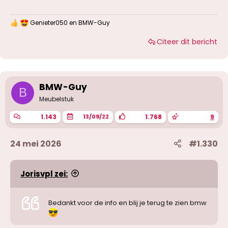
Genieter050
en
BMW-Guy
W
a
Citeer dit bericht
a
r
d
e
r
i
BMW-Guy
B
n
g
Meubelstuk
e
n
1.143
1.768
9
13/09/22
:
24 mei 2026
#1.330
Jorisvpl zei:
Bedankt voor de info en blij je terug te zien bmw