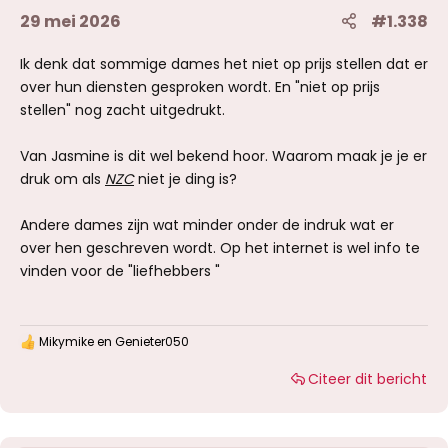
29 mei 2026
#1.338
Ik denk dat sommige dames het niet op prijs stellen dat er
over hun diensten gesproken wordt. En "niet op prijs
stellen" nog zacht uitgedrukt.
Van Jasmine is dit wel bekend hoor. Waarom maak je je er
druk om als
NZC
niet je ding is?
Andere dames zijn wat minder onder de indruk wat er
over hen geschreven wordt. Op het internet is wel info te
vinden voor de "liefhebbers "
Mikymike
en
Genieter050
W
a
Citeer dit bericht
a
r
d
e
r