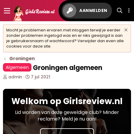
AANMELDEN
Mocht je problemen ervaren met inloggen terwijl je eerder
zonder problemen ingelogd was en er niks gewijzigd is aan
je gebruikersnaam of wachtwoord? Verwijder dan even alle
cookies voor deze site.
Groningen
Groningen algemeen
Algemeen
O
S
admin
7 jul 2021
n
t
d
a
e
r
Welkom op Girlsreview.nl
r
t
w
d
e
a
Lid worden van deze geweldige club? Minder
r
t
reclame? Meld je nu aan!
p
u
s
m
t