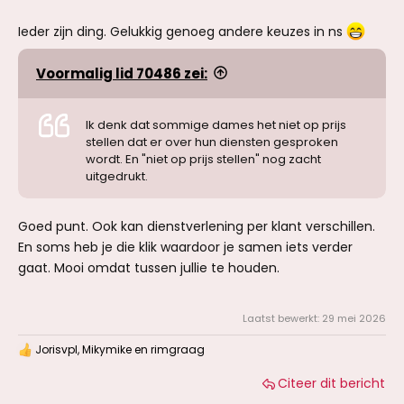
Ieder zijn ding. Gelukkig genoeg andere keuzes in ns
Voormalig lid 70486 zei:
Ik denk dat sommige dames het niet op prijs
stellen dat er over hun diensten gesproken
wordt. En "niet op prijs stellen" nog zacht
uitgedrukt.
Goed punt. Ook kan dienstverlening per klant verschillen.
En soms heb je die klik waardoor je samen iets verder
gaat. Mooi omdat tussen jullie te houden.
Laatst bewerkt:
29 mei 2026
Jorisvpl
,
Mikymike
en
rimgraag
W
a
Citeer dit bericht
a
r