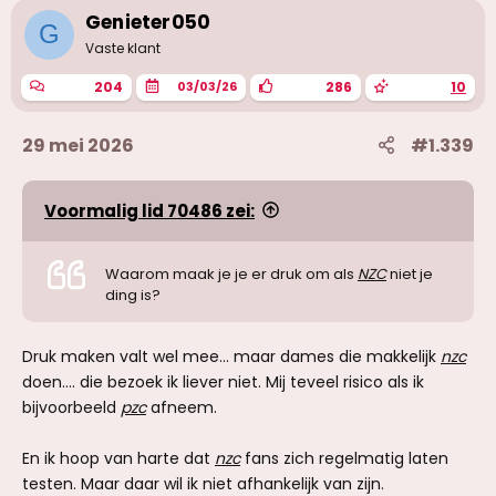
i
Genieter050
G
n
g
Vaste klant
e
n
204
286
10
03/03/26
:
29 mei 2026
#1.339
Voormalig lid 70486 zei:
Waarom maak je je er druk om als
NZC
niet je
ding is?
Druk maken valt wel mee... maar dames die makkelijk
nzc
doen.... die bezoek ik liever niet. Mij teveel risico als ik
bijvoorbeeld
pzc
afneem.
En ik hoop van harte dat
nzc
fans zich regelmatig laten
testen. Maar daar wil ik niet afhankelijk van zijn.