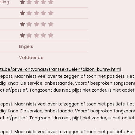
1
ling
,
0
1
0
,
s
0
1
t
0
,
e
s
0
1
r
t
0
,
(
e
s
0
r
r
Engels
t
0
e
(
e
s
n
r
r
Voldoende
t
)
e
(
e
n
r
r
hts.be/prive-ontvangst/transseksuelen/alizon-bunny.html
)
e
(
epost. Maar niets veel over te zeggen of toch niet positiefs. Het
n
r
)
e
edig. Knap. De service; onbestaande. Vooraf besproken tongzoene
n
ief/passief. Tongzoent dus niet, pijpt niet zonder, is niet actief
)
epost. Maar niets veel over te zeggen of toch niet positiefs. Het
edig. Knap. De service; onbestaande. Vooraf besproken tongzoene
ief/passief. Tongzoent dus niet, pijpt niet zonder, is niet actief
epost. Maar niets veel over te zeggen of toch niet positiefs. Het