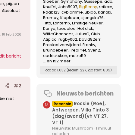
Sloeber
Gymphony
Guissepe
ado
n, pijpen
Knuffel
John5907
BigBenny
reflexe
. Absoluut
Rdab123
cvblomme
Libido
Kanaki
Brompy
Klaploper
sjengske76
Titta
Lanternix
Ernstige Neuker
Kanye
toedeloe
Hot dick
WitteGhannees
JuliusC
Club
t:
18 feb 2026
Atipico
rugby002
David82err
Prostaatverwijderd
Frankv
Bruindebeer
FredPret
Sven2
cedricksken
metro59
dit bericht
... en 152 meer.
Totaal: 1.032 (leden: 227, gasten: 805)
#2
Nieuwste berichten
ie niet
Rossie (Roe),
Recensie
M
Antwerpen, Villa Tinto 3
(dag/avond)(vh VT 27,
VT 1)
Nieuwste: Mushroom
1 minuut
geleden