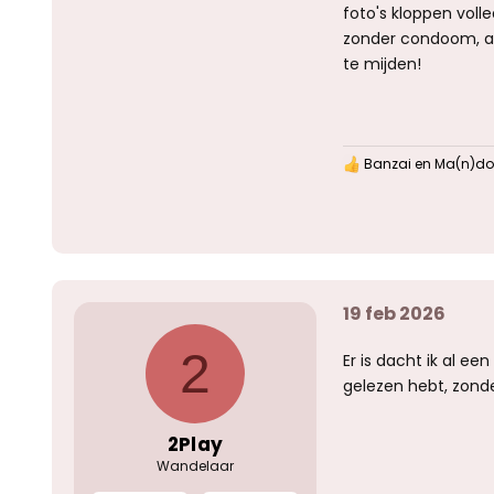
foto's kloppen voll
zonder condoom, act
te mijden!
Banzai
en
Ma(n)d
W
a
a
r
d
e
r
i
19 feb 2026
n
g
e
2
Er is dacht ik al e
n
:
gelezen hebt, zonde
2Play
Wandelaar