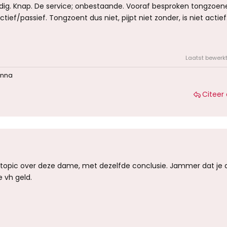
edig. Knap. De service; onbestaande. Vooraf besproken tongzoene
ief/passief. Tongzoent dus niet, pijpt niet zonder, is niet actief
Laatst bewerk
onna
Citeer 
en topic over deze dame, met dezelfde conclusie. Jammer dat je d
 vh geld.