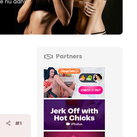
je nu aan!
Partners
#1