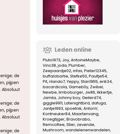
Leden online
Pluto1973
Joy
AntoineMaybe
Vinc38
joda
Plumber
Zeepaardje02
infas
Pieter12345
 enige; de
buffalobartie
Stefke50
Paultje54
Pit
rilando7
Yeppy
Stan1955
erik34
n, pijpen
bacardicola
Gameb0y
Zwibel
. Absoluut
Newbe
limboburger
Jw86
likkertje
Jamila
Johnny boy
Geilerd74
 enige; de
giggle9911
Latenightbird
dafuga
Jantje1993
spoetnik
AntonV
n, pijpen
Kontneuker84
Maartenvang
. Absoluut
Kroegtijger
Bravobrabo
RemcoRee
Stier
zevende
Mushroom
wandelenenwandelen
 enige; de