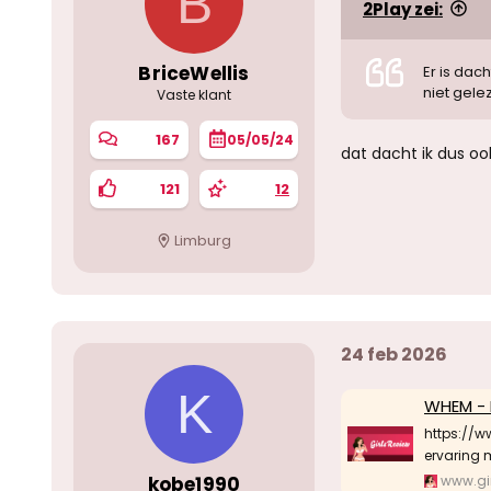
B
2Play zei:
BriceWellis
Er is dac
niet gele
Vaste klant
167
05/05/24
dat dacht ik dus oo
121
12
Limburg
24 feb 2026
K
WHEM - 
https://w
ervaring 
kobe1990
www.gir