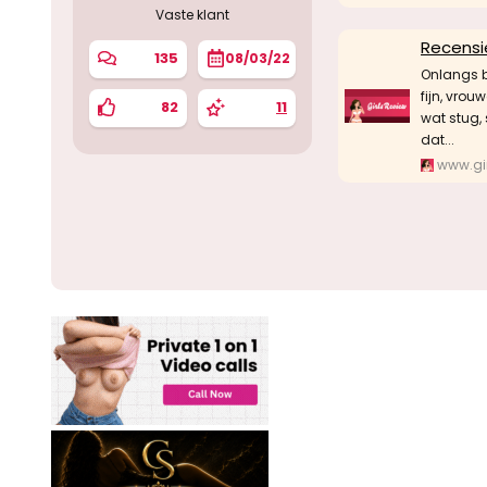
Vaste klant
Recensie
135
08/03/22
Onlangs bi
fijn, vrou
82
11
wat stug, 
dat...
www.gir