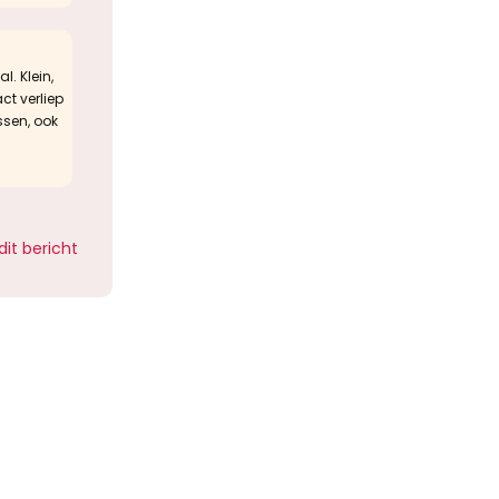
l. Klein,
ct verliep
ssen, ook
dit bericht