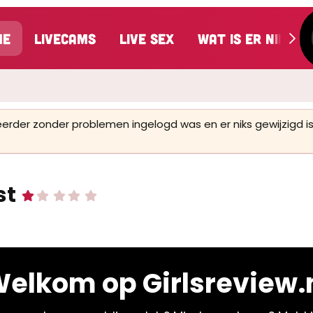
me
LiveCams
Live Sex
Wat is er nieuw
 eerder zonder problemen ingelogd was en er niks gewijzigd
st
1
,
0
0
s
t
e
elkom op Girlsreview.
r
(
r
e