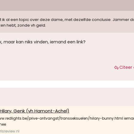
ht ik al een topic over deze dame, met dezelfde conclusie. Jammer da
zen hebt, zonde vh geld.
k, maar kan niks vinden, iemand een link?
Citeer 
Hilary, Genk (vh Hamont-Achel)
ww.redlights.be/prive-ontvangst/transseksuelen/hilary-bunny.html iem
mee
lsreview.nl