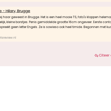
 - Hilary, Brugge
j haar geweest in Brugge. Het is een heel mooie TS, foto's kloppen helemaa
welijk, kleine borstjes. Penis gemiddelde grootte 16cm ongeveer. Eerste conta
spreekt geen letter Engels. Ze is sowieso ook heel timide. Begonnen met ku
lsreview.nl
Citeer 