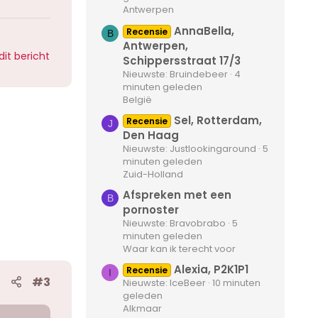
Antwerpen
AnnaBella,
Recensie
B
Antwerpen,
dit bericht
Schippersstraat 17/3
Nieuwste: Bruindebeer
4
minuten geleden
België
Sel, Rotterdam,
Recensie
J
Den Haag
Nieuwste: Justlookingaround
5
minuten geleden
Zuid-Holland
Afspreken met een
B
pornoster
Nieuwste: Bravobrabo
5
minuten geleden
Waar kan ik terecht voor
Alexia, P2K1P1
Recensie
I
#3
Nieuwste: IceBeer
10 minuten
geleden
Alkmaar