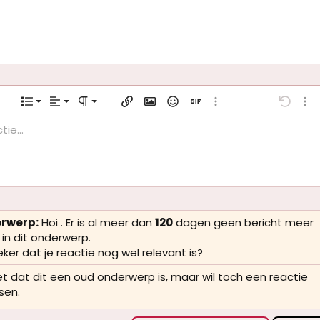
Links uitlijnen
Normaal
Gesorteerde lijst
ootte
er opties…
Lijst
Uitlijning
Alinea indeling
Koppeling invoegen
Afbeelding invoegen
Smileys
GIF invoegen
Meer opties…
Ongeda
Meer
Centreren
Koptekst 1
Ongeordende lijst
tie...
Bewaar concept
ijderen
nvoegen
aan/uit
through
zontale lijn invoegen
cepten
erline
Spoiler
Inline code
Code
Inline spoiler
Rechts uitlijnen
Inspringen
Verwijder concept
Antiqua
Koptekst 2
Tekst uitvullen
ier New
Inspringing verkleinen
Koptekst 3
ia
ma
rwerp:
Hoi . Er is al meer dan
120
dagen geen bericht meer
in dit onderwerp.
 New Roman
ker dat je reactie nog wel relevant is?
chet MS
et dat dit een oud onderwerp is, maar wil toch een reactie
na
sen.