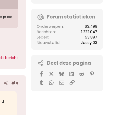
Forum statistieken
t je die
Onderwerpen
63.499
Berichten
1.222.047
Leden
53.897
Nieuwste lid
Jessy 03
dit bericht
Deel deze pagina
Facebook
X (Twitter)
Bluesky
LinkedIn
Reddit
Pinterest
Tumblr
WhatsApp
E-mail
koppeling
#4
and