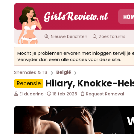
Ho
Nieuwe berichten
Zoek forums
Mocht je problemen ervaren met inloggen terwijl je
Verwijder dan even alle cookies voor deze site.
Shemales & TS
België
Hilary, Knokke-Hei
Recensie
O
S
El duderino
18 feb 2026
Request Removal
n
t
d
a
e
r
r
t
W
w
d
e
a
r
t