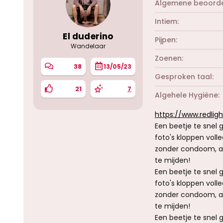
Algemene beoorde
Intiem
El duderino
Pijpen
Wandelaar
Zoenen
38
13/05/23
Gesproken taal
21
7
Algehele Hygiëne
https://www.redlig
Een beetje te snel g
foto's kloppen voll
zonder condoom, act
te mijden!
Een beetje te snel g
foto's kloppen voll
zonder condoom, act
te mijden!
Een beetje te snel g