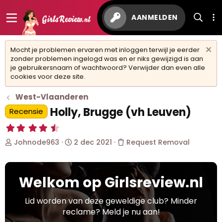
AANMELDEN
Mocht je problemen ervaren met inloggen terwijl je eerder
zonder problemen ingelogd was en er niks gewijzigd is aan
je gebruikersnaam of wachtwoord? Verwijder dan even alle
cookies voor deze site.
West-Vlaanderen
Holly, Brugge (vh Leuven)
Recensie
4
,
O
S
Johnode963
2 dec 2021
Request Removal
6
8
n
t
s
d
a
t
e
r
e
Welkom op Girlsreview.nl
r
t
r
w
d
(
r
e
a
Lid worden van deze geweldige club? Minder
e
r
t
reclame? Meld je nu aan!
n
p
u