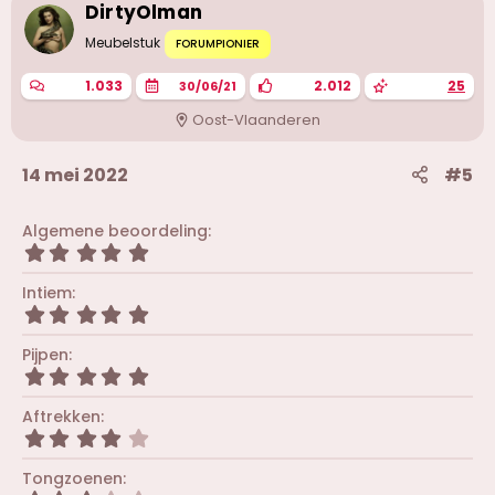
i
DirtyOlman
n
g
Meubelstuk
FORUMPIONIER
e
n
1.033
2.012
25
30/06/21
:
Oost-Vlaanderen
14 mei 2022
#5
Algemene beoordeling
5
,
0
Intiem
0
5
s
,
t
0
Pijpen
e
0
r
5
s
(
,
t
r
0
Aftrekken
e
e
0
r
4
n
s
(
,
)
t
r
0
Tongzoenen
e
e
0