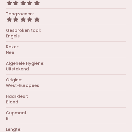
e
0
r
5
n
s
(
,
)
t
r
0
Tongzoenen
e
e
0
r
5
n
s
(
,
)
t
r
0
Gesproken taal
e
e
0
r
Engels
n
s
(
)
t
r
Roker
e
e
r
Nee
n
(
)
r
Algehele Hygiëne
e
Uitstekend
n
)
Origine
West-Europees
Haarkleur
Blond
Cupmaat
B
Lengte