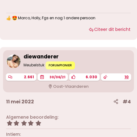
Marco
,
Holly
,
Fgs
en nog 1 andere persoon
W
a
Citeer dit bericht
a
r
d
e
r
i
diewanderer
n
g
Meubelstuk
FORUMPIONIER
e
n
2.661
6.030
10
30/06/21
:
Oost-Vlaanderen
11 mei 2022
#4
Algemene beoordeling
5
,
0
Intiem