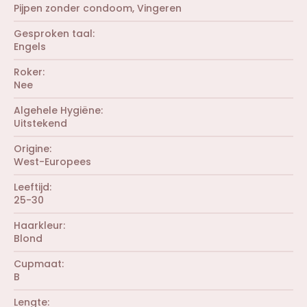
e
0
r
Pijpen zonder condoom
Vingeren
n
s
(
)
t
r
Gesproken taal
e
e
r
Engels
n
(
)
r
Roker
e
Nee
n
)
Algehele Hygiëne
Uitstekend
Origine
West-Europees
Leeftijd
25-30
Haarkleur
Blond
Cupmaat
B
Lengte