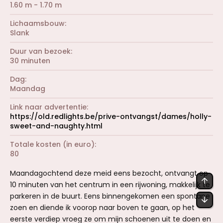
1.60 m - 1.70 m
Lichaamsbouw
Slank
Duur van bezoek
30 minuten
Dag
Maandag
Link naar advertentie
https://old.redlights.be/prive-ontvangst/dames/holly-
sweet-and-naughty.html
Totale kosten (in euro)
80
Maandagochtend deze meid eens bezocht, ontvangt op
BOV
10 minuten van het centrum in een rijwoning, makkelijk te
parkeren in de buurt. Eens binnengekomen een spontane
OND
zoen en diende ik voorop naar boven te gaan, op het
eerste verdiep vroeg ze om mijn schoenen uit te doen en