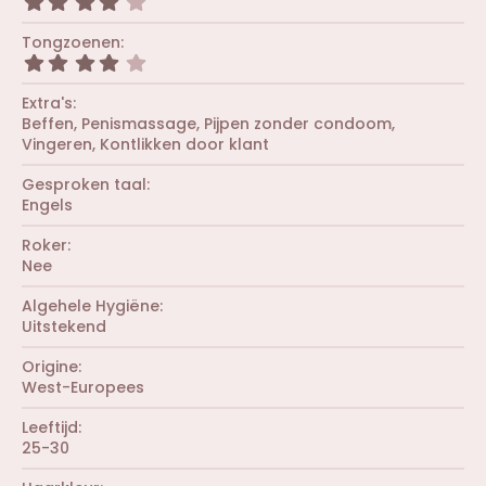
r
4
n
s
(
,
)
t
r
0
Tongzoenen
e
e
0
r
4
n
s
(
,
)
t
r
0
Extra's
e
e
0
r
Beffen
Penismassage
Pijpen zonder condoom
n
s
(
Vingeren
Kontlikken door klant
)
t
r
e
e
r
Gesproken taal
n
(
Engels
)
r
e
Roker
n
Nee
)
Algehele Hygiëne
Uitstekend
Origine
West-Europees
Leeftijd
25-30