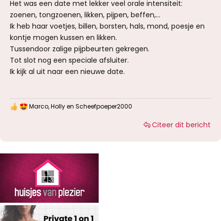
Het was een date met lekker veel orale intensiteit:
zoenen, tongzoenen, likken, pijpen, beffen,...
Ik heb haar voetjes, billen, borsten, hals, mond, poesje en
kontje mogen kussen en likken.
Tussendoor zalige pijpbeurten gekregen.
Tot slot nog een speciale afsluiter.
Ik kijk al uit naar een nieuwe date.
Marco
,
Holly
en
Scheefpoeper2000
W
a
Citeer dit bericht
a
r
d
e
r
i
n
g
e
n
: