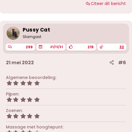
a
Citeer dit bericht
r
d
e
r
i
Pussy Cat
n
g
Stamgast
e
n
299
215
32
21/11/21
:
21 mei 2022
#6
Algemene beoordeling
5
,
0
Pijpen
0
5
s
,
t
0
Zoenen
e
0
r
5
s
(
,
t
r
0
Massage met hoogtepunt
e
e
0