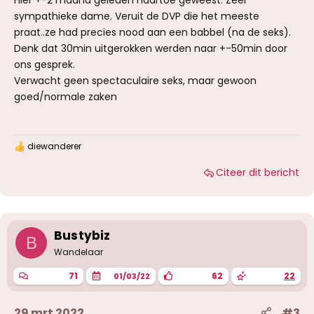
Hier +-2 maand geleden naartoe geweest. Zeer
sympathieke dame. Veruit de DVP die het meeste
praat..ze had precies nood aan een babbel (na de seks).
Denk dat 30min uitgerokken werden naar +-50min door
ons gesprek.
Verwacht geen spectaculaire seks, maar gewoon
goed/normale zaken
diewanderer
W
a
Citeer dit bericht
a
r
d
e
r
i
Bustybiz
B
n
g
Wandelaar
e
n
71
62
22
01/03/22
:
29 mrt 2022
#3