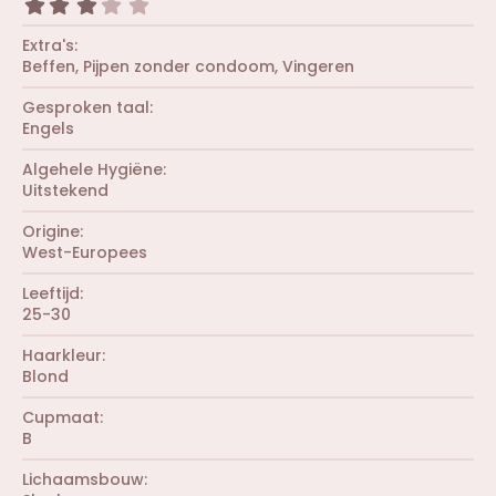
r
3
n
s
(
,
)
t
r
0
Extra's
e
e
0
r
Beffen
Pijpen zonder condoom
Vingeren
n
s
(
)
t
r
Gesproken taal
e
e
r
Engels
n
(
)
r
Algehele Hygiëne
e
Uitstekend
n
)
Origine
West-Europees
Leeftijd
25-30
Haarkleur
Blond
Cupmaat
B
Lichaamsbouw