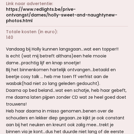
Link naar advertentie
https://www.redlights.be/prive-
ontvangst/dames/holly-sweet-and-naughtynew-
photos.html
Totale kosten (in euro)
140
Vandaag bij Holly kunnen langsgaan...wat een topper!!
Is echt (wat mij betreft althans)een hele mooie
dame...prachtig lijf en knap snoetje!
Bij het binnenkomen hartelijk ontvangen...betaald en
beetje cosy talk ... heb me toen ff verfrist aan de
wasbak(had niet zo lang geleden gedoucht).
Daarna op bed beland...wat een schatje, heb haar gebeft,
me daarna laten pijpen zonder CD wat ze heel goed doet
trouwens!
Heb haar daarna in misso genomen..benen over de
schouders en lekker diep gegaan..ze kijkt je ook constant
aan bij het neuken en kreunt ook zalig mee...trekt je
binnen via je kont...dus het duurde niet lang of de eerste