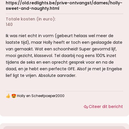
https://old.redlights.be/prive-ontvangst/dames/holly-
sweet-and-naughty.html
Totale kosten (in euro)
140
Ik was niet echt in vorm (gebeurt helaas wel meer de
laatste tijd), maar Holly heeft er toch een geslaagde date
van gemaakt. Wat een schoonheid! Super gevormd lijf,
mooi gezicht, klassevol. Tel daarbij nog eens 100% inzet
tijdens de seks en een oprecht gesprek voor en na de
daad, en je hebt een perfecte GFE. Alsof je met je Engelse
lief ligt te vrijen. Absolute aanrader.
Holly
en
Scheefpoeper2000
W
a
Citeer dit bericht
a
r
d
e
r