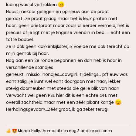
lading was al vertrokken
.
Naast mekaar gelegen en opnieuw aan de praat
geraakt...ze praat graag maar het is leuk praten met
haar...geen prietpraat maar zoals al eerder vermeld, het is
precies of je ligt met je Engelse vriendin in bed .... echt een
toffe babbel.
Ze is ook geen klokkenkijkster, ik voelde me ook terecht op
mijn gemak bij haar.
Nog aan een 2e ronde begonnen en dan heb ik haar in
verschillende standjes
geneukt...missio...hondjes...cowgirl...zijdelings... pffieuw was
echt zalig...je kunt wel echt doorgaan met haar, lekker
stevig doorneuken met steeds die geile blik van haar!
Verwacht wel geen PSE hier dit is een echte GFE met
overall zachtheid maar met een zéér pikant kantje
.
Herhalingsgevaar?...Zéér groot, ik ga zeker terug!
Marco
,
Holly
,
thomasdbl
en nog 3 andere personen
W