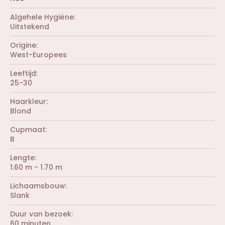
n
(
)
r
Algehele Hygiëne
e
Uitstekend
n
)
Origine
West-Europees
Leeftijd
25-30
Haarkleur
Blond
Cupmaat
B
Lengte
1.60 m - 1.70 m
Lichaamsbouw
Slank
Duur van bezoek
60 minuten