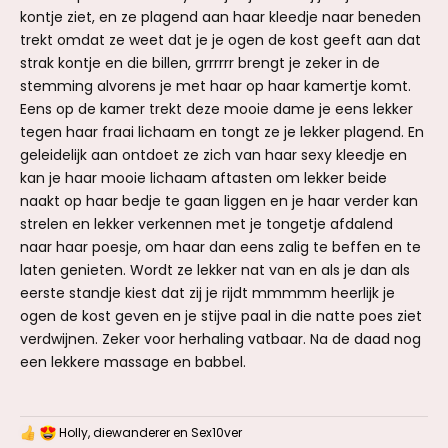
kontje ziet, en ze plagend aan haar kleedje naar beneden
trekt omdat ze weet dat je je ogen de kost geeft aan dat
strak kontje en die billen, grrrrrr brengt je zeker in de
stemming alvorens je met haar op haar kamertje komt.
Eens op de kamer trekt deze mooie dame je eens lekker
tegen haar fraai lichaam en tongt ze je lekker plagend. En
geleidelijk aan ontdoet ze zich van haar sexy kleedje en
kan je haar mooie lichaam aftasten om lekker beide
naakt op haar bedje te gaan liggen en je haar verder kan
strelen en lekker verkennen met je tongetje afdalend
naar haar poesje, om haar dan eens zalig te beffen en te
laten genieten. Wordt ze lekker nat van en als je dan als
eerste standje kiest dat zij je rijdt mmmmm heerlijk je
ogen de kost geven en je stijve paal in die natte poes ziet
verdwijnen. Zeker voor herhaling vatbaar. Na de daad nog
een lekkere massage en babbel.
Holly
,
diewanderer
en
Sex10ver
W