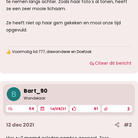
te nemen langs achter. Zoals haar foto's al tonen, heeft
ze een zeer mooie lichaam.
Ze heeft niet op haar gsm gekeken en mooi onze tijd
opgevuld.
Voormalig lid 777
,
diewanderer
en
Doefzak
W
a
Citeer dit bericht
a
r
d
e
r
i
Bart_90
B
n
g
Wandelaar
e
n
54
61
3
14/08/21
:
12 dec 2021
#2