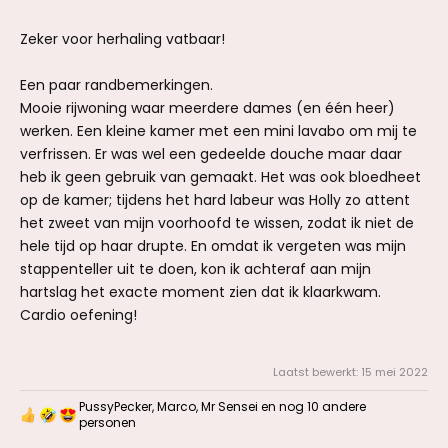
Zeker voor herhaling vatbaar!
Een paar randbemerkingen.
Mooie rijwoning waar meerdere dames (en één heer)
werken. Een kleine kamer met een mini lavabo om mij te
verfrissen. Er was wel een gedeelde douche maar daar
heb ik geen gebruik van gemaakt. Het was ook bloedheet
op de kamer; tijdens het hard labeur was Holly zo attent
het zweet van mijn voorhoofd te wissen, zodat ik niet de
hele tijd op haar drupte. En omdat ik vergeten was mijn
stappenteller uit te doen, kon ik achteraf aan mijn
hartslag het exacte moment zien dat ik klaarkwam.
Cardio oefening!
Laatst bewerkt:
15 mei 2022
PussyPecker
,
Marco
,
Mr Sensei
en nog 10 andere
W
personen
a