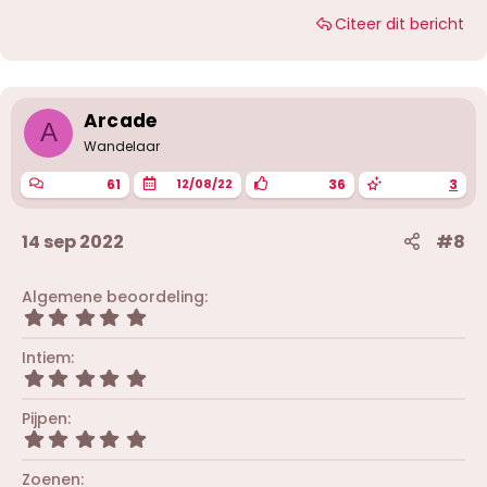
a
Citeer dit bericht
a
r
d
e
r
i
Arcade
A
n
g
Wandelaar
e
n
61
36
3
12/08/22
:
14 sep 2022
#8
Algemene beoordeling
5
,
0
Intiem
0
5
s
,
t
0
Pijpen
e
0
r
5
s
(
,
t
r
0
Zoenen
e