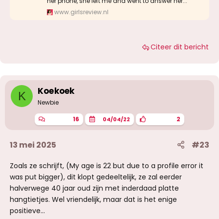
her phone, she left me and went to answer her...
www.girlsreview.nl
Citeer dit bericht
Koekoek
K
Newbie
16
2
04/04/22
13 mei 2025
#23
Zoals ze schrijft, (My age is 22 but due to a profile error it
was put bigger), dit klopt gedeeltelijk, ze zal eerder
halverwege 40 jaar oud zijn met inderdaad platte
hangtietjes. Wel vriendelijk, maar dat is het enige
positieve…