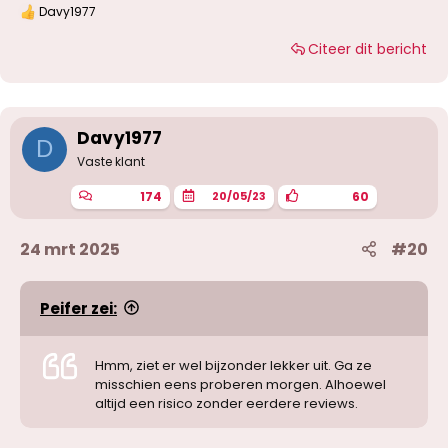
Davy1977
W
a
Citeer dit bericht
a
r
d
e
r
i
Davy1977
D
n
g
Vaste klant
e
n
174
60
20/05/23
:
24 mrt 2025
#20
Peifer zei:
Hmm, ziet er wel bijzonder lekker uit. Ga ze
misschien eens proberen morgen. Alhoewel
altijd een risico zonder eerdere reviews.