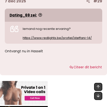
7 dec 2025
#29
Dating_69 zei:
Iemand nog recente ervaring?
https://www.redlights.be/profiel/steffani-14/
Ontvangt nu in Hasselt
Citeer dit bericht
BOV
OND