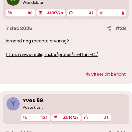
Wandelaar
90
37
8
22/07/24
7 dec 2025
#28
Iemand nog recente ervaring?
https://www.redlights.be/profiel/steffani-14/
Citeer dit bericht
Yves 69
Y
Vaste klant
124
23
23/10/24