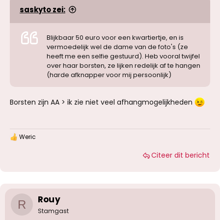
saskyto zei:
Blijkbaar 50 euro voor een kwartiertje, en is
vermoedelijk wel de dame van de foto's (ze
heeft me een selfie gestuurd). Heb vooral twijfel
over haar borsten, ze lijken redelijk af te hangen
(harde afknapper voor mij persoonlijk)
Borsten zijn AA > ik zie niet veel afhangmogelijkheden
Weric
W
a
Citeer dit bericht
a
r
d
e
r
i
Rouy
R
n
g
Stamgast
e