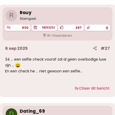
Rouy
R
Stamgast
630
297
4
19/03/22
W-Vlaanderen
6 sep 2025
#27
34 ... een selfie check vooraf zal al geen overbodige luxe
zijn ...
En een check he ... niet gewoon een selfie...
Citeer dit bericht
Dating_69
D