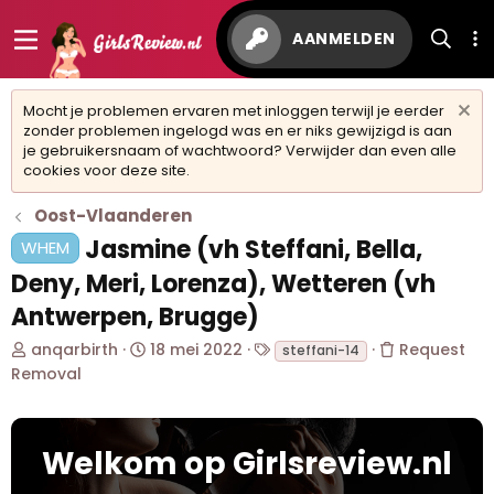
AANMELDEN
Mocht je problemen ervaren met inloggen terwijl je eerder
zonder problemen ingelogd was en er niks gewijzigd is aan
je gebruikersnaam of wachtwoord? Verwijder dan even alle
cookies voor deze site.
Oost-Vlaanderen
Jasmine (vh Steffani, Bella,
WHEM
Deny, Meri, Lorenza), Wetteren (vh
Antwerpen, Brugge)
O
S
T
anqarbirth
18 mei 2022
Request
steffani-14
n
t
a
Removal
d
a
g
e
r
s
r
t
w
Welkom op Girlsreview.nl
d
e
a