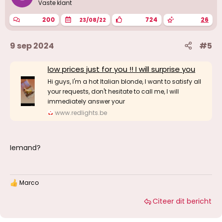
Vaste klant
200
724
26
23/08/22
9 sep 2024
#5
low prices just for you !! I will surprise you
Hi guys, I'm a hot Italian blonde, I want to satisfy all
your requests, don't hesitate to call me, I will
immediately answer your
www.redlights.be
Iemand?
Marco
W
a
Citeer dit bericht
a
r
d