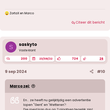
ZortaX
en
Marco
W
a
Citeer dit bericht
a
r
d
e
r
i
saskyto
S
n
g
Vaste klant
e
n
200
724
26
23/08/22
:
9 sep 2024
#10
Marco zei:
En... ze heeft nu gelijktijdig een advertentie
lopen "Gent' en 'Wetteren'!
Die meid kan dus op 2 plaatsen tegelijk zijn!