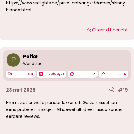
https://www.redlights.be/prive-ontvangst/dames/skinny-
blonde.html
Citeer dit bericht
Peifer
P
Wandelaar
60
17
4
29/08/21
23 mrt 2025
#19
Hmm, ziet er wel bijzonder lekker uit. Ga ze misschien
eens proberen morgen. Alhoewel altijd een risico zonder
eerdere reviews.