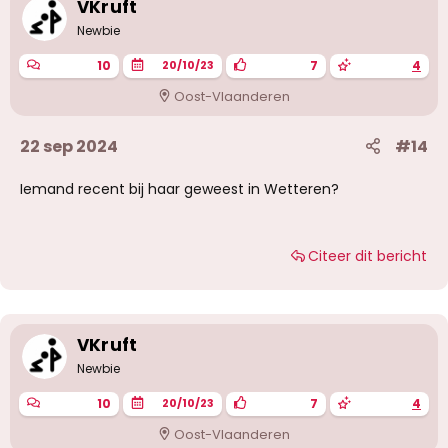
VKruft
Newbie
10
7
4
20/10/23
Oost-Vlaanderen
22 sep 2024
#14
Iemand recent bij haar geweest in Wetteren?
Citeer dit bericht
VKruft
Newbie
10
7
4
20/10/23
Oost-Vlaanderen