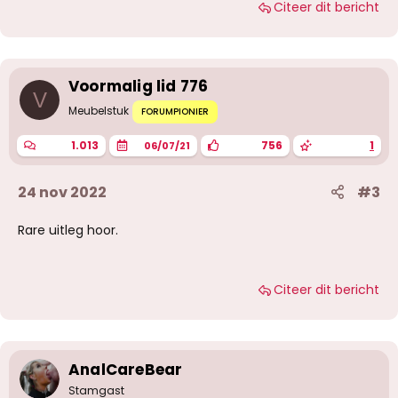
Citeer dit bericht
Voormalig lid 776
V
Meubelstuk
FORUMPIONIER
1.013
756
1
06/07/21
24 nov 2022
#3
Rare uitleg hoor.
Citeer dit bericht
AnalCareBear
Stamgast