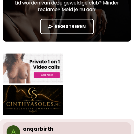
r
t
Lid worden van deze geweldige club? Minder
p
u
reclame? Meld je nu aan!
s
m
t
a
REGISTREREN
r
t
e
r
anqarbirth
A