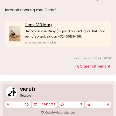
Iemand ervaring met Deny?
Deny (33 jaar)
Het profiel van Deny (33 jaar) op Redlights. Bel voor
een afspraakje naar +32466139468.
www.redlights.be
Laatst bewerkt:
10 okt 2024
Citeer dit bericht
VKruft
Newbie
10
7
4
20/10/23
Oost-Vlaanderen