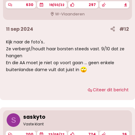
n
630
297
4
19/03/22
:
W-Vlaanderen
11 sep 2024
#12
Kijk naar de foto's..
Ze verbergt/houdt haar borsten steeds vast. 9/10 dat ze
hangen
En die AA moet je niet op voort gaan ... geen enkele
buitenlandse dame vult dat juist in
Citeer dit bericht
saskyto
S
Vaste klant
200
724
26
23/08/22