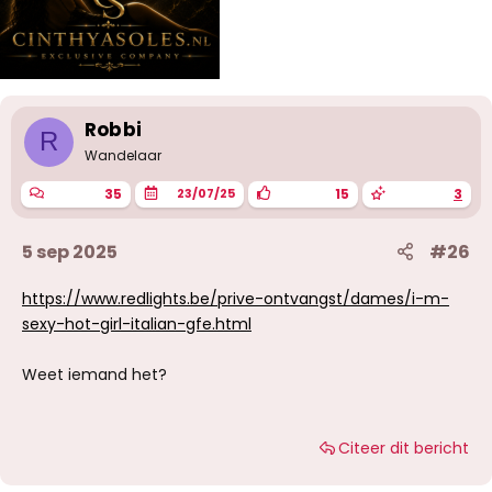
Robbi
R
Wandelaar
35
15
3
23/07/25
5 sep 2025
#26
https://www.redlights.be/prive-ontvangst/dames/i-m-
sexy-hot-girl-italian-gfe.html
Weet iemand het?
Citeer dit bericht