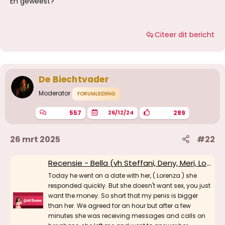
En geweest?
Citeer dit bericht
De Biechtvader
Moderator
FORUMLEIDING
557
289
26/12/24
26 mrt 2025
#22
Recensie - Bella (vh Steffani, Deny, Meri, Lorenza), Wetteren (vh Antwerpen, Brugge)
Today he went on a date with her, ( Lorenza ) she
responded quickly. But she doesn't want sex, you just
want the money. So short that my penis is bigger
than her. We agreed for an hour but after a few
minutes she was receiving messages and calls on