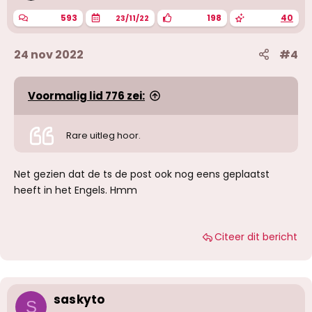
593
198
40
23/11/22
24 nov 2022
#4
Voormalig lid 776 zei:
Rare uitleg hoor.
Net gezien dat de ts de post ook nog eens geplaatst
heeft in het Engels. Hmm
Citeer dit bericht
saskyto
S