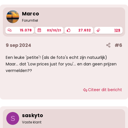
e
r
i
Marco
n
g
Forumfiel
e
n
15.078
27.632
129
03/10/21
:
9 sep 2024
#6
Een leuke 'petite'! (als de foto's echt zijn natuurlijk)
Maar... dat 'Low prices just for you'... en dan geen prijzen
vermelden??
Citeer dit bericht
saskyto
S
Vaste klant