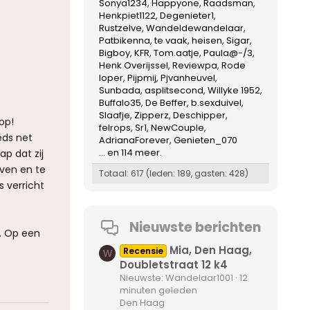
Sonya1234
Happyone
Raadsman
Henkpiet1122
Degenieter1
Rustzelve
Wandeldewandelaar
Patbikenna
te vaak
heisen
Sigar
Bigboy
KFR
Tom.aatje
Paula@-/3
Henk Overijssel
Reviewpa
Rode
loper
Pijpmij
Pjvanheuvel
Sunbada
asplitsecond
Willyke 1952
Buffalo35
De Beffer
b.sexduivel
Slaafje
Zipperz
Deschipper
op!
felrops
Sr1
NewCouple
eds net
AdrianaForever
Genieten_070
... en 114 meer.
ap dat zij
even en te
Totaal: 617 (leden: 189, gasten: 428)
s verricht
Nieuwste berichten
n. Op een
Mia, Den Haag,
Recensie
W
Doubletstraat 12 k4
Nieuwste: Wandelaar1001
12
minuten geleden
Den Haag