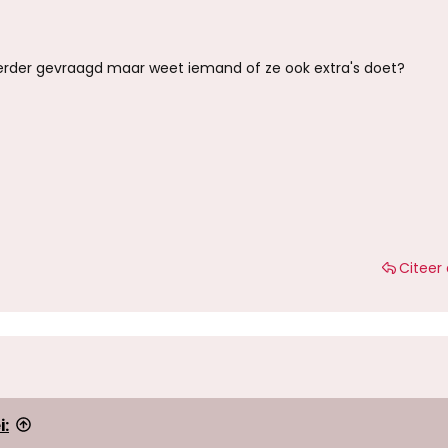
 eerder gevraagd maar weet iemand of ze ook extra's doet?
Citeer 
i: