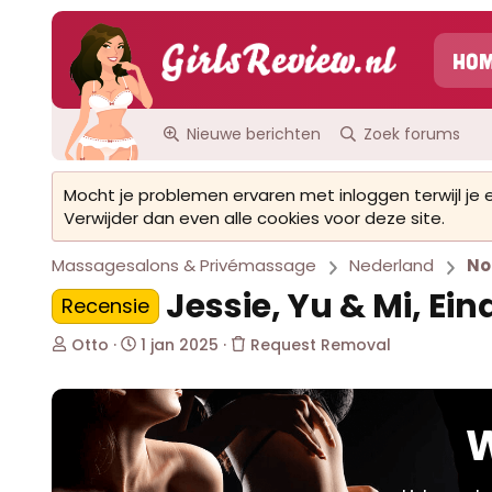
Ho
Nieuwe berichten
Zoek forums
Mocht je problemen ervaren met inloggen terwijl je
Verwijder dan even alle cookies voor deze site.
Massagesalons & Privémassage
Nederland
No
Jessie, Yu & Mi, E
Recensie
O
S
Otto
1 jan 2025
Request Removal
n
t
d
a
e
r
r
t
W
w
d
e
a
r
t