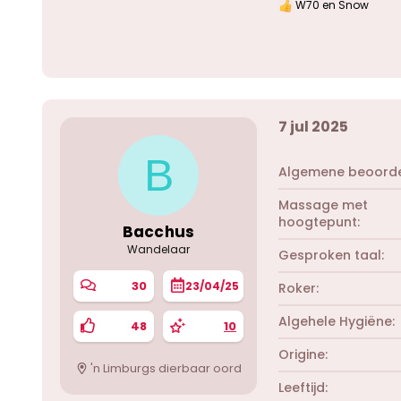
W70
en
Snow
W
a
a
r
d
e
r
i
7 jul 2025
n
g
e
B
n
Algemene beoorde
:
Massage met
hoogtepunt
Bacchus
Wandelaar
Gesproken taal
30
23/04/25
Roker
Algehele Hygiëne
48
10
Origine
'n Limburgs dierbaar oord
Leeftijd