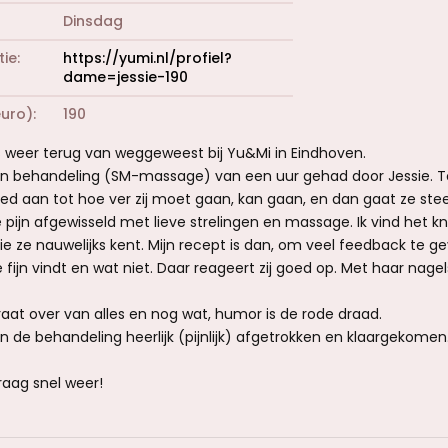
Dinsdag
tie
https://yumi.nl/profiel?
dame=jessie-190
euro)
190
is weer terug van weggeweest bij Yu&Mi in Eindhoven.
n behandeling (SM-massage) van een uur gehad door Jessie. T
oed aan tot hoe ver zij moet gaan, kan gaan, en dan gaat ze ste
re pijn afgewisseld met lieve strelingen en massage. Ik vind het kn
die ze nauwelijks kent. Mijn recept is dan, om veel feedback te g
fijn vindt en wat niet. Daar reageert zij goed op. Met haar nagel
raat over van alles en nog wat, humor is de rode draad.
 de behandeling heerlijk (pijnlijk) afgetrokken en klaargekome
raag snel weer!