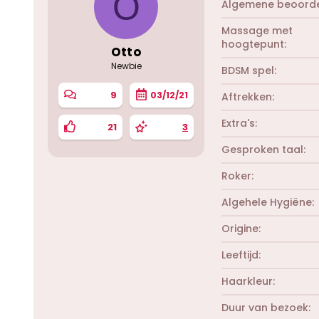
O
Algemene beoorde
Massage met
hoogtepunt
Otto
Newbie
BDSM spel
9
03/12/21
Aftrekken
Extra's
21
3
Gesproken taal
Roker
Algehele Hygiëne
Origine
Leeftijd
Haarkleur
Duur van bezoek