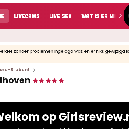
me
LiveCams
Live Sex
Wat is er nieuw
 eerder zonder problemen ingelogd was en er niks gewijzigd
ord-Brabant
indhoven
5
,
0
0
s
t
e
elkom op Girlsreview.
r
(
r
e