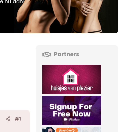
je nu aan!
Partners
#1