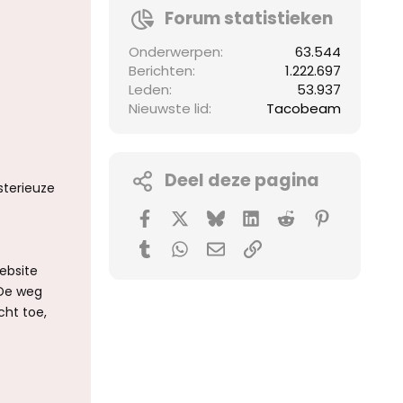
Forum statistieken
Onderwerpen
63.544
Berichten
1.222.697
Leden
53.937
Nieuwste lid
Tacobeam
Deel deze pagina
sterieuze
Facebook
X (Twitter)
Bluesky
LinkedIn
Reddit
Pinterest
Tumblr
WhatsApp
E-mail
koppeling
ebsite
 De weg
cht toe,