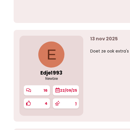
13 nov 2025
E
Doet ze ook extra's
Edje1993
Newbie
16
22/09/25
4
1