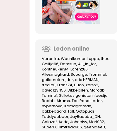
Leden online
Veronika
Wachtkamer
Luppo
theo
Geiltje66
Domsub
All_in_for
Kontneuker84
Lorenz86
Allesmaghard
Scourge
Trommel
geilemotorrijder
eric HERMAN
fredje0
Frans74
Duco
zorro2
david123456
Dikkebillen
Marcdb
Tamino1
Stillekes genieten
feestje
Robbb
Airams
Ton Randsteder
hypernova
Kamagraman
bakkebaard
Tall
Octopuds
Teddydebeer
JayBaquba_DH
Golazo!
Acdc
Johneiyv
Mark132
SuperD
Filmfreak666
geenidee3