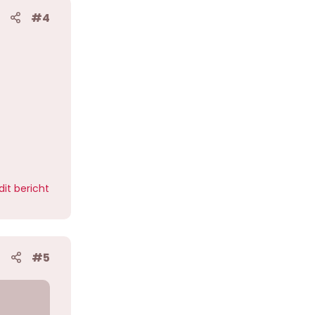
#4
dit bericht
#5