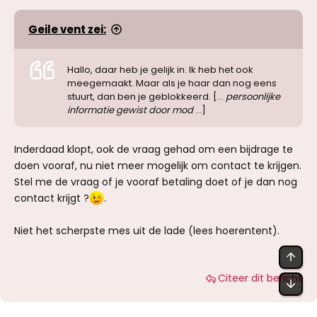
Geile vent zei:
Hallo, daar heb je gelijk in. Ik heb het ook
meegemaakt. Maar als je haar dan nog eens
stuurt, dan ben je geblokkeerd. [...
persoonlijke
informatie gewist door mod
...]
Inderdaad klopt, ook de vraag gehad om een bijdrage te
doen vooraf, nu niet meer mogelijk om contact te krijgen.
Stel me de vraag of je vooraf betaling doet of je dan nog
contact krijgt ?
.
Niet het scherpste mes uit de lade (lees hoerentent).
BOV
Citeer dit bericht
OND