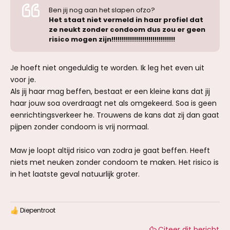
Ben jij nog aan het slapen ofzo?
Het staat niet vermeld in haar profiel dat
ze neukt zonder condoom dus zou er geen
risico mogen zijn!!!!!!!!!!!!!!!!!!!!!!!!!!!!!!!
Je hoeft niet ongeduldig te worden. Ik leg het even uit
voor je.
Als jij haar mag beffen, bestaat er een kleine kans dat jij
haar jouw soa overdraagt net als omgekeerd. Soa is geen
eenrichtingsverkeer he. Trouwens de kans dat zij dan gaat
pijpen zonder condoom is vrij normaal.
Maw je loopt altijd risico van zodra je gaat beffen. Heeft
niets met neuken zonder condoom te maken. Het risico is
in het laatste geval natuurlijk groter.
Diepentroot
W
a
Citeer dit bericht
a