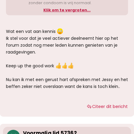
zonder condoom is vrij normaal.
Klik om te vergroten...
Maw je loopt altijd risico van zodra je gaat
beffen. Heeft niets met neuken zonder
condoom te maken. Het risico is in het laatste
Wat een vat aan kennis
geval natuurlijk groter.
Ik stel voor dat je veel actiever deelneemt hier op het
forum zodat nog meer leden kunnen genieten van je
raadgevingen.
Keep up the good work
Nu kan ik met een gerust hart afspreken met Jessy en het
beffen zeker niet overslaan want de kans is toch klein..
Citeer dit bericht
Voormalig lid 57362