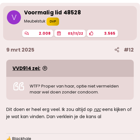
Voormalig lid 48528
V
Meubelstuk
DVP
2.008
3.565
03/11/22
9 mrt 2025
#12
VVD914 zei:
WTF? Proper van haar, optie niet vermelden
maar wel doen zonder condoom.
Dit doen er heel erg veel. Ik zou altijd op
nzc
eens kijken of
je wat kan vinden. Dan verklein je de kans al
Blackhole