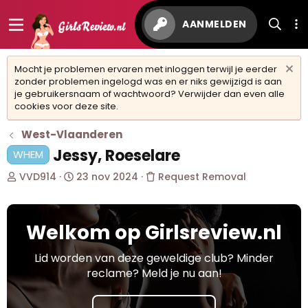
AANMELDEN
Mocht je problemen ervaren met inloggen terwijl je eerder
zonder problemen ingelogd was en er niks gewijzigd is aan
je gebruikersnaam of wachtwoord? Verwijder dan even alle
cookies voor deze site.
West-Vlaanderen
Jessy, Roeselare
WHEM
O
S
VVD914
23 nov 2024
Request Removal
n
t
d
a
e
r
Welkom op Girlsreview.nl
r
t
w
d
e
a
Lid worden van deze geweldige club? Minder
r
t
reclame? Meld je nu aan!
p
u
s
m
t