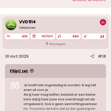
r
d
e
r
i
VVD914
n
g
Verbannen
e
n
610
560
24
10/12/21
:
Waregem
10 mrt 2025
#18
FilipC zei:
Je hoeft niet ongeduldig te worden. Ik leg het
even uit voor je.
Als jij haar mag beffen, bestaat er een kleine
kans dat jij haar jouw soa overdraagt net als
omgekeerd. Soa is geen eenrichtingsverkeer
he. Trouwens de kans dat zij dan gaat pijpen