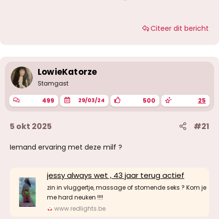
Citeer dit bericht
LowieKatorze
Stamgast
499
500
25
29/03/24
5 okt 2025
#21
Iemand ervaring met deze milf ?
jessy always wet , 43 jaar terug actief
zin in vluggertje, massage of stomende seks ? Kom je
me hard neuken !!!!
www.redlights.be