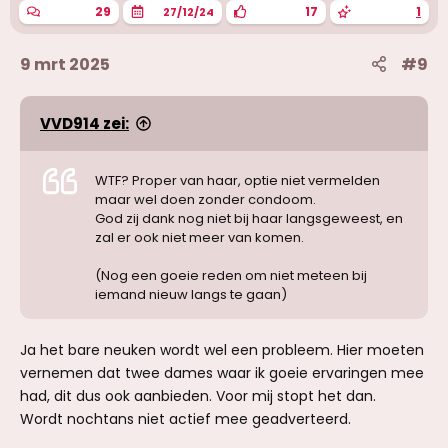
29
17
1
27/12/24
9 mrt 2025
#9
VVD914 zei:
WTF? Proper van haar, optie niet vermelden
maar wel doen zonder condoom.
God zij dank nog niet bij haar langsgeweest, en
zal er ook niet meer van komen.
(Nog een goeie reden om niet meteen bij
iemand nieuw langs te gaan)
Ja het bare neuken wordt wel een probleem. Hier moeten
vernemen dat twee dames waar ik goeie ervaringen mee
had, dit dus ook aanbieden. Voor mij stopt het dan.
Wordt nochtans niet actief mee geadverteerd.