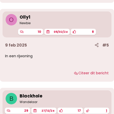
Olly1
O
Newbie
10
8
05/02/24
9 feb 2025
#5
In een rijwoning
Citeer dit bericht
Blackhole
B
Wandelaar
29
17
1
27/12/24