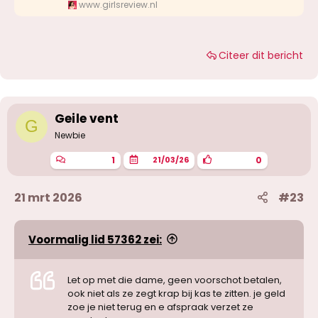
www.girlsreview.nl
Citeer dit bericht
Geile vent
G
Newbie
1
0
21/03/26
21 mrt 2026
#23
Voormalig lid 57362 zei:
Let op met die dame, geen voorschot betalen,
ook niet als ze zegt krap bij kas te zitten. je geld
zoe je niet terug en e afspraak verzet ze