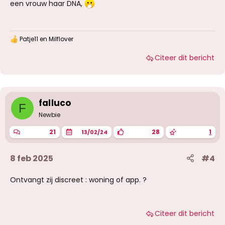
een vrouw haar DNA,
Patje11
en
Milflover
W
a
Citeer dit bericht
a
r
d
e
r
i
falluco
F
n
g
Newbie
e
n
21
28
1
13/02/24
:
8 feb 2025
#4
Ontvangt zij discreet : woning of app. ?
Citeer dit bericht