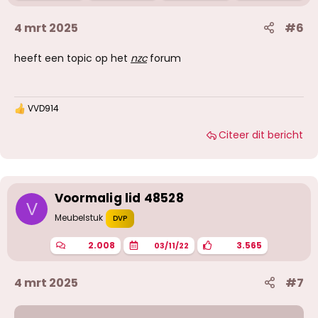
4 mrt 2025
#6
heeft een topic op het
nzc
forum
VVD914
W
a
Citeer dit bericht
a
r
d
e
r
i
Voormalig lid 48528
n
V
g
Meubelstuk
DVP
e
n
2.008
3.565
03/11/22
:
4 mrt 2025
#7