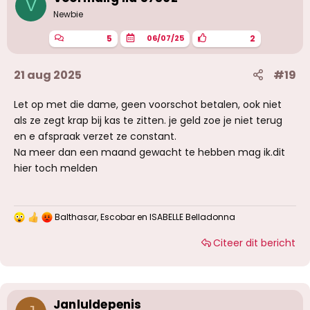
V
Newbie
5
2
06/07/25
21 aug 2025
#19
Let op met die dame, geen voorschot betalen, ook niet
als ze zegt krap bij kas te zitten. je geld zoe je niet terug
en e afspraak verzet ze constant.
Na meer dan een maand gewacht te hebben mag ik.dit
hier toch melden
Balthasar
,
Escobar
en
ISABELLE Belladonna
W
a
Citeer dit bericht
a
r
d
e
r
i
Janluldepenis
n