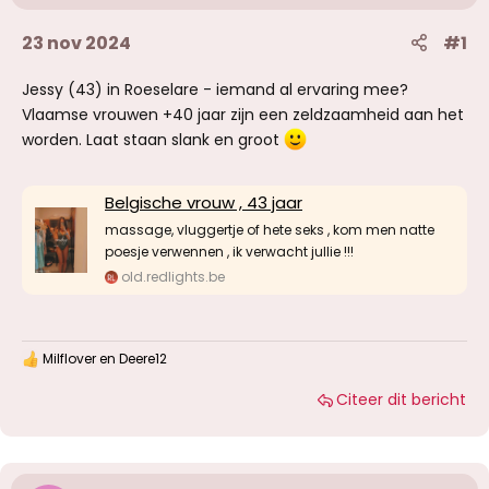
23 nov 2024
#1
Jessy (43) in Roeselare - iemand al ervaring mee?
Vlaamse vrouwen +40 jaar zijn een zeldzaamheid aan het
worden. Laat staan slank en groot
Belgische vrouw , 43 jaar
massage, vluggertje of hete seks , kom men natte
poesje verwennen , ik verwacht jullie !!!
old.redlights.be
Milflover
en
Deere12
W
a
Citeer dit bericht
a
r
d
e
r
i