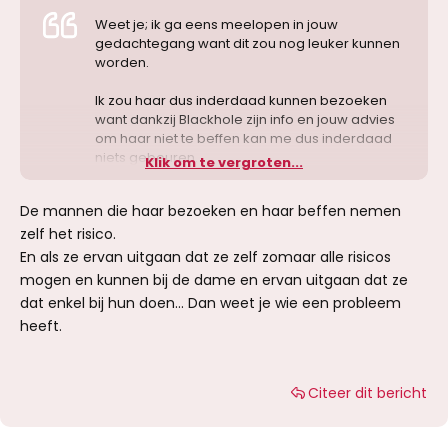
Weet je; ik ga eens meelopen in jouw
gedachtegang want dit zou nog leuker kunnen
worden.
Ik zou haar dus inderdaad kunnen bezoeken
want dankzij Blackhole zijn info en jouw advies
om haar niet te beffen kan me dus inderdaad
niets gebeuren.
Klik om te vergroten...
En wat met de mannen die geen lid zijn van het
De mannen die haar bezoeken en haar beffen nemen
forum en denken dat beffen totaal geen issue is
zelf het risico.
daar ze toch niet neukt zonder condoom
volgens haar profiel?
En als ze ervan uitgaan dat ze zelf zomaar alle risicos
mogen en kunnen bij de dame en ervan uitgaan dat ze
dat enkel bij hun doen... Dan weet je wie een probleem
heeft.
Citeer dit bericht