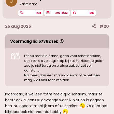
J
g
Vaste klant
e
n
144
106
30/11/22
:
25 aug 2025
#20
Voormalig lid 57362 zei:
Let op met die dame, geen voorschot betalen,
ook niet als ze zegt krap bij kas te zitten. je geld
zoe je niet terug en e afspraak verzet ze
constant.
Na meer dan een maand gewacht te hebben
mag ik.dit hier toch melden
Inderdaad, is wel een toffe meid qua lichaam, maar ze
heeft ook al eens € gevraagd waar ik niet op in gegaan
ben. Nu opeens moeilijk om af te spreken
. Ze doet het
blijkbaar ook niet voor de hobby