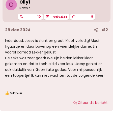
Olly1
O
n
g
Newbie
e
n
10
8
05/02/24
:
29 dec 2024
#2
Inderdaad, Jessy is slank en groot. Klopt volledig! Mooi
figuurtje en daar bovenop een vriendelijke dame. En
vooral correct! Lekker gekust.
De seks was zeer goed! We zijn beiden lekker klaar
gekomen en dat is toch altijd zeer leuk! Jessy geniet er
ook duidelijk van. Geen fake gedoe. Voor mij persoonlijk
een toppertje! Ik kan niet wachten tot de volgende keer!
Milflover
W
a
Citeer dit bericht
a
r
d