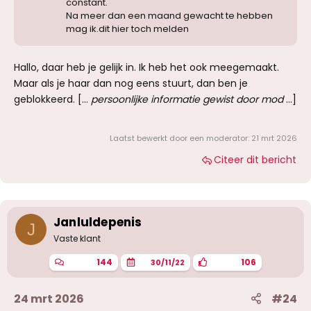
constant.
Na meer dan een maand gewacht te hebben
mag ik.dit hier toch melden
Hallo, daar heb je gelijk in. Ik heb het ook meegemaakt.
Maar als je haar dan nog eens stuurt, dan ben je
geblokkeerd. [...
persoonlijke informatie gewist door mod
...]
Laatst bewerkt door een moderator:
21 mrt 2026
Citeer dit bericht
Janluldepenis
J
Vaste klant
144
106
30/11/22
24 mrt 2026
#24