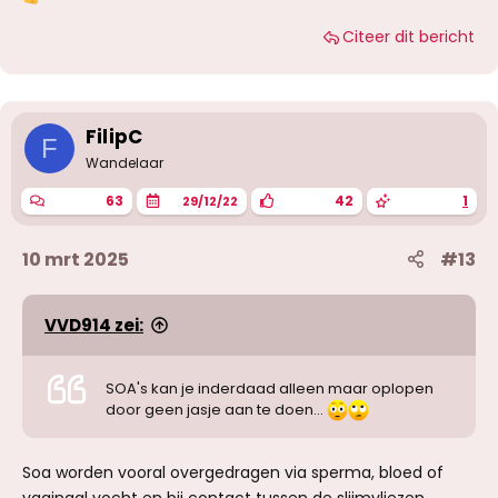
W
a
Citeer dit bericht
a
r
d
e
r
i
FilipC
F
n
g
Wandelaar
e
n
63
42
1
29/12/22
:
10 mrt 2025
#13
VVD914 zei:
SOA's kan je inderdaad alleen maar oplopen
door geen jasje aan te doen...
Soa worden vooral overgedragen via sperma, bloed of
vaginaal vocht en bij contact tussen de slijmvliezen.