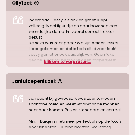
Olly1 zei:
Inderdaad, Jessy is slank en groot. Klopt
volledig! Mooi figuurtje en daar bovenop een
vriendelijke dame. En vooral correct! Lekker
gekust.
De seks was zeer goed! We zijn beiden lekker
klaar gekomen en dat is toch altijd zeer leuk!
Jessy geniet er ook duidelijk van. Geen fake
gedoe. Voor mij persoonlijk een toppertje! Ik
Klik om te vergroten...
kan niet wachten tot de volgende keer!
Janluldepenis zei:
Ja, recent bij geweest. Ik was zeer tevreden,
spontane meid en weet waarvoor de mannen
naar haar komen. Prijzen standaard en correct.
Min: - Buikje is niet meer perfect als op de foto's
door kinderen. - Kleine borsten, wel stevig.