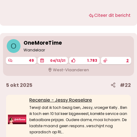
Citeer dit bericht
OneMoreTime
O
Wandelaar
49
1.783
2
04/12/21
West-Vlaanderen
5 okt 2025
#22
Recensie - Jessy Roeselare
Terwijl dat ik toch bezig ben, Jessy, vroeger Kelly… Ben
ik toch een 10 tal keer bijgeweest, korrekte service aan
betaalbare prijsjes. Oudere dame, mooi lichaam. De
laatste maand geen respons…verschijnt nog
sporadisch op RL…