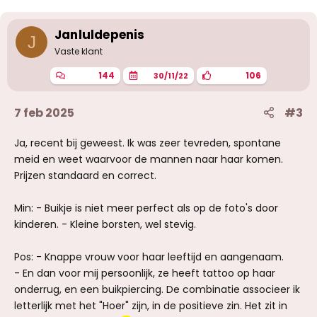
e
r
i
Janluldepenis
J
n
g
Vaste klant
e
n
144
106
30/11/22
:
7 feb 2025
#3
Ja, recent bij geweest. Ik was zeer tevreden, spontane
meid en weet waarvoor de mannen naar haar komen.
Prijzen standaard en correct.
Min: - Buikje is niet meer perfect als op de foto's door
kinderen. - Kleine borsten, wel stevig.
Pos: - Knappe vrouw voor haar leeftijd en aangenaam.
- En dan voor mij persoonlijk, ze heeft tattoo op haar
onderrug, en een buikpiercing. De combinatie associeer ik
letterlijk met het "Hoer" zijn, in de positieve zin. Het zit in