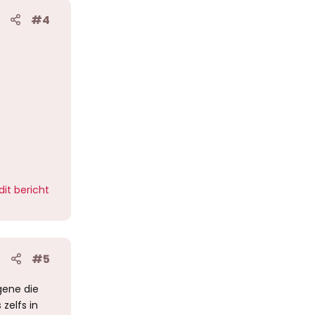
#4
dit bericht
#5
gene die
zelfs in