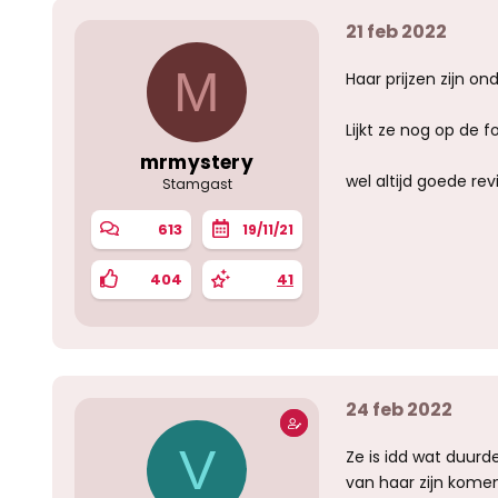
21 feb 2022
M
Haar prijzen zijn o
Lijkt ze nog op de fo
mrmystery
wel altijd goede re
Stamgast
613
19/11/21
404
41
24 feb 2022
V
Ze is idd wat duurd
van haar zijn komen