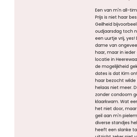
Een van m'n all-tim
Prijs is niet haar 
Geilheid bijvoorbe
oudjaarsdag toch 
een uurtje vrij, ye
dame van ongeveer 3
haar, maar in ieder
locatie in Heerewa
de mogelijkheid ge
dates is dat Kim on
haar bezocht wilde
helaas niet meer. 
zonder condoom gepi
klaarkwam. Wat een 
het niet door, maa
geil aan m'n pielem
diverse standjes h
heeft een slanke tai
uitzicht zeker niet 