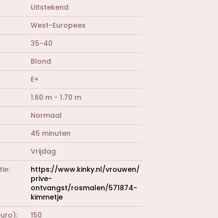
n
Uitstekend
)
West-Europees
35-40
Blond
E+
1.60 m - 1.70 m
Normaal
45 minuten
Vrijdag
tie
https://www.kinky.nl/vrouwen/
prive-
ontvangst/rosmalen/571874-
kimmetje
euro)
150