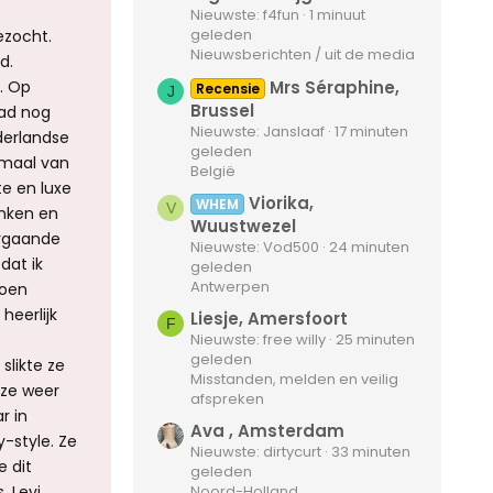
Nieuwste: f4fun
1 minuut
geleden
ezocht.
Nieuwsberichten / uit de media
d.
. Op
Mrs Séraphine,
Recensie
J
Brussel
ad nog
Nieuwste: Janslaaf
17 minuten
derlandse
geleden
emaal van
België
te en luxe
Viorika,
WHEM
V
onken en
Wuustwezel
orgaande
Nieuwste: Vod500
24 minuten
dat ik
geleden
Antwerpen
toen
heerlijk
Liesje, Amersfoort
F
Nieuwste: free willy
25 minuten
geleden
slikte ze
Misstanden, melden en veilig
 ze weer
afspreken
r in
Ava , Amsterdam
-style. Ze
Nieuwste: dirtycurt
33 minuten
e dit
geleden
, Levi
Noord-Holland