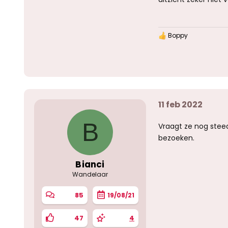
Boppy
W
a
a
r
d
e
r
i
11 feb 2022
n
g
e
B
Vraagt ze nog stee
n
:
bezoeken.
Bianci
Wandelaar
85
19/08/21
47
4