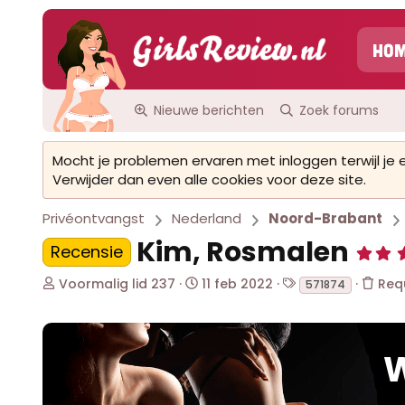
Ho
Nieuwe berichten
Zoek forums
Mocht je problemen ervaren met inloggen terwijl je
Verwijder dan even alle cookies voor deze site.
Privéontvangst
Nederland
Noord-Brabant
Kim, Rosmalen
Recensie
O
S
T
Voormalig lid 237
11 feb 2022
Req
571874
n
t
a
d
a
g
e
r
s
r
t
W
w
d
e
a
r
t