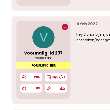
11 feb 2022
V
Hey Bianci, bij mij 
gesproken/naar gevr
Voormalig lid 237
Vaste klant
FORUMPIONIER
205
01/07/21
119
45