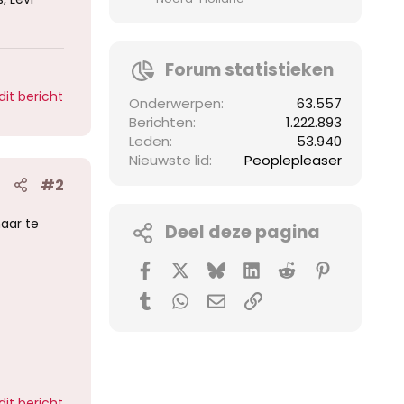
Forum statistieken
dit bericht
Onderwerpen
63.557
Berichten
1.222.893
Leden
53.940
Nieuwste lid
Peoplepleaser
#2
aar te
Deel deze pagina
Facebook
X (Twitter)
Bluesky
LinkedIn
Reddit
Pinterest
Tumblr
WhatsApp
E-mail
koppeling
dit bericht