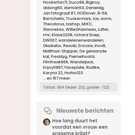
Hookerfan71
Duco99
Bigboy
didong50
damian53
Danieldg
Jan.fotograaf.87
HODlover
B-59
Barrichello
Truckermark
Ice
siomi
Theodorus
bishop
MrKC
Stennekes
WitteGhannees
Luffer
rmr
Klaas2208
richard Snep
DW007
wandelenenwandelen
Gladiator
Rexolb
Ericcire
Inov8
Matthias-Stapper
De gelaarsde
kat
Freddyg
Piemelhoofd
Filmfreak666
Wandeljack
Enjoy0987
Faceplate
Rudike
Karyna 22
Hoihio123
... en 157 meer.
Totaal: 954 (leden: 232, gasten: 722)
Nieuwste berichten
Hoe lang duurt het
voordat een vrouw een
orgasme krijgt?