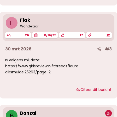
Flak
F
Wandelaar
26
17
12
11/10/22
30 mrt 2026
#3
Is volgens mij deze:
https://www.girlsreview.nl/threads/laura-
diksmuide.25263/page-2
Citeer dit bericht
Banzai
B