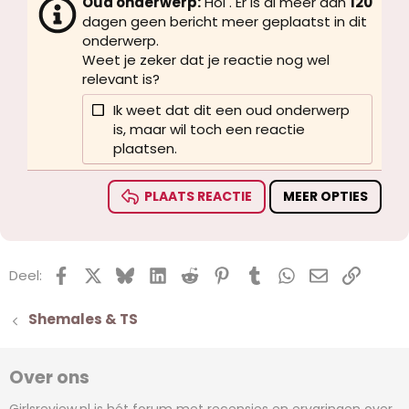
Oud onderwerp:
Hoi . Er is al meer dan
120
dagen geen bericht meer geplaatst in dit
22
Times New Roman
onderwerp.
26
Trebuchet MS
Weet je zeker dat je reactie nog wel
relevant is?
Verdana
Ik weet dat dit een oud onderwerp
is, maar wil toch een reactie
plaatsen.
PLAATS REACTIE
MEER OPTIES
Facebook
X (Twitter)
Bluesky
LinkedIn
Reddit
Pinterest
Tumblr
WhatsApp
E-mail
koppel
Deel:
Shemales & TS
Over ons