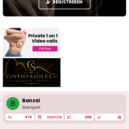
REGISTREREN
a
r
t
e
r
Banzai
B
Stamgast
370
268
15
21/07/25