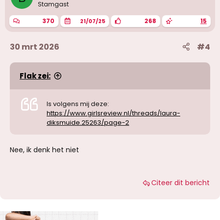
Stamgast
370
268
15
21/07/25
30 mrt 2026
#4
Flak zei:
Is volgens mij deze:
https://www.girlsreview.nl/threads/laura-
diksmuide.25263/page-2
Nee, ik denk het niet
Citeer dit bericht