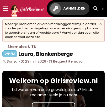
AANMELDEN
Mocht je problemen ervaren met inloggen terwijl je eerder
zonder problemen ingelogd was en er niks gewijzigd is aan
je gebruikersnaam of wachtwoord? Verwijder dan even alle
cookies voor deze site.
Shemales & TS
Laura, Blankenberge
WHEM
O
S
Banzai
29 mrt 2026
Request Removal
n
t
d
a
e
r
Welkom op Girlsreview.nl
r
t
w
d
e
a
Lid worden van deze geweldige club? Minder
r
t
reclame? Meld je nu aan!
p
u
s
m
t