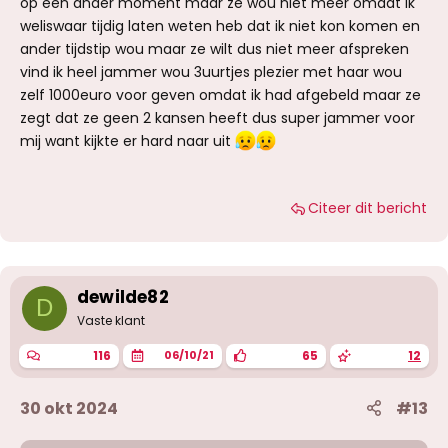
op een ander moment maar ze wou niet meer omdat ik
weliswaar tijdig laten weten heb dat ik niet kon komen en
ander tijdstip wou maar ze wilt dus niet meer afspreken
vind ik heel jammer wou 3uurtjes plezier met haar wou
zelf 1000euro voor geven omdat ik had afgebeld maar ze
zegt dat ze geen 2 kansen heeft dus super jammer voor
mij want kijkte er hard naar uit
Citeer dit bericht
dewilde82
D
Vaste klant
116
65
12
06/10/21
30 okt 2024
#13