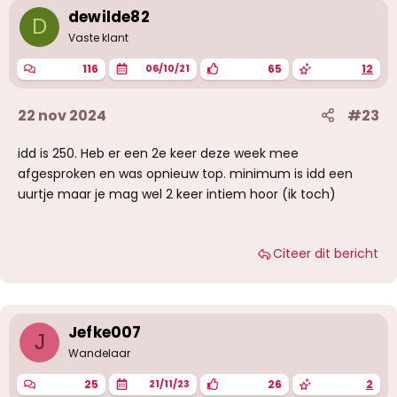
dewilde82
D
Vaste klant
116
65
12
06/10/21
22 nov 2024
#23
idd is 250. Heb er een 2e keer deze week mee
afgesproken en was opnieuw top. minimum is idd een
uurtje maar je mag wel 2 keer intiem hoor (ik toch)
Citeer dit bericht
Jefke007
J
Wandelaar
25
26
2
21/11/23