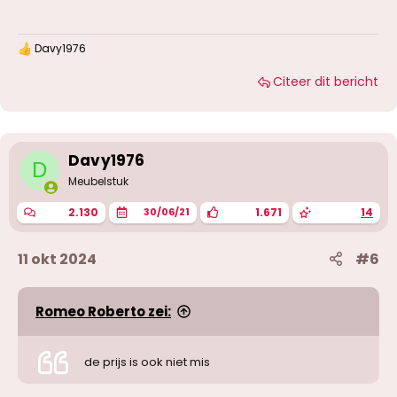
Davy1976
W
a
Citeer dit bericht
a
r
d
e
r
i
Davy1976
D
n
g
Meubelstuk
e
n
2.130
1.671
14
30/06/21
:
11 okt 2024
#6
Romeo Roberto zei:
de prijs is ook niet mis