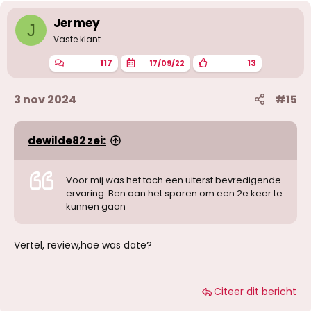
Jermey
J
Vaste klant
117
13
17/09/22
3 nov 2024
#15
dewilde82 zei:
Voor mij was het toch een uiterst bevredigende
ervaring. Ben aan het sparen om een 2e keer te
kunnen gaan
Vertel, review,hoe was date?
Citeer dit bericht