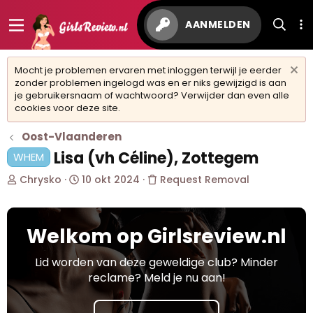
AANMELDEN
Mocht je problemen ervaren met inloggen terwijl je eerder
zonder problemen ingelogd was en er niks gewijzigd is aan
je gebruikersnaam of wachtwoord? Verwijder dan even alle
cookies voor deze site.
Oost-Vlaanderen
Lisa (vh Céline), Zottegem
WHEM
O
S
Chrysko
10 okt 2024
Request Removal
n
t
d
a
e
r
Welkom op Girlsreview.nl
r
t
w
d
e
a
Lid worden van deze geweldige club? Minder
r
t
reclame? Meld je nu aan!
p
u
s
m
t