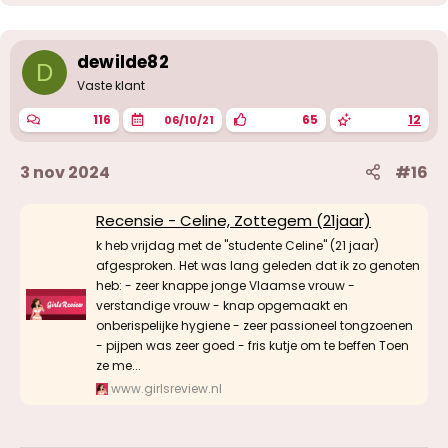
dewilde82
D
Vaste klant
116
65
12
06/10/21
3 nov 2024
#16
Recensie - Celine, Zottegem (21jaar)
k heb vrijdag met de "studente Celine" (21 jaar)
afgesproken. Het was lang geleden dat ik zo genoten
heb: - zeer knappe jonge Vlaamse vrouw -
verstandige vrouw - knap opgemaakt en
onberispelijke hygiene - zeer passioneel tongzoenen
- pijpen was zeer goed - fris kutje om te beffen Toen
ze me...
www.girlsreview.nl