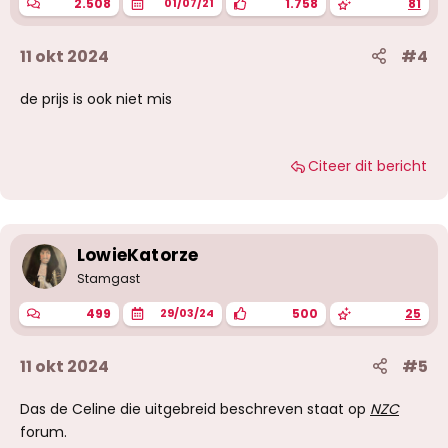
2.508
1.758
81
01/07/21
11 okt 2024
#4
de prijs is ook niet mis
Citeer dit bericht
LowieKatorze
Stamgast
499
500
25
29/03/24
11 okt 2024
#5
Das de Celine die uitgebreid beschreven staat op
NZC
forum.