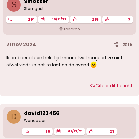
Smosser
S
Stamgast
291
219
7
15/11/23
Lokeren
21 nov 2024
#19
Ik probeer al een hele tijd maar ofwel reageert ze niet
ofwel vindt ze het te laat op de avond
Citeer dit bericht
david123456
D
Wandelaar
65
23
01/12/21