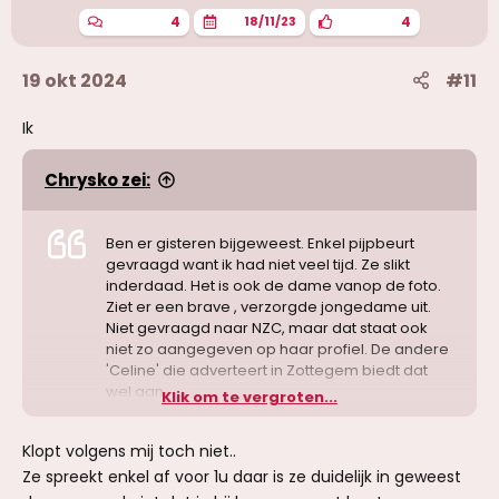
4
4
18/11/23
19 okt 2024
#11
Ik
Chrysko zei:
Ben er gisteren bijgeweest. Enkel pijpbeurt
gevraagd want ik had niet veel tijd. Ze slikt
inderdaad. Het is ook de dame vanop de foto.
Ziet er een brave , verzorgde jongedame uit.
Niet gevraagd naar NZC, maar dat staat ook
niet zo aangegeven op haar profiel. De andere
'Celine' die adverteert in Zottegem biedt dat
wel aan
Klik om te vergroten...
Klopt volgens mij toch niet..
Ze spreekt enkel af voor 1u daar is ze duidelijk in geweest