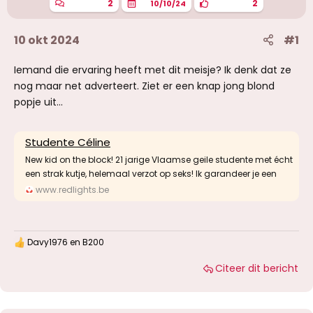
2
2
10/10/24
10 okt 2024
#1
Iemand die ervaring heeft met dit meisje? Ik denk dat ze
nog maar net adverteert. Ziet er een knap jong blond
popje uit…
Studente Céline
New kid on the block! 21 jarige Vlaamse geile studente met écht
een strak kutje, helemaal verzot op seks! Ik garandeer je een
www.redlights.be
Davy1976
en
B200
W
a
Citeer dit bericht
a
r
d
e