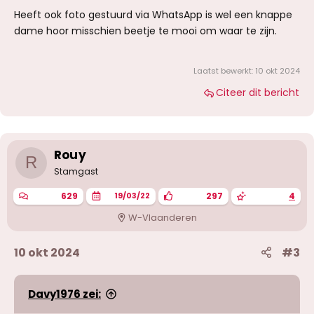
www.redlights.be
Heeft ook foto gestuurd via WhatsApp is wel een knappe
dame hoor misschien beetje te mooi om waar te zijn.
Laatst bewerkt:
10 okt 2024
Citeer dit bericht
Rouy
R
Stamgast
629
297
4
19/03/22
W-Vlaanderen
10 okt 2024
#3
Davy1976 zei: