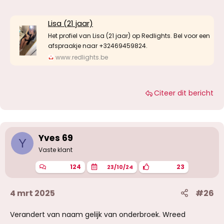
Lisa (21 jaar)
Het profiel van Lisa (21 jaar) op Redlights. Bel voor een
afspraakje naar +32469459824.
www.redlights.be
Citeer dit bericht
Yves 69
Y
Vaste klant
124
23
23/10/24
4 mrt 2025
#26
Verandert van naam gelijk van onderbroek. Wreed