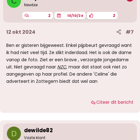
C
Newbie
2
2
10/10/24
12 okt 2024
#7
Ben er gisteren bijgeweest. Enkel pijpbeurt gevraagd want
ik had niet veel tijd. Ze slikt inderdaad. Het is ook de dame
vanop de foto. Ziet er een brave , verzorgde jongedame
uit. Niet gevraagd naar
NZC
, maar dat staat ook niet zo
aangegeven op haar profiel. De andere 'Celine' die
adverteert in Zottegem biedt dat wel aan
Citeer dit bericht
dewilde82
D
Vaste klant