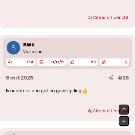
Citeer dit bericht
Bwc
B
Vaste klant
184
93
5
31/12/21
6 mrt 2025
#28
Is nochtans een geil en gewillig ding
BOV
Citeer dit bericht
OND