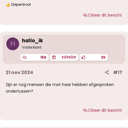
Diepentroot
W
a
Citeer dit bericht
a
r
d
e
r
i
hallo_ik
H
n
g
Vaste klant
e
n
156
35
21/03/23
:
21 nov 2024
#17
Zijn er nog mensen die met haar hebben afgesproken
ondertussen?
Citeer dit bericht