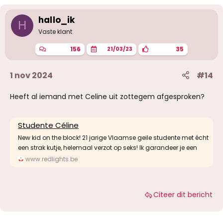
hallo_ik
H
Vaste klant
156
35
21/03/23
1 nov 2024
#14
Heeft al iemand met Celine uit zottegem afgesproken?
Studente Céline
New kid on the block! 21 jarige Vlaamse geile studente met écht
een strak kutje, helemaal verzot op seks! Ik garandeer je een
www.redlights.be
Citeer dit bericht