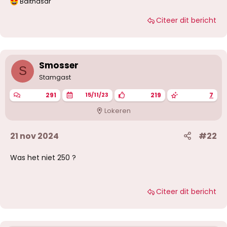
Balthasar
W
a
Citeer dit bericht
a
r
d
e
r
i
Smosser
S
n
g
Stamgast
e
n
291
219
7
15/11/23
:
Lokeren
21 nov 2024
#22
Was het niet 250 ?
Citeer dit bericht