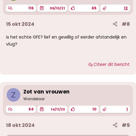
116
65
12
06/10/21
15 okt 2024
#8
is het echte GFE? lief en gewillig of eerder afstandelijk en
vlug?
Citeer dit bericht
Zot van vrouwen
Z
Wandelaar
64
10
1
14/11/23
18 okt 2024
#9