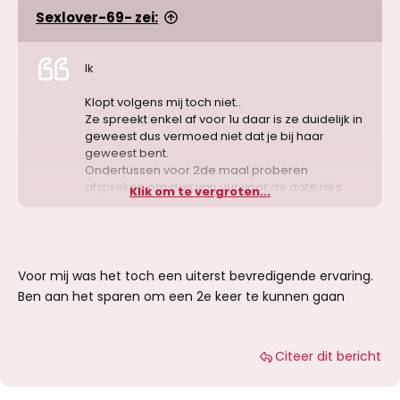
Sexlover-69- zei:
Ik
Klopt volgens mij toch niet..
Ze spreekt enkel af voor 1u daar is ze duidelijk in
geweest dus vermoed niet dat je bij haar
geweest bent.
Ondertussen voor 2de maal proberen
afspreken om dan van uur voor de date niks
Klik om te vergroten...
meer te horen. Zegt genoeg dan voor mij dat
deze dame niet serieus is.
Voor mij was het toch een uiterst bevredigende ervaring.
Ben aan het sparen om een 2e keer te kunnen gaan
Citeer dit bericht