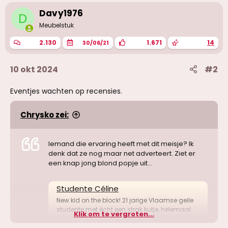
r
i
Davy1976
D
n
g
Meubelstuk
e
n
2.130
1.671
14
30/06/21
:
10 okt 2024
#2
Eventjes wachten op recensies.
Chrysko zei:
Iemand die ervaring heeft met dit meisje? Ik
denk dat ze nog maar net adverteert. Ziet er
een knap jong blond popje uit…
Studente Céline
New kid on the block! 21 jarige Vlaamse geile
studente met écht een strak kutje, helemaal
Klik om te vergroten...
verzot op seks! Ik garandeer je een