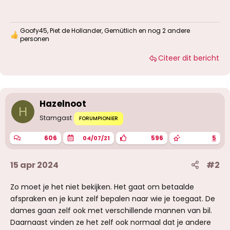
Goofy45
,
Piet de Hollander
,
Gemütlich
en nog 2 andere
W
personen
a
a
Citeer dit bericht
r
d
e
r
i
Hazelnoot
n
H
g
Stamgast
FORUMPIONIER
e
n
:
606
596
5
04/07/21
15 apr 2024
#2
Zo moet je het niet bekijken. Het gaat om betaalde
afspraken en je kunt zelf bepalen naar wie je toegaat. De
dames gaan zelf ook met verschillende mannen van bil.
Daarnaast vinden ze het zelf ook normaal dat je andere