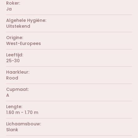
r
Roker
e
Ja
n
)
Algehele Hygiëne
Uitstekend
Origine
West-Europees
Leeftijd
25-30
Haarkleur
Rood
Cupmaat
A
Lengte
1.60 m - 1.70 m
Lichaamsbouw
Slank