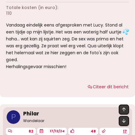
Totale kosten (in euro)
110
Vandaag eindelijk eens afgesproken met Lucy. Stond al
een tijdje op mijn lijstje. Het was een waterig half uurtje
haha… wat kan zij squirten zeg. De sex was prima en het
was erg gezellig. Ze praat wel erg veel. Qua uiterlijk klopt
het helemaal wat ze hier zeggen en de foto's zijn ook
goed.
Herhalingsgevaar misschien!
Citeer dit bericht
BOV
Philar
P
OND
Wandelaar
82
48
17
17/12/24