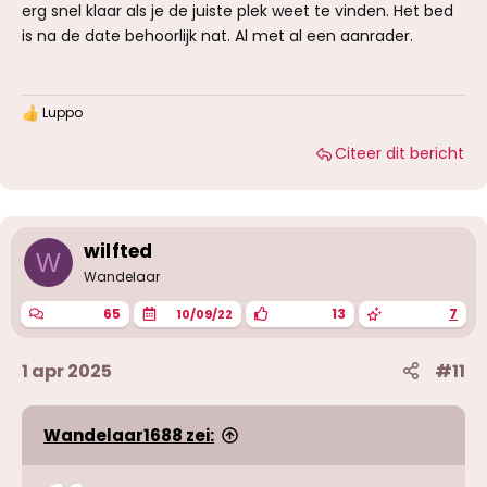
erg snel klaar als je de juiste plek weet te vinden. Het bed
is na de date behoorlijk nat. Al met al een aanrader.
Luppo
W
a
Citeer dit bericht
a
r
d
e
r
i
wilfted
W
n
g
Wandelaar
e
n
65
13
7
10/09/22
:
1 apr 2025
#11
Wandelaar1688 zei: