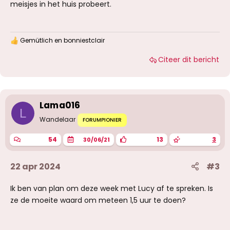
meisjes in het huis probeert.
Gemütlich
en
bonniestclair
W
a
Citeer dit bericht
a
r
d
e
r
i
Lama016
n
L
g
Wandelaar
FORUMPIONIER
e
n
54
13
3
30/06/21
:
22 apr 2024
#3
Ik ben van plan om deze week met Lucy af te spreken. Is
ze de moeite waard om meteen 1,5 uur te doen?