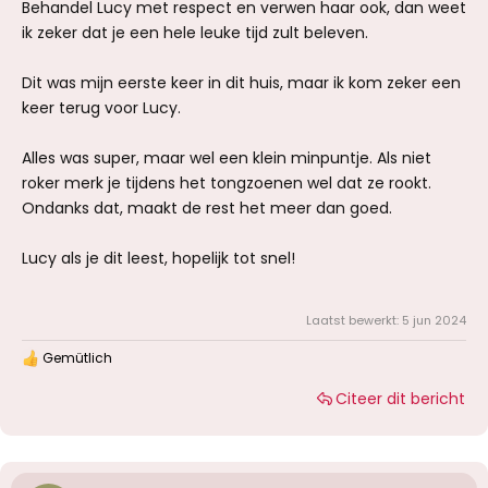
Behandel Lucy met respect en verwen haar ook, dan weet
ik zeker dat je een hele leuke tijd zult beleven.
Dit was mijn eerste keer in dit huis, maar ik kom zeker een
keer terug voor Lucy.
Alles was super, maar wel een klein minpuntje. Als niet
roker merk je tijdens het tongzoenen wel dat ze rookt.
Ondanks dat, maakt de rest het meer dan goed.
Lucy als je dit leest, hopelijk tot snel!
Laatst bewerkt:
5 jun 2024
Gemütlich
W
a
Citeer dit bericht
a
r
d
e
r
i