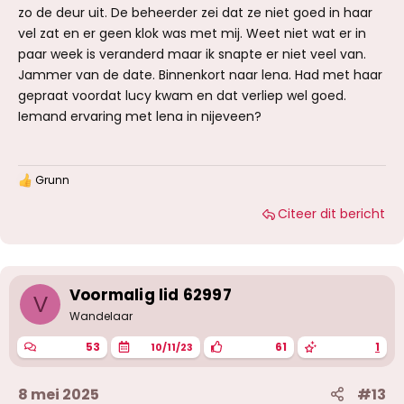
zo de deur uit. De beheerder zei dat ze niet goed in haar
vel zat en er geen klok was met mij. Weet niet wat er in
paar week is veranderd maar ik snapte er niet veel van.
Jammer van de date. Binnenkort naar lena. Had met haar
gepraat voordat lucy kwam en dat verliep wel goed.
Iemand ervaring met lena in nijeveen?
Grunn
W
a
Citeer dit bericht
a
r
d
e
r
i
Voormalig lid 62997
V
n
g
Wandelaar
e
n
53
61
1
10/11/23
:
8 mei 2025
#13