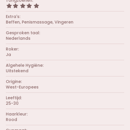
Tongzoenen
e
e
0
r
5
n
s
(
,
)
t
r
0
Extra's
e
e
0
r
Beffen
Penismassage
Vingeren
n
s
(
)
t
r
Gesproken taal
e
e
r
Nederlands
n
(
)
r
Roker
e
Ja
n
)
Algehele Hygiëne
Uitstekend
Origine
West-Europees
Leeftijd
25-30
Haarkleur
Rood