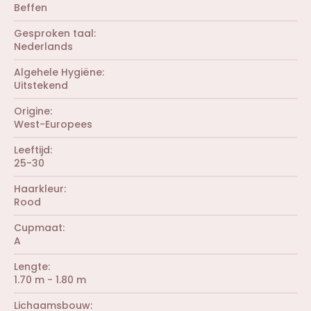
e
0
r
Beffen
n
s
(
)
t
r
Gesproken taal
e
e
r
Nederlands
n
(
)
r
Algehele Hygiëne
e
Uitstekend
n
)
Origine
West-Europees
Leeftijd
25-30
Haarkleur
Rood
Cupmaat
A
Lengte
1.70 m - 1.80 m
Lichaamsbouw