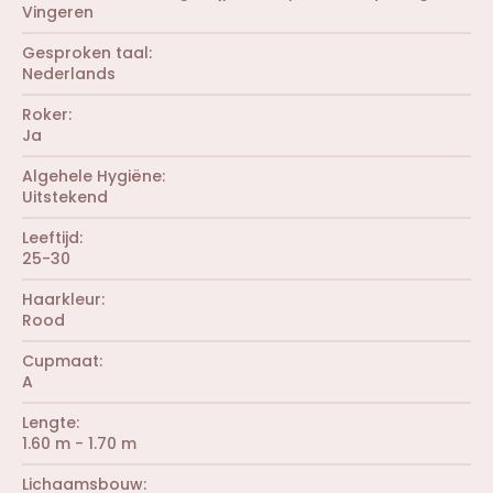
(
Vingeren
)
t
r
e
e
r
Gesproken taal
n
(
Nederlands
)
r
e
Roker
n
Ja
)
Algehele Hygiëne
Uitstekend
Leeftijd
25-30
Haarkleur
Rood
Cupmaat
A
Lengte
1.60 m - 1.70 m
Lichaamsbouw