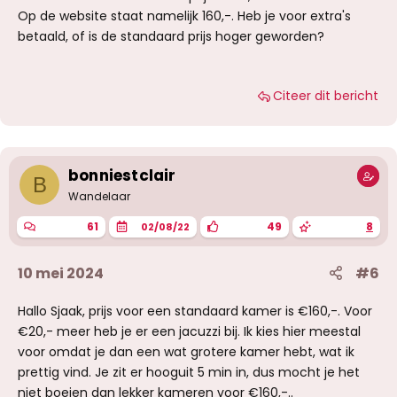
afspraak met haar geregeld.
Op de website staat namelijk 160,-. Heb je voor extra's
betaald, of is de standaard prijs hoger geworden?
Lucy; prachtdame.
Mooi slang lichaam. Prachtig gezicht, en een
slimme vrouw.
Citeer dit bericht
Na de douche lekker even in de jacuzzi
gezeten, daarna snel verder op bed. Ze neemt
de leiding wanneer nodig, en kan erg
verleidelijk kijken.
Ze heeft haar praatje wel klaar dus geen rare
bonniestclair
stiltes etc.
B
Wandelaar
De sex was goed, ze weet wat ze doet. Kreunt
niet te overdreven.
61
49
8
02/08/22
Ze vroeg netjes of ik snel klaarkom, zodat ze
hier rekening mee kon houden. Normaal is dit
niet het geval bij mij, maar Lucy kreeg het voor
10 mei 2024
#6
elkaar: binnen de kortste keren was mijn
orgasme daar. Ik had haar daarvoor al klaar
Hallo Sjaak, prijs voor een standaard kamer is €160,-. Voor
gebeft dus beiden voldaan.
€20,- meer heb je er een jacuzzi bij. Ik kies hier meestal
Het uurtje zat er op en ik kon alsnog voldaan
naar huis.
voor omdat je dan een wat grotere kamer hebt, wat ik
prettig vind. Je zit er hooguit 5 min in, dus mocht je het
herhalingsgevaar is groot!
niet boeien dan lekker kameren voor €160,-..