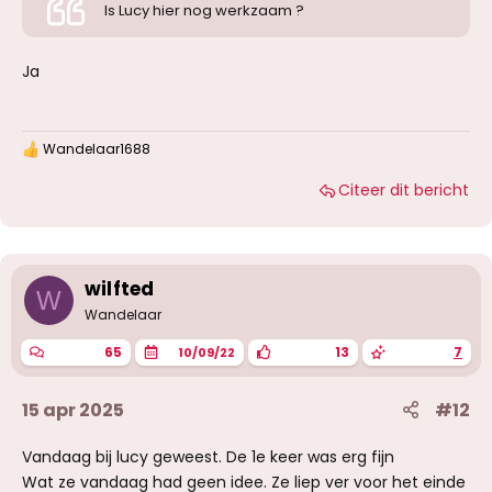
Is Lucy hier nog werkzaam ?
Ja
Wandelaar1688
W
a
Citeer dit bericht
a
r
d
e
r
i
wilfted
W
n
g
Wandelaar
e
n
65
13
7
10/09/22
:
15 apr 2025
#12
Vandaag bij lucy geweest. De 1e keer was erg fijn
Wat ze vandaag had geen idee. Ze liep ver voor het einde