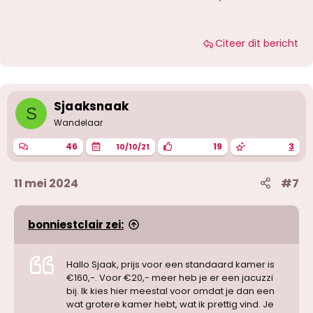
Ben nog benieuwd naar Britt, maar vindt dit
lastig aangezien Lucy zo goed bevallen is.
Citeer dit bericht
Sjaaksnaak
S
Wandelaar
46
19
3
10/10/21
11 mei 2024
#7
bonniestclair zei:
Hallo Sjaak, prijs voor een standaard kamer is
€160,-. Voor €20,- meer heb je er een jacuzzi
bij. Ik kies hier meestal voor omdat je dan een
wat grotere kamer hebt, wat ik prettig vind. Je