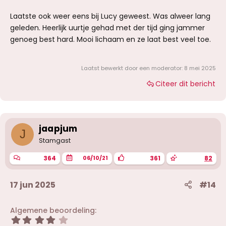
Laatste ook weer eens bij Lucy geweest. Was alweer lang
geleden. Heerlijk uurtje gehad met der tijd ging jammer
genoeg best hard. Mooi lichaam en ze laat best veel toe.
Laatst bewerkt door een moderator:
8 mei 2025
Citeer dit bericht
jaapjum
J
Stamgast
364
361
82
06/10/21
17 jun 2025
#14
Algemene beoordeling
4