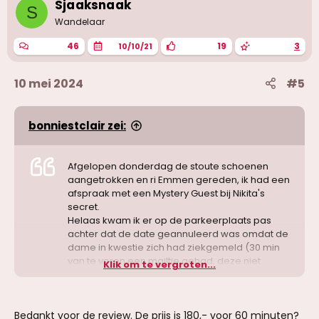
Sjaaksnaak
S
Wandelaar
46
19
3
10/10/21
10 mei 2024
#5
bonniestclair zei:
Afgelopen donderdag de stoute schoenen
aangetrokken en ri Emmen gereden, ik had een
afspraak met een Mystery Guest bij Nikita's
secret.
Helaas kwam ik er op de parkeerplaats pas
achter dat de date geannuleerd was omdat de
dame in kwestie zich had ziekgemeld (30 min
van te voren een mailtje gehad, deze niet
Klik om te vergroten...
gelezen in de auto..).
Gelukkig was het donderdag, en was ik in de
buurt van Nijeveen. Lucy stond al een tijdje op
Bedankt voor de review. De prijs is 180,- voor 60 minuten?
mijn lijstje en na kort telefonisch contact een