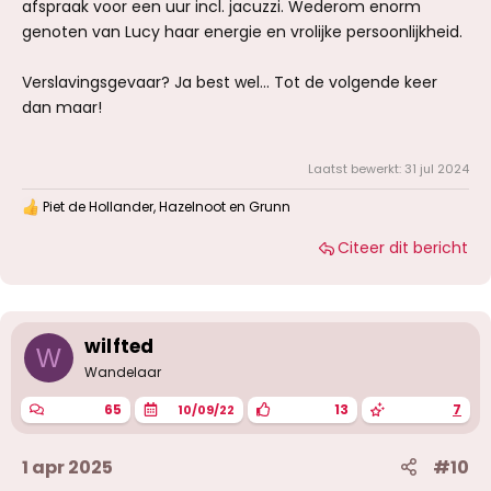
afspraak voor een uur incl. jacuzzi. Wederom enorm
genoten van Lucy haar energie en vrolijke persoonlijkheid.
Verslavingsgevaar? Ja best wel... Tot de volgende keer
dan maar!
Laatst bewerkt:
31 jul 2024
Piet de Hollander
,
Hazelnoot
en
Grunn
W
a
Citeer dit bericht
a
r
d
e
r
i
wilfted
W
n
g
Wandelaar
e
n
65
13
7
10/09/22
:
1 apr 2025
#10