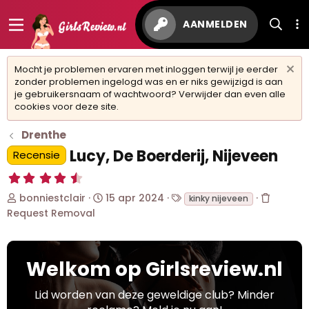
AANMELDEN
Mocht je problemen ervaren met inloggen terwijl je eerder
zonder problemen ingelogd was en er niks gewijzigd is aan
je gebruikersnaam of wachtwoord? Verwijder dan even alle
cookies voor deze site.
Drenthe
Lucy, De Boerderij, Nijeveen
Recensie
4
,
O
S
T
bonniestclair
15 apr 2024
7
kinky nijeveen
5
n
t
a
Request Removal
s
d
a
g
t
e
r
s
e
r
t
r
w
Welkom op Girlsreview.nl
d
(
r
e
a
e
r
t
Lid worden van deze geweldige club? Minder
n
p
u