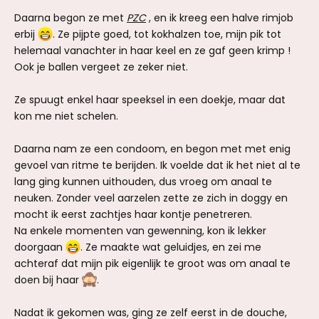
Daarna begon ze met
PZC
, en ik kreeg een halve rimjob
erbij
. Ze pijpte goed, tot kokhalzen toe, mijn pik tot
helemaal vanachter in haar keel en ze gaf geen krimp !
Ook je ballen vergeet ze zeker niet.
Ze spuugt enkel haar speeksel in een doekje, maar dat
kon me niet schelen.
Daarna nam ze een condoom, en begon met met enig
gevoel van ritme te berijden. Ik voelde dat ik het niet al te
lang ging kunnen uithouden, dus vroeg om anaal te
neuken. Zonder veel aarzelen zette ze zich in doggy en
mocht ik eerst zachtjes haar kontje penetreren.
Na enkele momenten van gewenning, kon ik lekker
doorgaan
. Ze maakte wat geluidjes, en zei me
achteraf dat mijn pik eigenlijk te groot was om anaal te
doen bij haar
.
Nadat ik gekomen was, ging ze zelf eerst in de douche,