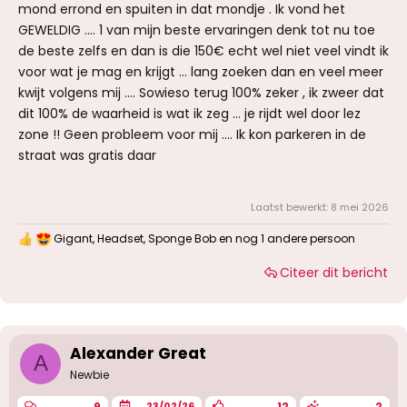
mond errond en spuiten in dat mondje . Ik vond het
GEWELDIG …. 1 van mijn beste ervaringen denk tot nu toe
de beste zelfs en dan is die 150€ echt wel niet veel vindt ik
voor wat je mag en krijgt … lang zoeken dan en veel meer
kwijt volgens mij …. Sowieso terug 100% zeker , ik zweer dat
dit 100% de waarheid is wat ik zeg … je rijdt wel door lez
zone !! Geen probleem voor mij …. Ik kon parkeren in de
straat was gratis daar
Laatst bewerkt:
8 mei 2026
Gigant
,
Headset
,
Sponge Bob
en nog 1 andere persoon
W
a
Citeer dit bericht
a
r
d
e
r
i
Alexander Great
A
n
g
Newbie
e
n
9
12
2
23/02/26