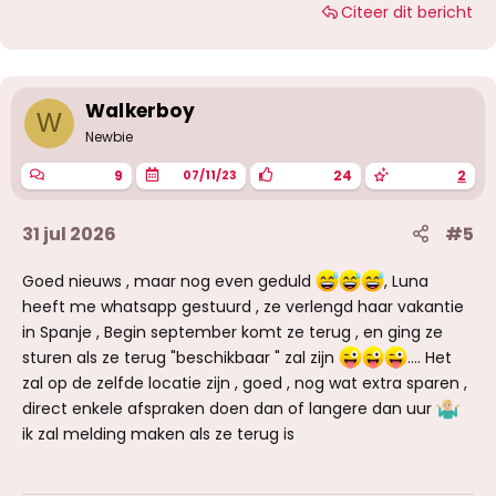
Citeer dit bericht
a
r
d
e
r
i
Walkerboy
W
n
g
Newbie
e
n
9
24
2
07/11/23
:
31 jul 2026
#5
Goed nieuws , maar nog even geduld
, Luna
heeft me whatsapp gestuurd , ze verlengd haar vakantie
in Spanje , Begin september komt ze terug , en ging ze
sturen als ze terug "beschikbaar " zal zijn
…. Het
zal op de zelfde locatie zijn , goed , nog wat extra sparen ,
direct enkele afspraken doen dan of langere dan uur
ik zal melding maken als ze terug is