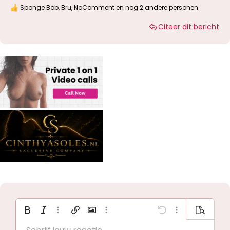
Sponge Bob
,
Bru
,
NoComment
en nog 2 andere personen
W
a
Citeer dit bericht
a
r
d
e
r
i
n
g
e
n
:
Zwaar
Cursief
Meer opties…
Koppeling invoegen
Afbeelding invoegen
Meer opties…
Ongedaan maken
Meer opties…
Bekijk