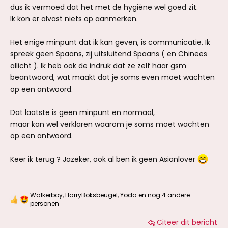
dus ik vermoed dat het met de hygiëne wel goed zit.
Ik kon er alvast niets op aanmerken.
Het enige minpunt dat ik kan geven, is communicatie. Ik
spreek geen Spaans, zij uitsluitend Spaans ( en Chinees
allicht ). Ik heb ook de indruk dat ze zelf haar gsm
beantwoord, wat maakt dat je soms even moet wachten
op een antwoord.
Dat laatste is geen minpunt en normaal,
maar kan wel verklaren waarom je soms moet wachten
op een antwoord.
Keer ik terug ? Jazeker, ook al ben ik geen Asianlover
Walkerboy
,
HarryBoksbeugel
,
Yoda
en nog 4 andere
W
personen
a
a
Citeer dit bericht
r