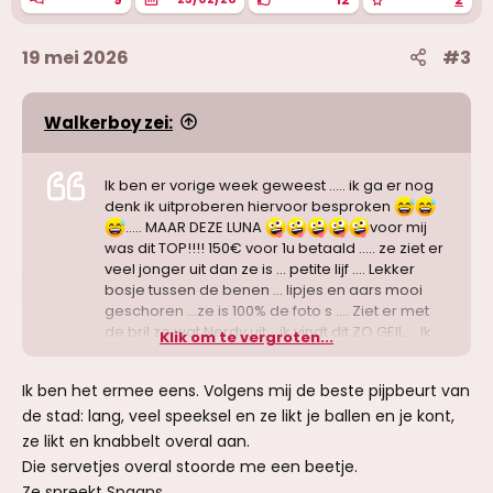
:
19 mei 2026
#3
Walkerboy zei:
Ik ben er vorige week geweest ….. ik ga er nog
denk ik uitproberen hiervoor besproken
….. MAAR DEZE LUNA
voor mij
was dit TOP!!!! 150€ voor 1u betaald ….. ze ziet er
veel jonger uit dan ze is … petite lijf …. Lekker
bosje tussen de benen … lipjes en aars mooi
geschoren …ze is 100% de foto s …. Ziet er met
de bril zo wat Nerdy uit .. ik vindt dit ZO GEIL…. Ik
Klik om te vergroten...
had niet gevraagd voor anaal ….. ze begon met
me te rimmen en pijpen zc …. Doet ze zolang je
Ik ben het ermee eens. Volgens mij de beste pijpbeurt van
wil en zalig , 69 lekker proper strak kutje …. Ik
de stad: lang, veel speeksel en ze likt je ballen en je kont,
mocht haar anaal vingeren …. Ze pijpt zacht met
veel speeksel ( speekt ze soms uit in doekje ,
ze likt en knabbelt overal aan.
niet storend … ballen likken ) zeker 45 bijna
Die servetjes overal stoorde me een beetje.
gepijpt … ik rechtstaand daarna naast bed zij
Ze spreekt Spaans.