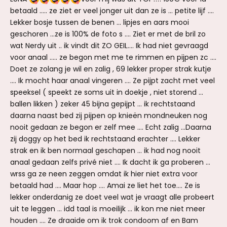
betaald ….. ze ziet er veel jonger uit dan ze is … petite lijf ….
Lekker bosje tussen de benen … lipjes en aars mooi
geschoren …ze is 100% de foto s …. Ziet er met de bril zo
wat Nerdy uit .. ik vindt dit ZO GEIL…. Ik had niet gevraagd
voor anaal ….. ze begon met me te rimmen en pijpen zc ….
Doet ze zolang je wil en zalig , 69 lekker proper strak kutje
…. Ik mocht haar anaal vingeren …. Ze pijpt zacht met veel
speeksel ( speekt ze soms uit in doekje , niet storend …
ballen likken ) zeker 45 bijna gepijpt … ik rechtstaand
daarna naast bed zij pijpen op knieën mondneuken nog
nooit gedaan ze begon er zelf mee …. Echt zalig …Daarna
zij doggy op het bed ik rechtstaand erachter …. Lekker
strak en ik ben normaal geschapen … ik had nog nooit
anaal gedaan zelfs privé niet …. Ik dacht ik ga proberen …
wrss ga ze neen zeggen omdat ik hier niet extra voor
betaald had …. Maar hop …. Amai ze liet het toe…. Ze is
lekker onderdanig ze doet veel wat je vraagt alle probeert
uit te leggen … idd taal is moeilijk … ik kon me niet meer
houden …. Ze draaide om ik trok condoom af en Bam