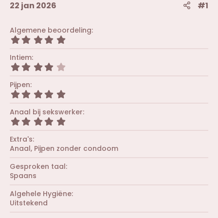
22 jan 2026
#1
Algemene beoordeling
5
,
0
Intiem
0
4
s
,
t
0
Pijpen
e
0
r
5
s
(
,
t
r
0
Anaal bij sekswerker
e
e
0
r
5
n
s
(
,
)
t
r
0
Extra's
e
e
0
r
Anaal
Pijpen zonder condoom
n
s
(
)
t
r
Gesproken taal
e
e
r
Spaans
n
(
)
r
Algehele Hygiëne
e
Uitstekend
n
)