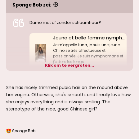
Sponge Bob zei:
Dame met of zonder schaamhaar?
Jeune et belle femme nymphomane chinoise
Je m'appelle Luna, je suis une jeune
Chinoise très affectueuse et
passionnée. Je suis nymphomane et
j'adore les longs
Klik om te vergroten...
www.quartier-rouge.be
She has nicely trimmed pubic hair on the mound above
her vagina. Otherwise, she's smooth, and I really love how
she enjoys everything and is always smiling. The
stereotype of the nice, good Chinese girl?
Sponge Bob
W
a