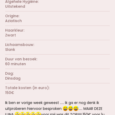
Algehele Hygiëne
Uitstekend
Origine
Aziatisch
Haarkleur
Zwart
Lichaamsbouw
Slank
Duur van bezoek
60 minuten
Dag
Dinsdag
Totale kosten (in euro)
150€
Ik ben er vorige week geweest ….. ik ga er nog denk ik
uitproberen hiervoor besproken
….. MAAR DEZE
LUNA
voor mij was dit TOP!!!! 150€ voor 1u