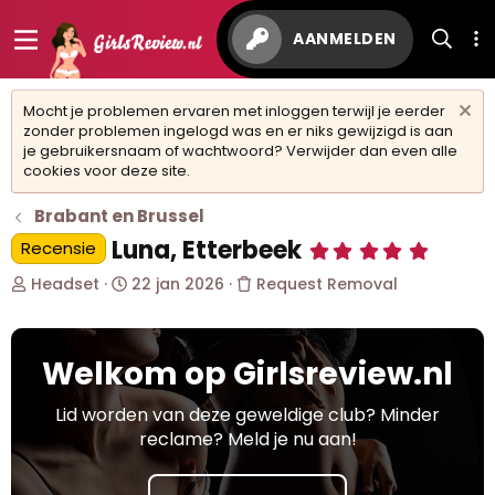
AANMELDEN
Mocht je problemen ervaren met inloggen terwijl je eerder
zonder problemen ingelogd was en er niks gewijzigd is aan
je gebruikersnaam of wachtwoord? Verwijder dan even alle
cookies voor deze site.
Brabant en Brussel
Luna, Etterbeek
Recensie
5
,
O
S
0
Headset
22 jan 2026
Request Removal
0
n
t
s
d
a
t
e
r
e
Welkom op Girlsreview.nl
r
t
r
w
d
(
r
e
a
Lid worden van deze geweldige club? Minder
e
r
t
reclame? Meld je nu aan!
n
p
u
)
s
m
t