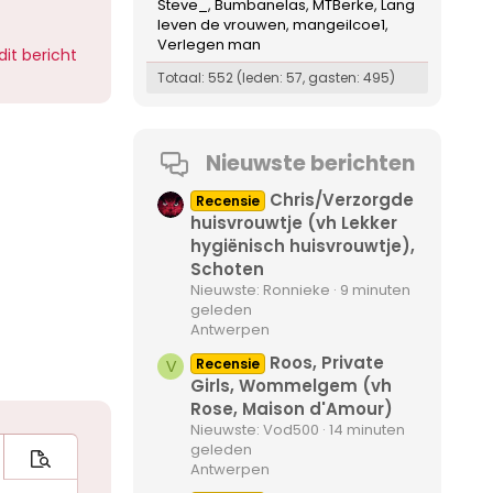
Steve_
Bumbanelas
MTBerke
Lang
leven de vrouwen
mangeilcoe1
Verlegen man
dit bericht
Totaal: 552 (leden: 57, gasten: 495)
Nieuwste berichten
Chris/Verzorgde
Recensie
huisvrouwtje (vh Lekker
hygiënisch huisvrouwtje),
Schoten
Nieuwste: Ronnieke
9 minuten
geleden
Antwerpen
Roos, Private
Recensie
V
Girls, Wommelgem (vh
Rose, Maison d'Amour)
Nieuwste: Vod500
14 minuten
geleden
an maken
 opties…
Bekijk
Antwerpen