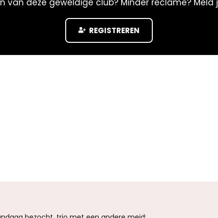
n van deze geweldige club? Minder reclame? Meld 
REGISTREREN
ndaag bezocht, trio met een andere meid: