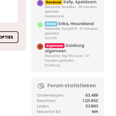
Kelly, Apeldoorn
Recensie
R
Nieuwste: Ricktilbo
25 minuten
geleden
Gelderland
Erika, Heuvelland
WHEM
D
Nieuwste: Davy1976
37 minuten
geleden
OPTIES
Escorts
Duisburg
Algemeen
B
algemeen
Nieuwste: Big Tits Lover
37
minuten geleden
Duisburg
Forum statistieken
Onderwerpen
63.488
Berichten
1.221.950
Leden
53.893
Nieuwste lid
Nrh