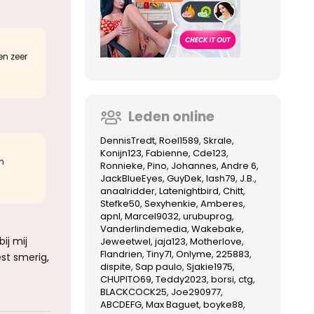
en zeer
Leden online
DennisTredt
Roel1589
Skrale
Konijn123
Fabienne
Cde123
ën
Ronnieke
Pino
Johannes
Andre 6
JackBlueEyes
GuyDek
lash79
J.B.
anaalridder
Latenightbird
Chitt
Stefke50
Sexyhenkie
Amberes
apnl
Marcel9032
urubuprog
Vanderlindemedia
Wakebake
ij mij
Jeweetwel
jaja123
Motherlove
Flandrien
Tiny71
Onlyme
225883
st smerig,
dispite
Sap paulo
Sjakie1975
.
CHUPITO69
Teddy2023
borsi
ctg
BLACKCOCK25
Joe290977
ABCDEFG
Max Baguet
boyke88