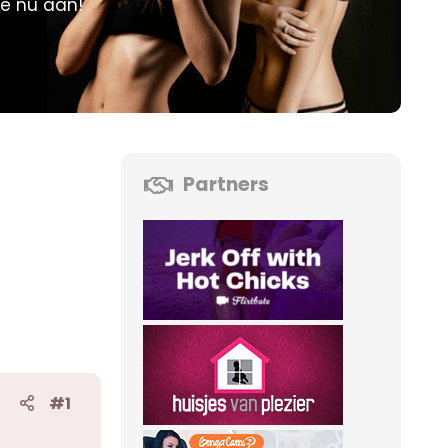
je nu aan!
Partners
#1