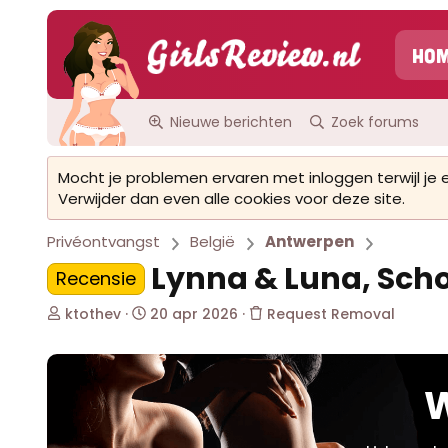
Ho
Nieuwe berichten
Zoek forums
Mocht je problemen ervaren met inloggen terwijl je
Verwijder dan even alle cookies voor deze site.
Privéontvangst
België
Antwerpen
Lynna & Luna, Sch
Recensie
O
S
ktothev
20 apr 2026
Request Removal
n
t
d
a
e
r
r
t
W
w
d
e
a
r
t