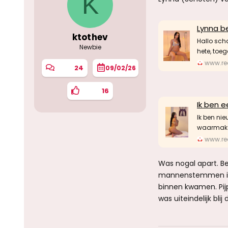
K
Lynna b
ktothev
Hallo scha
Newbie
hete, toeg
www.red
24
09/02/26
16
Ik ben 
Ik ben nie
waarmaken
www.red
Was nogal apart. B
mannenstemmen in e
binnen kwamen. Pij
was uiteindelijk bli