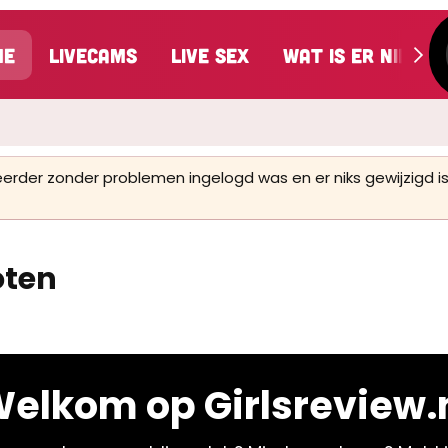
me
LiveCams
Live Sex
Wat is er nieuw
 eerder zonder problemen ingelogd was en er niks gewijzigd
oten
elkom op Girlsreview.