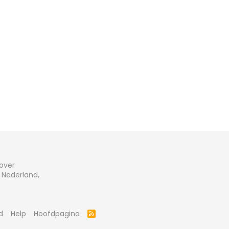
 over
 Nederland,
d
Help
Hoofdpagina
R
S