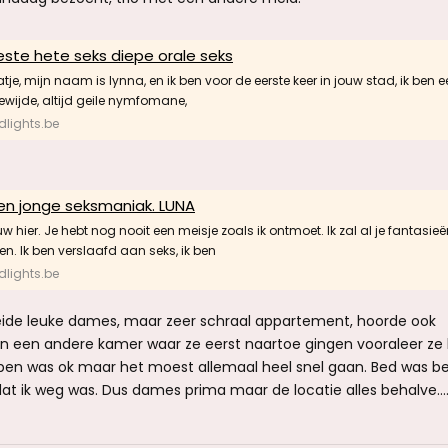
este hete seks diepe orale seks
tje, mijn naam is lynna, en ik ben voor de eerste keer in jouw stad, ik ben e
ewijde, altijd geile nymfomane,
lights.be
een jonge seksmaniak. LUNA
uw hier. Je hebt nog nooit een meisje zoals ik ontmoet. Ik zal al je fantasie
. Ik ben verslaafd aan seks, ik ben
lights.be
eide leuke dames, maar zeer schraal appartement, hoorde ook
en andere kamer waar ze eerst naartoe gingen vooraleer ze b
pen was ok maar het moest allemaal heel snel gaan. Bed was be
j dat ik weg was. Dus dames prima maar de locatie alles behalve...