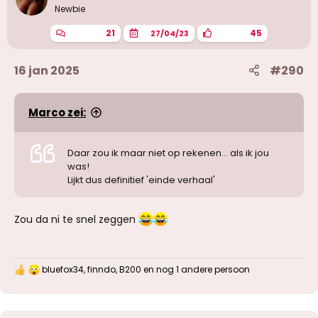
Newbie
21
45
27/04/23
16 jan 2025
#290
Marco zei:
Daar zou ik maar niet op rekenen... als ik jou
was!
Lijkt dus definitief 'einde verhaal'
Zou da ni te snel zeggen
bluefox34
,
finndo
,
B200
en nog 1 andere persoon
W
a
a
r