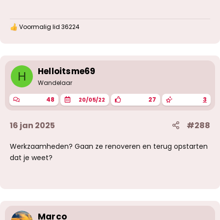
Voormalig lid 36224
W
a
a
r
d
e
Helloitsme69
H
r
Wandelaar
i
n
48
27
3
20/05/22
g
e
n
16 jan 2025
#288
:
Werkzaamheden? Gaan ze renoveren en terug opstarten
dat je weet?
Marco