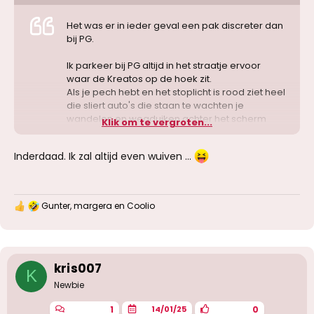
Het was er in ieder geval een pak discreter dan
bij PG.
Ik parkeer bij PG altijd in het straatje ervoor
waar de Kreatos op de hoek zit.
Als je pech hebt en het stoplicht is rood ziet heel
die sliert auto's die staan te wachten je
wandelen en wegduiken achter het scherm
Klik om te vergroten...
aan de voordeur.
En ik kan me voorstellen dat er bij die
Inderdaad. Ik zal altijd even wuiven …
wachtende chauffeurs ook wel eentje tussen zit
die weet wat er bij nummer 146 allemaal
gebeurt.
Gunter
,
margera
en
Coolio
W
a
a
r
d
e
kris007
K
r
Newbie
i
n
1
0
14/01/25
g