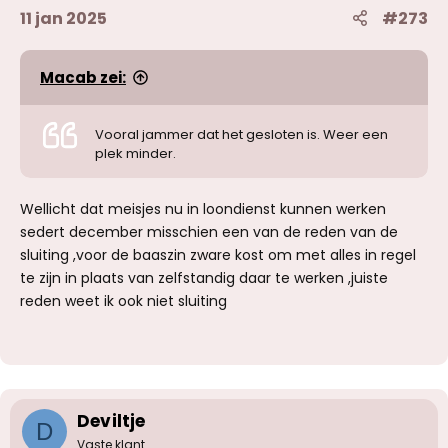
n
11 jan 2025
#273
:
Macab zei:
Vooral jammer dat het gesloten is. Weer een
plek minder.
Wellicht dat meisjes nu in loondienst kunnen werken
sedert december misschien een van de reden van de
sluiting ,voor de baaszin zware kost om met alles in regel
te zijn in plaats van zelfstandig daar te werken ,juiste
reden weet ik ook niet sluiting
Deviltje
D
Vaste klant