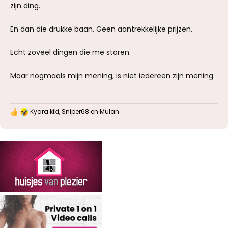
zijn ding.
En dan die drukke baan. Geen aantrekkelijke prijzen.
Echt zoveel dingen die me storen.
Maar nogmaals mijn mening, is niet iedereen zijn mening.
Kyara kiki
,
Sniper68
en
Mulan
W
a
a
r
d
e
r
i
n
g
e
n
: