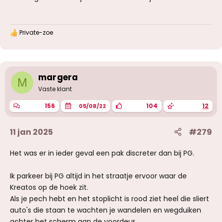
Private-zoe
W
a
a
r
d
e
margera
M
r
Vaste klant
i
n
156
104
12
05/08/22
g
e
n
11 jan 2025
#279
:
Het was er in ieder geval een pak discreter dan bij PG.
Ik parkeer bij PG altijd in het straatje ervoor waar de
Kreatos op de hoek zit.
Als je pech hebt en het stoplicht is rood ziet heel die sliert
auto's die staan te wachten je wandelen en wegduiken
achter het scherm aan de voordeur.