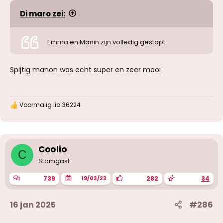
Di maro zei:
Emma en Manin zijn volledig gestopt
Spijtig manon was echt super en zeer mooi
Voormalig lid 36224
W
a
a
r
d
e
Coolio
C
r
Stamgast
i
n
739
282
34
19/03/23
g
e
n
16 jan 2025
#286
: