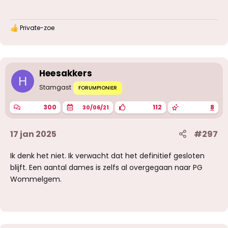
Private-zoe
W
a
a
r
d
Heesakkers
e
H
r
Stamgast
i
FORUMPIONIER
n
g
300
112
8
30/06/21
e
n
:
17 jan 2025
#297
Ik denk het niet. Ik verwacht dat het definitief gesloten
blijft. Een aantal dames is zelfs al overgegaan naar PG
Wommelgem.