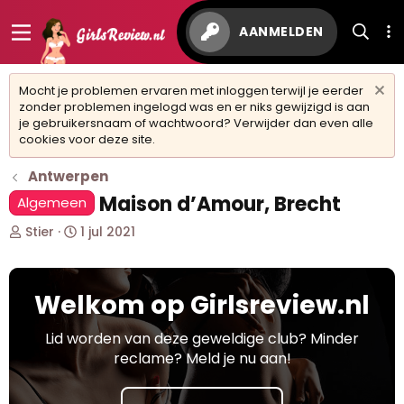
AANMELDEN
Mocht je problemen ervaren met inloggen terwijl je eerder
zonder problemen ingelogd was en er niks gewijzigd is aan
je gebruikersnaam of wachtwoord? Verwijder dan even alle
cookies voor deze site.
Antwerpen
Maison d’Amour, Brecht
Algemeen
O
S
Stier
1 jul 2021
n
t
d
a
e
r
Welkom op Girlsreview.nl
r
t
w
d
e
a
Lid worden van deze geweldige club? Minder
r
t
reclame? Meld je nu aan!
p
u
s
m
t