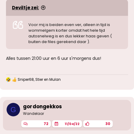
Deviltje zei:
Voor mij is beiden even ver, alleen in tijd is
wommelgem korter omdat het hele tijd
autosnelweg is en dus lekker haas geven (
buiten de files gerekend daar ).
Alles tussen 21:00 uur en 6 uur s'morgens dus!
Sniper68
,
Stier
en
Mulan
W
a
a
r
d
e
gordongekkos
G
r
Wandelaar
i
n
72
30
11/04/22
g
e