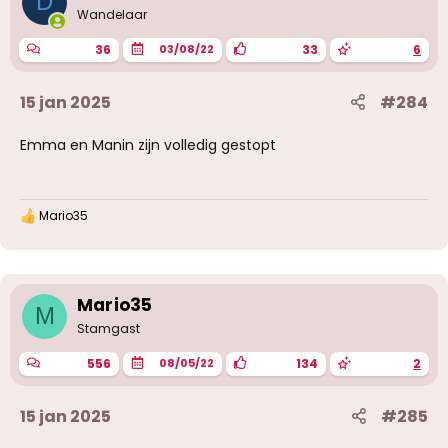
D
Wandelaar
36
33
6
03/08/22
15 jan 2025
#284
Emma en Manin zijn volledig gestopt
Mario35
W
a
a
r
d
e
Mario35
M
r
Stamgast
i
n
556
134
2
08/05/22
g
e
n
15 jan 2025
#285
: