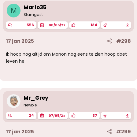
Mario35
M
Stamgast
556
134
2
08/05/22
17 jan 2025
#298
Ik hoop nog altijd om Manon nog eens te zien hoop doet
leven he
Mr_Grey
Newbie
24
37
4
07/05/24
17 jan 2025
#299