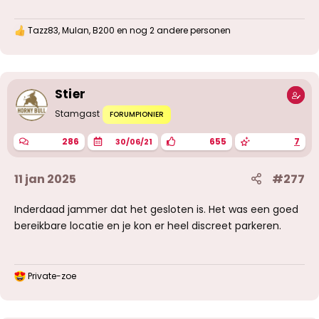
Tazz83
,
Mulan
,
B200
en nog 2 andere personen
W
a
a
r
d
Stier
e
r
Stamgast
i
FORUMPIONIER
n
g
286
655
7
30/06/21
e
n
:
11 jan 2025
#277
Inderdaad jammer dat het gesloten is. Het was een goed
bereikbare locatie en je kon er heel discreet parkeren.
Private-zoe
W
a
a
r