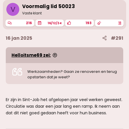
d
e
Voormalig lid 50023
V
r
Vaste klant
i
n
216
193
11
16/12/24
g
e
n
16 jan 2025
#291
:
Helloitsme69 zei:
Werkzaamheden? Gaan ze renoveren en terug
opstarten dat je weet?
Er zijn in Sint-Job het afgelopen jaar veel werken geweest.
Circulatie was daar een jaar lang een ramp. Ik neem aan
dat dit niet goed gedaan heeft voor hun business.