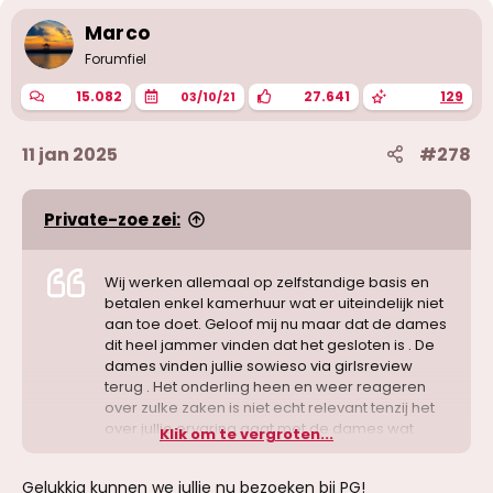
d
e
Marco
r
Forumfiel
i
n
15.082
27.641
129
03/10/21
g
e
n
11 jan 2025
#278
:
Private-zoe zei:
Wij werken allemaal op zelfstandige basis en
betalen enkel kamerhuur wat er uiteindelijk niet
aan toe doet. Geloof mij nu maar dat de dames
dit heel jammer vinden dat het gesloten is . De
dames vinden jullie sowieso via girlsreview
terug . Het onderling heen en weer reageren
over zulke zaken is niet echt relevant tenzij het
over jullie ervaring gaat met de dames wat
Klik om te vergroten...
andere mannen mss verder helpt in hun
zoektocht
Gelukkig kunnen we jullie nu bezoeken bij PG!