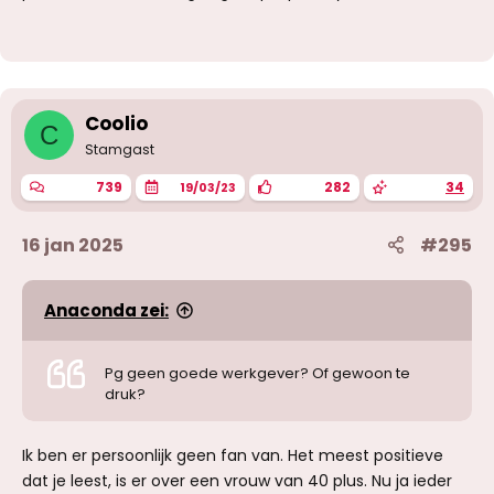
Coolio
C
Stamgast
739
282
34
19/03/23
16 jan 2025
#295
Anaconda zei:
Pg geen goede werkgever? Of gewoon te
druk?
Ik ben er persoonlijk geen fan van. Het meest positieve
dat je leest, is er over een vrouw van 40 plus. Nu ja ieder