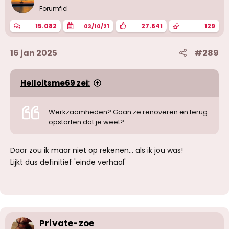
Forumfiel
15.082
27.641
129
03/10/21
16 jan 2025
#289
Helloitsme69 zei:
Werkzaamheden? Gaan ze renoveren en terug
opstarten dat je weet?
Daar zou ik maar niet op rekenen... als ik jou was!
Lijkt dus definitief 'einde verhaal'
Private-zoe