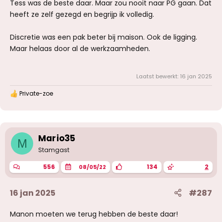
Tess was de beste daar. Maar zou nooit naar PG gaan. Dat
heeft ze zelf gezegd en begrijp ik volledig.
Discretie was een pak beter bij maison. Ook de ligging.
Maar helaas door al de werkzaamheden.
Laatst bewerkt:
16 jan 2025
Private-zoe
W
a
a
r
d
e
Mario35
M
r
Stamgast
i
n
556
134
2
08/05/22
g
e
n
16 jan 2025
#287
:
Manon moeten we terug hebben de beste daar!