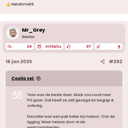
Helloitsme69
W
a
a
r
d
e
Mr_Grey
r
Newbie
i
n
24
37
4
07/05/24
g
e
n
16 jan 2025
#292
:
Coolio zei:
Tess was de beste daar. Maar zou nooit naar
PG gaan. Dat heeft ze zelf gezegd en begrijp ik
volledig.
Discretie was een pak beter bij maison. Ook de
ligging. Maar helaas door al de
werkzaamheden.