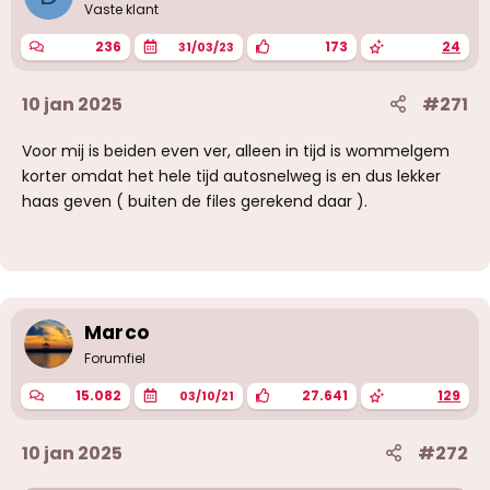
Vaste klant
236
173
24
31/03/23
10 jan 2025
#271
Voor mij is beiden even ver, alleen in tijd is wommelgem
korter omdat het hele tijd autosnelweg is en dus lekker
haas geven ( buiten de files gerekend daar ).
Marco
Forumfiel
15.082
27.641
129
03/10/21
10 jan 2025
#272