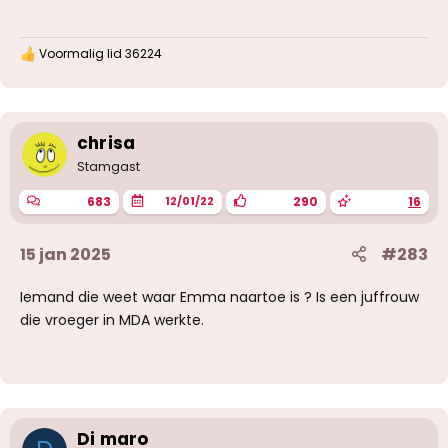
Voormalig lid 36224
W
a
a
r
d
e
chrisa
r
Stamgast
i
n
683
290
16
12/01/22
g
e
n
15 jan 2025
#283
:
Iemand die weet waar Emma naartoe is ? Is een juffrouw
die vroeger in MDA werkte.
Di maro