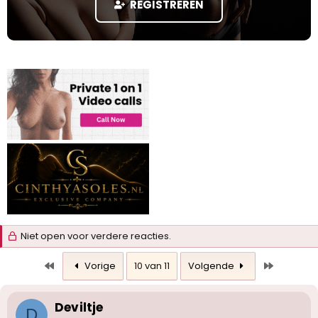
REGISTREREN
a
r
t
e
r
Niet open voor verdere reacties.
Eerste
Laatste
Vorige
10 van 11
Volgende
Deviltje
D