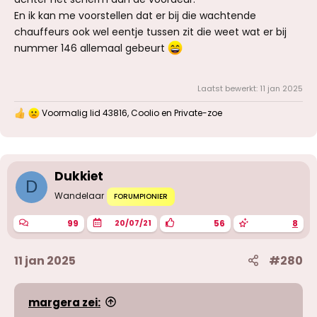
En ik kan me voorstellen dat er bij die wachtende
chauffeurs ook wel eentje tussen zit die weet wat er bij
nummer 146 allemaal gebeurt
Laatst bewerkt:
11 jan 2025
Voormalig lid 43816
,
Coolio
en
Private-zoe
W
a
a
r
d
Dukkiet
e
D
r
Wandelaar
i
FORUMPIONIER
n
g
99
56
8
20/07/21
e
n
:
11 jan 2025
#280
margera zei: