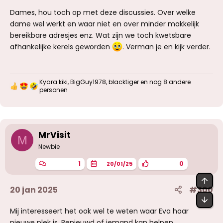
Dames, hou toch op met deze discussies. Over welke
dame wel werkt en waar niet en over minder makkelijk
bereikbare adresjes enz. Wat zijn we toch kwetsbare
afhankelijke kerels geworden
. Verman je en kijk verder.
Kyara kiki
,
BigGuy1978
,
blacktiger
en nog 8 andere
W
personen
a
a
r
d
e
MrVisit
r
M
i
Newbie
n
g
1
0
20/01/25
e
n
BOV
:
20 jan 2025
#300
OND
Mij interesseert het ook wel te weten waar Eva haar
nieuwe plek is. Benieuwd of iemand kan helpen.