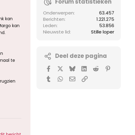
Forum statistieken
Onderwerpen
63.457
ink kan
Berichten
1.221.275
Leden
53.856
Margo kan
Nieuwste lid
Stille loper
nd.
en
Deel deze pagina
maal te
Facebook
X (Twitter)
Bluesky
LinkedIn
Reddit
Pinterest
Tumblr
WhatsApp
E-mail
koppeling
erugzien
dit bericht