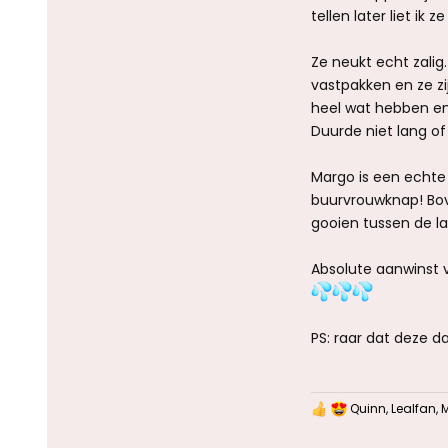
tellen later liet ik
Ze neukt echt zalig.
vastpakken en ze z
heel wat hebben en 
Duurde niet lang of
Margo is een echte 
buurvrouwknap! Bov
gooien tussen de l
Absolute aanwinst v
PS: raar dat deze 
Quinn
,
Lealfan
,
W
a
a