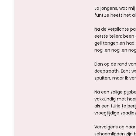
Ja jongens, wat mij
fun! Ze heeft het 
Na de verplichte p
eerste tellen: been
geil tongen en had 
nog, en nog, en no
Dan op de rand van
deeptroath. Echt w
spuiten, maar ik v
Na een zalige pijpb
vakkundig met haa
als een furie te be
vroegtijdige zaadlo
Vervolgens op haar 
schaamlippen zijn 