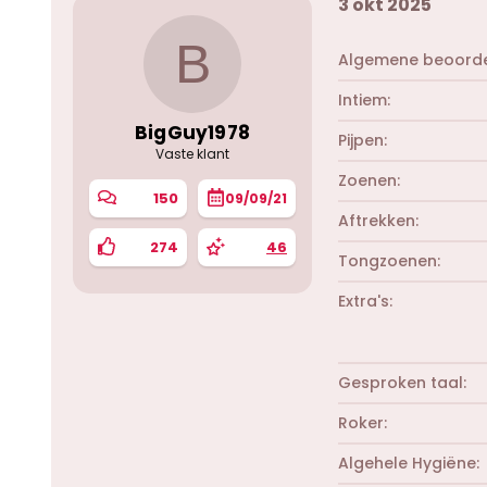
3 okt 2025
B
Algemene beoorde
Intiem
BigGuy1978
Pijpen
Vaste klant
Zoenen
150
09/09/21
Aftrekken
274
46
Tongzoenen
Extra's
Gesproken taal
Roker
Algehele Hygiëne