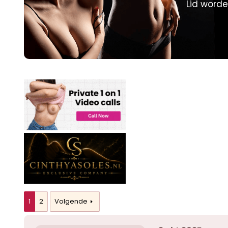
Lid worde
p
u
s
m
t
a
r
t
e
r
1
2
Volgende