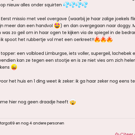
 ze op nieuw alles onder squirten
 Eerst missio met veel overgave (waarbij je haar zalige joekels fl
ijn meer dan een handvol
) en dan overgegaan naar doggy. 
was zo geil om in haar ogen te kijken via de spiegel in de bedra
 ik spoot het rubbertje vol met een oerkreet!!
topper: een volbloed Limburgse, iets voller, supergeil, lachebek 
endien kan ze tegen een stootje en is ze niet vies om zich hele
akens
oor het huis en 1 ding weet ik zeker: ik ga haar zeker nog eens t
dame hier nog geen draadje heeft
Margo69
en nog 4 andere personen
Citeer 