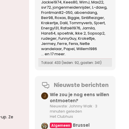
Jackie1974
Kees80
WimJ
Max22
svr72
jongenmeidenrijder
L-dawg
Frontman82-050
aboendang
Beir98
Roxas
Biggie
SintiReiziger
Krakertje
Dalil
Tommyverb
Sjoert
Energy131
Rafaël1976
Jamila
Hans64
spoetnik
Ikke 2
Sopsop2
rudeger
FunnyGuy
Krokettje
Jermey
Ferre
Fenix
Nette
wandelaar
Papel
Willem1986
... en 17 meer.
Totaal: 433 (leden: 92, gasten: 341)
Nieuwste berichten
Wie zou je nog eens willen
J
ontmoeten?
Nieuwste: Johnny Walk
3
minuten geleden
Het Clubhuis
-up. Ze
Brussel
Algemeen