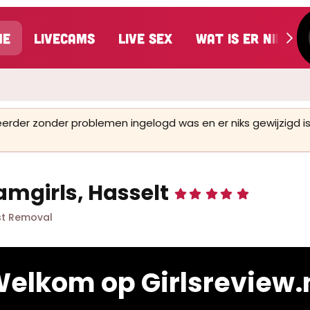
me
LiveCams
Live Sex
Wat is er nieuw
 eerder zonder problemen ingelogd was en er niks gewijzigd
amgirls, Hasselt
5
,
0
t Removal
0
s
t
e
r
elkom op Girlsreview.
(
r
e