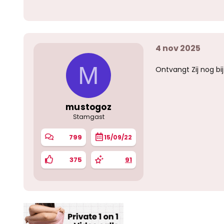
r
d
e
r
i
4 nov 2025
n
g
e
M
Ontvangt Zij nog bi
n
:
mustogoz
Stamgast
799
15/09/22
375
91