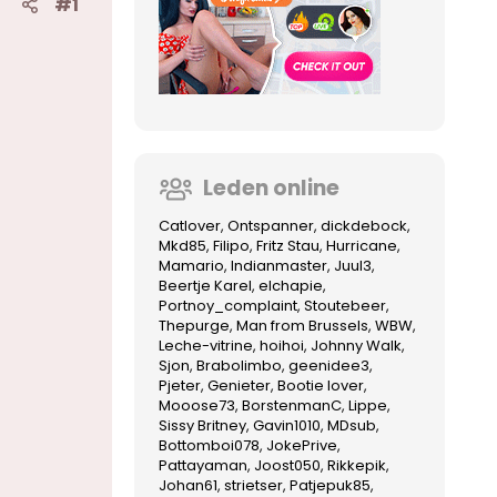
#1
Leden online
Catlover
Ontspanner
dickdebock
Mkd85
Filipo
Fritz Stau
Hurricane
Mamario
Indianmaster
Juul3
Beertje Karel
elchapie
Portnoy_complaint
Stoutebeer
Thepurge
Man from Brussels
WBW
Leche-vitrine
hoihoi
Johnny Walk
Sjon
Brabolimbo
geenidee3
Pjeter
Genieter
Bootie lover
Mooose73
BorstenmanC
Lippe
Sissy Britney
Gavin1010
MDsub
Bottomboi078
JokePrive
Pattayaman
Joost050
Rikkepik
Johan61
strietser
Patjepuk85