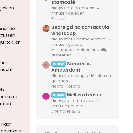
stamcafé
giek en
Nieuwste: dickdebock
4
minuten geleden
Brussel
Bedreigd na contact via
anaf de
whatsapp
rtussen
Nieuwste: Il Commendatore
7
quirten, en
minuten geleden
Misstanden, melden en veilig
afspreken
maal
Samanta.
WHEM
E
 mocht
Amsterdam
Nieuwste: elchapie
10 minuten
geleden
Noord-Holland
ch
Melissa Leuven
WHEM
begon me
T
Nieuwste: Tommyverb
10
al een
minuten geleden
Shemales & TS
. Haar
 en enkele