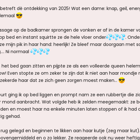
 betreft dè ontdekking van 2025! Wat een dame: knap, geil, ener
allemaal
assage op de badkamer sprongen de vonken er af in de kamer v
 op bed en instant squirtte ze de hele vloer onder
. Onde
ze mijn pik in haar hand: heerlijk! Ze bleef maar doorgaan met s
g…. Ni normaal
 het bed gaan zitten en pijpte ze als een volleerde queen hele
ow! Even stopte ze om zeker te zijn dat ik niet aan haar mondje
erzekerde haar dat ze zich geen zorgen moest maken…
eurt ging ik op bed liggen en prompt nam ze een rubbertje die zi
r mond aanbracht. Wat volgde heb ik zelden meegemaakt: ze 
rijden en moest haar na enkele minuten laten stoppen of ik had 
zig gehad.
rug gelegd en beginnen te likken aan haar kutje (zeg maar kut)
bovengemiddeld en o zo lekker. Ze reageerde ook nu weer heftig