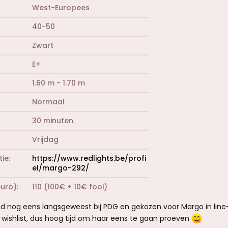
West-Europees
40-50
Zwart
E+
1.60 m - 1.70 m
Normaal
30 minuten
Vrijdag
tie
https://www.redlights.be/profi
el/margo-292/
euro)
110 (100€ + 10€ fooi)
jd nog eens langsgeweest bij PDG en gekozen voor Margo in line
jn wishlist, dus hoog tijd om haar eens te gaan proeven