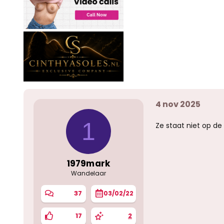
4 nov 2025
1
Ze staat niet op de 
1979mark
Wandelaar
37
03/02/22
17
2