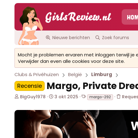
Ho
Nieuwe berichten
Zoek forums
Mocht je problemen ervaren met inloggen terwijl je
Verwijder dan even alle cookies voor deze site.
Clubs & Privéhuizen
België
Limburg
Margo, Private Dre
Recensie
O
S
T
BigGuy1978
3 okt 2025
Reques
margo-292
n
t
a
d
a
g
e
r
s
r
t
W
w
d
e
a
r
t