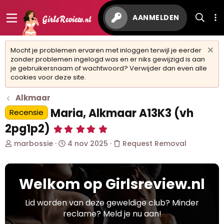
AANMELDEN
Mocht je problemen ervaren met inloggen terwijl je eerder
zonder problemen ingelogd was en er niks gewijzigd is aan
je gebruikersnaam of wachtwoord? Verwijder dan even alle
cookies voor deze site.
Alkmaar
Maria, Alkmaar A13K3 (vh
Recensie
2pg1p2)
5
,
O
S
marbossie
4 nov 2025
Request Removal
0
0
n
t
s
d
a
t
e
r
e
Welkom op Girlsreview.nl
r
t
r
w
d
(
r
e
a
Lid worden van deze geweldige club? Minder
e
r
t
reclame? Meld je nu aan!
n
p
u