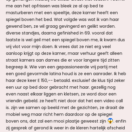
me aan het opfrissen was bleek ze al op bed te
masturberen met een speeltje, deze kamer heeft een
spiegel boven het bed. Wat volgde was wat ik van haar
gewend ben, ze wil graag gevingerd en gelikt worden.
diverse standjes, daarna gefinished in 69. vooral dat
laatste is wel geil met een spiegel boven me, ik kwam dus
vrij vlot voor mijn doen. Ik vrees dat ze niet erg veel
aanloop krijgt op deze kamer, maar verhuur geeft alleen
straat kamers aan dames die er voor langere tijd zitten
begreep ik. Wie van een gepassioneerde vrij partij met
een goed gevormde latina houd is ze een aanrader. Ik heb
haar deze keer E 150,-- betaald. exclusief de klus tijd zeker
een uur op bed door gebracht met haar. gezellig nog
even naast elkaar liggen en kletsen, ze word door een
vriendin gebeld. ze heeft niet door dat het een video call
is. zijn we samen op beeld met de gezichten, ze draait de
mobiel weg maar richt hem daardoor op de spiegel
boven ons, dat zal een mooi plaatje geweest zijn
. enfin
zij gesprek af gerond ik weer in de kleren hartelijk afscheid