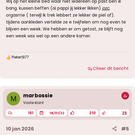
Wij op het kleine bed waar niet iedereen op past ben ik
bang. kussen beffen (ai pappi jij lekker likken)
pzc
,
orgasme ( terwijl ik trek lebbert ze lekker de piel af).
tijdens aankleden vertelde ze e twijfelen om nog even te
blijven een week. We hebben er om getost, ze blijft nog
een week wss wel op een andere kamer.
Pieter1977
W
a
Citeer dit bericht
a
r
d
e
r
i
marbossie
M
n
g
Vaste klant
e
n
151
210
25
18/01/22
:
10 jan 2026
#5