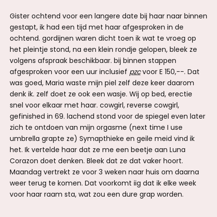
Gister ochtend voor een langere date bij haar naar binnen
gestapt, ik had een tijd met haar afgesproken in de
ochtend. gordijnen waren dicht toen ik wat te vroeg op
het pleintje stond, na een klein rondje gelopen, bleek ze
volgens afspraak beschikbaar. bij binnen stappen
afgesproken voor een uur inclusief
pzc
voor E 150,--. Dat
was goed, Maria waste mijn piel zelf deze keer daarom
denk ik. zelf doet ze ook een wasje. Wij op bed, erectie
snel voor elkaar met haar. cowgirl, reverse cowgirl,
gefinished in 69. lachend stond voor de spiegel even later
zich te ontdoen van mijn orgasme (next time I use
umbrella grapte ze) Symapthieke en geile meid vind ik
het. Ik vertelde haar dat ze me een beetje aan Luna
Corazon doet denken. Bleek dat ze dat vaker hoort.
Maandag vertrekt ze voor 3 weken naar huis om daarna
weer terug te komen. Dat voorkomt iig dat ik elke week
voor haar raam sta, wat zou een dure grap worden.