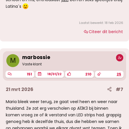
Latina´s
Laatst bewerkt:
18 feb 2026
Citeer dit bericht
marbossie
M
Vaste klant
151
210
25
18/01/22
21 mrt 2026
#7
Maria bleek weer terug, ze gaat veel heen en weer naar
thuisland. Ze zat erg verscholen op A13K3 bij binnen
komen vroeg ze of ik verstand van LED strips had. grappig
genoeg heb ik dezelfde thuis, dus die hebben we samen
op gehangen waarbij we elkaar alvast wat teasen. Toen ik