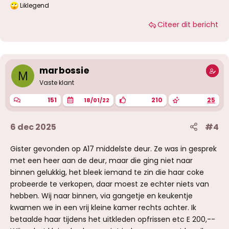
Liklegend
W
a
Citeer dit bericht
a
r
d
e
r
i
marbossie
M
n
g
Vaste klant
e
n
151
210
25
18/01/22
:
6 dec 2025
#4
Gister gevonden op A17 middelste deur. Ze was in gesprek
met een heer aan de deur, maar die ging niet naar
binnen gelukkig, het bleek iemand te zin die haar coke
probeerde te verkopen, daar moest ze echter niets van
hebben. Wij naar binnen, via gangetje en keukentje
kwamen we in een vrij kleine kamer rechts achter. Ik
betaalde haar tijdens het uitkleden opfrissen etc E 200,--