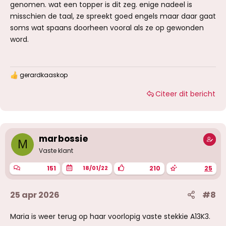
genomen. wat een topper is dit zeg. enige nadeel is
misschien de taal, ze spreekt goed engels maar daar gaat
soms wat spaans doorheen vooral als ze op gewonden
word.
gerardkaaskop
W
a
Citeer dit bericht
a
r
d
e
r
i
marbossie
M
n
g
Vaste klant
e
n
151
210
25
18/01/22
:
25 apr 2026
#8
Maria is weer terug op haar voorlopig vaste stekkie A13K3.