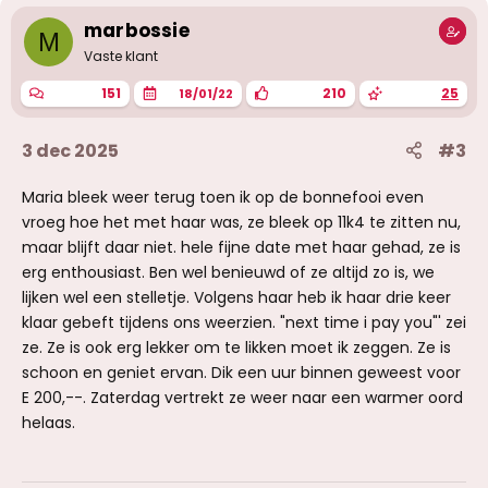
marbossie
M
Vaste klant
151
210
25
18/01/22
3 dec 2025
#3
Maria bleek weer terug toen ik op de bonnefooi even
vroeg hoe het met haar was, ze bleek op 11k4 te zitten nu,
maar blijft daar niet. hele fijne date met haar gehad, ze is
erg enthousiast. Ben wel benieuwd of ze altijd zo is, we
lijken wel een stelletje. Volgens haar heb ik haar drie keer
klaar gebeft tijdens ons weerzien. "next time i pay you"' zei
ze. Ze is ook erg lekker om te likken moet ik zeggen. Ze is
schoon en geniet ervan. Dik een uur binnen geweest voor
E 200,--. Zaterdag vertrekt ze weer naar een warmer oord
helaas.