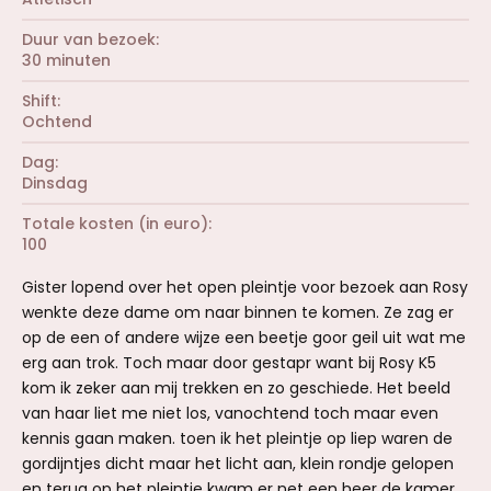
Duur van bezoek
30 minuten
Shift
Ochtend
Dag
Dinsdag
Totale kosten (in euro)
100
Gister lopend over het open pleintje voor bezoek aan Rosy
wenkte deze dame om naar binnen te komen. Ze zag er
op de een of andere wijze een beetje goor geil uit wat me
erg aan trok. Toch maar door gestapr want bij Rosy K5
kom ik zeker aan mij trekken en zo geschiede. Het beeld
van haar liet me niet los, vanochtend toch maar even
kennis gaan maken. toen ik het pleintje op liep waren de
gordijntjes dicht maar het licht aan, klein rondje gelopen
en terug op het pleintje kwam er net een heer de kamer