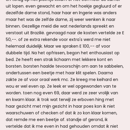
uit lopen. even gewacht en om het hoekje gegluurd of er
dezelfde dame stond, haar haar en lngerie was anders
maar het was de zelfde dame, zij weer wenken ik naar
binnen. Gezellige meid die wat nederlands spreekt en
verstaat uit Brazilië. gevraagd naar de kosten vertelde ze E
50,--. of ze extra rekende voor extra's werd me niet
helemaal duidelijk. Maar we spraken E 100,-- af voor
dubbele tijd. Na het opfrissen, begon het enthousiast op
bed. Ze heeft een strak lichaam met lekkere kont en
borsten. borsten haalde tevoorschijn om aan te sabbelen,
ondertussen een beetje met haar klit spelen. Daarna
zakte ze af voor oraal werk mc. Ze kreeg me keihard en
wou er wel even op. Ze leek er wel opgewonden van te
worden. toen nog even 69, daar werd ze zeer vrolijk van
en kwam klaar. ik trok wat terwijl ze erboven hing met
haar gezicht met mijn gezicht in haar poes kon ik niet
waarschuwen of checken of dat ik zo kon klaar komen,
dat remde me een beetje af. standje af gerond, ik
vertelde dat ik me even in had gehouden omdat ik niet