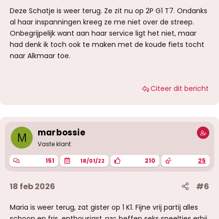
Deze Schatje is weer terug. Ze zit nu op 2P G1 T7. Ondanks
al haar inspanningen kreeg ze me niet over de streep.
Onbegrijpelijk want aan haar service ligt het niet, maar
had denk ik toch ook te maken met de koude fiets tocht
naar Alkmaar toe.
Citeer dit bericht
marbossie
M
Vaste klant
151
210
25
18/01/22
18 feb 2026
#6
Maria is weer terug, zat gister op 1 K1. Fijne vrij partij alles
schoon en fris, enthousiast
pzc
, beffen seks speeltjes erbij.