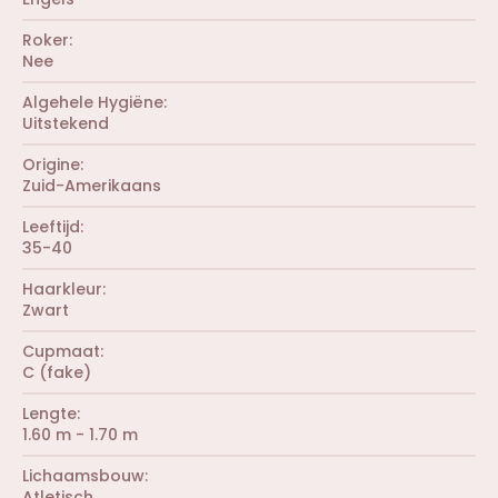
n
(
)
r
Roker
e
Nee
n
)
Algehele Hygiëne
Uitstekend
Origine
Zuid-Amerikaans
Leeftijd
35-40
Haarkleur
Zwart
Cupmaat
C (fake)
Lengte
1.60 m - 1.70 m
Lichaamsbouw
Atletisch