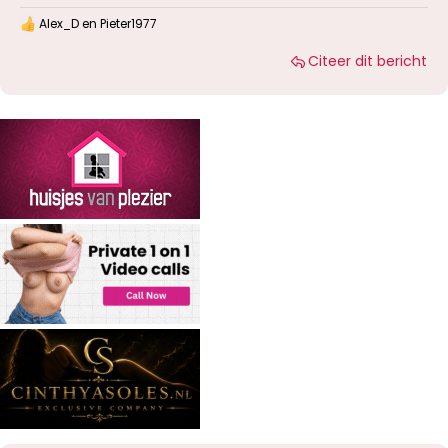
Alex_D
en
Pieter1977
W
a
Citeer dit bericht
a
r
d
e
r
i
n
g
e
n
: