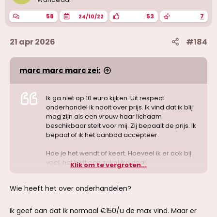
58
53
7
24/10/22
21 apr 2026
#184
marc marc marc zei:
Ik ga niet op 10 euro kijken. Uit respect
onderhandel ik nooit over prijs. Ik vind dat ik blij
mag zijn als een vrouw haar lichaam
beschikbaar stelt voor mij. Zij bepaalt de prijs. Ik
bepaal of ik het aanbod accepteer.
Hoe je het wendt of keert. Hoeveel ik er ook bij
voel, het blijft een zakelijke deal.
Klik om te vergroten...
Wie heeft het over onderhandelen?
Ik geef aan dat ik normaal €150/u de max vind. Maar er