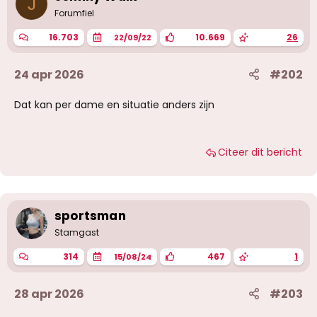
J
Forumfiel
16.703
10.669
26
22/09/22
24 apr 2026
#202
Dat kan per dame en situatie anders zijn
Citeer dit bericht
sportsman
Stamgast
314
467
1
15/08/24
28 apr 2026
#203