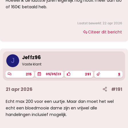
Hoewel ik de laatste jaren eigenlijk nog nooit meer dan 150
of 160€ betaald heb.
Laatst bewerkt:
22 apr 2026
Citeer dit bericht
Jeffz96
J
Vaste klant
215
291
9
05/05/23
21 apr 2026
#191
Echt max 200 voor een uurtje. Maar dan moet het wel
echt een bloedmooie dame zijn en vrijwel alle
handelingen inclusief mogelijk.