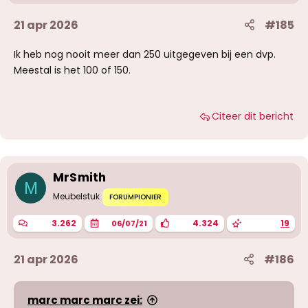
21 apr 2026
#185
Ik heb nog nooit meer dan 250 uitgegeven bij een dvp.
Meestal is het 100 of 150.
Citeer dit bericht
MrSmith
M
Meubelstuk
FORUMPIONIER
3.262
4.324
19
06/07/21
21 apr 2026
#186
marc marc marc zei: