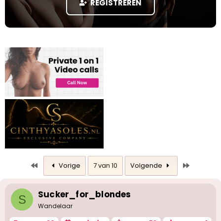
REGISTREREN
a
r
t
e
r
Eerste
Laatste
Vorige
7 van 10
Volgende
Sucker_for_blondes
S
Wandelaar