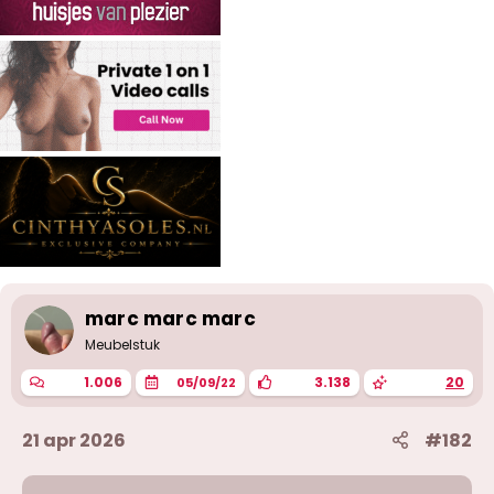
e
n
:
marc marc marc
Meubelstuk
1.006
3.138
20
05/09/22
21 apr 2026
#182