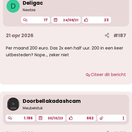
Deligac
D
Newbie
17
23
24/09/21
21 apr 2026
#187
Per maand 200 euro. Das 2x een half uur. 200 in een keer
uitbesteden? Nope.., zeker niet
Citeer dit bericht
Doorbellakadashcam
Meubelstuk
1.186
662
1
30/10/23