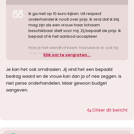
Ik ga niet op 10 euro kijken. Uit respect
onderhandel ik nooit over prijs. Ik vind dat ik blij
mag zijn als een vrouw haar lichaam
beschikbaar stelt voor mij. Zij bepaalt de prijs. Ik
bepaal of ik het aanbod accepteer.
Hoe je het wendt of keert. Hoeveel ik er ook bij
voel, het blijft een zakelijke deal.
Klik om te vergroten...
Je kan het ook omdraaien. Jij vind het een bepaald
bedrag waard en de vrouw kan dan ja of nee zeggen. Is
niet perse onderhandelen. Maar gewoon budget
aangeven.
Citeer dit bericht