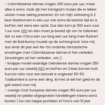
- Colombiaanse dames vragen 200 euro per uur, maar
alles is extra. Vaak zijn het Instagram trutjes die er lekker
uitzien maar weinig presteren. En tot mijn verbazing is 2
keer klaarkomen in een uur ook extra de laatste tijd en is
beffen niet eens een optie. Dus dan kom je 300 euro voor
1 uur voor
PZC
en dan moet je bereid zijn om te tolereren
dat zo een Chica een uur lang een uur lang mee fluistert
met de Bad Bunny muziek op de achtergrond. Voor mij
dus sinds dit jaar een No-Go ondanks fantastische
ervaringen met Colombiaanse dames in het verleden
(ervaringen uit het verleden....etc.).
- Knappe model waardige Oekraïense dames vragen 250
euro per uur waarbij
PZC
en beffen en 2 keer komen inzit.
Succes ratio voor een bezoek is ongeveer 50-50.
Taalbarrière is soms een ding. Al met al wel het geld en de
gok waard voor mij.
- overige Oost Europese dames vragen 150 euro per uur
waarbij ter plekke afgesproken handelingen ineens extra
kosten ( los van neppe profielen of foto's van 10 jaar