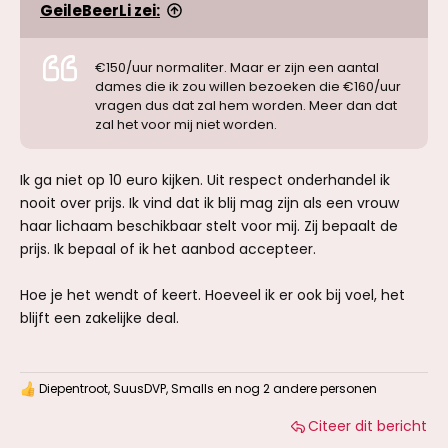
GeileBeerLi zei:
€150/uur normaliter. Maar er zijn een aantal
dames die ik zou willen bezoeken die €160/uur
vragen dus dat zal hem worden. Meer dan dat
zal het voor mij niet worden.
Ik ga niet op 10 euro kijken. Uit respect onderhandel ik
nooit over prijs. Ik vind dat ik blij mag zijn als een vrouw
haar lichaam beschikbaar stelt voor mij. Zij bepaalt de
prijs. Ik bepaal of ik het aanbod accepteer.
Hoe je het wendt of keert. Hoeveel ik er ook bij voel, het
blijft een zakelijke deal.
Diepentroot
,
SuusDVP
,
Smalls
en nog 2 andere personen
W
a
Citeer dit bericht
a
r