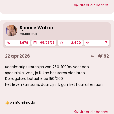
Citeer dit bericht
Sjonnie Walker
Meubelstuk
1.679
2.400
7
08/08/23
22 apr 2026
#192
Regelmatig uitstapjes van 750-1000€ voor een
specialeke. Veel, ja ik kan het soms niet laten.
De reguliere betaal ik ca 150/200.
Het leven kan soms duur zijn. Ik gun het haar af en aan.
el niño mimado!
W
a
Citeer dit bericht
a