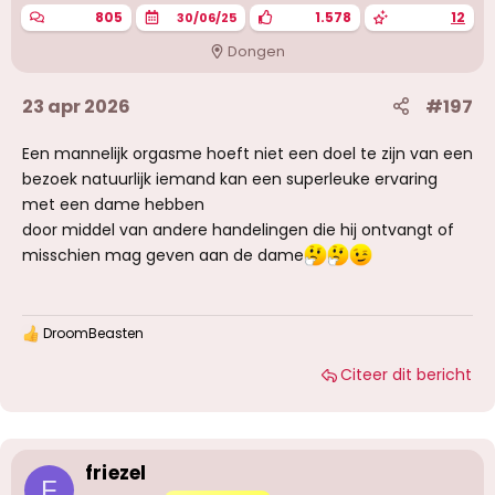
n
805
Bizar genoeg was mijn beste ervaring in de
1.578
12
30/06/25
:
laatste jaren een boeking van 30 minuten voor
Dongen
120 euro met een jonge Braziliaanse dame die
uiteindelijk pas na 2 uur en 3 sessies afliep en
mij nog een week liet nagloeien. Maar dat was
23 apr 2026
#197
een zeer uitzonderlijke gelukstreffer.
Een mannelijk orgasme hoeft niet een doel te zijn van een
bezoek natuurlijk iemand kan een superleuke ervaring
met een dame hebben
door middel van andere handelingen die hij ontvangt of
misschien mag geven aan de dame
DroomBeasten
W
a
Citeer dit bericht
a
r
d
e
r
i
friezel
n
F