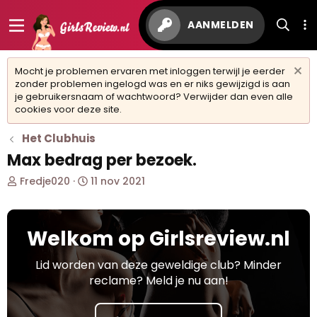
AANMELDEN
Mocht je problemen ervaren met inloggen terwijl je eerder
zonder problemen ingelogd was en er niks gewijzigd is aan
je gebruikersnaam of wachtwoord? Verwijder dan even alle
cookies voor deze site.
Het Clubhuis
Max bedrag per bezoek.
O
S
Fredje020
11 nov 2021
n
t
d
a
e
r
Welkom op Girlsreview.nl
r
t
w
d
e
a
Lid worden van deze geweldige club? Minder
r
t
reclame? Meld je nu aan!
p
u
s
m
t