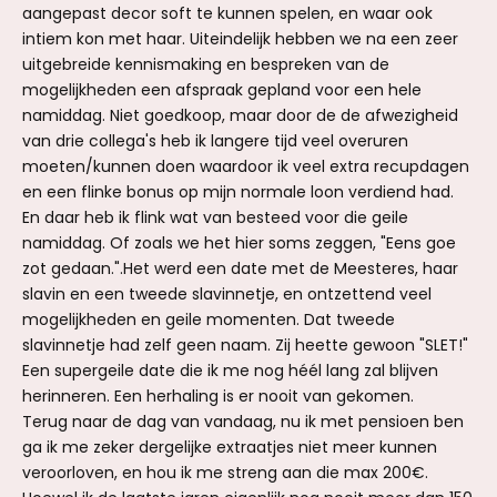
aangepast decor soft te kunnen spelen, en waar ook
intiem kon met haar. Uiteindelijk hebben we na een zeer
uitgebreide kennismaking en bespreken van de
mogelijkheden een afspraak gepland voor een hele
namiddag. Niet goedkoop, maar door de de afwezigheid
van drie collega's heb ik langere tijd veel overuren
moeten/kunnen doen waardoor ik veel extra recupdagen
en een flinke bonus op mijn normale loon verdiend had.
En daar heb ik flink wat van besteed voor die geile
namiddag. Of zoals we het hier soms zeggen, "Eens goe
zot gedaan.".Het werd een date met de Meesteres, haar
slavin en een tweede slavinnetje, en ontzettend veel
mogelijkheden en geile momenten. Dat tweede
slavinnetje had zelf geen naam. Zij heette gewoon "SLET!"
Een supergeile date die ik me nog héél lang zal blijven
herinneren. Een herhaling is er nooit van gekomen.
Terug naar de dag van vandaag, nu ik met pensioen ben
ga ik me zeker dergelijke extraatjes niet meer kunnen
veroorloven, en hou ik me streng aan die max 200€.