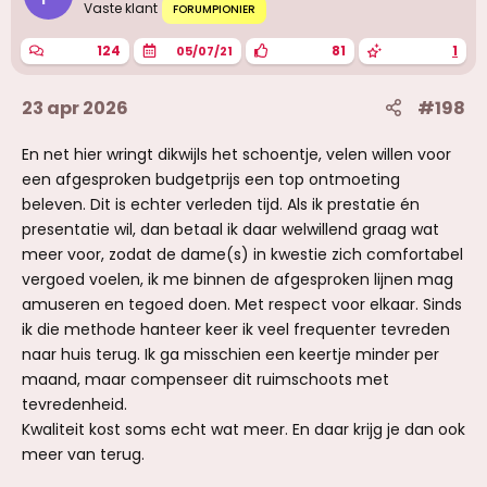
g
Vaste klant
FORUMPIONIER
e
n
124
81
1
05/07/21
:
23 apr 2026
#198
En net hier wringt dikwijls het schoentje, velen willen voor
een afgesproken budgetprijs een top ontmoeting
beleven. Dit is echter verleden tijd. Als ik prestatie én
presentatie wil, dan betaal ik daar welwillend graag wat
meer voor, zodat de dame(s) in kwestie zich comfortabel
vergoed voelen, ik me binnen de afgesproken lijnen mag
amuseren en tegoed doen. Met respect voor elkaar. Sinds
ik die methode hanteer keer ik veel frequenter tevreden
naar huis terug. Ik ga misschien een keertje minder per
maand, maar compenseer dit ruimschoots met
tevredenheid.
Kwaliteit kost soms echt wat meer. En daar krijg je dan ook
meer van terug.