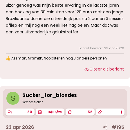
Bizar genoeg was mijn beste ervaring in de laatste jaren
een boeking van 30 minuten voor 120 euro met een jonge
Braziliaanse dame die uiteindelijk pas na 2 uur en 3 sessies
afliep en mij nog een week liet nagloeien. Maar dat was
een zeer uitzonderlijke gelukstreffer.
Laatst bewerkt:
23 apr 2026
Assman
,
MrSmith
,
Noobster
en nog 3 andere personen
W
a
Citeer dit bericht
a
r
d
e
r
i
Sucker_for_blondes
S
n
g
Wandelaar
e
n
30
52
1
16/05/25
:
23 apr 2026
#195