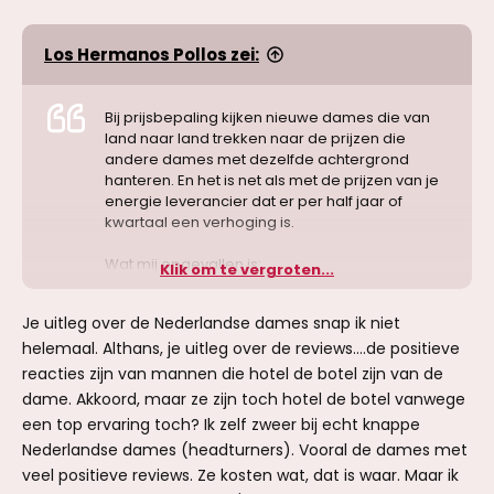
Los Hermanos Pollos zei:
Bij prijsbepaling kijken nieuwe dames die van
land naar land trekken naar de prijzen die
andere dames met dezelfde achtergrond
hanteren. En het is net als met de prijzen van je
energie leverancier dat er per half jaar of
kwartaal een verhoging is.
Wat mij opgevallen is:
Klik om te vergroten...
- Braziliaanse dames vragen voor 1 uur
ontvangst 250 euro waarbij PZC en 2 keer
Je uitleg over de Nederlandse dames snap ik niet
komen meestal inbegrepen is. De geleverde
helemaal. Althans, je uitleg over de reviews….de positieve
kwaliteit is 7 van de 10 keer top! Het uiterlijk van
de dame ten opzichte van de foto is ook meer
reacties zijn van mannen die hotel de botel zijn van de
dan vaak gelijkend. Geen handjes ervoor of
dame. Akkoord, maar ze zijn toch hotel de botel vanwege
rare restricties. 2e helft van 2025 was dit
een top ervaring toch? Ik zelf zweer bij echt knappe
trouwens 200 euro per uur.
Nederlandse dames (headturners). Vooral de dames met
Al met al, voor de geleverde kwaliteit voor mij
de moeite waard.
veel positieve reviews. Ze kosten wat, dat is waar. Maar ik