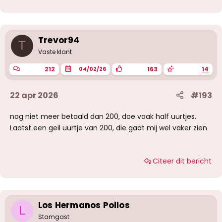
r
d
e
r
i
Trevor94
T
n
g
Vaste klant
e
n
212
163
14
04/02/26
:
22 apr 2026
#193
nog niet meer betaald dan 200, doe vaak half uurtjes.
Laatst een geil uurtje van 200, die gaat mij wel vaker zien
Citeer dit bericht
Los Hermanos Pollos
L
Stamgast