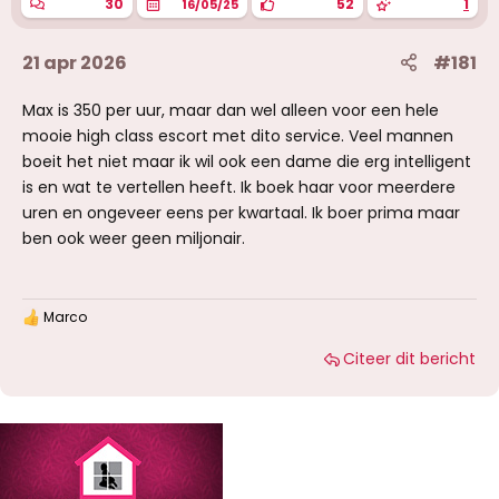
30
52
1
16/05/25
21 apr 2026
#181
Max is 350 per uur, maar dan wel alleen voor een hele
mooie high class escort met dito service. Veel mannen
boeit het niet maar ik wil ook een dame die erg intelligent
is en wat te vertellen heeft. Ik boek haar voor meerdere
uren en ongeveer eens per kwartaal. Ik boer prima maar
ben ook weer geen miljonair.
Marco
W
a
Citeer dit bericht
a
r
d
e
r
i
n
g