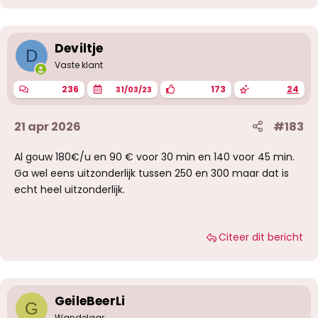
d
e
r
i
Deviltje
D
n
g
Vaste klant
e
n
236
173
24
31/03/23
:
21 apr 2026
#183
Al gouw 180€/u en 90 € voor 30 min en 140 voor 45 min.
Ga wel eens uitzonderlijk tussen 250 en 300 maar dat is
echt heel uitzonderlijk.
Citeer dit bericht
GeileBeerLi
G
Wandelaar