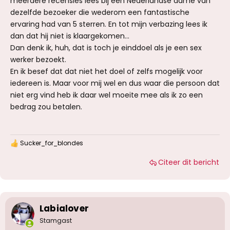
meerdere recensies lees bij een Nederlandse dame van
van de 10 keer heb je wel een gouden hit. Maar
dezelfde bezoeker die wederom een fantastische
je bent eerst veel Leergeld kwijt voordat je
ervaring had van 5 sterren. En tot mijn verbazing lees ik
succes hebt dus voor mij een No-Go tenzij de
dame lovende recensies hier heeft.
dan dat hij niet is klaargekomen...
- Nederlandse dames hebben een gouden kut.
Dan denk ik, huh, dat is toch je einddoel als je een sex
350 euro per uur. Ook dan kun je niet uitgaan
werker bezoekt.
van een prettige bijeenkomst want de positieve
En ik besef dat dat niet het doel of zelfs mogelijk voor
recensies zijn vaak van mannen die helemaal
hoteldebotel zijn van betreffende dame. En
iedereen is. Maar voor mij wel en dus waar die persoon dat
uiteindelijk heb ik achteraf het gevoel van kut is
niet erg vind heb ik daar wel moeite mee als ik zo een
kut, maar ben wel minimaal 100/150 euro lichter,
bedrag zou betalen.
dus ook een No-Go.
Conclusie.
Ik wil naar een dame die ik mooi vind voor 1 uur
Sucker_for_blondes
W
met 2 keer komen, PZC en beffen.
a
Een jaar geleden kostte dat mij 200 euro en nu
Citeer dit bericht
a
250 euro.
r
d
Voordat ik dit max bedrag uitgeef moeten heel
e
veel signalen op groen staan (goede
r
recensies, de vibe van de chat, de vibe bij
i
Labialover
aankomst).
n
En dan nog is het aantal keren succes zo een
g
Stamgast
75%.
e