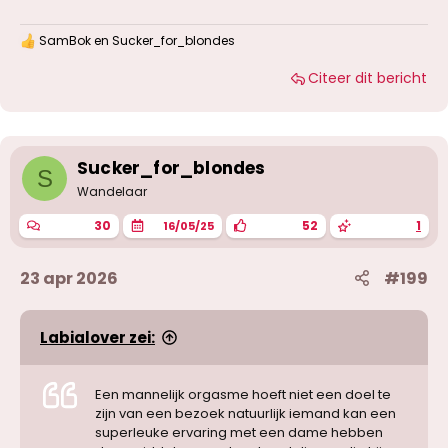
SamBok
en
Sucker_for_blondes
W
a
Citeer dit bericht
a
r
d
e
r
i
Sucker_for_blondes
S
n
g
Wandelaar
e
n
30
52
1
16/05/25
:
23 apr 2026
#199
Labialover zei:
Een mannelijk orgasme hoeft niet een doel te
zijn van een bezoek natuurlijk iemand kan een
superleuke ervaring met een dame hebben