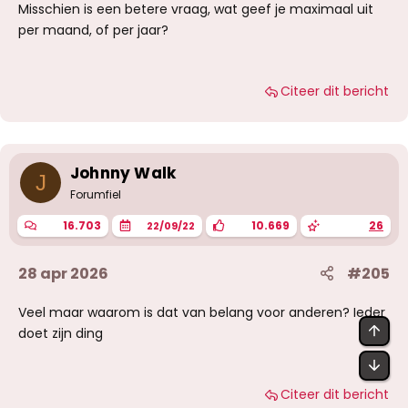
Misschien is een betere vraag, wat geef je maximaal uit
per maand, of per jaar?
Citeer dit bericht
Johnny Walk
J
Forumfiel
16.703
10.669
26
22/09/22
28 apr 2026
#205
Veel maar waarom is dat van belang voor anderen? Ieder
BOV
doet zijn ding
OND
Citeer dit bericht