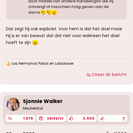
door middel van andere handelingen die hij
ontvangt of misschien mag geven aan de
dame
Dat zegt hij ook expliciet. Voor hem is dat het doel maar
hij is er van bewust dat dat niet voor iedereen het doel
hoeft te zijn
.
Los Hermanos Pollos
en
Labialover
W
a
Citeer dit bericht
a
r
d
e
r
i
Sjonnie Walker
n
g
Meubelstuk
e
n
1.679
2.400
7
08/08/23
: