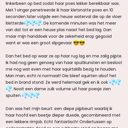
linkerbeen op bed zodat haar poes lekker bereikbaar was.
Met 1 vinger penetreerde ik haar kletsnatte poes en 10
seconden later volgde een heuse waterval die op de vloer
kletterde
. De komende minuten was het meer
van dat tot er een heuse plas naast het bed lag. Dan
maar mijn handdoek voor de zekerheid erop gegooid
want er was een groot slipgevaar
Dan het bed op waar ze op haar rug lag en me zalig pijpte.
Ik had nog geen genoeg van haar spuitkunsten en besloot
me nog wat even met haar squirtskills bezig te houden.
Man man, echt ni normaal!! Die bleef squirten alsof het
bed in brand stond. Ze werd helemaal gek en ik ook
. Nooit een dame zulk volume uit haar poesje zien
spuiten
Dan was het mijn beurt: een diepe pijpbeurt waarbij ik
haar hoofd een beetje dieper duwde, gecombineerd met
een lekkere rimjob. Echt fantastisch! Ondertussen op