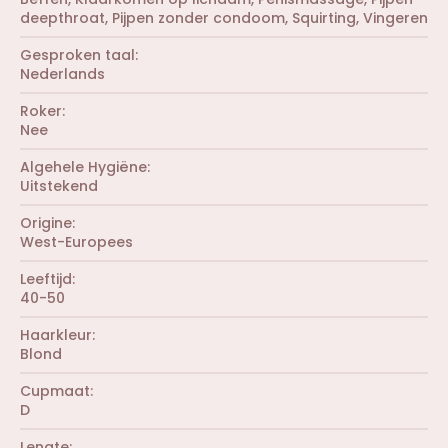
n
s
(
deepthroat
Pijpen zonder condoom
Squirting
Vingeren
)
t
r
e
e
r
Gesproken taal
n
(
Nederlands
)
r
e
Roker
n
Nee
)
Algehele Hygiëne
Uitstekend
Origine
West-Europees
Leeftijd
40-50
Haarkleur
Blond
Cupmaat
D
Lengte