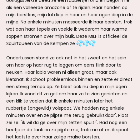
oorlogssterkte deed ze een rubbertje rond en begon me
als een volleerde amazone af te rijden. Haar handen op
mijn borstkas, mijn lul diep in haar en haar ogen diep in de
mijne. Na enkele minuten masseerde ik haar borsten, trok
wat aan haar tepels en voelde ik wederom haar warme
sappen stromen over mijn buik. Deze MILF is officieel de
Squirtqueen van de Kempen ze
Ondertussen stond ze ook nat in het zweet en het sein
om haar op haar rug te leggen om eens flink door te
neuken. Haar labia waren ni alleen groot, maar ook
kletsnat. Ik schoof probleemloos binnen en zette er direct
een stevig tempo op. Ze bleef ook nu diep in mijn ogen
kijken. Ik vond dit zo geil om haar zo te zien genieten en
een klik te voelen dat ik enkele minuten later het
rubbertje (ongewild) volspoot. We hadden nog enkele
minuten over en ze pijpte me terug 'gebruiksklaar'. Plots
zei ze: "ik wil da ge over mijn tetten spuit!". Had nog een
beetje in de tank en ze pijpte me, trok me af en ik spoot
het laatste over haar zalige malse borsten.