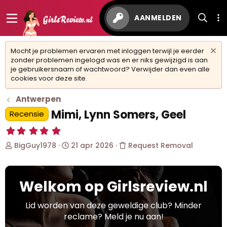
AANMELDEN
Mocht je problemen ervaren met inloggen terwijl je eerder
zonder problemen ingelogd was en er niks gewijzigd is aan
je gebruikersnaam of wachtwoord? Verwijder dan even alle
cookies voor deze site.
Antwerpen
Mimi, Lynn Somers, Geel
Recensie
5
,
O
S
BigGuy1978
21 apr 2026
Request Removal
0
0
n
t
s
d
a
t
e
r
e
Welkom op Girlsreview.nl
r
t
r
w
d
(
r
e
a
Lid worden van deze geweldige club? Minder
e
r
t
reclame? Meld je nu aan!
n
p
u