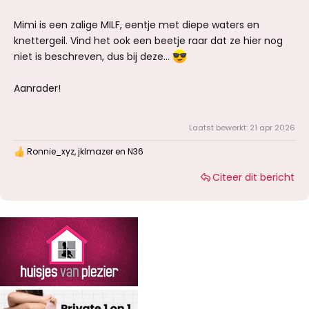
Mimi is een zalige MILF, eentje met diepe waters en
knettergeil. Vind het ook een beetje raar dat ze hier nog
niet is beschreven, dus bij deze…
Aanrader!
Laatst bewerkt:
21 apr 2026
Ronnie_xyz
,
jklmazer
en
N36
W
a
Citeer dit bericht
a
r
d
e
r
i
n
g
e
n
: