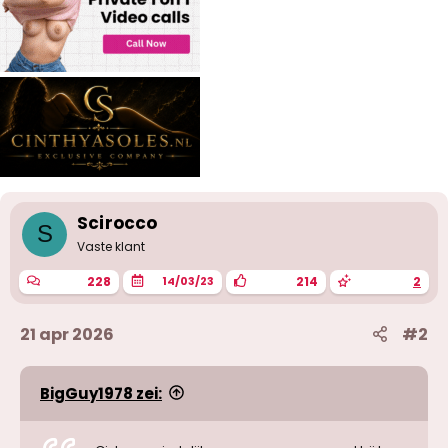
Scirocco
S
Vaste klant
228
214
2
14/03/23
21 apr 2026
#2
BigGuy1978 zei: