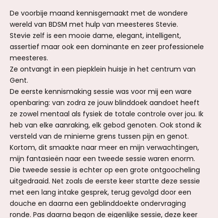
De voorbije maand kennisgemaakt met de wondere
wereld van BDSM met hulp van meesteres Stevie.
Stevie zelf is een mooie dame, elegant, intelligent,
assertief maar ook een dominante en zeer professionele
meesteres.
Ze ontvangt in een piepklein huisje in het centrum van
Gent.
De eerste kennismaking sessie was voor mij een ware
openbaring: van zodra ze jouw blinddoek aandoet heeft
ze zowel mentaal als fysiek de totale controle over jou. Ik
heb van elke aanraking, elk gebod genoten. Ook stond ik
versteld van de minieme grens tussen pijn en genot.
Kortom, dit smaakte naar meer en mijn verwachtingen,
mijn fantasieën naar een tweede sessie waren enorm.
Die tweede sessie is echter op een grote ontgoocheling
uitgedraaid. Net zoals de eerste keer startte deze sessie
met een lang intake gesprek, terug gevolgd door een
douche en daarna een geblinddoekte ondervraging
ronde. Pas daarna begon de eigenlijke sessie, deze keer