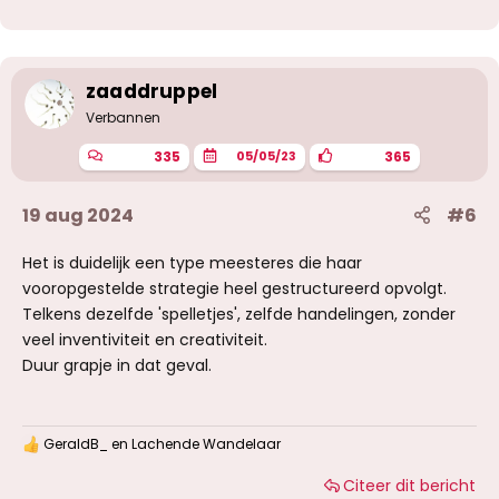
r
d
e
r
i
zaaddruppel
n
g
Verbannen
e
n
335
365
05/05/23
:
19 aug 2024
#6
Het is duidelijk een type meesteres die haar
vooropgestelde strategie heel gestructureerd opvolgt.
Telkens dezelfde 'spelletjes', zelfde handelingen, zonder
veel inventiviteit en creativiteit.
Duur grapje in dat geval.
GeraldB_
en
Lachende Wandelaar
W
a
Citeer dit bericht
a