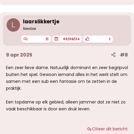
d
e
r
i
laarslikkertje
L
n
g
Newbie
e
n
11
1
03/06/24
:
9 apr 2025
#8
Een zeer lieve dame. Natuurlijk dominant en zeer begripvol
buiten het spel. Gewoon iemand alles in het werk stelt om
samen met een sub een fantasie om te zetten in de
praktijk.
Een topdame op elk gebied, alleen jammer dat ze niet zo
vaak beschikbaar is door een druk leven.
Citeer dit bericht