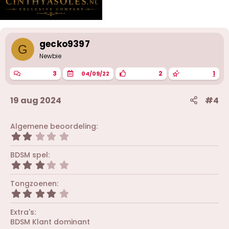
gecko9397
G
Newbie
3
2
1
04/09/22
19 aug 2024
#4
Algemene beoordeling
2
,
0
BDSM spel
0
3
s
,
t
0
Tongzoenen
e
0
r
4
s
(
,
t
r
0
Extra's
e
e
0
r
BDSM Klant dominant
n
s