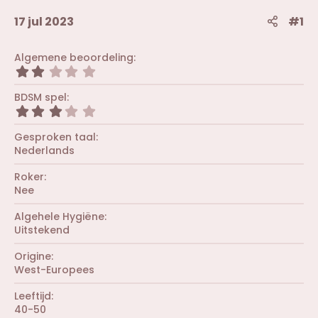
17 jul 2023
#1
Algemene beoordeling
2
,
0
BDSM spel
0
3
s
,
t
0
Gesproken taal
e
0
r
Nederlands
s
(
t
r
Roker
e
e
r
Nee
n
(
)
r
Algehele Hygiëne
e
Uitstekend
n
)
Origine
West-Europees
Leeftijd
40-50