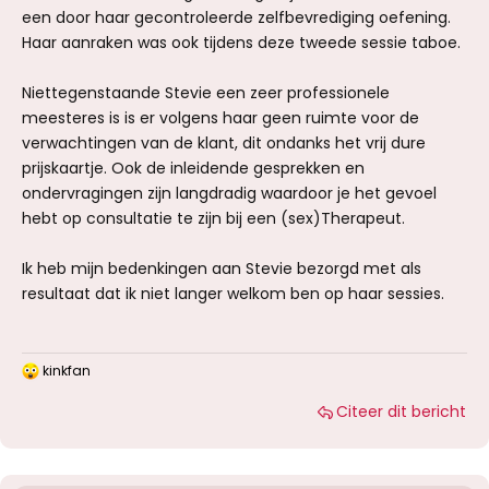
een door haar gecontroleerde zelfbevrediging oefening.
Haar aanraken was ook tijdens deze tweede sessie taboe.
Niettegenstaande Stevie een zeer professionele
meesteres is is er volgens haar geen ruimte voor de
verwachtingen van de klant, dit ondanks het vrij dure
prijskaartje. Ook de inleidende gesprekken en
ondervragingen zijn langdradig waardoor je het gevoel
hebt op consultatie te zijn bij een (sex)Therapeut.
Ik heb mijn bedenkingen aan Stevie bezorgd met als
resultaat dat ik niet langer welkom ben op haar sessies.
kinkfan
W
a
Citeer dit bericht
a
r
d
e
r