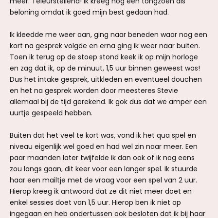
meer. Teleurstellend! Ik kreeg nog een tongzoen als
beloning omdat ik goed mijn best gedaan had.
Ik kleedde me weer aan, ging naar beneden waar nog een
kort na gesprek volgde en erna ging ik weer naar buiten.
Toen ik terug op de stoep stond keek ik op mijn horloge
en zag dat ik, op de minuut, 1,5 uur binnen geweest was!
Dus het intake gesprek, uitkleden en eventueel douchen
en het na gesprek worden door meesteres Stevie
allemaal bij de tijd gerekend. Ik gok dus dat we amper een
uurtje gespeeld hebben.
Buiten dat het veel te kort was, vond ik het qua spel en
niveau eigenlijk wel goed en had wel zin naar meer. Een
paar maanden later twijfelde ik dan ook of ik nog eens
zou langs gaan, dit keer voor een langer spel. Ik stuurde
haar een mailtje met de vraag voor een spel van 2 uur.
Hierop kreeg ik antwoord dat ze dit niet meer doet en
enkel sessies doet van 1,5 uur. Hierop ben ik niet op
ingegaan en heb ondertussen ook besloten dat ik bij haar