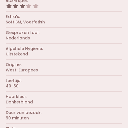
BDSM spel
0
3
s
,
t
0
Extra's
e
0
r
Soft SM
Voetfetish
s
(
t
r
Gesproken taal
e
e
r
Nederlands
n
(
)
r
Algehele Hygiëne
e
Uitstekend
n
)
Origine
West-Europees
Leeftijd
40-50
Haarkleur
Donkerblond
Duur van bezoek
90 minuten