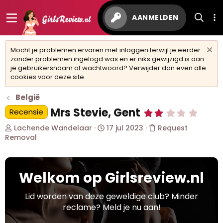
AANMELDEN
Mocht je problemen ervaren met inloggen terwijl je eerder
zonder problemen ingelogd was en er niks gewijzigd is aan
je gebruikersnaam of wachtwoord? Verwijder dan even alle
cookies voor deze site.
België
Mrs Stevie, Gent
Recensie
2
,
O
S
0
Lachende Wandelaar
17 jul 2023
Request
0
n
t
Removal
s
d
a
t
e
r
e
r
t
r
Welkom op Girlsreview.nl
w
d
(
r
e
a
e
r
t
Lid worden van deze geweldige club? Minder
n
p
u
reclame? Meld je nu aan!
)
s
m
t