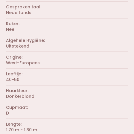
(
)
t
r
Gesproken taal
e
e
r
Nederlands
n
(
)
r
Roker
e
Nee
n
)
Algehele Hygiëne
Uitstekend
Origine
West-Europees
Leeftijd
40-50
Haarkleur
Donkerblond
Cupmaat
D
Lengte
1.70 m - 1.80 m