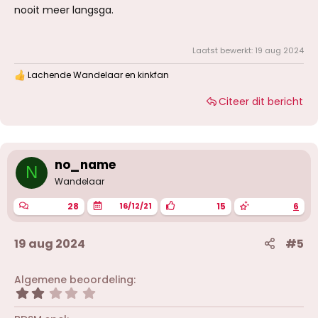
nooit meer langsga.
Laatst bewerkt:
19 aug 2024
Lachende Wandelaar
en
kinkfan
W
a
Citeer dit bericht
a
r
d
e
r
i
no_name
N
n
g
Wandelaar
e
n
28
15
6
16/12/21
:
19 aug 2024
#5
Algemene beoordeling
2
,
0