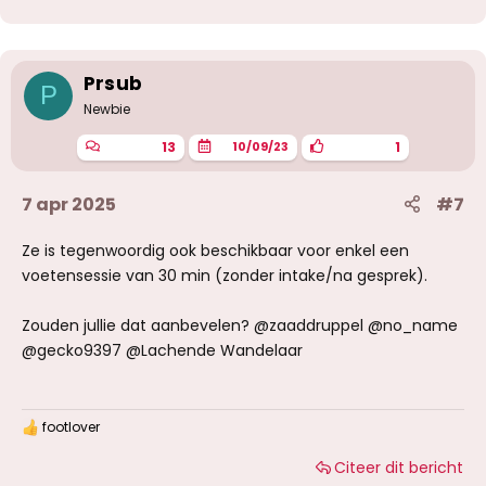
r
d
e
r
i
Prsub
P
n
g
Newbie
e
n
13
1
10/09/23
:
7 apr 2025
#7
Ze is tegenwoordig ook beschikbaar voor enkel een
voetensessie van 30 min (zonder intake/na gesprek).
Zouden jullie dat aanbevelen? @zaaddruppel @no_name
@gecko9397 @Lachende Wandelaar
footlover
W
a
Citeer dit bericht
a
r