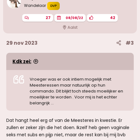
g
Wandelaar
DVP
e
n
27
42
08/08/22
:
Aalst
29 nov 2023
#3
Kdk zei:
Vroeger was er ook intiem mogelijk met
Meesteressen maar natuurlijk op hun
commando. Dit blijkt toch steeds moeilijker en
moeilijker te worden . Voor mij is het echter
belangrijk ...
Dat hangt heel erg af van de Meesteres in kwestie. Er
zullen er zeker zijn die het doen. Ikzelf heb geen vaginale
seks met subs en pijp niet, maar de rest kan bij mij bvb