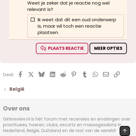
Weet je zeker dat je reactie nog wel
relevant is?
Verdana
Ik weet dat dit een oud onderwerp
is, maar wil toch een reactie
plaatsen.
PLAATS REACTIE
MEER OPTIES
Facebook
X (Twitter)
Bluesky
LinkedIn
Reddit
Pinterest
Tumblr
WhatsApp
E-mail
koppel
Deel:
België
Over ons
Girlsreview.nl is hét forum met recensies en ervaringen over
prostituees, hoeren, clubs, escorts en massagesalons in
Nederland, België, Duitsland en de rest van de wereld!
BOV