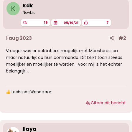
i
Kdk
K
n
g
Newbie
e
n
19
7
05/10/21
:
1 aug 2023
#2
Vroeger was er ook intiem mogelijk met Meesteressen
maar natuurlijk op hun commando. Dit blijkt toch steeds
moeilijker en moeilijker te worden . Voor mij is het echter
belangrijk ...
Lachende Wandelaar
W
a
Citeer dit bericht
a
r
d
e
r
i
Ilaya
n