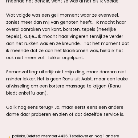
meende het denk ik, want ze was al nat als ik voelde.
Wat volgde was een geil moment waar ze evenveel,
zoniet meer dan mij van genoten heeft... Ik mocht haar
overal aanraken van kont, borsten, tepels (heerlijke
tepels), kutje... Ik mocht haar vingeren terwijl ze verder
aan het rukken was en ze kreunde... Tot het moment dat
ik meende dat ze aan het klaarkomen was, hield ik het
ook niet meer vol... Lekker orgelpunt.
Samenvatting: uiterlijk niet mijn ding, maar daarom niet
minder lekker. Het is geen Ranu uit Aalst, maar een leuke
afwisseling om een kortere massage te krijgen (Ranu
biedt enkel 1u aan).
Ga ik nog eens terug? Ja, maar eerst eens een andere
dame daar proberen en zien of dat dezelfde service is.
polieke
,
Deleted member 4436
,
Tepellover
en nog 1 andere