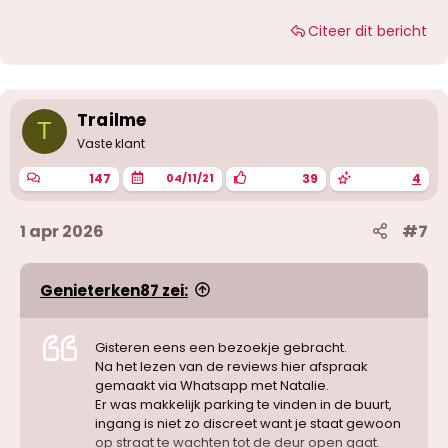
teasend met een handje over men ballen.
Daarna vroeg ze o f ik op men rug ging liggen.
Citeer dit bericht
Ze maakte hem snel wakker met haar handjes,
en begon te glijden met haar kut over men pik.
Dan 69 haar lekker kutje gevingerd en gelikt, en
ze pijpte zonder condoom.
Neuken was extra, €100. Ik was zo geil dat ik het
Trailme
T
toch betaalde. Al is het wel veel met de
Vaste klant
massage erbij.
Haar kut is zeer nat, heel strak en na meerdere
147
39
4
04/11/21
standjes lekker condoompje volgespoten en
naar huis.
1 apr 2026
#7
Genieterken87 zei:
Gisteren eens een bezoekje gebracht.
Na het lezen van de reviews hier afspraak
gemaakt via Whatsapp met Natalie.
Er was makkelijk parking te vinden in de buurt,
ingang is niet zo discreet want je staat gewoon
op straat te wachten tot de deur open gaat.