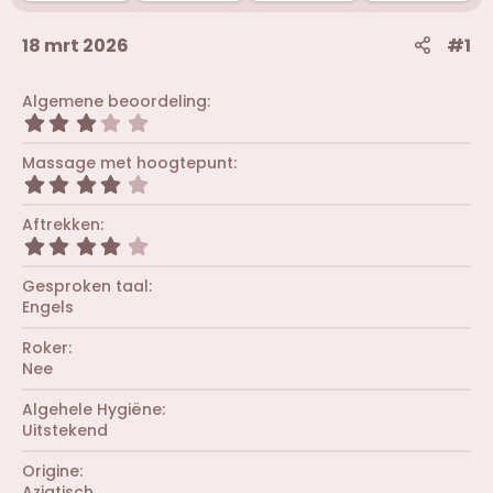
18 mrt 2026
#1
Algemene beoordeling
3
,
0
Massage met hoogtepunt
0
4
s
,
t
0
Aftrekken
e
0
r
4
s
(
,
t
r
0
Gesproken taal
e
e
0
r
Engels
n
s
(
)
t
r
Roker
e
e
r
Nee
n
(
)
r
Algehele Hygiëne
e
Uitstekend
n
)
Origine
Aziatisch