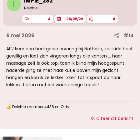
IMPIE_282
I
n
g
Newbie
e
n
4
4
06/05/26
:
6 mei 2026
#14
Al 2 keer een heel goeie ervaring bij Nathalie, ze is idd heel
gewillig en laat zich vingeren langs alle kanten ... haar
massage zelf is ook top, toen ik bijna mijn hoogtepunt
naderde ging ze met haar kutje boven mijn gezicht
hangen en kon ik ze lekker likken tot ik spoot op haar
lekkere tieten met idd waanzinnige tepels!
Deleted member 4436
en
Oldy
W
a
Citeer dit bericht
a
r
d
e
r