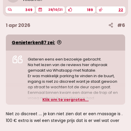
349
189
22
29/10/21
1 apr 2026
#6
Genieterken87 zei:
Gisteren eens een bezoekje gebracht.
Na het lezen van de reviews hier afspraak
gemaakt via Whatsapp met Natalie.
Er was makkelijk parking te vinden in de buurt,
ingang is niet zo discreet want je staat gewoon
op straat te wachten tot de deur open gaat.
Eenmaal binnen kwam een dame de trap af en
vroeg met wie ik een afspraak had.
Klik om te vergroten...
Natalie ging mee naar boven, eerst douche
Niet zo discreet .... je kan niet zien dat er een massage is .
genomen (propere nieuwe badkamer).
100 € extra is wel een stevige prijs dat is er wel wat over
Dan dan de kamer binnen, en deurtje op slot.
Massage van de rug en benen, af en toe