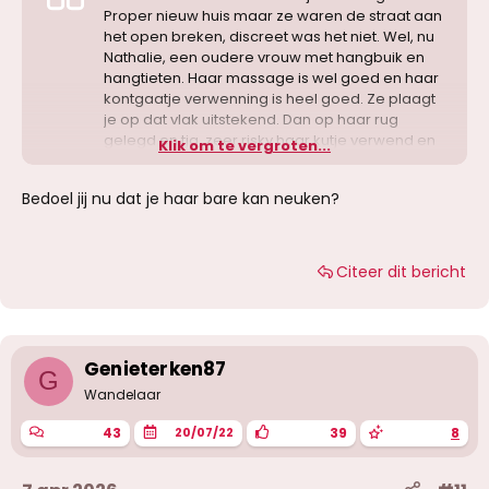
Proper nieuw huis maar ze waren de straat aan
het open breken, discreet was het niet. Wel, nu
Nathalie, een oudere vrouw met hangbuik en
hangtieten. Haar massage is wel goed en haar
kontgaatje verwenning is heel goed. Ze plaagt
je op dat vlak uitstekend. Dan op haar rug
gelegd en tja, zeer risky haar kutje verwend en
Klik om te vergroten...
gevuld. Herhaling? Als ik nog eens nood heb
aan risky seks. Voor haar uiterlijk zeker niet.
Bedoel jij nu dat je haar bare kan neuken?
Citeer dit bericht
Genieterken87
G
Wandelaar
43
39
8
20/07/22