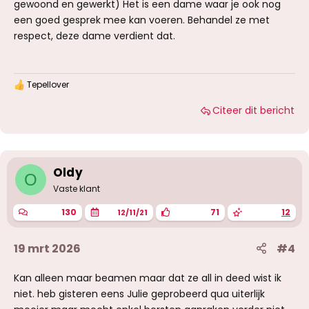
gewoond en gewerkt) Het is een dame waar je ook nog
een goed gesprek mee kan voeren. Behandel ze met
respect, deze dame verdient dat.
Tepellover
W
a
Citeer dit bericht
a
r
d
e
r
i
Oldy
O
n
g
Vaste klant
e
n
130
71
12
12/11/21
:
19 mrt 2026
#4
Kan alleen maar beamen maar dat ze all in deed wist ik
niet. heb gisteren eens Julie geprobeerd qua uiterlijk