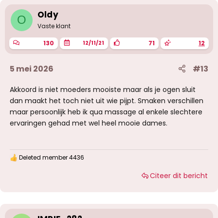
Oldy
O
Vaste klant
130
71
12
12/11/21
5 mei 2026
#13
Akkoord is niet moeders mooiste maar als je ogen sluit
dan maakt het toch niet uit wie pijpt. Smaken verschillen
maar persoonlijk heb ik qua massage al enkele slechtere
ervaringen gehad met wel heel mooie dames.
Deleted member 4436
W
a
Citeer dit bericht
a
r
d
e
r
i