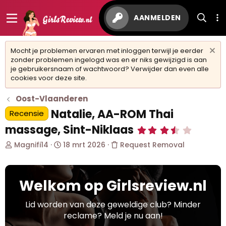
AANMELDEN
Mocht je problemen ervaren met inloggen terwijl je eerder
zonder problemen ingelogd was en er niks gewijzigd is aan
je gebruikersnaam of wachtwoord? Verwijder dan even alle
cookies voor deze site.
Oost-Vlaanderen
Natalie, AA-ROM Thai
Recensie
massage, Sint-Niklaas
3
,
O
S
Magnifi14
18 mrt 2026
Request Removal
6
7
n
t
s
d
a
t
e
r
e
Welkom op Girlsreview.nl
r
t
r
w
d
(
r
e
a
Lid worden van deze geweldige club? Minder
e
r
t
reclame? Meld je nu aan!
n
p
u