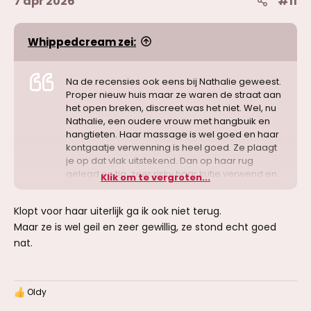
7 apr 2026
#11
Whippedcream zei:
Na de recensies ook eens bij Nathalie geweest.
Proper nieuw huis maar ze waren de straat aan
het open breken, discreet was het niet. Wel, nu
Nathalie, een oudere vrouw met hangbuik en
hangtieten. Haar massage is wel goed en haar
kontgaatje verwenning is heel goed. Ze plaagt
je op dat vlak uitstekend. Dan op haar rug
gelegd en tja, zeer risky haar kutje verwend en
Klik om te vergroten...
gevuld. Herhaling? Als ik nog eens nood heb
aan risky seks. Voor haar uiterlijk zeker niet.
Klopt voor haar uiterlijk ga ik ook niet terug.
Maar ze is wel geil en zeer gewillig, ze stond echt goed
nat.
Oldy
W
a