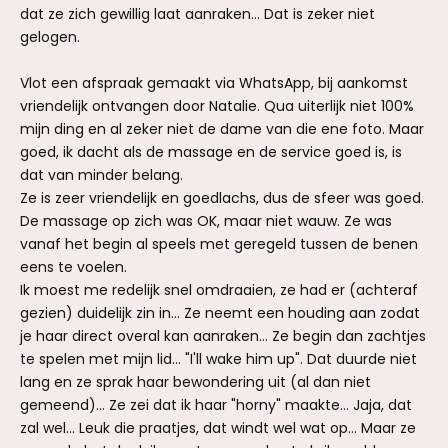
dat ze zich gewillig laat aanraken... Dat is zeker niet
gelogen.
Vlot een afspraak gemaakt via WhatsApp, bij aankomst
vriendelijk ontvangen door Natalie. Qua uiterlijk niet 100%
mijn ding en al zeker niet de dame van die ene foto. Maar
goed, ik dacht als de massage en de service goed is, is
dat van minder belang.
Ze is zeer vriendelijk en goedlachs, dus de sfeer was goed.
De massage op zich was OK, maar niet wauw. Ze was
vanaf het begin al speels met geregeld tussen de benen
eens te voelen.
Ik moest me redelijk snel omdraaien, ze had er (achteraf
gezien) duidelijk zin in... Ze neemt een houding aan zodat
je haar direct overal kan aanraken... Ze begin dan zachtjes
te spelen met mijn lid... "I'll wake him up". Dat duurde niet
lang en ze sprak haar bewondering uit (al dan niet
gemeend)... Ze zei dat ik haar "horny" maakte... Jaja, dat
zal wel... Leuk die praatjes, dat windt wel wat op... Maar ze