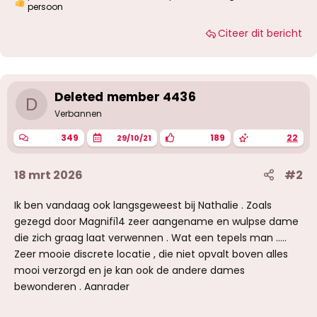
W
persoon
a
a
Citeer dit bericht
r
d
e
r
i
Deleted member 4436
n
D
g
Verbannen
e
n
349
189
22
29/10/21
:
18 mrt 2026
#2
Ik ben vandaag ook langsgeweest bij Nathalie . Zoals
gezegd door Magnifi14 zeer aangename en wulpse dame
die zich graag laat verwennen . Wat een tepels man .....
Zeer mooie discrete locatie , die niet opvalt boven alles
mooi verzorgd en je kan ook de andere dames
bewonderen . Aanrader