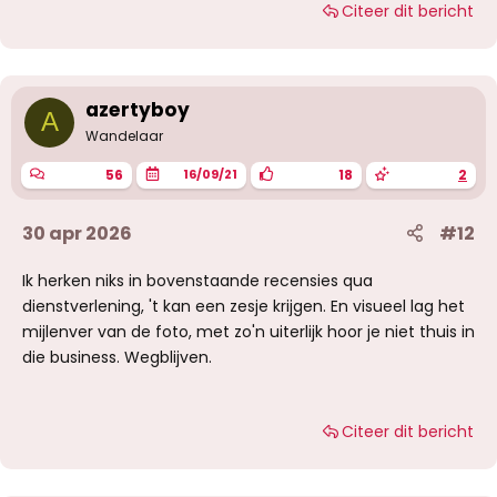
Citeer dit bericht
a
r
d
e
r
i
azertyboy
A
n
g
Wandelaar
e
n
56
18
2
16/09/21
:
30 apr 2026
#12
Ik herken niks in bovenstaande recensies qua
dienstverlening, 't kan een zesje krijgen. En visueel lag het
mijlenver van de foto, met zo'n uiterlijk hoor je niet thuis in
die business. Wegblijven.
Citeer dit bericht