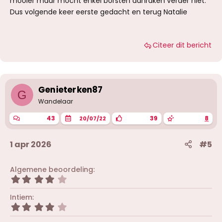
mooier maar mocht enkel borsten aanraken verder niet.
Dus volgende keer eerste gedacht en terug Natalie
Citeer dit bericht
Genieterken87
G
Wandelaar
43
39
8
20/07/22
1 apr 2026
#5
Algemene beoordeling
4
,
0
Intiem
0
4
s
,
t