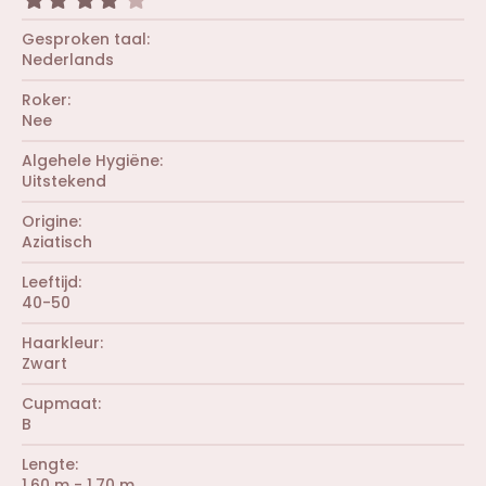
s
(
,
t
r
0
Gesproken taal
e
e
0
r
Nederlands
n
s
(
)
t
r
Roker
e
e
r
Nee
n
(
)
r
Algehele Hygiëne
e
Uitstekend
n
)
Origine
Aziatisch
Leeftijd
40-50
Haarkleur
Zwart
Cupmaat
B
Lengte
1.60 m - 1.70 m