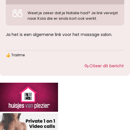
Of ik nog eens ga weet ik niet, was veel geld
voor een snelle wip ;-)
Weet je zeker dat je Natalie had? Je link verwijst
naar Kola die er sinds kort ook werkt.
Ja het is een algemene link voor het massage salon.
Trailme
W
a
Citeer dit bericht
a
r
d
e
r
i
n
g
e
n
: