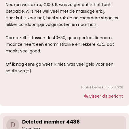
Neuken was extra, €100. Ik was zo geil dat ik het toch
betaalde. Al is het wel veel met de massage erbij.
Haar kut is zeer nat, heel strak en na meerdere standjes
lekker condoompje volgespoten en naar huis.
Dame zelf is tussen de 40-50, geen perfect lichaam,
maar ze heeft een enorm strakke en lekkere kut... Dat
maakt veel goed.
Of ik nog eens ga weet ik niet, was veel geld voor een
snelle wip ;-)
Laatst bewerkt:
1 apr 2026
Citeer dit bericht
Deleted member 4436
D
Verbannen