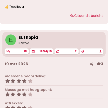
Tepellover
W
a
Citeer dit bericht
a
r
d
e
r
i
Euthopia
E
n
g
Newbie
e
n
18
7
2
18/01/25
:
19 mrt 2026
#3
Algemene beoordeling
4
,
0
Massage met hoogtepunt
0
4
s
,
t
0
Aftrekken
e
0
r
4