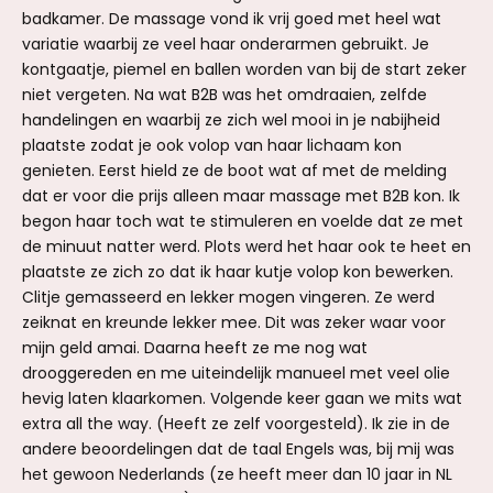
badkamer. De massage vond ik vrij goed met heel wat
variatie waarbij ze veel haar onderarmen gebruikt. Je
kontgaatje, piemel en ballen worden van bij de start zeker
niet vergeten. Na wat B2B was het omdraaien, zelfde
handelingen en waarbij ze zich wel mooi in je nabijheid
plaatste zodat je ook volop van haar lichaam kon
genieten. Eerst hield ze de boot wat af met de melding
dat er voor die prijs alleen maar massage met B2B kon. Ik
begon haar toch wat te stimuleren en voelde dat ze met
de minuut natter werd. Plots werd het haar ook te heet en
plaatste ze zich zo dat ik haar kutje volop kon bewerken.
Clitje gemasseerd en lekker mogen vingeren. Ze werd
zeiknat en kreunde lekker mee. Dit was zeker waar voor
mijn geld amai. Daarna heeft ze me nog wat
drooggereden en me uiteindelijk manueel met veel olie
hevig laten klaarkomen. Volgende keer gaan we mits wat
extra all the way. (Heeft ze zelf voorgesteld). Ik zie in de
andere beoordelingen dat de taal Engels was, bij mij was
het gewoon Nederlands (ze heeft meer dan 10 jaar in NL