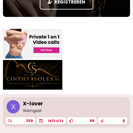
REGISTREREN
a
r
t
e
r
X-lover
X
Stamgast
359
98
8
18/04/22