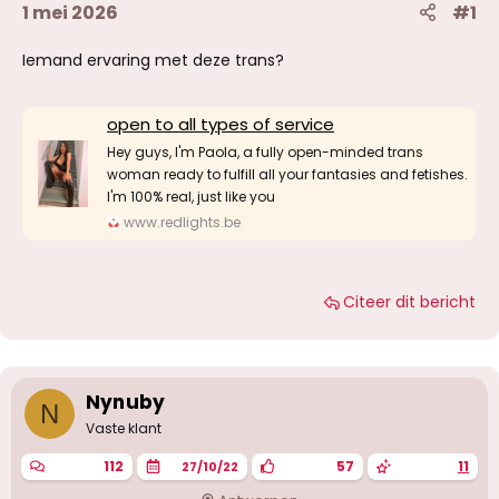
1 mei 2026
#1
Iemand ervaring met deze trans?
open to all types of service
Hey guys, I'm Paola, a fully open-minded trans
woman ready to fulfill all your fantasies and fetishes.
I'm 100% real, just like you
www.redlights.be
Citeer dit bericht
Nynuby
N
Vaste klant
112
57
11
27/10/22