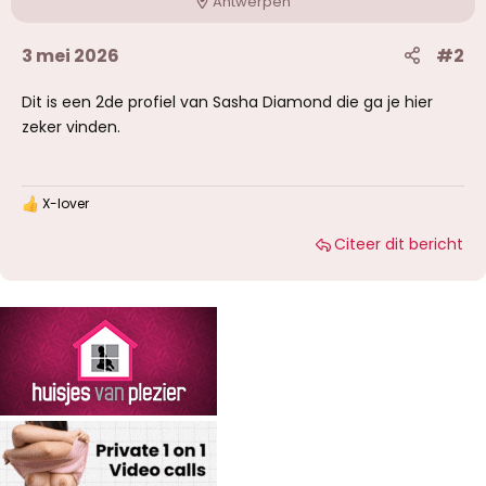
Antwerpen
3 mei 2026
#2
Dit is een 2de profiel van Sasha Diamond die ga je hier
zeker vinden.
X-lover
W
a
Citeer dit bericht
a
r
d
e
r
i
n
g
e
n
: