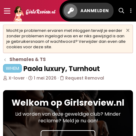
AANMELDEN
Mocht je problemen ervaren met inloggen terwijl je eerder
zonder problemen ingelogd was en er niks gewijzigd is aan
je gebruikersnaam of wachtwoord? Verwijder dan even alle
cookies voor deze site.
Shemales & TS
Paola luxury, Turnhout
WHEM
O
S
X-lover
1 mei 2026
Request Removal
n
t
d
a
e
r
Welkom op Girlsreview.nl
r
t
w
d
e
a
Lid worden van deze geweldige club? Minder
r
t
reclame? Meld je nu aan!
p
u
s
m
t