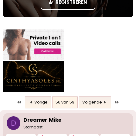
REGISTREREN
a
r
t
e
r
Eerste
Laatste
Vorige
56 van 59
Volgende
Dreamer Mike
D
Stamgast