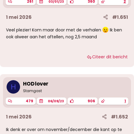
261
360
2
03/01/23
1 mei 2026
#1.651
Veel plezier! Kom maar door met de verhalen
Ik ben
ook alweer aan het aftellen, nog 2,5 maand
Citeer dit bericht
HODlover
H
Stamgast
479
906
1
06/09/23
1 mei 2026
#1.652
Ik denk er over om november/december die kant op te