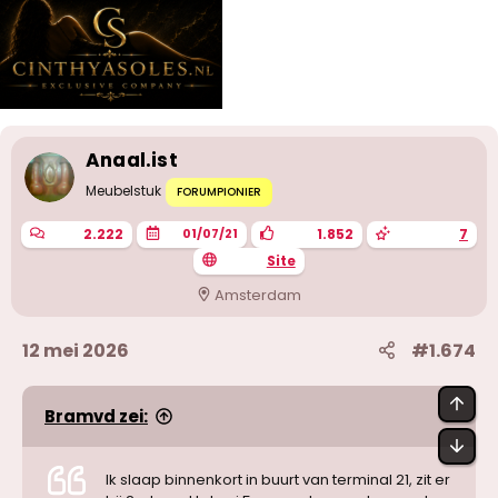
Anaal.ist
Meubelstuk
FORUMPIONIER
2.222
1.852
7
01/07/21
Site
Amsterdam
12 mei 2026
#1.674
BOV
Bramvd zei:
OND
Ik slaap binnenkort in buurt van terminal 21, zit er