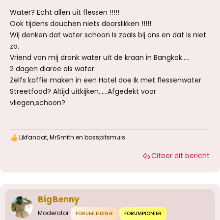
of drinkt .
Water? Echt allen uit flessen !!!!!
Bel anders je huisarts in Nederland en vraag
Ook tijdens douchen niets doorslikken !!!!!
wat het kan zijn en welke medicijnen je moet
kopen.
Wij denken dat water schoon Is zoals bij ons en dat is niet
Hou je taai.
zo.
Vriend van mij dronk water uit de kraan in Bangkok.....
2 dagen diaree als water.
Zelfs koffie maken in een Hotel doe Ik met flessenwater.
Streetfood? Altijd uitkijken,.....Afgedekt voor
vliegen,schoon?
Likfanaat
,
MrSmith
en
bosspitsmuis
W
a
Citeer dit bericht
a
r
d
e
r
i
BigBenny
n
g
Moderator
FORUMLEIDING
FORUMPIONIER
e