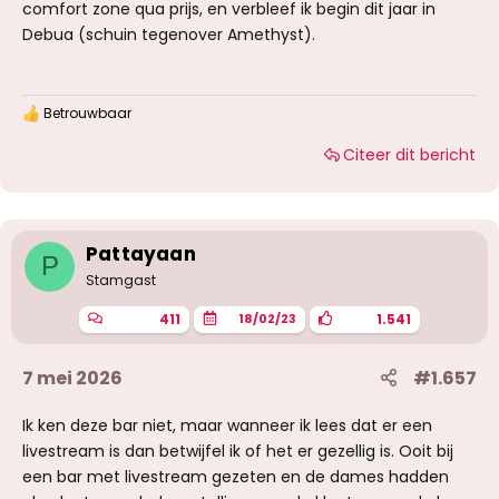
comfort zone qua prijs, en verbleef ik begin dit jaar in
Debua (schuin tegenover Amethyst).
Betrouwbaar
W
a
Citeer dit bericht
a
r
d
e
r
i
Pattayaan
P
n
g
Stamgast
e
n
411
1.541
18/02/23
:
7 mei 2026
#1.657
Ik ken deze bar niet, maar wanneer ik lees dat er een
livestream is dan betwijfel ik of het er gezellig is. Ooit bij
een bar met livestream gezeten en de dames hadden