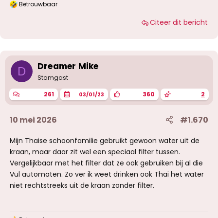
Betrouwbaar
W
a
Citeer dit bericht
a
r
d
e
r
i
Dreamer Mike
D
n
g
Stamgast
e
n
261
360
2
03/01/23
:
10 mei 2026
#1.670
Mijn Thaise schoonfamilie gebruikt gewoon water uit de
kraan, maar daar zit wel een speciaal filter tussen.
Vergelijkbaar met het filter dat ze ook gebruiken bij al die
Vul automaten. Zo ver ik weet drinken ook Thai het water
niet rechtstreeks uit de kraan zonder filter.