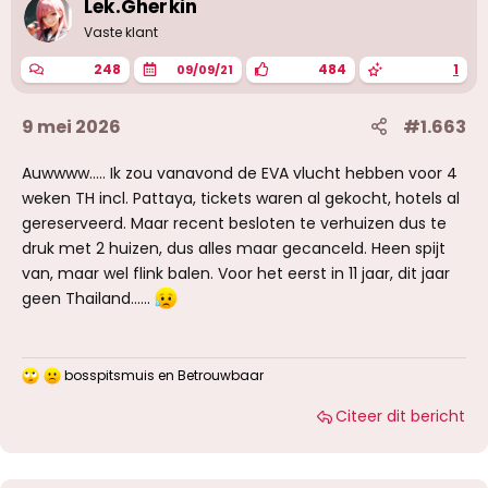
Lek.Gherkin
n
g
Vaste klant
e
n
248
484
1
09/09/21
:
9 mei 2026
#1.663
Auwwww..... Ik zou vanavond de EVA vlucht hebben voor 4
weken TH incl. Pattaya, tickets waren al gekocht, hotels al
gereserveerd. Maar recent besloten te verhuizen dus te
druk met 2 huizen, dus alles maar gecanceld. Heen spijt
van, maar wel flink balen. Voor het eerst in 11 jaar, dit jaar
geen Thailand......
bosspitsmuis
en
Betrouwbaar
W
a
Citeer dit bericht
a
r
d
e
r