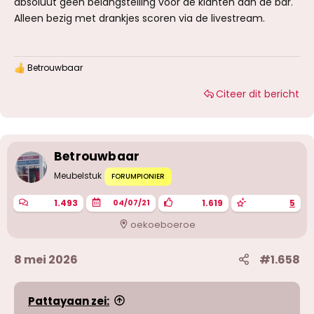
absoluut geen belangstelling voor de klanten aan de bar.
Alleen bezig met drankjes scoren via de livestream.
Betrouwbaar
W
a
Citeer dit bericht
a
r
d
e
r
i
Betrouwbaar
n
g
Meubelstuk
FORUMPIONIER
e
n
1.493
1.619
5
04/07/21
:
oekoeboeroe
8 mei 2026
#1.658
Pattayaan zei: