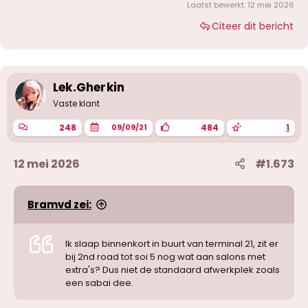
Laatst bewerkt:
12 mei 2026
Citeer dit bericht
Lek.Gherkin
Vaste klant
248
484
1
09/09/21
12 mei 2026
#1.673
Bramvd zei:
Ik slaap binnenkort in buurt van terminal 21, zit er
bij 2nd road tot soi 5 nog wat aan salons met
extra's? Dus niet de standaard afwerkplek zoals
een sabai dee.