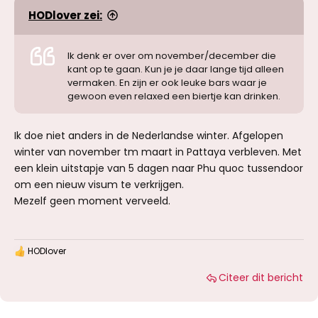
HODlover zei:
Ik denk er over om november/december die
kant op te gaan. Kun je je daar lange tijd alleen
vermaken. En zijn er ook leuke bars waar je
gewoon even relaxed een biertje kan drinken.
Ik doe niet anders in de Nederlandse winter. Afgelopen
winter van november tm maart in Pattaya verbleven. Met
een klein uitstapje van 5 dagen naar Phu quoc tussendoor
om een nieuw visum te verkrijgen.
Mezelf geen moment verveeld.
HODlover
W
a
Citeer dit bericht
a
r
d
e