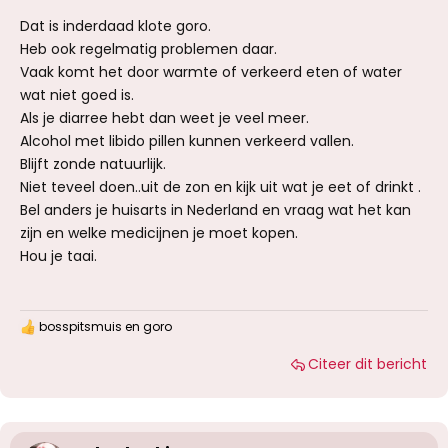
Dat is inderdaad klote goro.
Heb ook regelmatig problemen daar.
Vaak komt het door warmte of verkeerd eten of water
wat niet goed is.
Als je diarree hebt dan weet je veel meer.
Alcohol met libido pillen kunnen verkeerd vallen.
Blijft zonde natuurlijk.
Niet teveel doen..uit de zon en kijk uit wat je eet of drinkt .
Bel anders je huisarts in Nederland en vraag wat het kan
zijn en welke medicijnen je moet kopen.
Hou je taai.
bosspitsmuis
en
goro
W
a
Citeer dit bericht
a
r
d
e
r
i