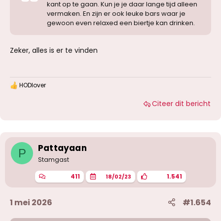
kant op te gaan. Kun je je daar lange tijd alleen
vermaken. En zijn er ook leuke bars waar je
gewoon even relaxed een biertje kan drinken.
Zeker, alles is er te vinden
HODlover
W
a
Citeer dit bericht
a
r
d
e
r
i
Pattayaan
P
n
g
Stamgast
e
n
411
1.541
18/02/23
:
1 mei 2026
#1.654