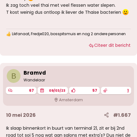
Ik zag toch veel thai met veel flessen water slepen.
T kost weinig dus ontloop ik liever de Thaise bacterien
Likfanaat
,
Fredje020
,
bosspitsmuis
en nog 2 andere personen
W
a
Citeer dit bericht
a
r
d
e
r
i
Bramvd
B
n
g
Wandelaar
e
n
67
57
1
09/03/23
:
Amsterdam
10 mei 2026
#1.667
Ik slaap binnenkort in buurt van terminal 21, zit er bij 2nd
road tot soi 5 nog wat aan salons met extra's? Dus niet de