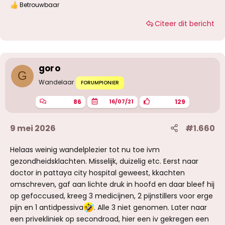
Betrouwbaar
W
a
Citeer dit bericht
a
r
d
e
r
i
goro
n
G
g
Wandelaar
FORUMPIONIER
e
n
86
129
16/07/21
:
9 mei 2026
#1.660
Helaas weinig wandelplezier tot nu toe ivm
gezondheidsklachten. Misselijk, duizelig etc. Eerst naar
doctor in pattaya city hospital geweest, kkachten
omschreven, gaf aan lichte druk in hoofd en daar bleef hij
op gefoccused, kreeg 3 medicijnen, 2 pijnstillers voor erge
pijn en 1 antidpessiva
. Alle 3 niet genomen. Later naar
een privekliniek op secondroad, hier een iv gekregen een