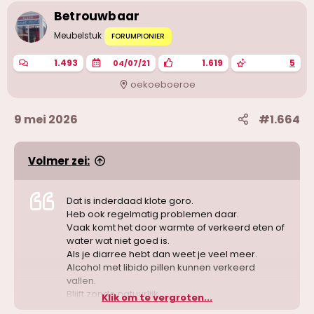
i
Betrouwbaar
n
g
Meubelstuk
FORUMPIONIER
e
n
1.493
1.619
5
04/07/21
:
oekoeboeroe
9 mei 2026
#1.664
Volmer zei:
Dat is inderdaad klote goro.
Heb ook regelmatig problemen daar.
Vaak komt het door warmte of verkeerd eten of
water wat niet goed is.
Als je diarree hebt dan weet je veel meer.
Alcohol met libido pillen kunnen verkeerd
vallen.
Blijft zonde natuurlijk.
Klik om te vergroten...
Niet teveel doen..uit de zon en kijk uit wat je eet