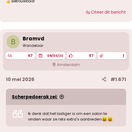
Betrouwbaar
W
a
Citeer dit bericht
a
r
d
e
r
i
Bramvd
B
n
g
Wandelaar
e
n
67
57
1
09/03/23
:
Amsterdam
10 mei 2026
#1.671
Scherpedoerak zei:
Ik denk dat het lastiger is om een salon te
vinden waar ze niks extra's aanbieden