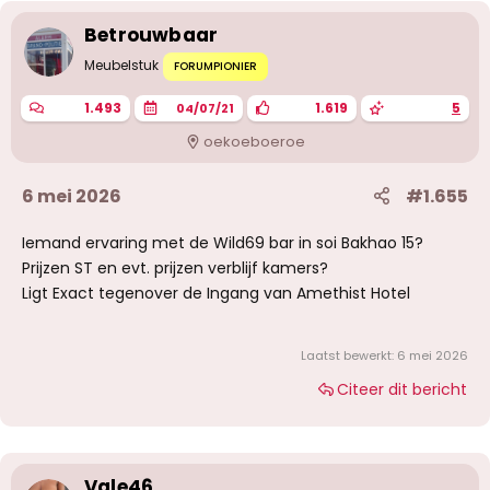
r
i
Betrouwbaar
n
g
Meubelstuk
FORUMPIONIER
e
n
1.493
1.619
5
04/07/21
:
oekoeboeroe
6 mei 2026
#1.655
Iemand ervaring met de Wild69 bar in soi Bakhao 15?
Prijzen ST en evt. prijzen verblijf kamers?
Ligt Exact tegenover de Ingang van Amethist Hotel
Laatst bewerkt:
6 mei 2026
Citeer dit bericht
Vale46