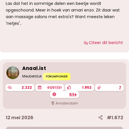
Las dat het in sommige delen een beetje wordt
opgeschoond. Meer in hoek van amari enzo. Zit daar wat
aan massage salons met extra's? Want meeste leken
'netjes'..
Citeer dit bericht
Anaal.ist
Meubelstuk
FORUMPIONIER
2.222
1.852
7
01/07/21
Site
Amsterdam
12 mei 2026
#1.672