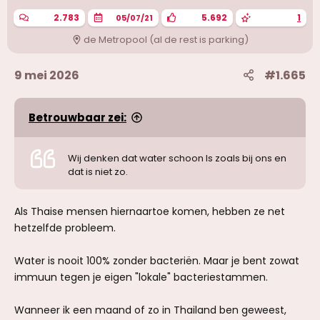
n
2.783
5.692
1
05/07/21
:
de Metropool (al de rest is parking)
9 mei 2026
#1.665
Betrouwbaar zei:
Wij denken dat water schoon Is zoals bij ons en
dat is niet zo.
Als Thaise mensen hiernaartoe komen, hebben ze net
hetzelfde probleem.
Water is nooit 100% zonder bacteriën. Maar je bent zowat
immuun tegen je eigen "lokale" bacteriestammen.
Wanneer ik een maand of zo in Thailand ben geweest,