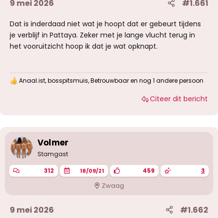
9 mei 2026
#1.661
Dat is inderdaad niet wat je hoopt dat er gebeurt tijdens
je verblijf in Pattaya. Zeker met je lange vlucht terug in
het vooruitzicht hoop ik dat je wat opknapt.
Anaal.ist
,
bosspitsmuis
,
Betrouwbaar
en nog 1 andere persoon
W
a
Citeer dit bericht
a
r
d
e
r
i
Volmer
n
g
Stamgast
e
n
312
459
3
18/09/21
:
Zwaag
9 mei 2026
#1.662