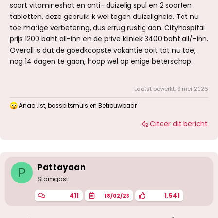
soort vitamineshot en anti- duizelig spul en 2 soorten
tabletten, deze gebruik ik wel tegen duizeligheid. Tot nu
toe matige verbetering, dus errug rustig aan. Cityhospital
prijs 1200 baht all-inn en de prive kliniek 3400 baht all/-inn.
Overall is dut de goedkoopste vakantie ooit tot nu toe,
nog 14 dagen te gaan, hoop wel op enige beterschap.
Laatst bewerkt:
9 mei 2026
Anaal.ist
,
bosspitsmuis
en
Betrouwbaar
W
a
Citeer dit bericht
a
r
d
e
r
i
Pattayaan
P
n
g
Stamgast
e
n
411
1.541
18/02/23
: