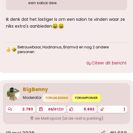
een sabai dee.
Ik denk dat het lastiger is om een salon te vinden waar ze
niks extra's aanbieden
Betrouwbaar
,
Hadrianus
,
Bramvd
en nog 2 andere
W
personen
a
a
Citeer dit bericht
r
d
e
r
i
BigBenny
n
g
Moderator
FORUMLEIDING
FORUMPIONIER
e
n
:
2.783
5.692
1
05/07/21
de Metropool (al de rest is parking)