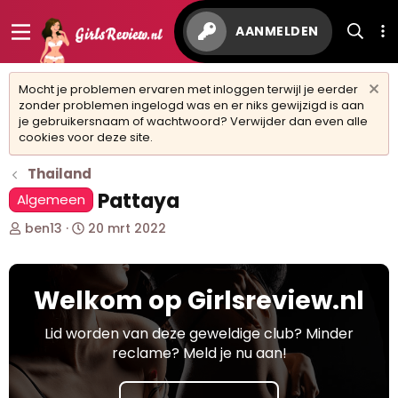
AANMELDEN
Mocht je problemen ervaren met inloggen terwijl je eerder
zonder problemen ingelogd was en er niks gewijzigd is aan
je gebruikersnaam of wachtwoord? Verwijder dan even alle
cookies voor deze site.
Thailand
Pattaya
Algemeen
O
S
ben13
20 mrt 2022
n
t
d
a
e
r
Welkom op Girlsreview.nl
r
t
w
d
e
a
Lid worden van deze geweldige club? Minder
r
t
reclame? Meld je nu aan!
p
u
s
m
t