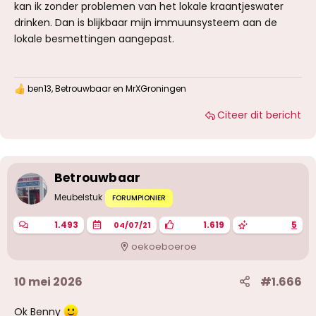
kan ik zonder problemen van het lokale kraantjeswater
drinken. Dan is blijkbaar mijn immuunsysteem aan de
lokale besmettingen aangepast.
ben13
,
Betrouwbaar
en
MrXGroningen
W
a
Citeer dit bericht
a
r
d
e
r
i
Betrouwbaar
n
g
Meubelstuk
FORUMPIONIER
e
n
1.493
1.619
5
04/07/21
:
oekoeboeroe
10 mei 2026
#1.666
Ok Benny