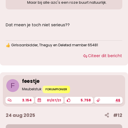
Maar bij alle azc's een roze buurt natuurlijk.
Dat meen je toch niet serieus??
Girlsaanbidder
,
Theguy
en
Deleted member 65481
W
a
Citeer dit bericht
a
r
d
e
r
i
feestje
n
F
g
Meubelstuk
FORUMPIONIER
e
n
3.154
5.758
46
01/07/21
:
24 aug 2025
#12