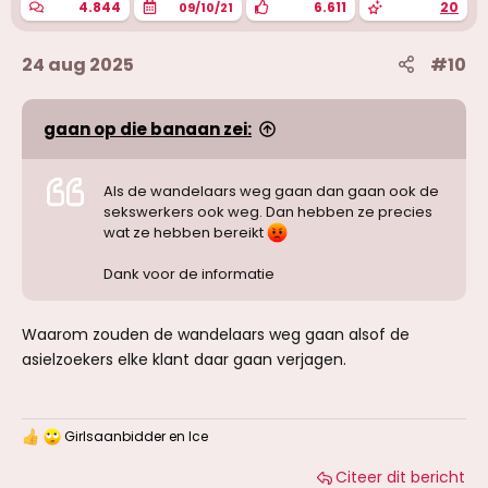
n
4.844
6.611
20
09/10/21
:
24 aug 2025
#10
gaan op die banaan zei:
Als de wandelaars weg gaan dan gaan ook de
sekswerkers ook weg. Dan hebben ze precies
wat ze hebben bereikt
Dank voor de informatie
Waarom zouden de wandelaars weg gaan alsof de
asielzoekers elke klant daar gaan verjagen.
Girlsaanbidder
en
Ice
W
a
Citeer dit bericht
a