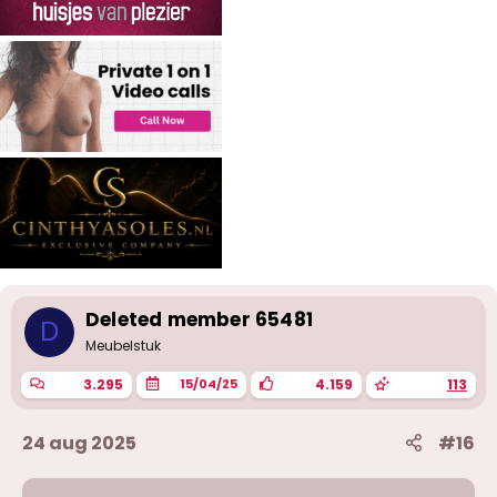
e
n
:
Deleted member 65481
D
Meubelstuk
3.295
4.159
113
15/04/25
24 aug 2025
#16