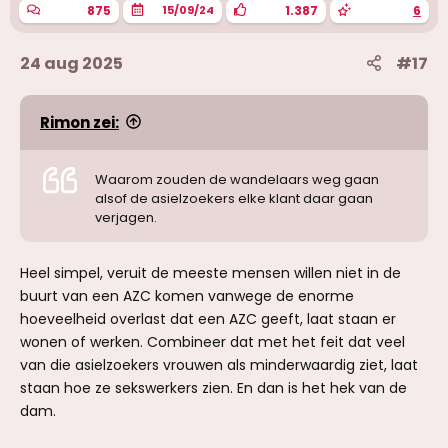
n
875
1.387
6
15/09/24
:
24 aug 2025
#17
Rimon zei:
Waarom zouden de wandelaars weg gaan
alsof de asielzoekers elke klant daar gaan
verjagen.
Heel simpel, veruit de meeste mensen willen niet in de
buurt van een AZC komen vanwege de enorme
hoeveelheid overlast dat een AZC geeft, laat staan er
wonen of werken. Combineer dat met het feit dat veel
van die asielzoekers vrouwen als minderwaardig ziet, laat
staan hoe ze sekswerkers zien. En dan is het hek van de
dam.