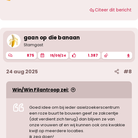
W
a
Citeer dit bericht
a
r
d
e
r
i
gaan op die banaan
n
g
Stamgast
e
n
875
1.387
6
15/09/24
:
24 aug 2025
#8
Win/Win Filantroop zei:
Goed idee om bij ieder asielzoekerscentrum
een roze buurt te bouwen geef ze zakcentje
(dat verdient zich terug) dan blijven ze van
onze vrouwen af en wij kunnen ook ons kwakkie
kwijt op meerdere locaties.
ik zeg doen!