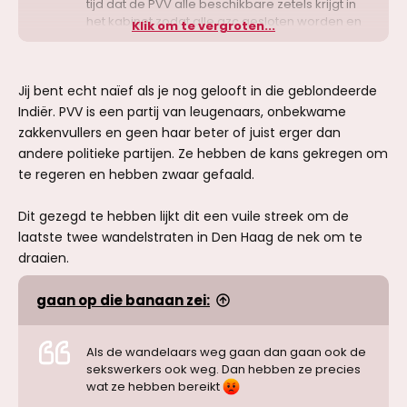
tijd dat de PVV alle beschikbare zetels krijgt in
het kabinet zodat alle azc gesloten worden en
Klik om te vergroten...
die lui lekker naar hun eigen land teruggaan ipv
hier toeslagen komen vangen en niet bijdragen
aan onze sociale zekerheid, opzoute
Jij bent echt naïef als je nog gelooft in die geblondeerde
Indiër. PVV is een partij van leugenaars, onbekwame
zakkenvullers en geen haar beter of juist erger dan
andere politieke partijen. Ze hebben de kans gekregen om
te regeren en hebben zwaar gefaald.
Dit gezegd te hebben lijkt dit een vuile streek om de
laatste twee wandelstraten in Den Haag de nek om te
draaien.
gaan op die banaan zei:
Als de wandelaars weg gaan dan gaan ook de
sekswerkers ook weg. Dan hebben ze precies
wat ze hebben bereikt