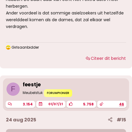
herbergen.
Ander voordeel is dat sommige asielzoekers uit hetzelfde
werelddeel komen als de dames, dat zal elkaar wel
verdragen.
Girlsaanbidder
W
a
Citeer dit bericht
a
r
d
e
r
i
feestje
n
F
g
Meubelstuk
FORUMPIONIER
e
n
3.154
5.758
46
01/07/21
:
24 aug 2025
#15