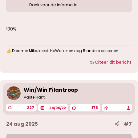
Dank voor de informatie
100%
Dreamer Mike
,
keesk
,
HoWalker
en nog 5 andere personen
W
a
Citeer dit bericht
a
r
d
e
r
i
Win/Win Filantroop
n
g
Vaste klant
e
n
227
175
3
24/06/22
:
24 aug 2025
#7