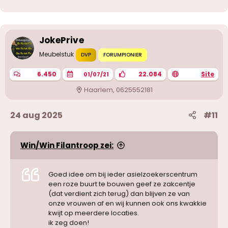
r
d
e
r
i
JokePrive
n
g
Meubelstuk
DVP
FORUMPIONIER
e
n
6.450
22.084
Site
01/07/21
:
Haarlem, 0625552181
24 aug 2025
#11
Win/Win Filantroop zei:
Goed idee om bij ieder asielzoekerscentrum
een roze buurt te bouwen geef ze zakcentje
(dat verdient zich terug) dan blijven ze van
onze vrouwen af en wij kunnen ook ons kwakkie
kwijt op meerdere locaties.
ik zeg doen!