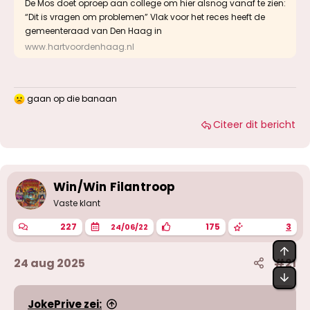
De Mos doet oproep aan college om hier alsnog vanaf te zien:
“Dit is vragen om problemen” Vlak voor het reces heeft de
gemeenteraad van Den Haag in
www.hartvoordenhaag.nl
gaan op die banaan
W
a
Citeer dit bericht
a
r
d
e
r
i
Win/Win Filantroop
n
g
Vaste klant
e
n
227
175
3
24/06/22
:
BOV
24 aug 2025
#21
OND
JokePrive zei: