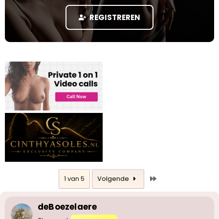
s
m
t
REGISTREREN
a
r
t
e
r
Laatste
1 van 5
Volgende
deBoezelaere