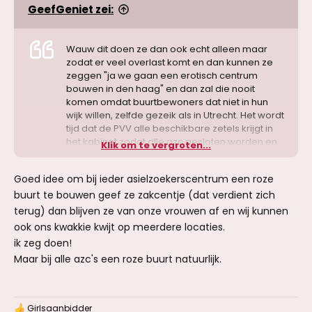
GeefGeniet zei:
Wauw dit doen ze dan ook echt alleen maar
zodat er veel overlast komt en dan kunnen ze
zeggen "ja we gaan een erotisch centrum
bouwen in den haag" en dan zal die nooit
komen omdat buurtbewoners dat niet in hun
wijk willen, zelfde gezeik als in Utrecht. Het wordt
tijd dat de PVV alle beschikbare zetels krijgt in
het kabinet zodat alle azc gesloten worden en
Klik om te vergroten...
die lui lekker naar hun eigen land teruggaan ipv
hier toeslagen komen vangen en niet bijdragen
Goed idee om bij ieder asielzoekerscentrum een roze
aan onze sociale zekerheid, opzoute
buurt te bouwen geef ze zakcentje (dat verdient zich
terug) dan blijven ze van onze vrouwen af en wij kunnen
ook ons kwakkie kwijt op meerdere locaties.
ik zeg doen!
Maar bij alle azc's een roze buurt natuurlijk.
Girlsaanbidder