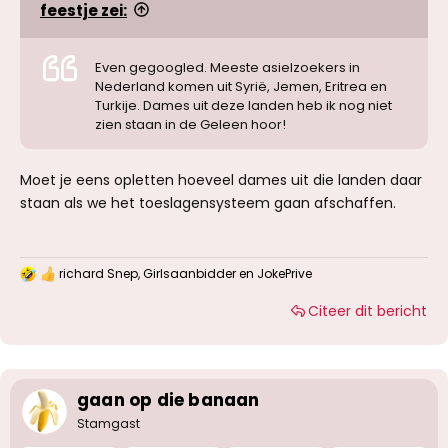
feestje zei:
Even gegoogled. Meeste asielzoekers in
Nederland komen uit Syrië, Jemen, Eritrea en
Turkije. Dames uit deze landen heb ik nog niet
zien staan in de Geleen hoor!
Moet je eens opletten hoeveel dames uit die landen daar
staan als we het toeslagensysteem gaan afschaffen.
richard Snep
,
Girlsaanbidder
en
JokePrive
W
a
Citeer dit bericht
a
r
d
e
r
i
gaan op die banaan
n
g
Stamgast
e