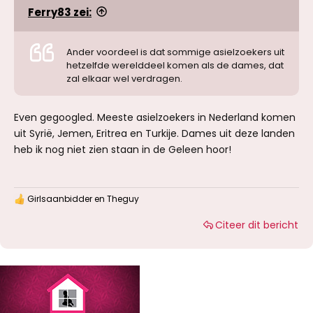
Ferry83 zei:
Ander voordeel is dat sommige asielzoekers uit
hetzelfde werelddeel komen als de dames, dat
zal elkaar wel verdragen.
Even gegoogled. Meeste asielzoekers in Nederland komen
uit Syrië, Jemen, Eritrea en Turkije. Dames uit deze landen
heb ik nog niet zien staan in de Geleen hoor!
Girlsaanbidder
en
Theguy
W
a
Citeer dit bericht
a
r
d
e
r
i
n
g