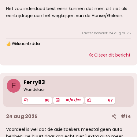
Het zou inderdaad best eens kunnen dat men dit ziet als
eenb ijdrage aan het wegkrijgen van de Hunse/Geleen.
Laatst bewerkt:
24 aug 2025
Girlsaanbidder
W
a
Citeer dit bericht
a
r
d
e
r
i
Ferry83
F
n
g
Wandelaar
e
n
96
67
18/07/25
:
24 aug 2025
#14
Voordeel is wel dat de asielzoekers meestal geen auto
hebben. De buurt daar kan echt niet 1 extra auto meer