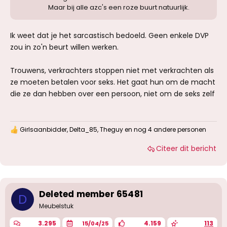
Maar bij alle azc's een roze buurt natuurlijk.
Ik weet dat je het sarcastisch bedoeld. Geen enkele DVP
zou in zo'n beurt willen werken.
Trouwens, verkrachters stoppen niet met verkrachten als
ze moeten betalen voor seks. Het gaat hun om de macht
die ze dan hebben over een persoon, niet om de seks zelf
Girlsaanbidder
,
Delta_85
,
Theguy
en nog 4 andere personen
W
a
Citeer dit bericht
a
r
d
e
r
i
Deleted member 65481
D
n
g
Meubelstuk
e
n
3.295
4.159
113
15/04/25