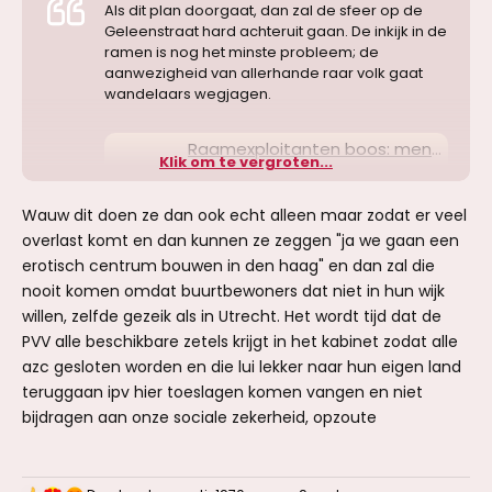
Als dit plan doorgaat, dan zal de sfeer op de
Geleenstraat hard achteruit gaan. De inkijk in de
ramen is nog het minste probleem; de
aanwezigheid van allerhande raar volk gaat
wandelaars wegjagen.
Raamexploitanten boos: mensen in opvang kijken straks rechtstreeks bij sekswerkers naarbinnen
Klik om te vergroten...
Raamexploitanten eisen dat Den
Haag stopt met het plan voor een
grote opvanglocatie pal tegenover
Wauw dit doen ze dan ook echt alleen maar zodat er veel
de ramen van Haagse sekswerkers.
overlast komt en dan kunnen ze zeggen "ja we gaan een
„Dit is een ernstige schending van
erotisch centrum bouwen in den haag" en dan zal die
hun privacy en veiligheid.”
nooit komen omdat buurtbewoners dat niet in hun wijk
www.ad.nl
willen, zelfde gezeik als in Utrecht. Het wordt tijd dat de
PVV alle beschikbare zetels krijgt in het kabinet zodat alle
(Als je geen AD inlog hebt, kan je het ook hier
azc gesloten worden en die lui lekker naar hun eigen land
lezen:
https://archive.is/EbUCi
)
teruggaan ipv hier toeslagen komen vangen en niet
bijdragen aan onze sociale zekerheid, opzoute