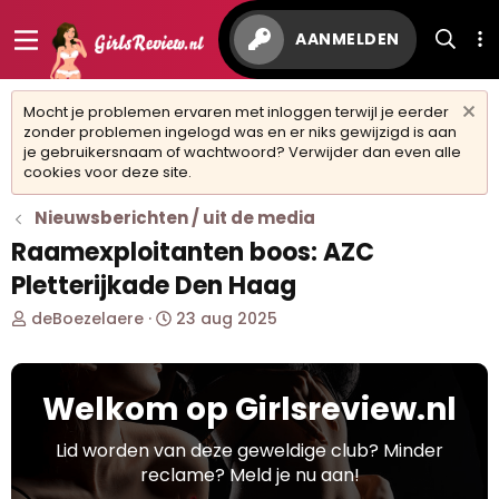
AANMELDEN
Mocht je problemen ervaren met inloggen terwijl je eerder
zonder problemen ingelogd was en er niks gewijzigd is aan
je gebruikersnaam of wachtwoord? Verwijder dan even alle
cookies voor deze site.
Nieuwsberichten / uit de media
Raamexploitanten boos: AZC
Pletterijkade Den Haag
O
S
deBoezelaere
23 aug 2025
n
t
d
a
e
r
Welkom op Girlsreview.nl
r
t
w
d
e
a
Lid worden van deze geweldige club? Minder
r
t
reclame? Meld je nu aan!
p
u