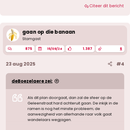
a
Citeer dit bericht
a
r
d
e
r
i
gaan op die banaan
n
g
Stamgast
e
n
875
1.387
6
15/09/24
:
23 aug 2025
#4
deBoezelaere zei:
Als dit plan doorgaat, dan zal de sfeer op de
Geleenstraat hard achteruit gaan. De inkijk in de
ramen is nog het minste probleem; de
aanwezigheid van allerhande raar volk gaat
wandelaars wegjagen.