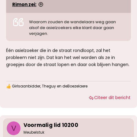
Rimon zei:
Waarom zouden de wandelaars weg gaan
alsof de asielzoekers elke klant daar gaan
verjagen.
Één asielzoeker die in de straat rondloopt, zal het
probleem niet zijn. Dat kan het wel worden als ze in
groepjes door de straat lopen en daar ook blijven hangen.
Girlsaanbidder
,
Theguy
en
deBoezelaere
W
a
Citeer dit bericht
a
r
d
e
r
i
Voormalig lid 10200
V
n
g
Meubelstuk