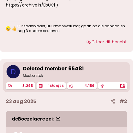
https://archive.is/EbUCi
)
Girlsaanbidder
,
BuurmanNextDoor
,
gaan op die banaan
en
W
nog 3 andere personen
a
a
Citeer dit bericht
r
d
e
r
i
Deleted member 65481
n
D
g
Meubelstuk
e
n
3.295
4.159
113
15/04/25
:
23 aug 2025
#2
deBoezelaere zei: