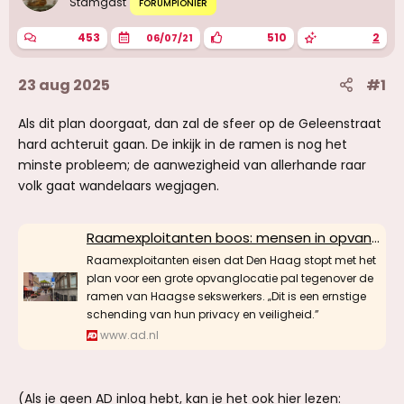
Stamgast
FORUMPIONIER
453
510
2
06/07/21
23 aug 2025
#1
Als dit plan doorgaat, dan zal de sfeer op de Geleenstraat
hard achteruit gaan. De inkijk in de ramen is nog het
minste probleem; de aanwezigheid van allerhande raar
volk gaat wandelaars wegjagen.
Raamexploitanten boos: mensen in opvang kijken straks rechtstreeks bij sekswerkers naarbinnen
Raamexploitanten eisen dat Den Haag stopt met het
plan voor een grote opvanglocatie pal tegenover de
ramen van Haagse sekswerkers. „Dit is een ernstige
schending van hun privacy en veiligheid.”
www.ad.nl
(Als je geen AD inlog hebt, kan je het ook hier lezen: