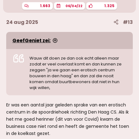
e
n
1.663
1.325
06/04/22
:
24 aug 2025
#13
GeefGeniet zei:
Wauw dit doen ze dan ook echt alleen maar
zodat er veel overlast komt en dan kunnen ze
zeggen "ja we gaan een erotisch centrum
bouwen in den haag" en dan zal die nooit
komen omdat buurtbewoners dat niet in hun
wijk willen,
Er was een aantal jaar geleden sprake van een erotisch
centrum in de spoordriehoek richting Den Haag CS. Als ik
het me goed herinner (dit van voor Covid) kwam de
business case niet rond en heeft de gemeente het toen
in de koelkast gezet.