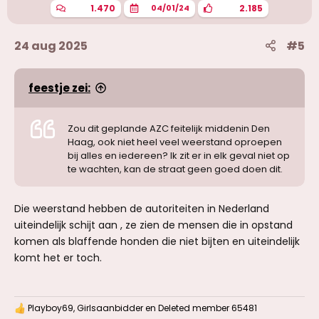
n
1.470
2.185
04/01/24
:
24 aug 2025
#5
feestje zei:
Zou dit geplande AZC feitelijk middenin Den
Haag, ook niet heel veel weerstand oproepen
bij alles en iedereen? Ik zit er in elk geval niet op
te wachten, kan de straat geen goed doen dit.
Die weerstand hebben de autoriteiten in Nederland
uiteindelijk schijt aan , ze zien de mensen die in opstand
komen als blaffende honden die niet bijten en uiteindelijk
komt het er toch.
Playboy69
,
Girlsaanbidder
en
Deleted member 65481
W