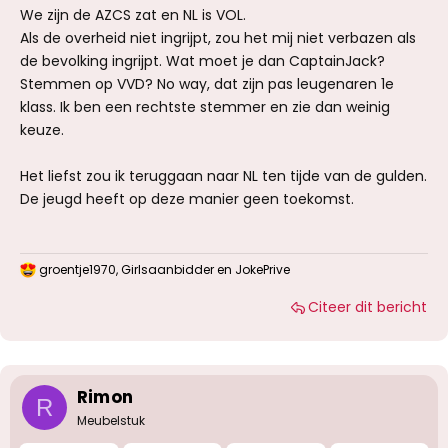
We zijn de AZCS zat en NL is VOL.
Als de overheid niet ingrijpt, zou het mij niet verbazen als
de bevolking ingrijpt. Wat moet je dan CaptainJack?
Stemmen op VVD? No way, dat zijn pas leugenaren 1e
klass. Ik ben een rechtste stemmer en zie dan weinig
keuze.
Het liefst zou ik teruggaan naar NL ten tijde van de gulden.
De jeugd heeft op deze manier geen toekomst.
groentje1970
,
Girlsaanbidder
en
JokePrive
W
a
Citeer dit bericht
a
r
d
e
r
i
Rimon
R
n
g
Meubelstuk
e