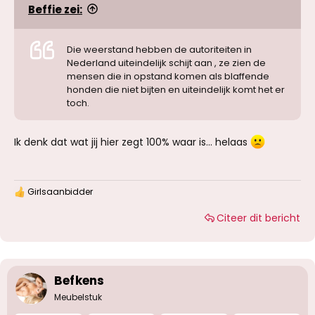
Beffie zei:
Die weerstand hebben de autoriteiten in
Nederland uiteindelijk schijt aan , ze zien de
mensen die in opstand komen als blaffende
honden die niet bijten en uiteindelijk komt het er
toch.
Ik denk dat wat jij hier zegt 100% waar is… helaas
Girlsaanbidder
W
a
Citeer dit bericht
a
r
d
e
r
i
Befkens
n
g
Meubelstuk
e