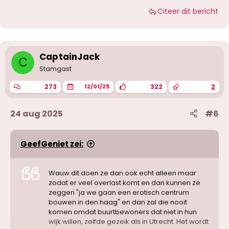
a
Citeer dit bericht
a
r
d
e
r
i
CaptainJack
C
n
g
Stamgast
e
n
273
322
2
12/01/25
:
24 aug 2025
#6
GeefGeniet zei:
Wauw dit doen ze dan ook echt alleen maar
zodat er veel overlast komt en dan kunnen ze
zeggen "ja we gaan een erotisch centrum
bouwen in den haag" en dan zal die nooit
komen omdat buurtbewoners dat niet in hun
wijk willen, zelfde gezeik als in Utrecht. Het wordt