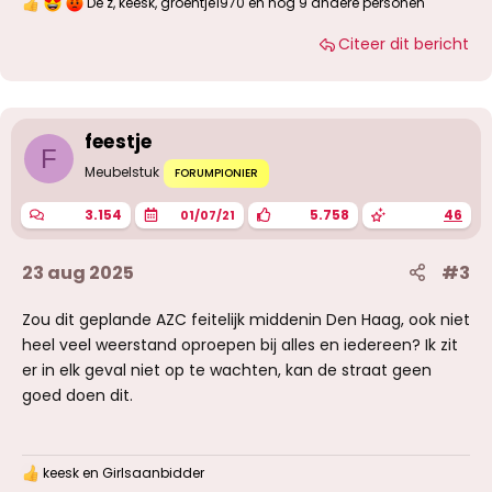
De z
,
keesk
,
groentje1970
en nog 9 andere personen
W
a
Citeer dit bericht
a
r
d
e
r
i
feestje
n
F
g
Meubelstuk
FORUMPIONIER
e
n
3.154
5.758
46
01/07/21
:
23 aug 2025
#3
Zou dit geplande AZC feitelijk middenin Den Haag, ook niet
heel veel weerstand oproepen bij alles en iedereen? Ik zit
er in elk geval niet op te wachten, kan de straat geen
goed doen dit.
keesk
en
Girlsaanbidder
W