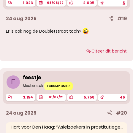
n
1.023
2.005
5
08/08/22
:
24 aug 2025
#19
Er is ook nog de Doubletstraat toch?
Citeer dit bericht
feestje
F
Meubelstuk
FORUMPIONIER
3.154
5.758
46
01/07/21
24 aug 2025
#20
Hart voor Den Haag: “Asielzoekers in prostitutiegebied plaatsen is totaal onverantwoord!” - Hart voor Den Haag