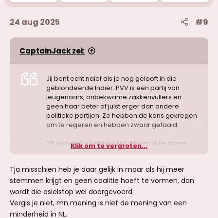
:
24 aug 2025
#9
CaptainJack zei:
Jij bent echt naïef als je nog gelooft in die
geblondeerde Indiër. PVV is een partij van
leugenaars, onbekwame zakkenvullers en
geen haar beter of juist erger dan andere
politieke partijen. Ze hebben de kans gekregen
om te regeren en hebben zwaar gefaald.
Dit gezegd te hebben lijkt dit een vuile streek
Klik om te vergroten...
om de laatste twee wandelstraten in Den Haag
de nek om te draaien.
Tja misschien heb je daar gelijk in maar als hij meer
stemmen krijgt en geen coalitie hoeft te vormen, dan
100%
wordt die asielstop wel doorgevoerd.
Vergis je niet, mn mening is niet de mening van een
minderheid in NL.