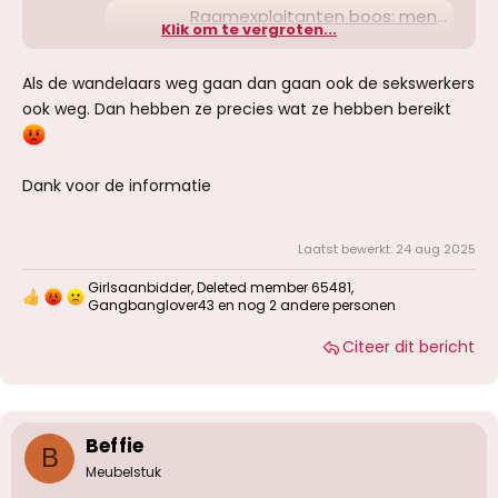
Raamexploitanten boos: mensen in opvang kijken straks rechtstreeks bij sekswerkers naarbinnen
Klik om te vergroten...
Raamexploitanten eisen dat Den
Haag stopt met het plan voor een
grote opvanglocatie pal tegenover
Als de wandelaars weg gaan dan gaan ook de sekswerkers
de ramen van Haagse sekswerkers.
ook weg. Dan hebben ze precies wat ze hebben bereikt
„Dit is een ernstige schending van
hun privacy en veiligheid.”
www.ad.nl
Dank voor de informatie
(Als je geen AD inlog hebt, kan je het ook hier
Laatst bewerkt:
24 aug 2025
lezen:
https://archive.is/EbUCi
)
Girlsaanbidder
,
Deleted member 65481
,
W
Gangbanglover43
en nog 2 andere personen
a
a
Citeer dit bericht
r
d
e
r
i
Beffie
n
B
g
Meubelstuk
e