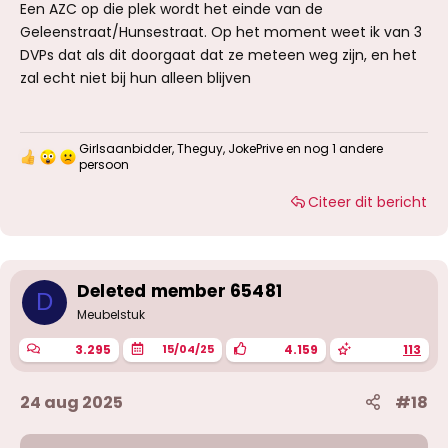
Een AZC op die plek wordt het einde van de
Geleenstraat/Hunsestraat. Op het moment weet ik van 3
DVPs dat als dit doorgaat dat ze meteen weg zijn, en het
zal echt niet bij hun alleen blijven
Girlsaanbidder
,
Theguy
,
JokePrive
en nog 1 andere
W
persoon
a
a
Citeer dit bericht
r
d
e
r
i
Deleted member 65481
n
D
g
Meubelstuk
e
n
3.295
4.159
113
15/04/25
:
24 aug 2025
#18