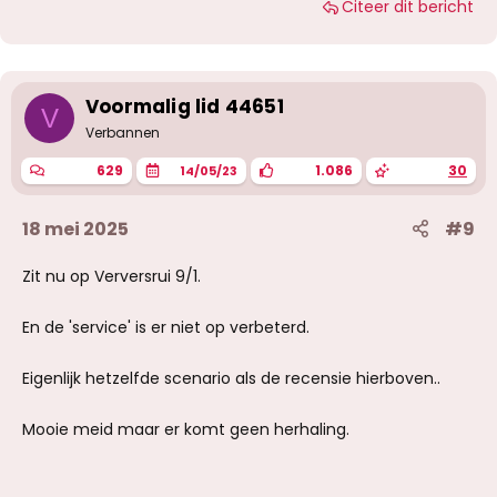
Citeer dit bericht
a
r
d
e
r
i
Voormalig lid 44651
V
n
g
Verbannen
e
n
629
1.086
30
14/05/23
:
18 mei 2025
#9
Zit nu op Verversrui 9/1.
En de 'service' is er niet op verbeterd.
Eigenlijk hetzelfde scenario als de recensie hierboven..
Mooie meid maar er komt geen herhaling.