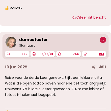
Mario35
W
a
Citeer dit bericht
a
r
d
e
r
i
damestester
n
g
Stamgast
e
n
389
756
194
16/06/23
:
10 jun 2025
#11
Raise voor de derde keer geneukt. Blijft een lekkere lolita.
Wat is die ogen tattoo boven haar ene tiet toch afgrijselijk
trouwens. Ze is ietsje losser geworden. Rukte me lekker af
totdat ik helemaal leegspoot.