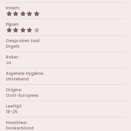
,
0
Intiem
0
5
s
,
t
0
Pijpen
e
0
r
4
s
(
,
t
r
0
Gesproken taal
e
e
0
r
Engels
n
s
(
)
t
r
Roker
e
e
r
Ja
n
(
)
r
Algehele Hygiëne
e
Uitstekend
n
)
Origine
Oost-Europees
Leeftijd
18-25
Haarkleur
Donkerblond