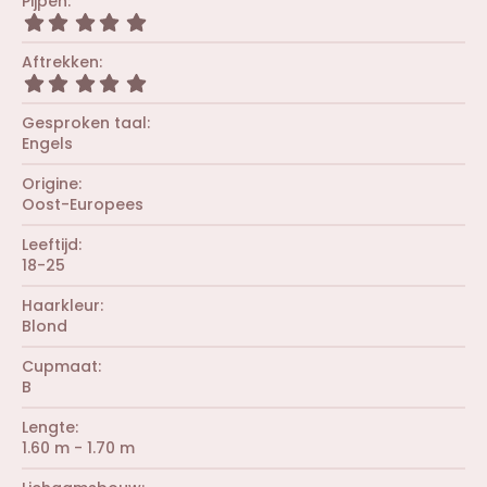
Pijpen
0
5
s
,
t
0
Aftrekken
e
0
r
5
s
(
,
t
r
0
Gesproken taal
e
e
0
r
Engels
n
s
(
)
t
r
Origine
e
e
r
Oost-Europees
n
(
)
r
Leeftijd
e
18-25
n
)
Haarkleur
Blond
Cupmaat
B
Lengte
1.60 m - 1.70 m