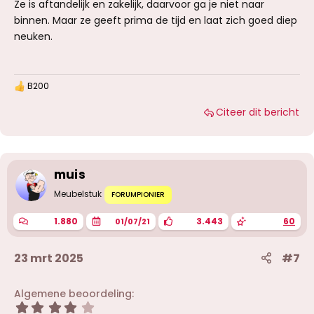
Ze is aftandelijk en zakelijk, daarvoor ga je niet naar
binnen. Maar ze geeft prima de tijd en laat zich goed diep
neuken.
B200
W
a
Citeer dit bericht
a
r
d
e
r
i
muis
n
g
Meubelstuk
FORUMPIONIER
e
n
1.880
3.443
60
01/07/21
:
23 mrt 2025
#7
Algemene beoordeling
4