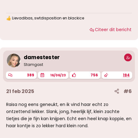
Lievadibas
,
swtdisposition
en
blackice
W
a
Citeer dit bericht
a
r
d
e
r
i
damestester
n
g
Stamgast
e
n
389
756
194
16/06/23
:
21 feb 2025
#6
Raisa nog eens geneukt, en ik vind haar echt zo
ontzettend lekker. Slank, jong, heerlijk lijf, klein zachte
tietjes die je fijn kan knijpen. Echt een heel knap koppie, en
haar kontje is zo lekker hard klein rond.