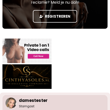
r
t
reclame? Meld je nu aan!
n
p
u
)
s
m
t
REGISTREREN
a
r
t
e
r
damestester
Stamgast