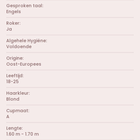
t
r
0
Gesproken taal
e
e
0
r
Engels
n
s
(
)
t
r
Roker
e
e
r
Ja
n
(
)
r
Algehele Hygiëne
e
Voldoende
n
)
Origine
Oost-Europees
Leeftijd
18-25
Haarkleur
Blond
Cupmaat
A
Lengte
1.60 m - 1.70 m