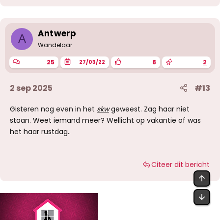
Antwerp
A
Wandelaar
25
8
2
27/03/22
2 sep 2025
#13
Gisteren nog even in het
skw
geweest. Zag haar niet
staan. Weet iemand meer? Wellicht op vakantie of was
het haar rustdag..
Citeer dit bericht
BOV
OND