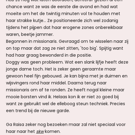
chance want ze was de eerste die avond en had wat
moeite om het de twintig minuten vol te houden met
haar strakke kutje... Ze positioneerde zich wel zodanig
tijdens het pijpen dat haar erogene zones onbereikbaar
waren, beetje jammer.
Begonnen in missionaris. Gevraagd om te wisselen naar zij
on top maar dat zag ze niet zitten, 'too big'. Spijtig want
had haar graag bewonderd in die positie.
Doggy was geen probleem. Wat een slank lijfje heeft deze
jonge dame toch. Het is zeker geen geraamte maar
gewoon heel fijn gebouwd. Je kan bijna met je duimen en
wijsvingers rond haar middel. Daarna terug naar
missionaris om af te ronden. Ze heeft nogal kleine maar
mooie borsten vind ik. Helaas kon ik er niet zo goed bij
want ze gebruikt wel de elleboog steun techniek. Precies
een trend bij de nieuwe garde.
Ga Raisa zeker nog bezoeken maar zal niet speciaal voor
haar naar het
skw
komen.