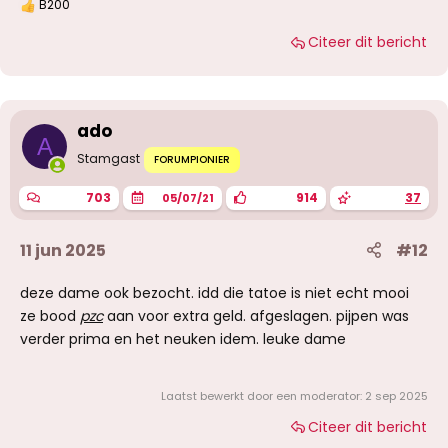
B200
W
a
Citeer dit bericht
a
r
d
e
r
i
ado
n
A
g
Stamgast
FORUMPIONIER
e
n
703
914
37
05/07/21
:
11 jun 2025
#12
deze dame ook bezocht. idd die tatoe is niet echt mooi
ze bood
pzc
aan voor extra geld. afgeslagen. pijpen was
verder prima en het neuken idem. leuke dame
Laatst bewerkt door een moderator:
2 sep 2025
Citeer dit bericht