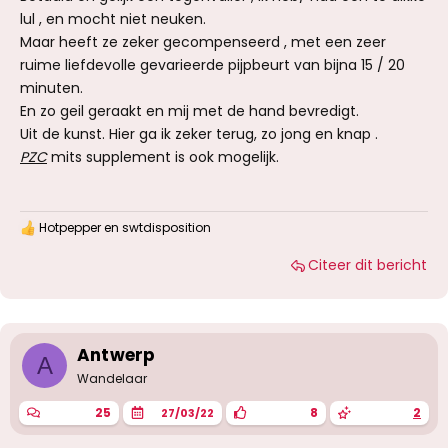
lul , en mocht niet neuken.
Maar heeft ze zeker gecompenseerd , met een zeer
ruime liefdevolle gevarieerde pijpbeurt van bijna 15 / 20
minuten.
En zo geil geraakt en mij met de hand bevredigt.
Uit de kunst. Hier ga ik zeker terug, zo jong en knap .
PZC
mits supplement is ook mogelijk.
Hotpepper
en
swtdisposition
W
a
Citeer dit bericht
a
r
d
e
r
i
Antwerp
A
n
g
Wandelaar
e
n
25
8
2
27/03/22
: