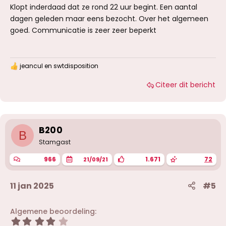
Klopt inderdaad dat ze rond 22 uur begint. Een aantal
dagen geleden maar eens bezocht. Over het algemeen
goed. Communicatie is zeer zeer beperkt
jeancul
en
swtdisposition
W
a
Citeer dit bericht
a
r
d
e
r
i
B200
B
n
g
Stamgast
e
n
966
1.671
72
21/09/21
:
11 jan 2025
#5
Algemene beoordeling
4