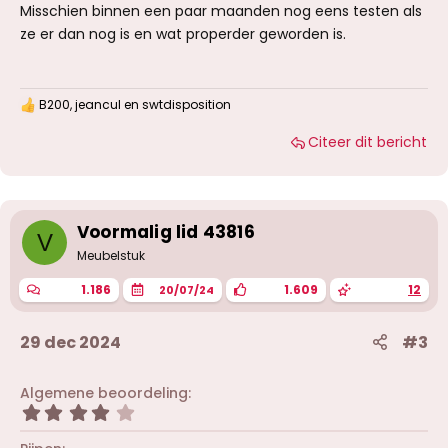
Misschien binnen een paar maanden nog eens testen als
ze er dan nog is en wat properder geworden is.
B200
,
jeancul
en
swtdisposition
W
a
Citeer dit bericht
a
r
d
e
r
i
Voormalig lid 43816
V
n
g
Meubelstuk
e
n
1.186
1.609
12
20/07/24
:
29 dec 2024
#3
Algemene beoordeling
4
,
0