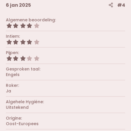
6 jan 2025
#4
Algemene beoordeling
4
,
0
Intiem
0
4
s
,
t
0
Pijpen
e
0
r
3
s
(
,
t
r
0
Gesproken taal
e
e
0
r
Engels
n
s
(
)
t
r
Roker
e
e
r
Ja
n
(
)
r
Algehele Hygiëne
e
Uitstekend
n
)
Origine
Oost-Europees