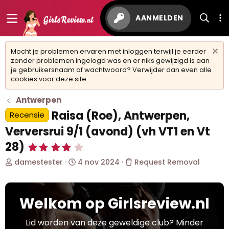
AANMELDEN
Mocht je problemen ervaren met inloggen terwijl je eerder
zonder problemen ingelogd was en er niks gewijzigd is aan
je gebruikersnaam of wachtwoord? Verwijder dan even alle
cookies voor deze site.
Antwerpen
Raisa (Roe), Antwerpen,
Recensie
Verversrui 9/1 (avond) (vh VT1 en Vt
28)
4
,
O
S
damestester
4 nov 2024
Request Removal
0
0
n
t
s
d
a
t
e
r
e
Welkom op Girlsreview.nl
r
t
r
w
d
(
r
e
a
Lid worden van deze geweldige club? Minder
e