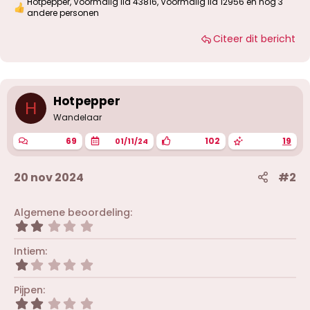
Hotpepper
,
Voormalig lid 43816
,
Voormalig lid 12956
en nog 3
W
andere personen
a
a
Citeer dit bericht
r
d
e
r
i
Hotpepper
n
H
g
Wandelaar
e
n
69
102
19
01/11/24
:
20 nov 2024
#2
Algemene beoordeling
2
,
0
Intiem
0
1
s
,
t
0
Pijpen
e
0
r
2
s