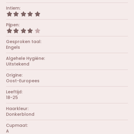
,
0
Intiem
0
5
s
,
t
0
Pijpen
e
0
r
4
s
(
,
t
r
0
Gesproken taal
e
e
0
r
Engels
n
s
(
)
t
r
Algehele Hygiëne
e
e
r
Uitstekend
n
(
)
r
Origine
e
Oost-Europees
n
)
Leeftijd
18-25
Haarkleur
Donkerblond
Cupmaat
A