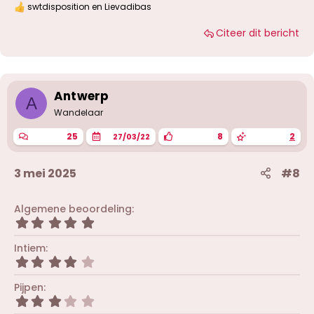
swtdisposition
en
Lievadibas
W
a
Citeer dit bericht
a
r
d
e
r
i
Antwerp
A
n
g
Wandelaar
e
n
25
8
2
27/03/22
:
3 mei 2025
#8
Algemene beoordeling
5
,
0
Intiem
0
4
s
,
t
0
Pijpen
e
0
r
3
s
(
,