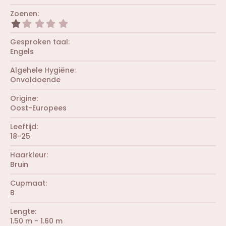
(
,
t
r
0
Zoenen
e
e
0
r
1
n
s
(
,
)
t
r
0
Gesproken taal
e
e
0
r
Engels
n
s
(
)
t
r
Algehele Hygiëne
e
e
r
Onvoldoende
n
(
)
r
Origine
e
Oost-Europees
n
)
Leeftijd
18-25
Haarkleur
Bruin
Cupmaat
B
Lengte
1.50 m - 1.60 m