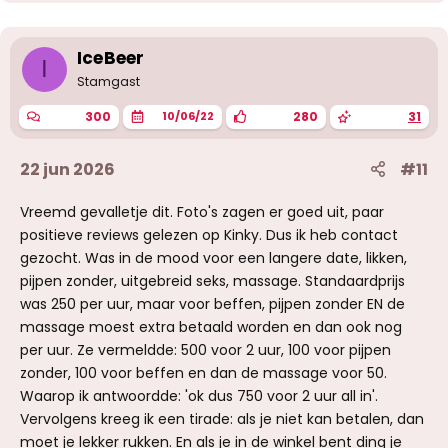
d
e
r
i
IceBeer
I
n
g
Stamgast
e
n
300
280
31
10/06/22
:
22 jun 2026
#11
Vreemd gevalletje dit. Foto's zagen er goed uit, paar
positieve reviews gelezen op Kinky. Dus ik heb contact
gezocht. Was in de mood voor een langere date, likken,
pijpen zonder, uitgebreid seks, massage. Standaardprijs
was 250 per uur, maar voor beffen, pijpen zonder EN de
massage moest extra betaald worden en dan ook nog
per uur. Ze vermeldde: 500 voor 2 uur, 100 voor pijpen
zonder, 100 voor beffen en dan de massage voor 50.
Waarop ik antwoordde: 'ok dus 750 voor 2 uur all in'.
Vervolgens kreeg ik een tirade: als je niet kan betalen, dan
moet je lekker rukken. En als je in de winkel bent ding je