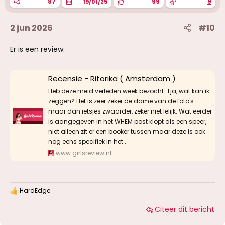
n
87
99
9
19/01/25
:
2 jun 2026
#10
Er is een review:
Recensie - Ritorika ( Amsterdam )
Heb deze meid verleden week bezocht. Tja, wat kan ik
zeggen? Het is zeer zeker de dame van de foto's
maar dan ietsjes zwaarder, zeker niet lelijk. Wat eerder
is aangegeven in het WHEM post klopt als een speer,
niet alleen zit er een booker tussen maar deze is ook
nog eens specifiek in het...
www.girlsreview.nl
HardEdge
W
a
Citeer dit bericht
a
r