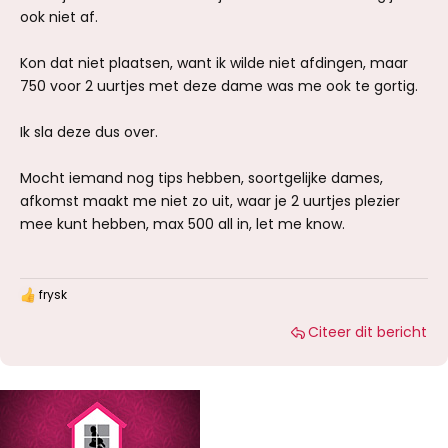
ook niet af.
Kon dat niet plaatsen, want ik wilde niet afdingen, maar
750 voor 2 uurtjes met deze dame was me ook te gortig.
Ik sla deze dus over.
Mocht iemand nog tips hebben, soortgelijke dames,
afkomst maakt me niet zo uit, waar je 2 uurtjes plezier
mee kunt hebben, max 500 all in, let me know.
frysk
W
a
Citeer dit bericht
a
r
d
e
r
i
n
g