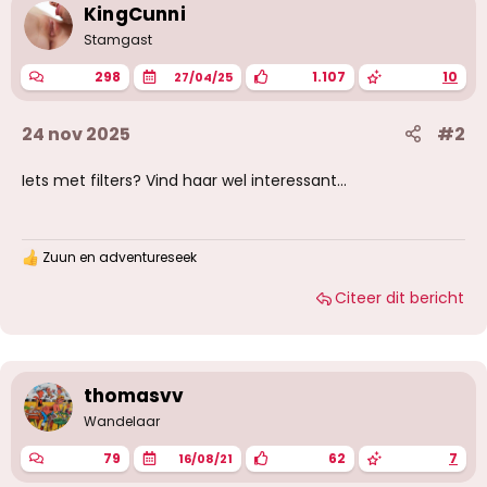
i
KingCunni
n
g
Stamgast
e
n
298
1.107
10
27/04/25
:
24 nov 2025
#2
Iets met filters? Vind haar wel interessant…
Zuun
en
adventureseek
W
a
Citeer dit bericht
a
r
d
e
r
i
thomasvv
n
g
Wandelaar
e
n
79
62
7
16/08/21
: