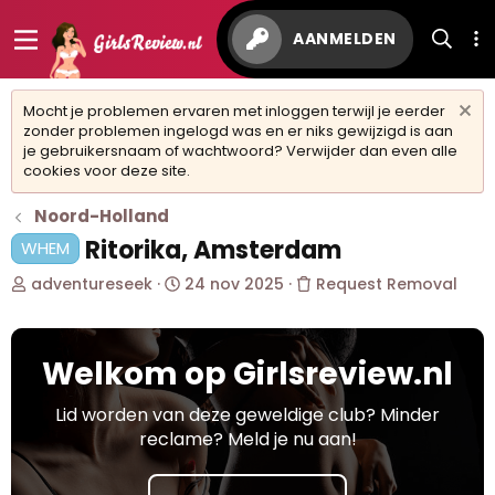
AANMELDEN
Mocht je problemen ervaren met inloggen terwijl je eerder
zonder problemen ingelogd was en er niks gewijzigd is aan
je gebruikersnaam of wachtwoord? Verwijder dan even alle
cookies voor deze site.
Noord-Holland
Ritorika, Amsterdam
WHEM
O
S
adventureseek
24 nov 2025
Request Removal
n
t
d
a
e
r
Welkom op Girlsreview.nl
r
t
w
d
e
a
Lid worden van deze geweldige club? Minder
r
t
reclame? Meld je nu aan!
p
u
s
m
t