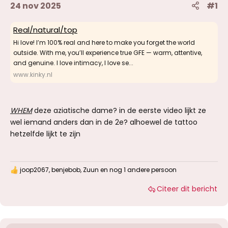
24 nov 2025
#1
Real/natural/top
Hi love! I’m 100% real and here to make you forget the world
outside. With me, you’ll experience true GFE — warm, attentive,
and genuine. I love intimacy, I love se...
www.kinky.nl
WHEM
deze aziatische dame? in de eerste video lijkt ze
wel iemand anders dan in de 2e? alhoewel de tattoo
hetzelfde lijkt te zijn
joop2067
,
benjebob
,
Zuun
en nog 1 andere persoon
W
a
Citeer dit bericht
a
r
d
e
r