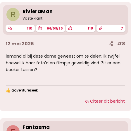
r
i
RivieraMan
R
n
g
Vaste klant
e
n
110
118
7
06/09/25
:
12 mei 2026
#8
iemand al bij deze dame geweest om te delen; ik twijfel
hoewel ik haar foto'd en filmpje geweldig vind. Zit er een
booker tussen?
adventureseek
W
a
Citeer dit bericht
a
r
d
e
r
i
Fantasma
n