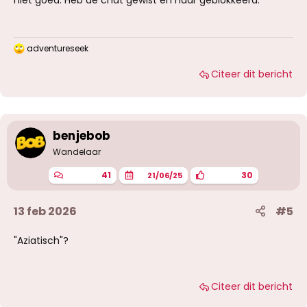
niet goed. Heb de chat gewist en haar geblokkeerd.
adventureseek
W
a
Citeer dit bericht
a
r
d
e
r
i
benjebob
n
g
Wandelaar
e
n
41
30
21/06/25
:
13 feb 2026
#5
"Aziatisch"?
Citeer dit bericht