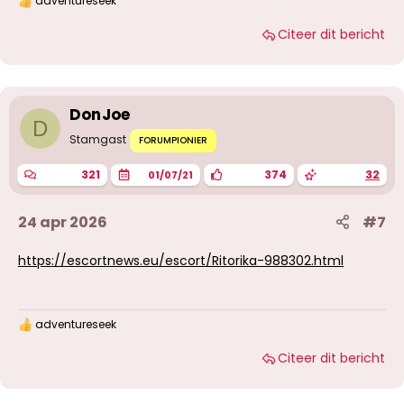
adventureseek
W
a
Citeer dit bericht
a
r
d
e
r
i
DonJoe
n
D
g
Stamgast
FORUMPIONIER
e
n
321
374
32
01/07/21
:
24 apr 2026
#7
https://escortnews.eu/escort/Ritorika-988302.html
adventureseek
W
a
Citeer dit bericht
a
r
d
e