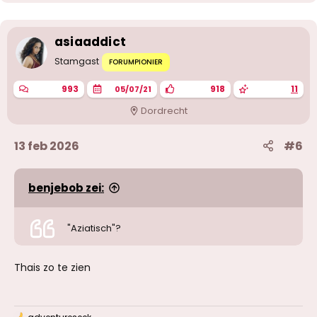
asiaaddict
Stamgast
FORUMPIONIER
993
918
11
05/07/21
Dordrecht
13 feb 2026
#6
benjebob zei:
"Aziatisch"?
Thais zo te zien