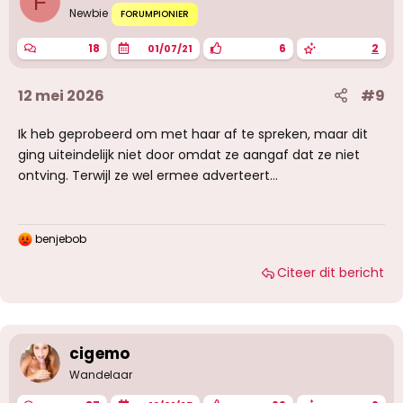
F
g
Newbie
FORUMPIONIER
e
n
18
6
2
01/07/21
:
12 mei 2026
#9
Ik heb geprobeerd om met haar af te spreken, maar dit
ging uiteindelijk niet door omdat ze aangaf dat ze niet
ontving. Terwijl ze wel ermee adverteert…
benjebob
W
a
Citeer dit bericht
a
r
d
e
r
i
cigemo
n
g
Wandelaar
e