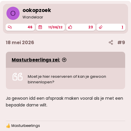
r
i
ookopzoek
O
n
g
Wandelaar
e
n
46
23
1
11/06/22
:
18 mei 2026
#9
Masturbeerlings zei:
Moet je hier reserveren of kan je gewoon
binnenlopen?
Ja gewoon idd een afspraak maken vooral als je met een
bepaalde dame wilt.
Masturbeerlings
W