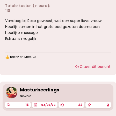
Totale kosten (in euro)
110
Vandaag bij Rose geweest, wat een super lieve vrouw.
Heerlijk samen in het grote bad gezeten daarna een
heerlijke massage
Extra;s is mogelijk
red22
en
Max323
W
a
Citeer dit bericht
a
r
d
e
r
i
Masturbeerlings
n
g
Newbie
e
n
15
22
2
04/05/26
: