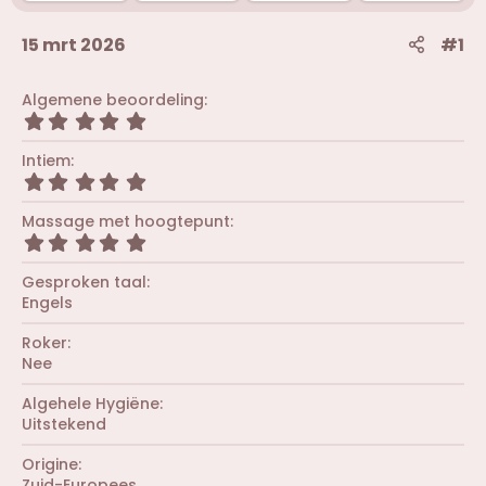
15 mrt 2026
#1
Algemene beoordeling
5
,
0
Intiem
0
5
s
,
t
0
Massage met hoogtepunt
e
0
r
5
s
(
,
t
r
0
Gesproken taal
e
e
0
r
Engels
n
s
(
)
t
r
Roker
e
e
r
Nee
n
(
)
r
Algehele Hygiëne
e
Uitstekend
n
)
Origine
Zuid-Europees