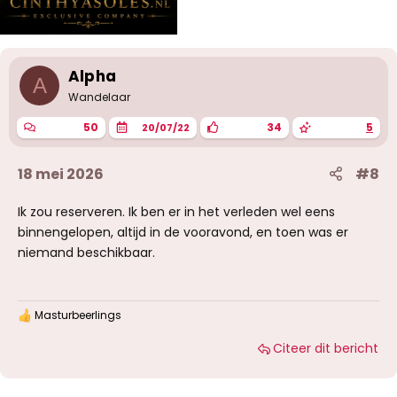
Alpha
A
Wandelaar
50
34
5
20/07/22
18 mei 2026
#8
Ik zou reserveren. Ik ben er in het verleden wel eens
binnengelopen, altijd in de vooravond, en toen was er
niemand beschikbaar.
Masturbeerlings
W
a
Citeer dit bericht
a
r
d
e