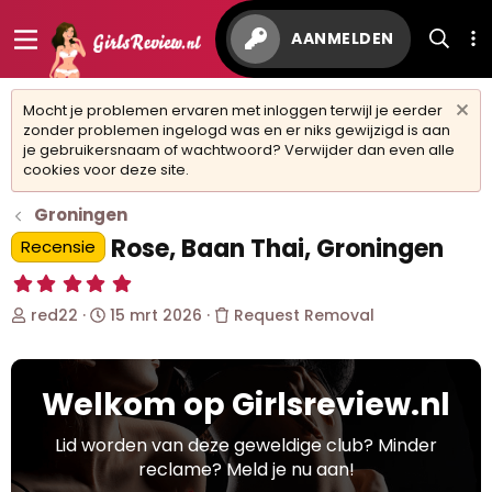
AANMELDEN
Mocht je problemen ervaren met inloggen terwijl je eerder
zonder problemen ingelogd was en er niks gewijzigd is aan
je gebruikersnaam of wachtwoord? Verwijder dan even alle
cookies voor deze site.
Groningen
Rose, Baan Thai, Groningen
Recensie
5
,
O
S
red22
15 mrt 2026
Request Removal
0
0
n
t
s
d
a
t
e
r
e
Welkom op Girlsreview.nl
r
t
r
w
d
(
r
e
a
Lid worden van deze geweldige club? Minder
e
r
t
reclame? Meld je nu aan!
n
p
u