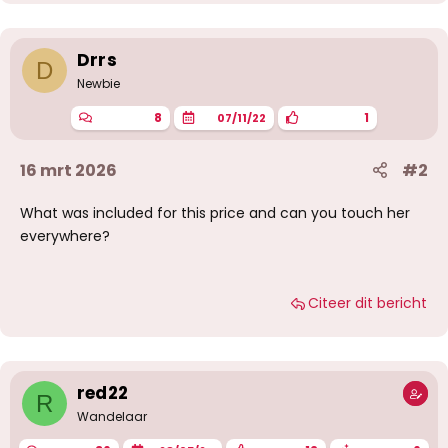
d
e
r
i
Drrs
D
n
g
Newbie
e
n
8
1
07/11/22
:
16 mrt 2026
#2
What was included for this price and can you touch her
everywhere?
Citeer dit bericht
red22
R
Wandelaar