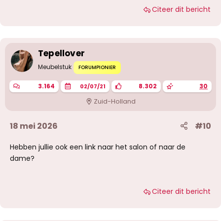
a
Citeer dit bericht
a
r
d
e
r
i
Tepellover
n
g
Meubelstuk
FORUMPIONIER
e
n
3.164
8.302
30
02/07/21
:
Zuid-Holland
18 mei 2026
#10
Hebben jullie ook een link naar het salon of naar de
dame?
Citeer dit bericht