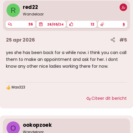
red22
R
Wandelaar
36
12
6
28/05/24
25 apr 2026
#5
yes she has been back for a while now. i think you can call
them to make an appointment and ask for her. i dont
know any other nice ladies working there for now.
Max323
W
a
Citeer dit bericht
a
r
d
e
r
i
ookopzoek
O
n
g
Wandelaar