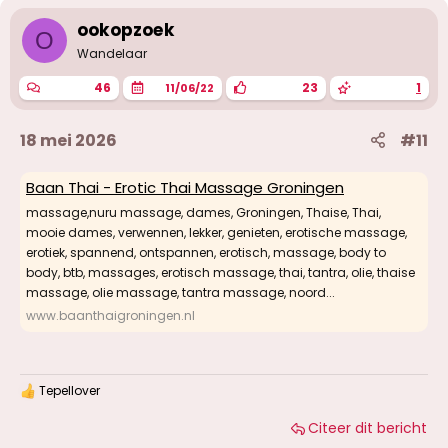
ookopzoek
O
Wandelaar
46
23
1
11/06/22
18 mei 2026
#11
Baan Thai - Erotic Thai Massage Groningen
massage,nuru massage, dames, Groningen, Thaise, Thai,
mooie dames, verwennen, lekker, genieten, erotische massage,
erotiek, spannend, ontspannen, erotisch, massage, body to
body, btb, massages, erotisch massage, thai, tantra, olie, thaise
massage, olie massage, tantra massage, noord...
www.baanthaigroningen.nl
Tepellover
W
a
Citeer dit bericht
a
r