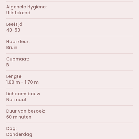
(
)
r
Algehele Hygiëne
e
Uitstekend
n
)
Leeftijd
40-50
Haarkleur
Bruin
Cupmaat
B
Lengte
1.60 m - 1.70 m
Lichaamsbouw
Normaal
Duur van bezoek
60 minuten
Dag
Donderdag