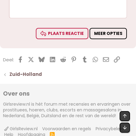
10
Verwijder concept
Centreren
Koptekst 1
Book Antiqua
Ongeordende lijst
12
Courier New
Rechts uitlijnen
Inspringen
Koptekst 2
15
Georgia
Tekst uitvullen
Inspringing verkleinen
Koptekst 3
18
Tahoma
PLAATS REACTIE
MEER OPTIES
22
Times New Roman
26
Trebuchet MS
Facebook
X (Twitter)
Bluesky
LinkedIn
Reddit
Pinterest
Tumblr
WhatsApp
E-mail
koppel
Verdana
Deel:
Zuid-Holland
Over ons
Girlsreview.nl is hét forum met recensies en ervaringen over
prostituees, hoeren, clubs, escorts en massagesalons in
Nederland, België, Duitsland en de rest van de wereld!
BOV
OND
GirlsReview.nl
Voorwaarden en regels
Privacybeleid
Help
Hoofdpagina
R