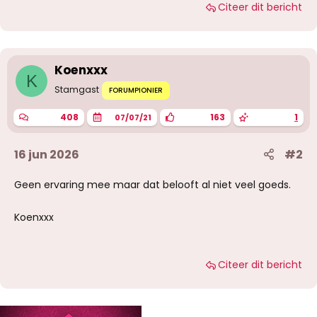
Citeer dit bericht
a
r
d
e
r
i
Koenxxx
n
K
g
Stamgast
FORUMPIONIER
e
n
408
163
1
07/07/21
:
16 jun 2026
#2
Geen ervaring mee maar dat belooft al niet veel goeds.
Koenxxx
Citeer dit bericht