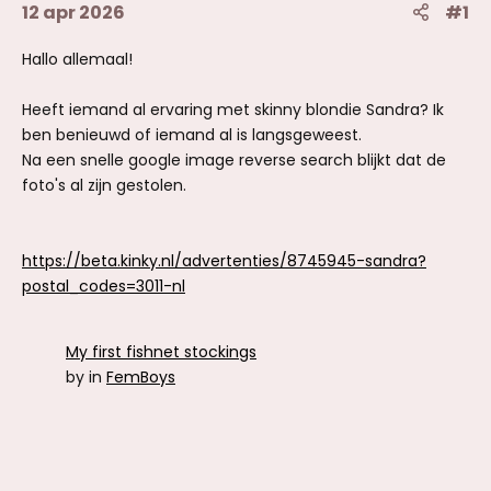
12 apr 2026
#1
Hallo allemaal!
Heeft iemand al ervaring met skinny blondie Sandra? Ik
ben benieuwd of iemand al is langsgeweest.
Na een snelle google image reverse search blijkt dat de
foto's al zijn gestolen.
https://beta.kinky.nl/advertenties/8745945-sandra?
postal_codes=3011-nl
My first fishnet stockings
by
in
FemBoys