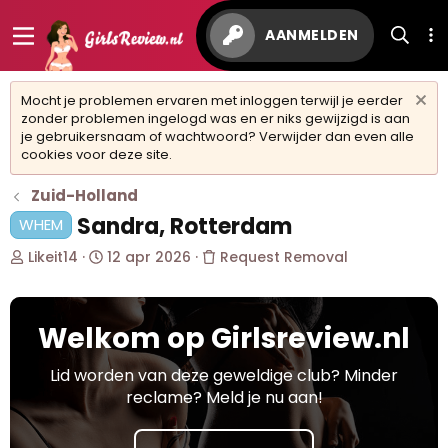
AANMELDEN
Mocht je problemen ervaren met inloggen terwijl je eerder
zonder problemen ingelogd was en er niks gewijzigd is aan
je gebruikersnaam of wachtwoord? Verwijder dan even alle
cookies voor deze site.
Zuid-Holland
Sandra, Rotterdam
WHEM
O
S
Likeit14
12 apr 2026
Request Removal
n
t
d
a
e
r
Welkom op Girlsreview.nl
r
t
w
d
e
a
Lid worden van deze geweldige club? Minder
r
t
reclame? Meld je nu aan!
p
u
s
m
t