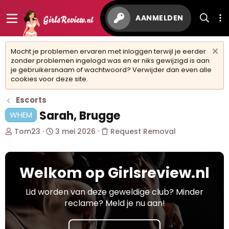
AANMELDEN
Mocht je problemen ervaren met inloggen terwijl je eerder
zonder problemen ingelogd was en er niks gewijzigd is aan
je gebruikersnaam of wachtwoord? Verwijder dan even alle
cookies voor deze site.
Escorts
Sarah, Brugge
WHEM
O
S
Tom23
3 mei 2026
Request Removal
n
t
d
a
e
r
Welkom op Girlsreview.nl
r
t
w
d
e
a
Lid worden van deze geweldige club? Minder
r
t
reclame? Meld je nu aan!
p
u
s
m
t