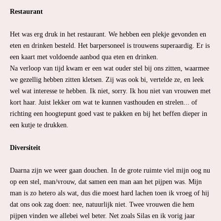
Restaurant
Het was erg druk in het restaurant. We hebben een plekje gevonden en
eten en drinken besteld. Het barpersoneel is trouwens superaardig. Er is
een kaart met voldoende aanbod qua eten en drinken.
Na verloop van tijd kwam er een wat ouder stel bij ons zitten, waarmee
we gezellig hebben zitten kletsen. Zij was ook bi, vertelde ze, en leek
wel wat interesse te hebben. Ik niet, sorry. Ik hou niet van vrouwen met
kort haar. Juist lekker om wat te kunnen vasthouden en strelen... of
richting een hoogtepunt goed vast te pakken en bij het beffen dieper in
een kutje te drukken.
Diversiteit
Daarna zijn we weer gaan douchen. In de grote ruimte viel mijn oog nu
op een stel, man/vrouw, dat samen een man aan het pijpen was. Mijn
man is zo hetero als wat, dus die moest hard lachen toen ik vroeg of hij
dat ons ook zag doen: nee, natuurlijk niet. Twee vrouwen die hem
pijpen vinden we allebei wel beter. Net zoals Silas en ik vorig jaar