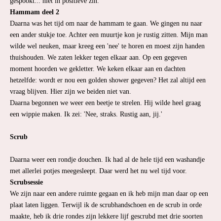
gespookt... niet in positieve zin.
Hammam deel 2
Daarna was het tijd om naar de hammam te gaan. We gingen nu naar
een ander stukje toe. Achter een muurtje kon je rustig zitten. Mijn man
wilde wel neuken, maar kreeg een 'nee' te horen en moest zijn handen
thuishouden. We zaten lekker tegen elkaar aan. Op een gegeven
moment hoorden we gekletter. We keken elkaar aan en dachten
hetzelfde: wordt er nou een golden shower gegeven? Het zal altijd een
vraag blijven. Hier zijn we beiden niet van.
Daarna begonnen we weer een beetje te strelen. Hij wilde heel graag
een wippie maken. Ik zei: 'Nee, straks. Rustig aan, jij.'
Scrub
Daarna weer een rondje douchen. Ik had al de hele tijd een washandje
met allerlei potjes meegesleept. Daar werd het nu wel tijd voor.
Scrubsessie
We zijn naar een andere ruimte gegaan en ik heb mijn man daar op een
plaat laten liggen. Terwijl ik de scrubhandschoen en de scrub in orde
maakte, heb ik drie rondes zijn lekkere lijf gescrubd met drie soorten