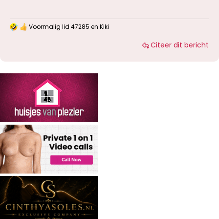
Voormalig lid 47285
en
Kiki
W
a
Citeer dit bericht
a
r
d
e
r
i
n
g
e
n
: