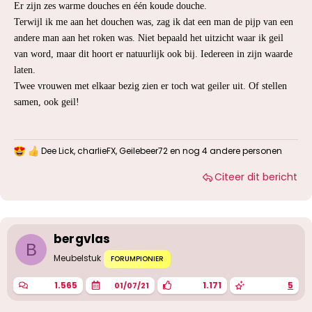
Er zijn zes warme douches en één koude douche.
Terwijl ik me aan het douchen was, zag ik dat een man de pijp van een
andere man aan het roken was. Niet bepaald het uitzicht waar ik geil
van word, maar dit hoort er natuurlijk ook bij. Iedereen in zijn waarde
laten.
Twee vrouwen met elkaar bezig zien er toch wat geiler uit. Of stellen
samen, ook geil!
Dee Lick
,
charlieFX
,
Geilebeer72
en nog 4 andere personen
W
a
Citeer dit bericht
a
r
d
e
r
i
bergvlas
n
B
g
Meubelstuk
FORUMPIONIER
e
n
1.565
1.171
5
01/07/21
: