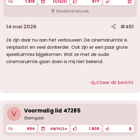
1.819
977
21
11/10/21
Stedendriehoek
14 mei 2026
#451
Ze zijn daar nu aan het verbouwen. De cinemaruimte is
verplaatst en veel donkerder. Ook zijn er een paar grote
speelruimtes bijgekomen. Wat ze met de oude
cinemaruimte gaan doen is mij niet bekend.
Citeer dit bericht
Voormalig lid 47285
V
Stamgast
694
1.805
5
09/10/24