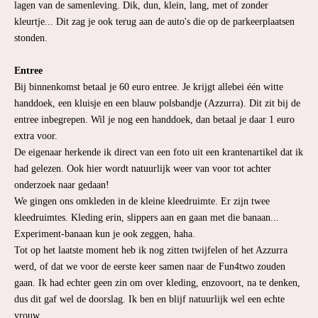
lagen van de samenleving. Dik, dun, klein, lang, met of zonder
kleurtje... Dit zag je ook terug aan de auto's die op de parkeerplaatsen
stonden.
Entree
Bij binnenkomst betaal je 60 euro entree. Je krijgt allebei één witte
handdoek, een kluisje en een blauw polsbandje (Azzurra). Dit zit bij de
entree inbegrepen. Wil je nog een handdoek, dan betaal je daar 1 euro
extra voor.
De eigenaar herkende ik direct van een foto uit een krantenartikel dat ik
had gelezen. Ook hier wordt natuurlijk weer van voor tot achter
onderzoek naar gedaan!
We gingen ons omkleden in de kleine kleedruimte. Er zijn twee
kleedruimtes. Kleding erin, slippers aan en gaan met die banaan...
Experiment-banaan kun je ook zeggen, haha.
Tot op het laatste moment heb ik nog zitten twijfelen of het Azzurra
werd, of dat we voor de eerste keer samen naar de Fun4two zouden
gaan. Ik had echter geen zin om over kleding, enzovoort, na te denken,
dus dit gaf wel de doorslag. Ik ben en blijf natuurlijk wel een echte
vrouw.