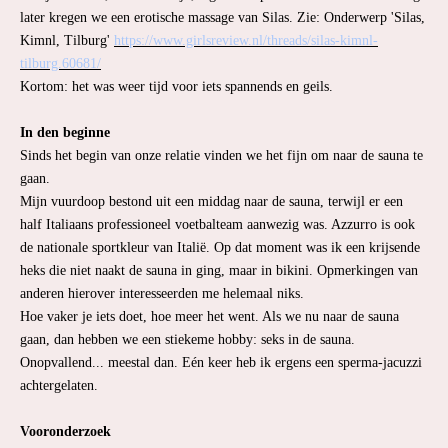
later kregen we een erotische massage van Silas. Zie: Onderwerp 'Silas,
Kimnl, Tilburg'
https://www.girlsreview.nl/threads/silas-kimnl-
tilburg.60681/
Kortom: het was weer tijd voor iets spannends en geils.
In den beginne
Sinds het begin van onze relatie vinden we het fijn om naar de sauna te
gaan.
Mijn vuurdoop bestond uit een middag naar de sauna, terwijl er een
half Italiaans professioneel voetbalteam aanwezig was. Azzurro is ook
de nationale sportkleur van Italië. Op dat moment was ik een krijsende
heks die niet naakt de sauna in ging, maar in bikini. Opmerkingen van
anderen hierover interesseerden me helemaal niks.
Hoe vaker je iets doet, hoe meer het went. Als we nu naar de sauna
gaan, dan hebben we een stiekeme hobby: seks in de sauna.
Onopvallend... meestal dan. Eén keer heb ik ergens een sperma-jacuzzi
achtergelaten.
Vooronderzoek