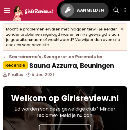
AANMELDEN
Mocht je problemen ervaren met inloggen terwijl je eerder
zonder problemen ingelogd was en er niks gewijzigd is aan
je gebruikersnaam of wachtwoord? Verwijder dan even alle
cookies voor deze site.
Sex-cinema's, Swingers- en Parenclubs
Sauna Azzurra, Beuningen
Recensie
O
S
Phallus
5 dec 2021
n
t
d
a
e
r
Welkom op Girlsreview.nl
r
t
w
d
e
a
Lid worden van deze geweldige club? Minder
r
t
reclame? Meld je nu aan!
p
u
s
m
t