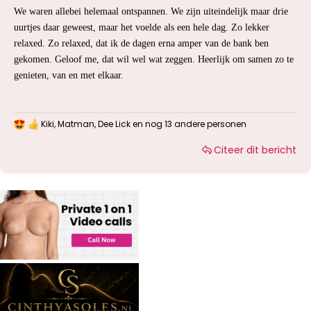
We waren allebei helemaal ontspannen. We zijn uiteindelijk maar drie
uurtjes daar geweest, maar het voelde als een hele dag. Zo lekker
relaxed. Zo relaxed, dat ik de dagen erna amper van de bank ben
gekomen. Geloof me, dat wil wel wat zeggen. Heerlijk om samen zo te
genieten, van en met elkaar.
Kiki
,
Matman
,
Dee Lick
en nog 13 andere personen
W
a
Citeer dit bericht
a
r
d
e
r
i
n
g
e
n
: