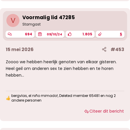
d
e
r
i
Voormalig lid 47285
V
n
g
Stamgast
e
n
694
1.805
5
09/10/24
:
15 mei 2026
#453
Zoooo we hebben heerlijk genoten van elkaar gisteren.
Heel geil om anderen sex te zien hebben en te horen
hebben...
bergvlas
,
el niño mimado!
,
Deleted member 65481
en nog 2
W
andere personen
a
a
Citeer dit bericht
r
d
e
r