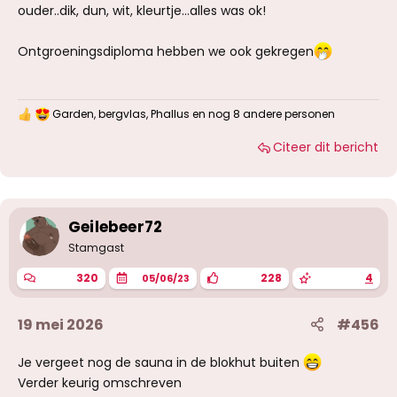
ouder..dik, dun, wit, kleurtje...alles was ok!
Ontgroeningsdiploma hebben we ook gekregen
Garden
,
bergvlas
,
Phallus
en nog 8 andere personen
W
a
Citeer dit bericht
a
r
d
e
r
i
Geilebeer72
n
g
Stamgast
e
n
320
228
4
05/06/23
:
19 mei 2026
#456
Je vergeet nog de sauna in de blokhut buiten
Verder keurig omschreven