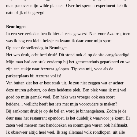
man pas over mijn wilde plannen. Over het sperma-experiment heb ik
natuurlijk niks gezegd.
Beuningen
In een ver verleden ben ik hier al eens geweest. Niet voor Azzurra; toen
was ik nog een klein heksje en kwam ik daar voor mijn sport...
Op naar de stellendag in Beuningen.
Het was druk, echt heel druk! Dit stond ook al op de site aangekondigd.
Mijn man had een stuk verderop bij het gemeentehuis geparkeerd en we
zijn een stukje naar Azzurra gelopen. Tip van mij, voor als de
parkeerplaats bij Azzurra vol is!
Van buiten ziet het er best strak uit. Je zou niet zeggen wat er achter
deze muren gebeurt, op deze heidense plek. Een plek waar ik mij wel
goed op mijn gemak voel. Een heks was vroeger ook een soort
heidene... wellicht heeft het iets met mijn voorouders te maken?
Bij aankomst druk je op de bel en word je binnengelaten. Zodra je de
deur naar het restaurant opendoet, is het duidelijk waarvoor je komt. Er
zaten veel mensen met handdoeken en sommigen waren ook halfnaakt.
Ik observeer altijd heel veel. Ik zag allemaal volk rondlopen, uit alle