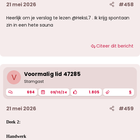
21 mei 2026
#458
Heerlijk om je verslag te lezen @HeksL7 . Ik krijg spontaan
zin in een hete sauna
Citeer dit bericht
Voormalig lid 47285
V
Stamgast
694
1.805
5
09/10/24
21 mei 2026
#459
Deek 2:
Handwerk