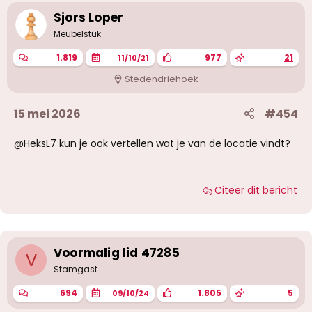
i
Sjors Loper
n
g
Meubelstuk
e
n
1.819
977
21
11/10/21
:
Stedendriehoek
15 mei 2026
#454
@HeksL7 kun je ook vertellen wat je van de locatie vindt?
Citeer dit bericht
Voormalig lid 47285
V
Stamgast
694
1.805
5
09/10/24