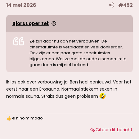
14 mei 2026
#452
Sjors Loper zei:
Ze zijn daar nu aan het verbouwen. De
cinemaruimte is verplaatst en veel donkerder.
Ook zijn er een paar grote speelruimtes
bijgekomen. Wat ze met de oude cinemaruimte
gaan doen is mij niet bekend.
Ik las ook over verbouwing ja. Ben heel benieuwd. Voor het
eerst naar een Erosauna. Normaal stiekem sexen in
normale sauna. Straks dus geen probleem
el niño mimado!
W
a
Citeer dit bericht
a
r