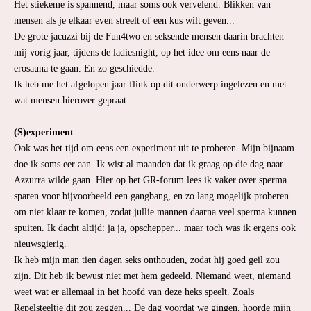
Het stiekeme is spannend, maar soms ook vervelend. Blikken van
mensen als je elkaar even streelt of een kus wilt geven...
De grote jacuzzi bij de Fun4two en seksende mensen daarin brachten
mij vorig jaar, tijdens de ladiesnight, op het idee om eens naar de
erosauna te gaan. En zo geschiedde.
Ik heb me het afgelopen jaar flink op dit onderwerp ingelezen en met
wat mensen hierover gepraat.
(S)experiment
Ook was het tijd om eens een experiment uit te proberen. Mijn bijnaam
doe ik soms eer aan. Ik wist al maanden dat ik graag op die dag naar
Azzurra wilde gaan. Hier op het GR-forum lees ik vaker over sperma
sparen voor bijvoorbeeld een gangbang, en zo lang mogelijk proberen
om niet klaar te komen, zodat jullie mannen daarna veel sperma kunnen
spuiten. Ik dacht altijd: ja ja, opschepper... maar toch was ik ergens ook
nieuwsgierig.
Ik heb mijn man tien dagen seks onthouden, zodat hij goed geil zou
zijn. Dit heb ik bewust niet met hem gedeeld. Niemand weet, niemand
weet wat er allemaal in het hoofd van deze heks speelt. Zoals
Repelsteeltje dit zou zeggen... De dag voordat we gingen, hoorde mijn