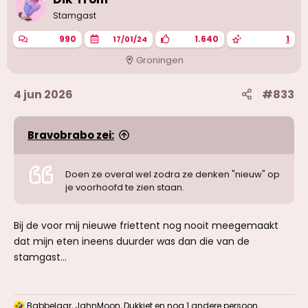
Stamgast
990
1.640
1
17/01/24
Groningen
4 jun 2026
#833
Bravobrabo zei:
Doen ze overal wel zodra ze denken "nieuw" op
je voorhoofd te zien staan.
Bij de voor mij nieuwe friettent nog nooit meegemaakt
dat mijn eten ineens duurder was dan die van de
stamgast...
Babbelaar
,
JahnMoon
,
Dukkiet
en nog 1 andere persoon