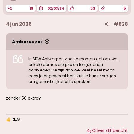
e
n
19
33
5
02/03/24
:
4 jun 2026
#828
Amberes zei:
In SKW Antwerpen vindt je momenteel ook wel
enkele dames die pzc en tongzoenen
aanbieden. Ze zijn dan wel veel bezet maar
eens je er geweest bent kun je hun nr vragen
om gemakkelijker af te spreken.
zonder 50 extra?
RLDA
W
a
Citeer dit bericht
a