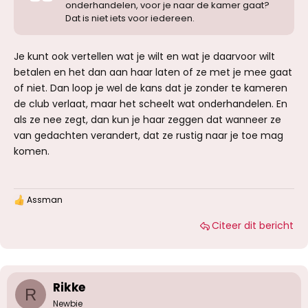
onderhandelen, voor je naar de kamer gaat?
Dat is niet iets voor iedereen.
Je kunt ook vertellen wat je wilt en wat je daarvoor wilt
betalen en het dan aan haar laten of ze met je mee gaat
of niet. Dan loop je wel de kans dat je zonder te kameren
de club verlaat, maar het scheelt wat onderhandelen. En
als ze nee zegt, dan kun je haar zeggen dat wanneer ze
van gedachten verandert, dat ze rustig naar je toe mag
komen.
Assman
W
a
Citeer dit bericht
a
r
d
e
r
i
Rikke
R
n
g
Newbie