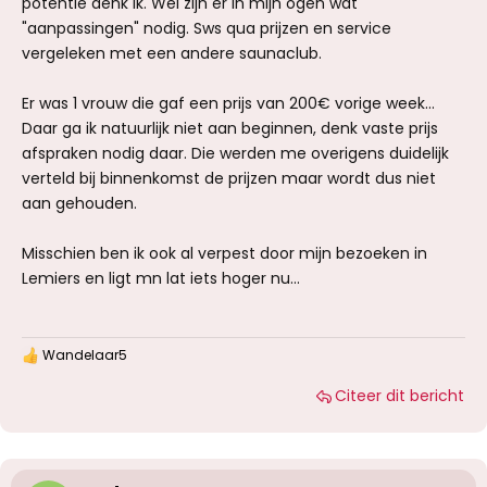
potentie denk ik. Wel zijn er in mijn ogen wat
"aanpassingen" nodig. Sws qua prijzen en service
vergeleken met een andere saunaclub.
Er was 1 vrouw die gaf een prijs van 200€ vorige week...
Daar ga ik natuurlijk niet aan beginnen, denk vaste prijs
afspraken nodig daar. Die werden me overigens duidelijk
verteld bij binnenkomst de prijzen maar wordt dus niet
aan gehouden.
Misschien ben ik ook al verpest door mijn bezoeken in
Lemiers en ligt mn lat iets hoger nu...
Wandelaar5
W
a
Citeer dit bericht
a
r
d
e
r
i