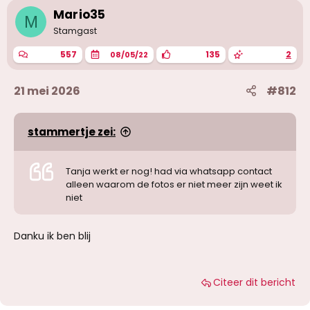
i
Mario35
M
n
g
Stamgast
e
n
557
135
2
08/05/22
:
21 mei 2026
#812
stammertje zei:
Tanja werkt er nog! had via whatsapp contact
alleen waarom de fotos er niet meer zijn weet ik
niet
Danku ik ben blij
Citeer dit bericht