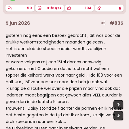
e
n
50
104
6
31/01/24
:
5 jun 2026
#835
gisteren nog eens een bezoek gebracht , dit was door de
drukke werkomstandigheden maanden geleden .
het is een club de steeds mooier wordt , ze blijven
investeren
er waren volgens mij een 15tal dames aanwezig .
gekamerd met Claudia en dat is toch echt wel een
topper die keihard werkt voor haar geld ... idd 100 voor een
half uur , 150voor een uur maar dan heb je ook wat .
ik snap de discutie wel over die prijzen maar vind ook dat
iedereen moet begrijpen dat gewoon alles VEEL duurder is
geworden in de laatste 5 jaren .
BOV
trouwens , Daisy stond zelf achter de pannen en ik heb er
het beste gegeten in de tijd dat ik er kom , ze zijn weer
OND
druk zoekende naar een kok ...
de uitbreiding buiten gaat in snelvaart verder , de