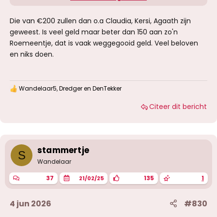
werden me overigens duidelijk verteld bij
binnenkomst de prijzen maar wordt dus niet
Die van €200 zullen dan o.a Claudia, Kersi, Agaath zijn
aan gehouden.
geweest. Is veel geld maar beter dan 150 aan zo'n
Misschien ben ik ook al verpest door mijn
Roemeentje, dat is vaak weggegooid geld. Veel beloven
bezoeken in Lemiers en ligt mn lat iets hoger
en niks doen.
nu...
Wandelaar5
,
Dredger
en
DenTekker
W
a
Citeer dit bericht
a
r
d
e
r
i
stammertje
S
n
g
Wandelaar
e
n
37
135
1
21/02/25
:
4 jun 2026
#830