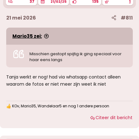
37
135
1
21/02/25
21 mei 2026
#811
Mario35 zei:
Misschien gestopt spijtig ik ging speciaal voor
haar eens langs
Tanja werkt er nog! had via whatsapp contact alleen
waarom de fotos er niet meer zijn weet ik niet
KOv
,
Mario35
,
Wandelaar5
en nog 1 andere persoon
W
a
Citeer dit bericht
a
r
d
e
r