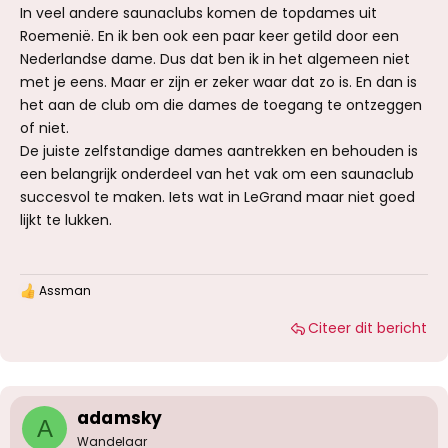
In veel andere saunaclubs komen de topdames uit
Roemenië. En ik ben ook een paar keer getild door een
Nederlandse dame. Dus dat ben ik in het algemeen niet
met je eens. Maar er zijn er zeker waar dat zo is. En dan is
het aan de club om die dames de toegang te ontzeggen
of niet.
De juiste zelfstandige dames aantrekken en behouden is
een belangrijk onderdeel van het vak om een saunaclub
succesvol te maken. Iets wat in LeGrand maar niet goed
lijkt te lukken.
Assman
W
a
Citeer dit bericht
a
r
d
e
r
i
adamsky
A
n
g
Wandelaar