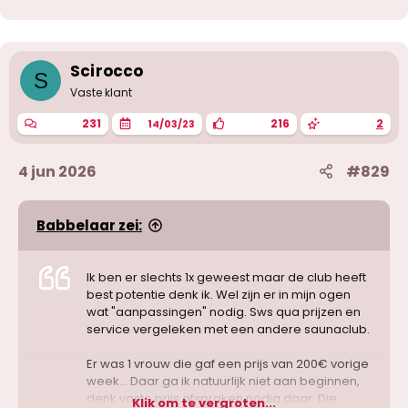
r
d
e
r
i
Scirocco
S
n
g
Vaste klant
e
n
231
216
2
14/03/23
:
4 jun 2026
#829
Babbelaar zei:
Ik ben er slechts 1x geweest maar de club heeft
best potentie denk ik. Wel zijn er in mijn ogen
wat "aanpassingen" nodig. Sws qua prijzen en
service vergeleken met een andere saunaclub.
Er was 1 vrouw die gaf een prijs van 200€ vorige
week... Daar ga ik natuurlijk niet aan beginnen,
denk vaste prijs afspraken nodig daar. Die
Klik om te vergroten...