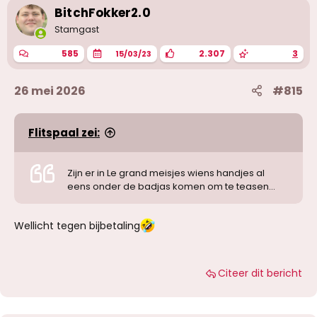
i
BitchFokker2.0
n
g
Stamgast
e
n
585
2.307
3
15/03/23
:
26 mei 2026
#815
Flitspaal zei:
Zijn er in Le grand meisjes wiens handjes al
eens onder de badjas komen om te teasen...
Wellicht tegen bijbetaling
Citeer dit bericht