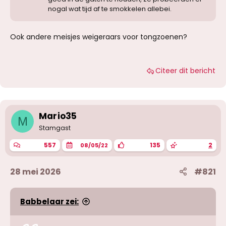
nogal wat tijd af te smokkelen allebei.
Ook andere meisjes weigeraars voor tongzoenen?
Citeer dit bericht
Mario35
M
Stamgast
557
135
2
08/05/22
28 mei 2026
#821
Babbelaar zei: