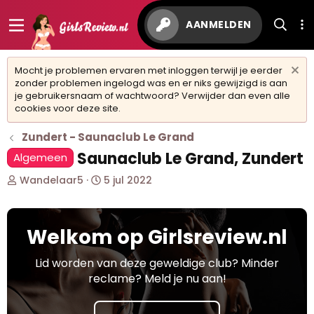
AANMELDEN
Mocht je problemen ervaren met inloggen terwijl je eerder
zonder problemen ingelogd was en er niks gewijzigd is aan
je gebruikersnaam of wachtwoord? Verwijder dan even alle
cookies voor deze site.
Zundert - Saunaclub Le Grand
Saunaclub Le Grand, Zundert
Algemeen
O
S
Wandelaar5
5 jul 2022
n
t
d
a
e
r
Welkom op Girlsreview.nl
r
t
w
d
e
a
Lid worden van deze geweldige club? Minder
r
t
reclame? Meld je nu aan!
p
u
s
m
t