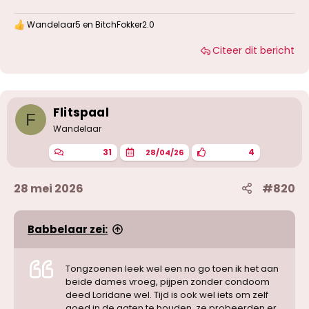
Wandelaar5
en
BitchFokker2.0
W
a
Citeer dit bericht
a
r
d
e
r
i
Flitspaal
F
n
g
Wandelaar
e
n
31
4
28/04/26
:
28 mei 2026
#820
Babbelaar zei:
Tongzoenen leek wel een no go toen ik het aan
beide dames vroeg, pijpen zonder condoom
deed Loridane wel. Tijd is ook wel iets om zelf
goed in de gaten te houden, ze probeerden er