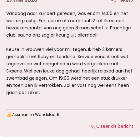
27 mei 2026
#817
Vandaag naar Zundert gereden, was er om 14:00 en het
was erg rustig. Een dame of maximaal 12 tot 15 en een
bezoekersaantal van nog geen 8 man schat ik. Prachtige
club, sauna enz zag er keurig uit allemaal!
Keuze in vrouwen viel voor mij tegen. Ik heb 2 kamers
gemaakt met Ruby en Loridana. Service vond ik ook wat
tegenvallen wat aangeboden werd vergeleken met
Sixsens. Wel een leuke dag gehad, heerlijk relaxed aan het
zwembad gelegen. Om 19:00 werd het een stuk drukker
en toen ben ik vertrokken. Zal er vast nog wel eens heen
gaan dat zeker.
Assman
en
Wandelaar5
W
a
Citeer dit bericht
a
r
d