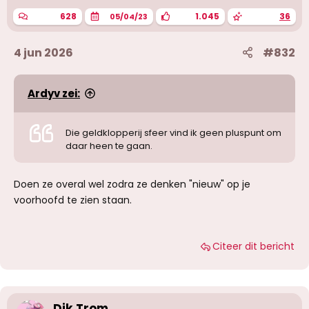
628
1.045
36
05/04/23
4 jun 2026
#832
Ardyv zei:
Die geldklopperij sfeer vind ik geen pluspunt om
daar heen te gaan.
Doen ze overal wel zodra ze denken "nieuw" op je
voorhoofd te zien staan.
Citeer dit bericht
Dik Trom