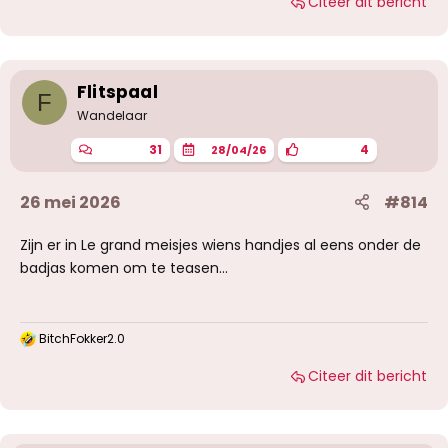
Citeer dit bericht
Flitspaal
F
Wandelaar
31
4
28/04/26
26 mei 2026
#814
Zijn er in Le grand meisjes wiens handjes al eens onder de
badjas komen om te teasen...
BitchFokker2.0
W
a
Citeer dit bericht
a
r
d
e
r