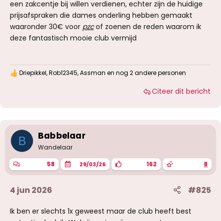
een zakcentje bij willen verdienen, echter zijn de huidige
prijsafspraken die dames onderling hebben gemaakt
waaronder 30€ voor
pzc
of zoenen de reden waarom ik
deze fantastisch mooie club vermijd
Driepikkel
,
Rob12345
,
Assman
en nog 2 andere personen
W
a
Citeer dit bericht
a
r
d
e
r
i
Babbelaar
B
n
g
Wandelaar
e
n
58
162
8
29/03/26
:
4 jun 2026
#825
Ik ben er slechts 1x geweest maar de club heeft best