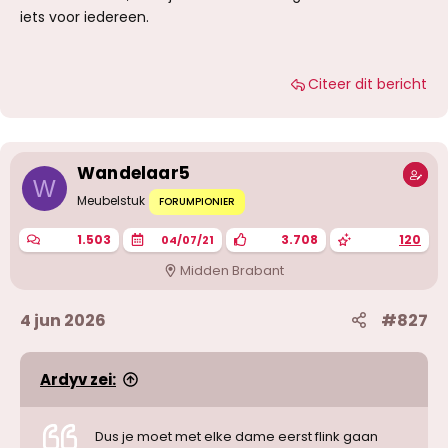
Misschien ben ik ook al verpest door mijn
iets voor iedereen.
bezoeken in Lemiers en ligt mn lat iets hoger
nu...
Citeer dit bericht
Wandelaar5
W
Meubelstuk
FORUMPIONIER
1.503
3.708
120
04/07/21
Midden Brabant
4 jun 2026
#827
Ardyv zei:
Dus je moet met elke dame eerst flink gaan