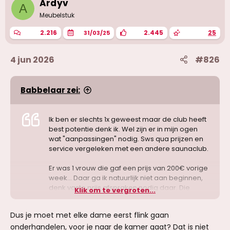
Ardyv
A
n
g
Meubelstuk
e
n
2.216
2.445
25
31/03/25
:
4 jun 2026
#826
Babbelaar zei:
Ik ben er slechts 1x geweest maar de club heeft
best potentie denk ik. Wel zijn er in mijn ogen
wat "aanpassingen" nodig. Sws qua prijzen en
service vergeleken met een andere saunaclub.
Er was 1 vrouw die gaf een prijs van 200€ vorige
week... Daar ga ik natuurlijk niet aan beginnen,
denk vaste prijs afspraken nodig daar. Die
Klik om te vergroten...
werden me overigens duidelijk verteld bij
binnenkomst de prijzen maar wordt dus niet
Dus je moet met elke dame eerst flink gaan
aan gehouden.
onderhandelen, voor je naar de kamer gaat? Dat is niet