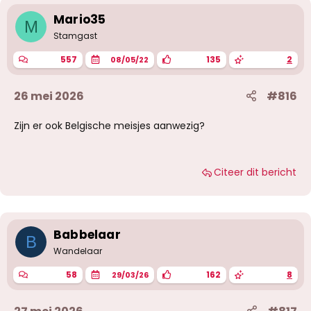
Mario35
M
Stamgast
557
135
2
08/05/22
26 mei 2026
#816
Zijn er ook Belgische meisjes aanwezig?
Citeer dit bericht
Babbelaar
B
Wandelaar
58
162
8
29/03/26