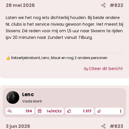
28 mei 2026
#822
Laten we het nog iets dichterbij houden. Bij beide andere
NL clubs is het service niveau gewoon hoger. Het meest bij
Sixsens. Dé reden voor mij om 1,5 uur naar Sixsens te rijden
ipv 20 minuten naar Zundert vanuit Tilburg.
Ketsertjebrabant
,
Lenc
,
Mauk
en nog 2 andere personen
W
a
Citeer dit bericht
a
r
d
e
r
i
Lenc
n
g
Vaste klant
e
n
134
1.317
1
14/03/22
:
3 jun 2026
#823