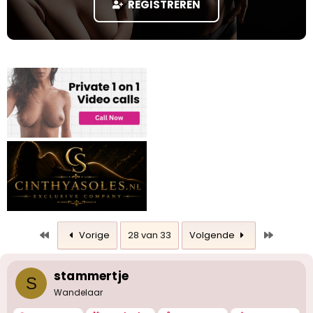
REGISTREREN
a
r
t
e
r
Eerste
Laatste
Vorige
28 van 33
Volgende
stammertje
S
Wandelaar