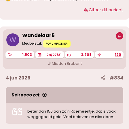
W
a
Citeer dit bericht
a
r
d
e
r
i
Wandelaar5
n
W
g
Meubelstuk
FORUMPIONIER
e
n
1.503
3.708
120
04/07/21
:
Midden Brabant
4 jun 2026
#834
Scirocco zei:
beter dan 150 aan zo'n Roemeentje, dat is vaak
weggegooid geld. Veel beloven en niks doen.