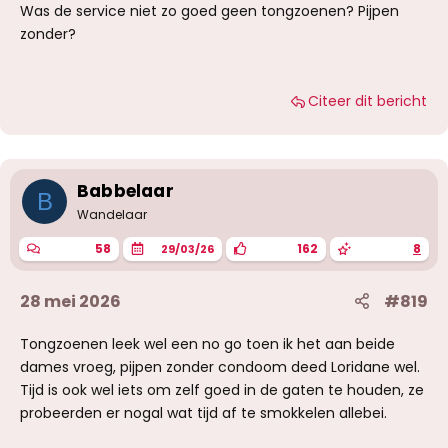
Was de service niet zo goed geen tongzoenen? Pijpen
dag gehad, heerlijk relaxed aan het zwembad
zonder?
gelegen. Om 19:00 werd het een stuk drukker en
toen ben ik vertrokken. Zal er vast nog wel eens
heen gaan dat zeker.
Citeer dit bericht
Babbelaar
B
Wandelaar
58
162
8
29/03/26
28 mei 2026
#819
Tongzoenen leek wel een no go toen ik het aan beide
dames vroeg, pijpen zonder condoom deed Loridane wel.
Tijd is ook wel iets om zelf goed in de gaten te houden, ze
probeerden er nogal wat tijd af te smokkelen allebei.