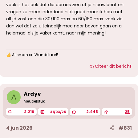
vaak is het ook dat die dames zien of je nieuw bent en
vragen ze meer inderdaad niet goed maar ik hou met
altijd vast aan die 30/100 max en 60/150 max. vaak zie
dan wel dat ze uiteindelijk mee naar boven gaan en al
helemaal als je vaker komt. naar mijn mening!
Assman
en
Wandelaar5
W
a
Citeer dit bericht
a
r
d
e
r
i
Ardyv
A
n
g
Meubelstuk
e
n
2.216
2.445
25
31/03/25
:
4 jun 2026
#831