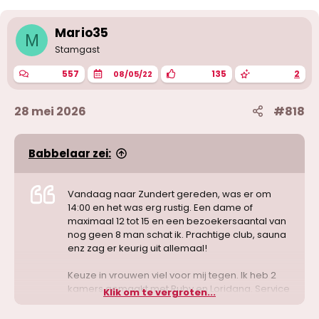
e
r
i
Mario35
M
n
g
Stamgast
e
n
557
135
2
08/05/22
:
28 mei 2026
#818
Babbelaar zei:
Vandaag naar Zundert gereden, was er om
14:00 en het was erg rustig. Een dame of
maximaal 12 tot 15 en een bezoekersaantal van
nog geen 8 man schat ik. Prachtige club, sauna
enz zag er keurig uit allemaal!
Keuze in vrouwen viel voor mij tegen. Ik heb 2
kamers gemaakt met Ruby en Loridana. Service
Klik om te vergroten...
vond ik ook wat tegenvallen wat aangeboden
werd vergeleken met Sixsens. Wel een leuke