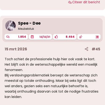
Citeer dit bericht
a
r
d
e
r
i
Spee - Dee
n
g
Meubelstuk
e
n
1.854
8.464
18
12/12/21
:
15 mrt 2026
#45
Toch schiet de professionele hulp hier ook vaak te kort.
Het blijft ook in de wetenschappelijke wereld een moeilijk
fenomeen.
Blij verslavingsproblematiek beroept de wetenschap zich
meestal op totale onthouding. Maar bij seks ligt dit toch
wel anders, gezien seks een natuurlijke behoefte is,
waarbij onthouding daarvan ook tot de nodige frustraties
kan leiden.