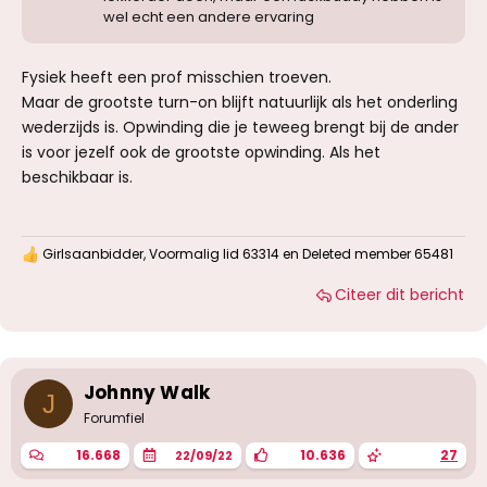
wel echt een andere ervaring
Fysiek heeft een prof misschien troeven.
Maar de grootste turn-on blijft natuurlijk als het onderling
wederzijds is. Opwinding die je teweeg brengt bij de ander
is voor jezelf ook de grootste opwinding. Als het
beschikbaar is.
Girlsaanbidder
,
Voormalig lid 63314
en
Deleted member 65481
W
a
Citeer dit bericht
a
r
d
e
r
i
Johnny Walk
J
n
g
Forumfiel
e
n
16.668
10.636
27
22/09/22
: