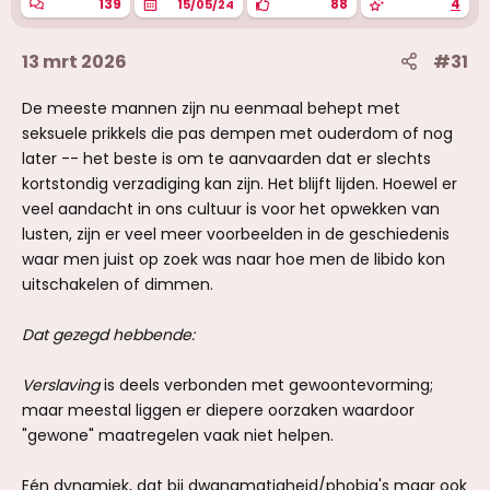
139
88
4
15/05/24
13 mrt 2026
#31
De meeste mannen zijn nu eenmaal behept met
seksuele prikkels die pas dempen met ouderdom of nog
later -- het beste is om te aanvaarden dat er slechts
kortstondig verzadiging kan zijn. Het blijft lijden. Hoewel er
veel aandacht in ons cultuur is voor het opwekken van
lusten, zijn er veel meer voorbeelden in de geschiedenis
waar men juist op zoek was naar hoe men de libido kon
uitschakelen of dimmen.
Dat gezegd hebbende:
Verslaving
is deels verbonden met gewoontevorming;
maar meestal liggen er diepere oorzaken waardoor
"gewone" maatregelen vaak niet helpen.
Eén dynamiek, dat bij dwangmatigheid/phobia's maar ook