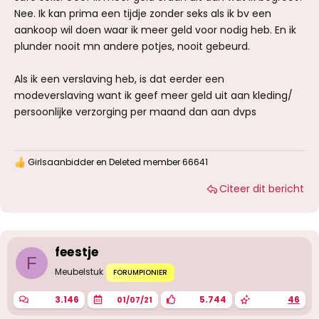
Nee. Ik kan prima een tijdje zonder seks als ik bv een
aankoop wil doen waar ik meer geld voor nodig heb. En ik
plunder nooit mn andere potjes, nooit gebeurd.
Als ik een verslaving heb, is dat eerder een
modeverslaving want ik geef meer geld uit aan kleding/
persoonlijke verzorging per maand dan aan dvps
Girlsaanbidder
en
Deleted member 66641
W
a
Citeer dit bericht
a
r
d
e
r
i
feestje
n
F
g
Meubelstuk
FORUMPIONIER
e
n
3.146
5.744
46
01/07/21
: