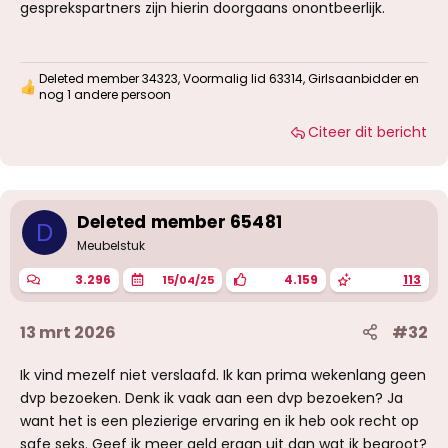
gesprekspartners zijn hierin doorgaans onontbeerlijk.
Deleted member 34323
,
Voormalig lid 63314
,
Girlsaanbidder
en
W
nog 1 andere persoon
a
a
Citeer dit bericht
r
d
e
r
i
Deleted member 65481
n
D
g
Meubelstuk
e
n
3.296
4.159
113
15/04/25
:
13 mrt 2026
#32
Ik vind mezelf niet verslaafd. Ik kan prima wekenlang geen
dvp bezoeken. Denk ik vaak aan een dvp bezoeken? Ja
want het is een plezierige ervaring en ik heb ook recht op
safe seks. Geef ik meer geld eraan uit dan wat ik begroot?