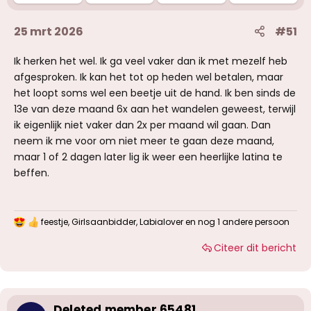
:
25 mrt 2026
#51
Ik herken het wel. Ik ga veel vaker dan ik met mezelf heb
afgesproken. Ik kan het tot op heden wel betalen, maar
het loopt soms wel een beetje uit de hand. Ik ben sinds de
13e van deze maand 6x aan het wandelen geweest, terwijl
ik eigenlijk niet vaker dan 2x per maand wil gaan. Dan
neem ik me voor om niet meer te gaan deze maand,
maar 1 of 2 dagen later lig ik weer een heerlijke latina te
beffen.
feestje
,
Girlsaanbidder
,
Labialover
en nog 1 andere persoon
W
a
Citeer dit bericht
a
r
d
e
r
i
Deleted member 65481