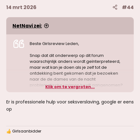
14 mrt 2026
#44
NetNavi zei:
Beste Girlsreview Leden,
Snap dat dit onderwerp op dit forum
waarschijnlijk anders wordt geïnterpreteerd,
maar wat kan je doen als je zelf tot de
ontdekking bent gekomen dat je bezoeken
naar de de dames van de nacht
problematische vormen heeft aangenomen?
Klik om te vergroten...
Ben vandaag naar de huisarts geweest om dit
te bespreken, maar die gooide het op andere
Er is professionele hulp voor seksverslaving, google er eens
problematiek (Heb helaas in het verleden een
op
psychotische episode gehad) Medicatie is nu
wel verhoogd maar heb het gevoel dat dit het
niet gaat oplossen.
Girlsaanbidder
Weet even niet goed meer wat ik nu kan doen.
W
a