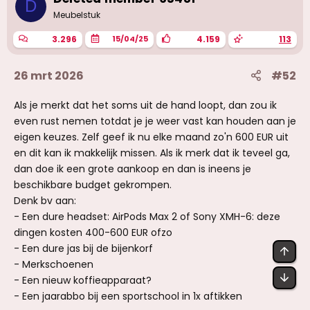
D
n
g
Meubelstuk
e
n
3.296
4.159
113
15/04/25
:
26 mrt 2026
#52
Als je merkt dat het soms uit de hand loopt, dan zou ik
even rust nemen totdat je je weer vast kan houden aan je
eigen keuzes. Zelf geef ik nu elke maand zo'n 600 EUR uit
en dit kan ik makkelijk missen. Als ik merk dat ik teveel ga,
dan doe ik een grote aankoop en dan is ineens je
beschikbare budget gekrompen.
Denk bv aan:
- Een dure headset: AirPods Max 2 of Sony XMH-6: deze
dingen kosten 400-600 EUR ofzo
- Een dure jas bij de bijenkorf
BOV
- Merkschoenen
OND
- Een nieuw koffieapparaat?
- Een jaarabbo bij een sportschool in 1x aftikken