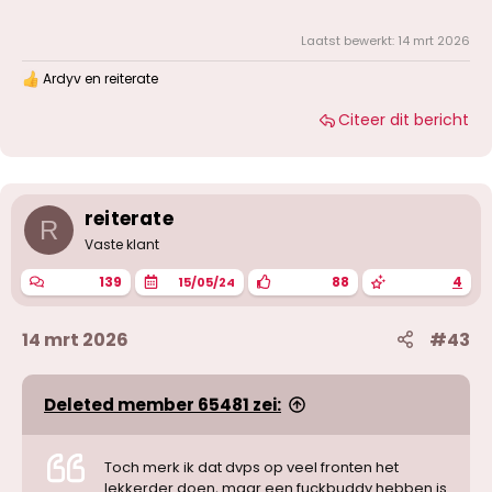
Laatst bewerkt:
14 mrt 2026
Ardyv
en
reiterate
W
a
Citeer dit bericht
a
r
d
e
r
i
reiterate
R
n
g
Vaste klant
e
n
139
88
4
15/05/24
:
14 mrt 2026
#43
Deleted member 65481 zei:
Toch merk ik dat dvps op veel fronten het
lekkerder doen, maar een fuckbuddy hebben is