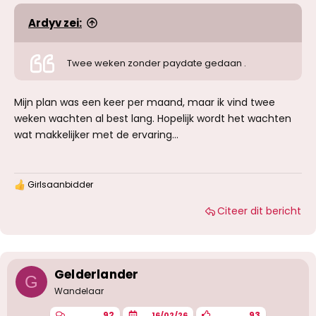
Ardyv zei:
Twee weken zonder paydate gedaan .
Mijn plan was een keer per maand, maar ik vind twee
weken wachten al best lang. Hopelijk wordt het wachten
wat makkelijker met de ervaring...
Girlsaanbidder
W
a
Citeer dit bericht
a
r
d
e
r
i
Gelderlander
G
n
g
Wandelaar
e
n
92
93
16/02/26