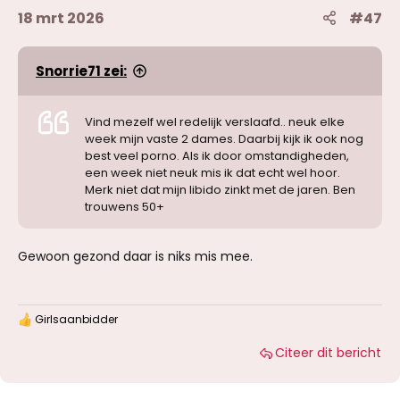
18 mrt 2026
#47
Snorrie71 zei:
Vind mezelf wel redelijk verslaafd.. neuk elke
week mijn vaste 2 dames. Daarbij kijk ik ook nog
best veel porno. Als ik door omstandigheden,
een week niet neuk mis ik dat echt wel hoor.
Merk niet dat mijn libido zinkt met de jaren. Ben
trouwens 50+
Gewoon gezond daar is niks mis mee.
Girlsaanbidder
W
a
Citeer dit bericht
a
r
d
e