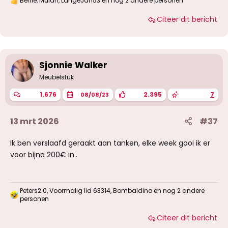
Beffie
,
Mulan
,
LangeJan53
en nog 2 andere personen
W
a
Citeer dit bericht
a
r
d
e
r
i
Sjonnie Walker
n
g
Meubelstuk
e
n
1.676
2.395
7
08/08/23
:
13 mrt 2026
#37
Ik ben verslaafd geraakt aan tanken, elke week gooi ik er
voor bijna 200€ in..
Peters2.0
,
Voormalig lid 63314
,
Bombaldino
en nog 2 andere
W
personen
a
a
Citeer dit bericht
r