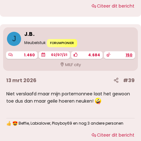
a
Citeer dit bericht
a
r
d
e
r
i
J.B.
n
J
g
Meubelstuk
FORUMPIONIER
e
n
1.460
4.684
150
02/07/21
:
MILF city
13 mrt 2026
#39
Niet verslaafd maar mijn portemonnee laat het gewoon
toe dus dan maar geile hoeren neuken!
Beffie
,
Labialover
,
Playboy69
en nog 3 andere personen
W
a
Citeer dit bericht
a
r