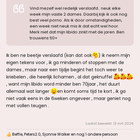
Vind mezelf wel redelijk verslaafd.. neuk elke
week mijn vaste 2 dames. Daarbij kijk ik ook nog
best veel porno. Als ik door omstandigheden,
een week niet neuk mis ik dat echt wel hoor.
Merk niet dat mijn libido zinkt met de jaren. Ben
trouwens 50+
Ik ben ne beetje verslaafd (kan dat ook
) ik neem mijn
eigen tekens voor , ik ga minderen of stoppen met de
dames , maar naar een tijdje begint het toch weer te
kriebelen , die heerlijk lichamen , al dat geknuffel
, want mijn libido word minder ben 70jaar , het duurt
allemaal wat langer
en komt soms tijd te kort , ik ga
niet vaak eens in de 6weken ongeveer , maar geniet nog
met vollen teugen .
Laatst bewerkt:
13 mrt 2026
Beffie
,
Peters2.0
,
Sjonnie Walker
en nog 1 andere persoon
W