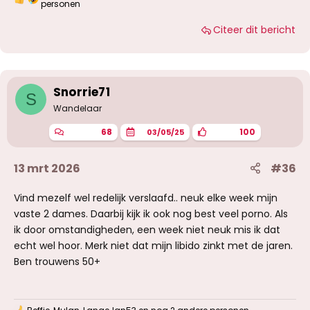
W
personen
a
a
Citeer dit bericht
r
d
e
r
i
Snorrie71
n
S
g
Wandelaar
e
n
68
100
03/05/25
:
13 mrt 2026
#36
Vind mezelf wel redelijk verslaafd.. neuk elke week mijn
vaste 2 dames. Daarbij kijk ik ook nog best veel porno. Als
ik door omstandigheden, een week niet neuk mis ik dat
echt wel hoor. Merk niet dat mijn libido zinkt met de jaren.
Ben trouwens 50+