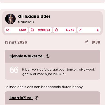
d
e
r
i
Girlsaanbidder
n
g
Meubelstuk
e
n
1.512
5.249
6
22/09/24
:
13 mrt 2026
#38
Sjonnie Walker zei:
Ik ben verslaafd geraakt aan tanken, elke week
gooi ik er voor bijna 200€ in..
Ja indd dat is ook een heeeeeeele duren hobby .
Snorrie71 zei: