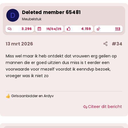
r
i
Deleted member 65481
n
D
g
Meubelstuk
e
n
3.296
4.159
113
15/04/25
:
13 mrt 2026
#34
Miss wel maar ik heb ontdekt dat vrouwen erg geilen op
mannen die er goed uitzien dus miss is t eerder een
voorwaarde voor mezelf voordat ik eenndvp bezoek,
vroeger was ik niet zo
Girlsaanbidder
en
Ardyv
W
a
Citeer dit bericht
a
r
d
e
r