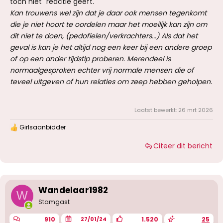
toch niet" reactie geeft.
Kan trouwens wel zijn dat je daar ook mensen tegenkomt
die je niet hoort te oordelen maar het moeilijk kan zijn om
dit niet te doen, (pedofielen/verkrachters...) Als dat het
geval is kan je het altijd nog een keer bij een andere groep
of op een ander tijdstip proberen. Merendeel is
normaalgesproken echter vrij normale mensen die of
teveel uitgeven of hun relaties om zeep hebben geholpen.
Laatst bewerkt:
26 mrt 2026
Girlsaanbidder
W
a
Citeer dit bericht
a
r
d
e
r
i
Wandelaar1982
W
n
g
Stamgast
e
n
910
1.520
25
27/01/24