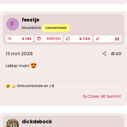
d
e
r
i
feestje
n
F
g
Meubelstuk
FORUMPIONIER
e
n
3.146
5.744
46
01/07/21
:
13 mrt 2026
#40
Lekker man!
Girlsaanbidder
en
J.B.
W
a
Citeer dit bericht
a
r
d
e
r
i
dickdebock
n