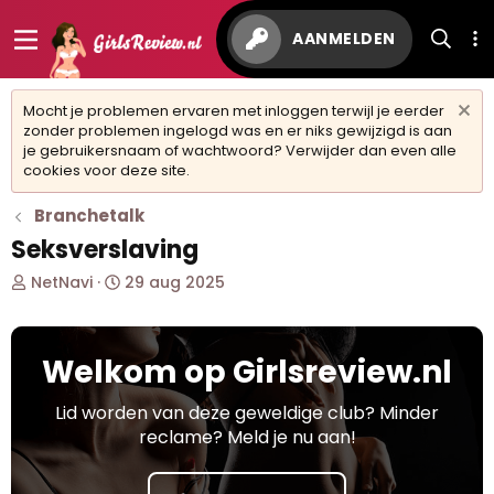
AANMELDEN
Mocht je problemen ervaren met inloggen terwijl je eerder
zonder problemen ingelogd was en er niks gewijzigd is aan
je gebruikersnaam of wachtwoord? Verwijder dan even alle
cookies voor deze site.
Branchetalk
Seksverslaving
O
S
NetNavi
29 aug 2025
n
t
d
a
e
r
Welkom op Girlsreview.nl
r
t
w
d
e
a
Lid worden van deze geweldige club? Minder
r
t
reclame? Meld je nu aan!
p
u
s
m
t