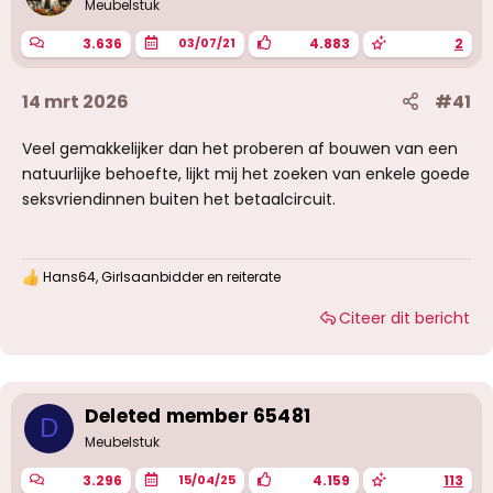
g
Meubelstuk
e
n
3.636
4.883
2
03/07/21
:
14 mrt 2026
#41
Veel gemakkelijker dan het proberen af bouwen van een
natuurlijke behoefte, lijkt mij het zoeken van enkele goede
seksvriendinnen buiten het betaalcircuit.
Hans64
,
Girlsaanbidder
en
reiterate
W
a
Citeer dit bericht
a
r
d
e
r
i
Deleted member 65481
D
n
g
Meubelstuk
e
n
3.296
4.159
113
15/04/25