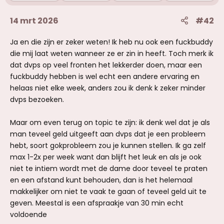
:
14 mrt 2026
#42
Ja en die zijn er zeker weten! Ik heb nu ook een fuckbuddy
die mij laat weten wanneer ze er zin in heeft. Toch merk ik
dat dvps op veel fronten het lekkerder doen, maar een
fuckbuddy hebben is wel echt een andere ervaring en
helaas niet elke week, anders zou ik denk k zeker minder
dvps bezoeken.
Maar om even terug on topic te zijn: ik denk wel dat je als
man teveel geld uitgeeft aan dvps dat je een probleem
hebt, soort gokprobleem zou je kunnen stellen. Ik ga zelf
max 1-2x per week want dan blijft het leuk en als je ook
niet te intiem wordt met de dame door teveel te praten
en een afstand kunt behouden, dan is het helemaal
makkelijker om niet te vaak te gaan of teveel geld uit te
geven. Meestal is een afspraakje van 30 min echt
voldoende