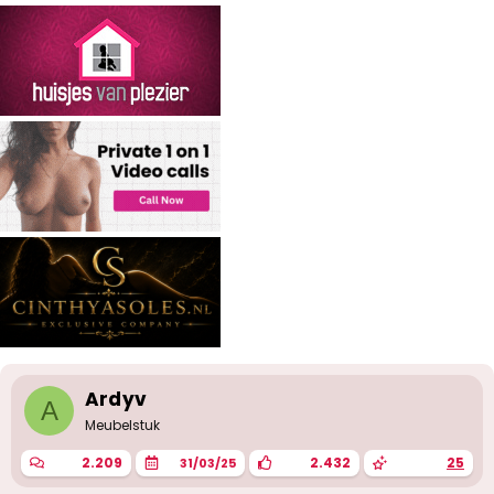
r
i
n
g
e
n
:
Ardyv
A
Meubelstuk
2.209
2.432
25
31/03/25