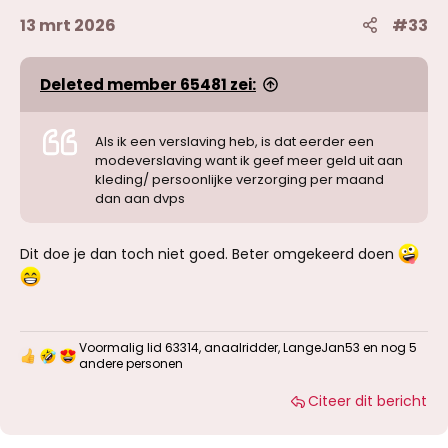
13 mrt 2026
#33
Deleted member 65481 zei:
Als ik een verslaving heb, is dat eerder een
modeverslaving want ik geef meer geld uit aan
kleding/ persoonlijke verzorging per maand
dan aan dvps
Dit doe je dan toch niet goed. Beter omgekeerd doen
Voormalig lid 63314
,
anaalridder
,
LangeJan53
en nog 5
W
andere personen
a
a
Citeer dit bericht
r
d
e