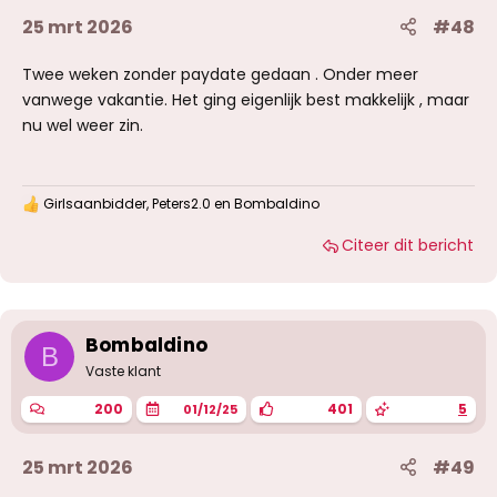
25 mrt 2026
#48
Twee weken zonder paydate gedaan . Onder meer
vanwege vakantie. Het ging eigenlijk best makkelijk , maar
nu wel weer zin.
Girlsaanbidder
,
Peters2.0
en
Bombaldino
W
a
Citeer dit bericht
a
r
d
e
r
i
Bombaldino
B
n
g
Vaste klant
e
n
200
401
5
01/12/25
:
25 mrt 2026
#49