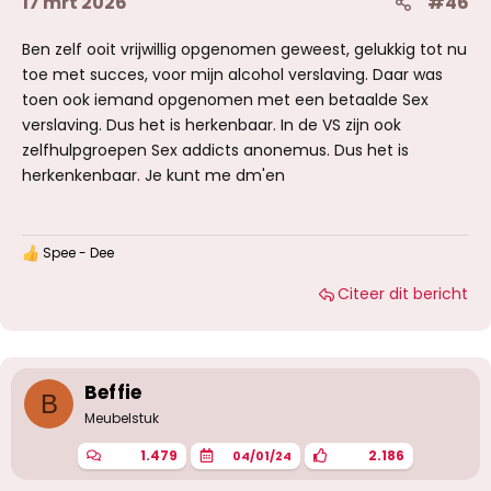
17 mrt 2026
#46
Ben zelf ooit vrijwillig opgenomen geweest, gelukkig tot nu
toe met succes, voor mijn alcohol verslaving. Daar was
toen ook iemand opgenomen met een betaalde Sex
verslaving. Dus het is herkenbaar. In de VS zijn ook
zelfhulpgroepen Sex addicts anonemus. Dus het is
herkenkenbaar. Je kunt me dm'en
Spee - Dee
W
a
Citeer dit bericht
a
r
d
e
r
i
Beffie
B
n
g
Meubelstuk
e
n
1.479
2.186
04/01/24
: