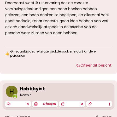
Daarnaast weet ik uit ervaring dat de meeste
verslavingsdeskundigen een hoop boeken hebben
gelezen, een hoop denken te begrijpen, en allemaal heel
goed bedoeld, maar meestal geen idee hebben van wat
er zich daadwerkelijk afspeelt in de psyche van de
persoon waar zij mee van doen hebben.
Girlsaanbidder
,
reiterate
,
dickdebock
en nog 2 andere
W
personen
a
a
Citeer dit bericht
r
d
e
r
i
Hobbbyist
n
H
g
Newbie
e
n
4
2
1
17/03/26
: