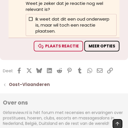
26
Trebuchet MS
Weet je zeker dat je reactie nog wel
relevant is?
Verdana
Ik weet dat dit een oud onderwerp
is, maar wil toch een reactie
plaatsen.
PLAATS REACTIE
MEER OPTIES
Facebook
X (Twitter)
Bluesky
LinkedIn
Reddit
Pinterest
Tumblr
WhatsApp
E-mail
koppel
Deel:
Oost-Vlaanderen
Over ons
Girlsreview.nl is hét forum met recensies en ervaringen over
prostituees, hoeren, clubs, escorts en massagesalons in
Nederland, België, Duitsland en de rest van de wereld!
BOV