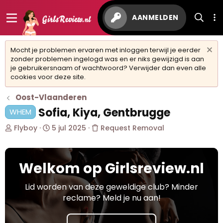
AANMELDEN
Mocht je problemen ervaren met inloggen terwijl je eerder
zonder problemen ingelogd was en er niks gewijzigd is aan
je gebruikersnaam of wachtwoord? Verwijder dan even alle
cookies voor deze site.
Oost-Vlaanderen
Sofia, Kiya, Gentbrugge
WHEM
O
S
Flyboy
5 jul 2025
Request Removal
n
t
d
a
e
r
Welkom op Girlsreview.nl
r
t
w
d
e
a
Lid worden van deze geweldige club? Minder
r
t
reclame? Meld je nu aan!
p
u
s
m
t