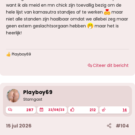
want ik als meid en mn chick zijn toevallig bezig om de
hele lijst van kamasutra standjes af te werken
maar
niet alle standen zijn haalbaar omdat we allebei zeg maar
geen extern geslachtsorgaan hebben
maar het is
heerlijk!
Playboy69
W
a
Citeer dit bericht
a
r
d
e
r
i
Playboy69
n
g
Stamgast
e
n
287
212
14
22/08/23
:
15 jul 2026
#104