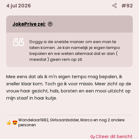
4 jul 2026
#92
JokePrive zei:
Doggy is de snelste manier om een man te
laten komen. Je kan namelijk je eigen tempo
bepalen en we weten allemaal dat er dan (
meestal ) geen rem op zit.
Mee eens dat als ik m'n eigen tempo mag bepalen, ik
sneller klaar kom. Toch ga ik voor missio. Meer zicht op de
vrouw haar gezicht, hals, borsten en een mooi uitzicht op
mijn staaf in haar kutje.
Wandelaar1982
,
Girlsaanbidder
,
Marco
en nog 2 andere
W
personen
a
a
Citeer dit bericht