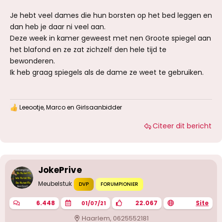
Je hebt veel dames die hun borsten op het bed leggen en
dan heb je daar ni veel aan.
Deze week in kamer geweest met nen Groote spiegel aan
het blafond en ze zat zichzelf den hele tijd te
bewonderen.
Ik heb graag spiegels als de dame ze weet te gebruiken.
Leeootje
,
Marco
en
Girlsaanbidder
W
a
Citeer dit bericht
a
r
d
e
r
i
JokePrive
n
g
Meubelstuk
DVP
FORUMPIONIER
e
n
6.448
22.067
Site
01/07/21
:
Haarlem, 0625552181