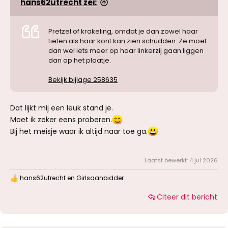
hans62utrecht zei:
Pretzel of krakeling, omdat je dan zowel haar
tieten als haar kont kan zien schudden. Ze moet
dan wel iets meer op haar linkerzij gaan liggen
dan op het plaatje.
Bekijk bijlage 258635
Dat lijkt mij een leuk stand je.
Moet ik zeker eens proberen.
Bij het meisje waar ik altijd naar toe ga.
Laatst bewerkt:
4 jul 2026
hans62utrecht
en
Girlsaanbidder
W
a
Citeer dit bericht
a
r
d
e