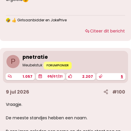
Girlsaanbidder
en
JokePrive
W
a
Citeer dit bericht
a
r
d
e
r
i
pnetratie
n
P
g
Meubelstuk
FORUMPIONIER
e
n
1.057
2.207
5
05/07/21
:
9 jul 2026
#100
Vraagje.
De meeste standjes hebben een naam.