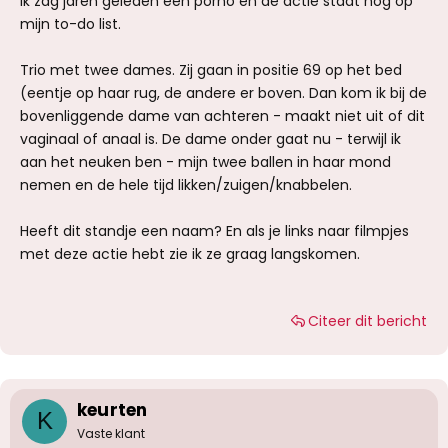
Ik zag jaren geleden een porno en de actie staat nog op
mijn to-do list.
Trio met twee dames. Zij gaan in positie 69 op het bed
(eentje op haar rug, de andere er boven. Dan kom ik bij de
bovenliggende dame van achteren - maakt niet uit of dit
vaginaal of anaal is. De dame onder gaat nu - terwijl ik
aan het neuken ben - mijn twee ballen in haar mond
nemen en de hele tijd likken/zuigen/knabbelen.
Heeft dit standje een naam? En als je links naar filmpjes
met deze actie hebt zie ik ze graag langskomen.
Citeer dit bericht
keurten
K
Vaste klant