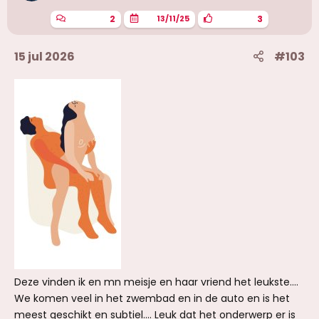
e
n
2
3
13/11/25
:
15 jul 2026
#103
Deze vinden ik en mn meisje en haar vriend het leukste....
We komen veel in het zwembad en in de auto en is het
meest geschikt en subtiel.... Leuk dat het onderwerp er is