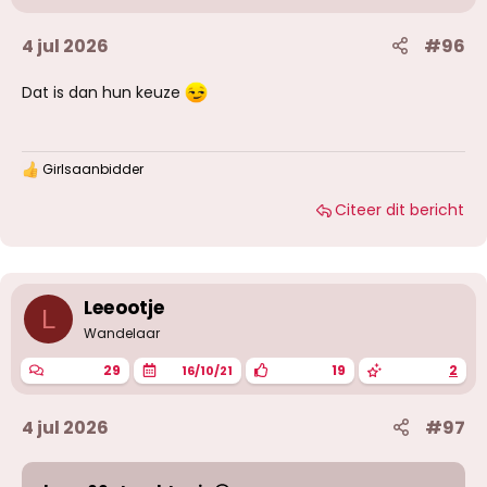
4 jul 2026
#96
Dat is dan hun keuze
Girlsaanbidder
W
a
Citeer dit bericht
a
r
d
e
r
i
Leeootje
L
n
g
Wandelaar
e
n
29
19
2
16/10/21
:
4 jul 2026
#97