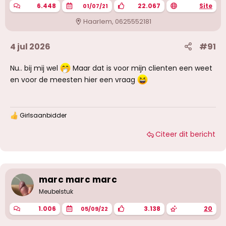
6.448
22.067
Site
01/07/21
Haarlem, 0625552181
4 jul 2026
#91
Nu.. bij mij wel
Maar dat is voor mijn clienten een weet
en voor de meesten hier een vraag
Girlsaanbidder
W
a
Citeer dit bericht
a
r
d
e
r
i
marc marc marc
n
g
Meubelstuk
e
n
1.006
3.138
20
05/09/22
: