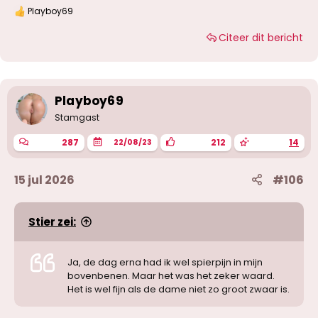
Playboy69
W
a
Citeer dit bericht
a
r
d
e
r
i
Playboy69
n
g
Stamgast
e
n
287
212
14
22/08/23
:
15 jul 2026
#106
Stier zei:
Ja, de dag erna had ik wel spierpijn in mijn
bovenbenen. Maar het was het zeker waard.
Het is wel fijn als de dame niet zo groot zwaar is.