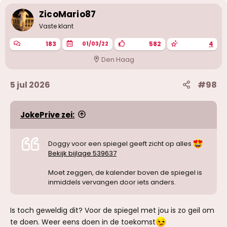
r
i
ZicoMario87
n
g
Vaste klant
e
n
183
582
4
01/03/22
:
Den Haag
5 jul 2026
#98
JokePrive zei:
Doggy voor een spiegel geeft zicht op alles
Bekijk bijlage 539637
Moet zeggen, de kalender boven de spiegel is
inmiddels vervangen door iets anders.
Is toch geweldig dit? Voor de spiegel met jou is zo geil om
te doen. Weer eens doen in de toekomst