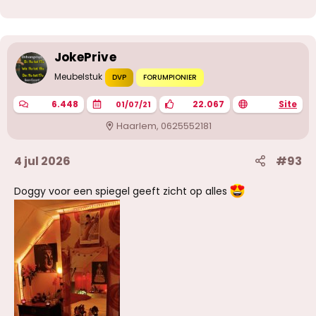
r
d
e
r
i
JokePrive
n
g
Meubelstuk
DVP
FORUMPIONIER
e
n
:
6.448
22.067
Site
01/07/21
Haarlem, 0625552181
4 jul 2026
#93
Doggy voor een spiegel geeft zicht op alles