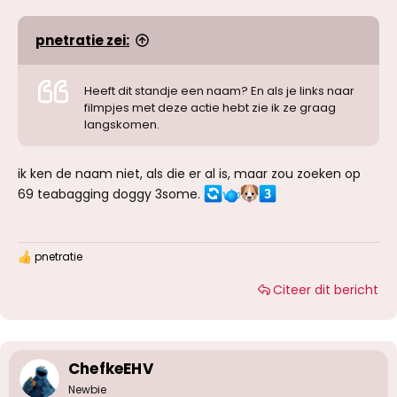
pnetratie zei:
Heeft dit standje een naam? En als je links naar
filmpjes met deze actie hebt zie ik ze graag
langskomen.
ik ken de naam niet, als die er al is, maar zou zoeken op
69 teabagging doggy 3some.
pnetratie
W
a
Citeer dit bericht
a
r
d
e
r
i
ChefkeEHV
n
g
Newbie