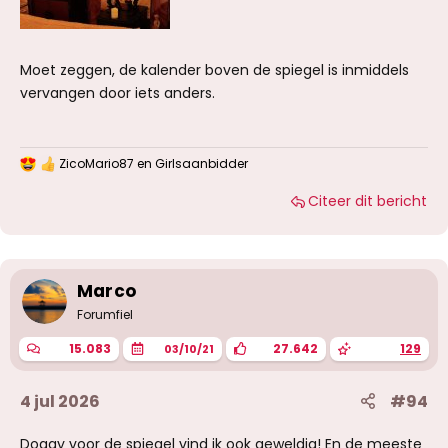
Moet zeggen, de kalender boven de spiegel is inmiddels
vervangen door iets anders.
ZicoMario87
en
Girlsaanbidder
W
a
Citeer dit bericht
a
r
d
e
r
i
Marco
n
g
Forumfiel
e
n
15.083
27.642
129
03/10/21
:
4 jul 2026
#94
Doggy voor de spiegel vind ik ook geweldig! En de meeste