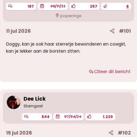
187
257
6
06/11/22
poperinge
11 jul 2026
#101
Doggy, kan je ook haar sterretje bewonderen en cowgirl,
kan je lekker aan de borsten zitten.
Citeer dit bericht
Dee Lick
Stamgast
544
1.229
07/04/24
15 jul 2026
#102