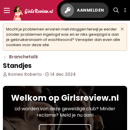
AANMELDEN
Mocht je problemen ervaren met inloggen terwijl je eerder
zonder problemen ingelogd was en er niks gewijzigd is aan
je gebruikersnaam of wachtwoord? Verwijder dan even alle
cookies voor deze site.
Branchetalk
Standjes
O
S
Romeo Roberto
14 dec 2024
n
t
d
a
e
r
Welkom op Girlsreview.nl
r
t
w
d
e
a
Lid worden van deze geweldige club? Minder
r
t
reclame? Meld je nu aan!
p
u
s
m
t