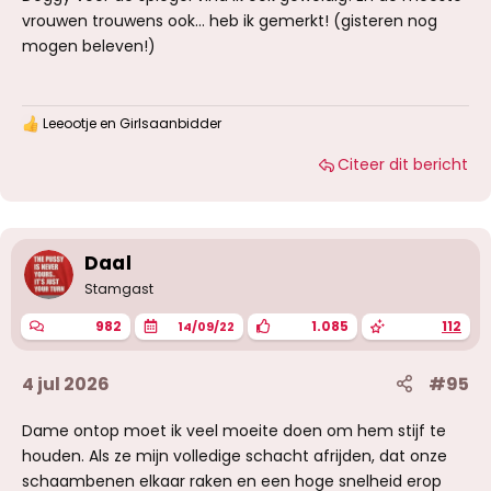
vrouwen trouwens ook... heb ik gemerkt! (gisteren nog
mogen beleven!)
Leeootje
en
Girlsaanbidder
W
a
Citeer dit bericht
a
r
d
e
r
i
Daal
n
g
Stamgast
e
n
982
1.085
112
14/09/22
:
4 jul 2026
#95
Dame ontop moet ik veel moeite doen om hem stijf te
houden. Als ze mijn volledige schacht afrijden, dat onze
schaambenen elkaar raken en een hoge snelheid erop