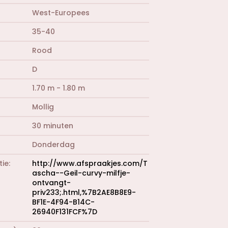
West-Europees
35-40
Rood
D
1.70 m - 1.80 m
Mollig
30 minuten
Donderdag
tie
http://www.afspraakjes.com/T
ascha--Geil-curvy-milfje-
ontvangt-
priv233;.html,%7B2AE8B8E9-
BF1E-4F94-B14C-
26940F131FCF%7D