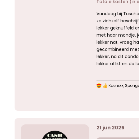
Totale kosten (in 
Vandaag bij Tascha 
ze zichzelf beschri
lekker geknuffeld e
met haar mondje, ja
lekker nat, vroeg h
gecombineerd met 
lekker, na dit cond
lekker aflikt en de
Koenxxx
,
Sponge
W
a
a
r
d
e
r
i
21 jun 2025
n
g
e