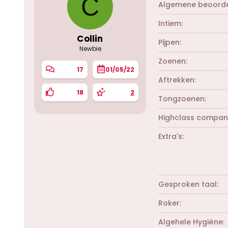
C
Algemene beoorde
Intiem
Collin
Pijpen
Newbie
Zoenen
17
01/05/22
Aftrekken
18
2
Tongzoenen
Highclass compan
Extra's
Gesproken taal
Roker
Algehele Hygiëne