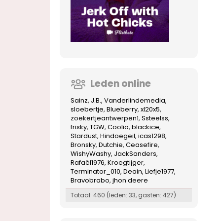
Leden online
Sainz
J.B.
Vanderlindemedia
sloebertje
Blueberry
xl20x5
zoekertjeantwerpen1
Ssteelss
frisky
TGW
Coolio
blackice
Stardust
Hindoegeil
icas1298
Bronsky
Dutchie
Ceasefire
WishyWashy
JackSanders
Rafaël1976
Kroegtijger
Terminator_010
Deain
Liefje1977
Bravobrabo
jhon deere
Totaal: 460 (leden: 33, gasten: 427)