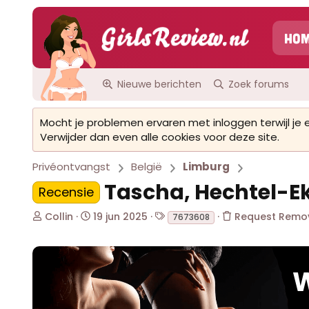
Ho
Nieuwe berichten
Zoek forums
Mocht je problemen ervaren met inloggen terwijl je
Verwijder dan even alle cookies voor deze site.
Privéontvangst
België
Limburg
Tascha, Hechtel-E
Recensie
O
S
T
Collin
19 jun 2025
Request Remo
7673608
n
t
a
d
a
g
e
r
s
r
t
W
w
d
e
a
r
t