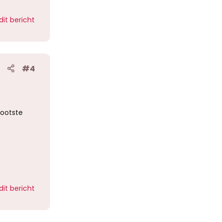
dit bericht
#4
rootste
dit bericht