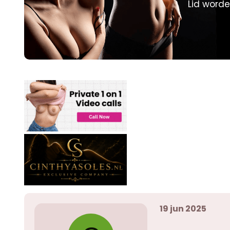
Lid worde
p
u
s
m
t
a
r
t
e
r
19 jun 2025