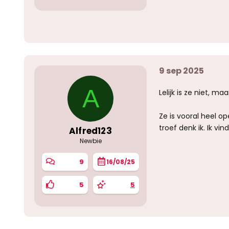
9 sep 2025
A
Lelijk is ze niet, m
Ze is vooral heel o
troef denk ik. Ik vin
Alfred123
Newbie
9
16/08/25
5
5