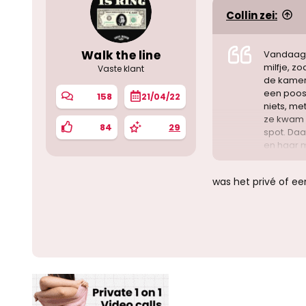
n
Collin zei:
:
Walk the line
Vandaag b
milfje, zo
Vaste klant
de kamer,
een poos
158
21/04/22
niets, me
ze kwam 
84
29
spot. Da
en haar m
druppel u
was het privé of ee