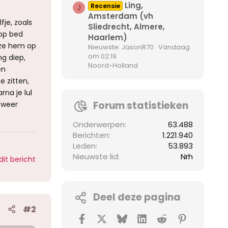
Ling,
Recensie
J
Amsterdam (vh
fje, zoals
Sliedrecht, Almere,
 op bed
Haarlem)
 ze hem op
Nieuwste: JasonR70
Vandaag
om 02:19
ng diep,
Noord-Holland
en
 zitten,
rna je lul
r weer
Forum statistieken
Onderwerpen
63.488
Berichten
1.221.940
Leden
53.893
Nieuwste lid
Nrh
dit bericht
Deel deze pagina
#2
Facebook
X (Twitter)
Bluesky
LinkedIn
Reddit
Pinterest