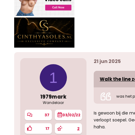
21 jun 2025
1
Walk the line z
1979mark
was het p
Wandelaar
Is gewoon bij die m
37
03/02/22
verloopt soepel. G
haha.
17
2