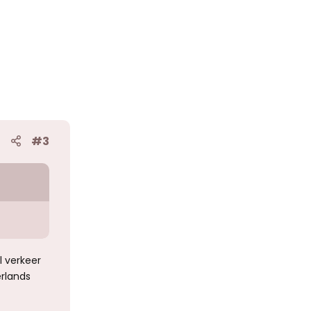
#3
l verkeer
erlands