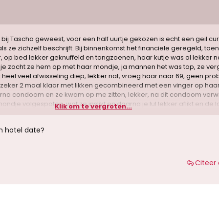
ij Tascha geweest, voor een half uurtje gekozen is echt een geil cu
als ze zichzelf beschrijft. Bij binnenkomst het financiele geregeld, toe
 op bed lekker geknuffeld en tongzoenen, haar kutje was al lekker na
je zocht ze hem op met haar mondje, ja mannen het was top, ze ver
t heel veel afwisseling diep, lekker nat, vroeg haar naar 69, geen pr
zeker 2 maal klaar met likken gecombineerd met een vinger op haa
arna condoom en ze kwam op me zitten, lekker, na dit condoom verw
ondje volgespoten, wat ze inslikt en daarna je lul lekker aflikt en de l
Klik om te vergroten...
itzuigt. Ws een geslaagde date, ze ziet me zeker weer
n hotel date?
Citeer 