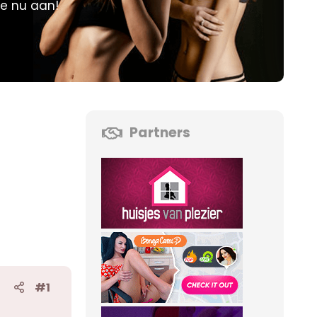
je nu aan!
Partners
#1