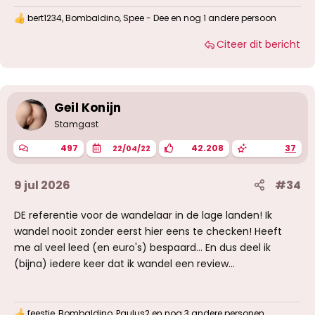
bert1234
,
Bombaldino
,
Spee - Dee
en nog 1 andere persoon
W
a
Citeer dit bericht
a
r
d
e
r
i
Geil Konijn
n
g
Stamgast
e
n
497
42.208
37
22/04/22
:
9 jul 2026
#34
DE referentie voor de wandelaar in de lage landen! Ik
wandel nooit zonder eerst hier eens te checken! Heeft
me al veel leed (en euro's) bespaard... En dus deel ik
(bijna) iedere keer dat ik wandel een review...
feestje
,
Bombaldino
,
Paulus2
en nog 3 andere personen