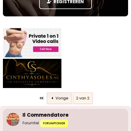
REGISTREREN
a
r
t
e
r
Eerste
Vorige
2 van 2
Il Commendatore
Forumfiel
FORUMPIONIER