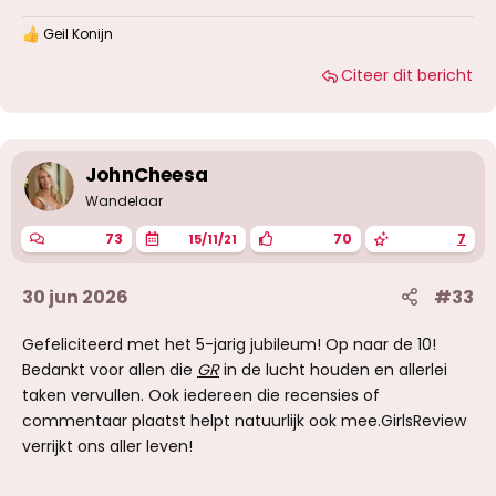
storend en neemt denk ik onnodig ruimte in
Geil Konijn
beslag. En dan bedoel ik oude berichten van
W
a
langer dan 3 jaar ofzo. Het is maar een idee.
Citeer dit bericht
a
Dank voor een ieder die deze mooie site
r
mogelijk maakt!
d
e
r
i
JohnCheesa
n
g
Wandelaar
e
n
73
70
7
15/11/21
:
30 jun 2026
#33
Gefeliciteerd met het 5-jarig jubileum! Op naar de 10!
Bedankt voor allen die
GR
in de lucht houden en allerlei
taken vervullen. Ook iedereen die recensies of
commentaar plaatst helpt natuurlijk ook mee.GirlsReview
verrijkt ons aller leven!