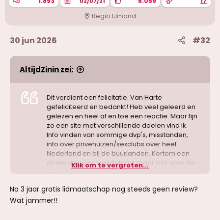
1.893
6.059
17
02/07/21
Regio IJmond
30 jun 2026
#32
AltijdZinin zei:
Dit verdient een felicitatie. Van Harte
gefeliciteerd en bedankt! Heb veel geleerd en
gelezen en heel af en toe een reactie. Maar fijn
zo een site met verschillende doelen vind ik.
Info vinden van sommige dvp's, misstanden,
info over privehuizen/sexclubs over heel
Nederland en bij de buurlanden. Kortom een
goeie site voor wandelaars maar ook voor de
Klik om te vergroten...
professionele dvp's die het werk wel leuk
vinden. Kortom bedankt en van harte
Na 3 jaar gratis lidmaatschap nog steeds geen review?
gefeliciteerd! Op naar de volgende jubileum.
Wat jammer!!
Oh ja ik ben een leek in sites etc. maar is het
een idee om oude berichten, Diever niet meer
toedoen, te verwijderen. Persoonlijk vind ik het