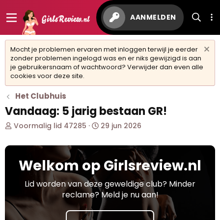
AANMELDEN
Mocht je problemen ervaren met inloggen terwijl je eerder
zonder problemen ingelogd was en er niks gewijzigd is aan
je gebruikersnaam of wachtwoord? Verwijder dan even alle
cookies voor deze site.
Het Clubhuis
Vandaag: 5 jarig bestaan GR!
O
S
Voormalig lid 47285
29 jun 2026
n
t
d
a
e
r
Welkom op Girlsreview.nl
r
t
w
d
e
a
Lid worden van deze geweldige club? Minder
r
t
reclame? Meld je nu aan!
p
u
s
m
t