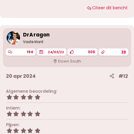
Citeer dit bericht
DrAragon
Vaste klant
194
305
39
24/03/22
Down South
20 apr 2024
#12
Algemene beoordeling
5
,
0
Intiem
0
5
s
,
t
0
Pijpen
e
0
r
5
s