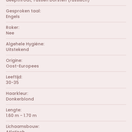
deepthroat
Tussen borsten (russisch)
)
t
r
e
e
r
Gesproken taal
n
(
Engels
)
r
e
Roker
n
Nee
)
Algehele Hygiëne
Uitstekend
Origine
Oost-Europees
Leeftijd
30-35
Haarkleur
Donkerblond
Lengte
1.60 m - 1.70 m
Lichaamsbouw