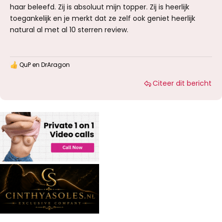
haar beleefd. Zij is absoluut mijn topper. Zij is heerlijk
toegankelijk en je merkt dat ze zelf ook geniet heerlijk
natural al met al 10 sterren review.
QuP
en
DrAragon
W
a
Citeer dit bericht
a
r
d
e
r
i
n
g
e
n
: