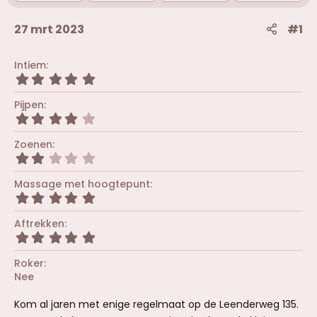
27 mrt 2023
#1
Intiem
5
,
0
Pijpen
0
4
s
,
t
0
Zoenen
e
0
r
2
s
(
,
t
r
0
Massage met hoogtepunt
e
e
0
r
5
n
s
(
,
)
t
r
0
Aftrekken
e
e
0
r
5
n
s
(
,
)
t
r
0
Roker
e
e
0
r
Nee
n
s
(
)
t
r
e
Kom al jaren met enige regelmaat op de Leenderweg 135.
e
r