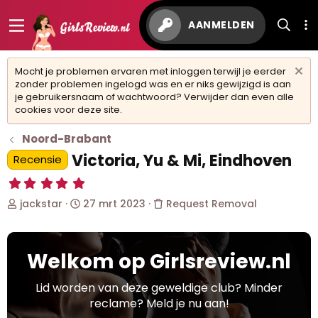
AANMELDEN
Mocht je problemen ervaren met inloggen terwijl je eerder
zonder problemen ingelogd was en er niks gewijzigd is aan
je gebruikersnaam of wachtwoord? Verwijder dan even alle
cookies voor deze site.
Noord-Brabant
Victoria, Yu & Mi, Eindhoven
Recensie
5
,
O
S
jackstar
27 mrt 2023
Request Removal
0
0
n
t
s
d
a
t
e
r
e
Welkom op Girlsreview.nl
r
t
r
w
d
(
r
e
a
Lid worden van deze geweldige club? Minder
e
r
t
reclame? Meld je nu aan!
n
p
u