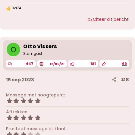
Ba74
W
a
Citeer dit bericht
a
r
d
e
r
i
Otto Vissers
O
n
g
Stamgast
e
n
447
181
69
15/09/21
:
15 sep 2023
#8
Massage met hoogtepunt
5
,
0
Aftrekken
0
5
s
,
t
0
Prostaat massage bij klant
e
0
r
3