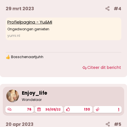
29 mrt 2023
#4
Profielpagina - Yu&Mi
Ongedwongen genieten
yumi.nl
Bosschenaartjuhh
W
a
Citeer dit bericht
a
r
d
e
r
i
Enjoy_life
n
g
Wandelaar
e
n
76
130
1
30/05/22
:
20 apr 2023
#5