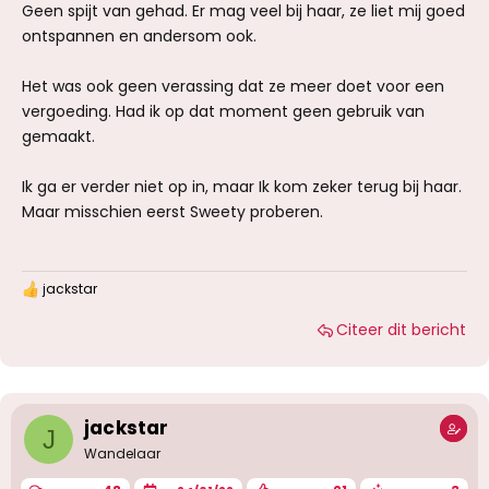
Geen spijt van gehad. Er mag veel bij haar, ze liet mij goed
ontspannen en andersom ook.
Het was ook geen verassing dat ze meer doet voor een
vergoeding. Had ik op dat moment geen gebruik van
gemaakt.
Ik ga er verder niet op in, maar Ik kom zeker terug bij haar.
Maar misschien eerst Sweety proberen.
jackstar
W
a
Citeer dit bericht
a
r
d
e
r
i
jackstar
J
n
g
Wandelaar
e
n