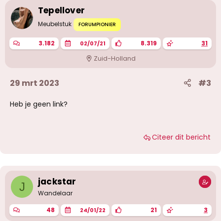
Tepellover
Meubelstuk
FORUMPIONIER
3.182
8.319
31
02/07/21
Zuid-Holland
29 mrt 2023
#3
Heb je geen link?
Citeer dit bericht
jackstar
J
Wandelaar
48
21
3
24/01/22