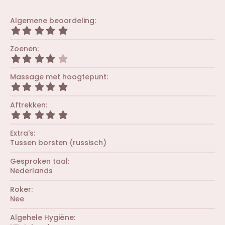
Algemene beoordeling
5
,
0
Zoenen
0
4
s
,
t
0
Massage met hoogtepunt
e
0
r
5
s
(
,
t
r
0
Aftrekken
e
e
0
r
5
n
s
(
,
)
t
r
0
Extra's
e
e
0
r
Tussen borsten (russisch)
n
s
(
)
t
r
Gesproken taal
e
e
r
Nederlands
n
(
)
r
Roker
e
Nee
n
)
Algehele Hygiëne