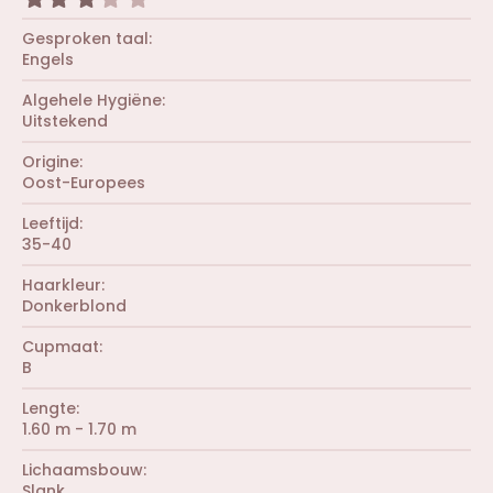
s
(
,
t
r
0
Gesproken taal
e
e
0
r
Engels
n
s
(
)
t
r
Algehele Hygiëne
e
e
r
Uitstekend
n
(
)
r
Origine
e
Oost-Europees
n
)
Leeftijd
35-40
Haarkleur
Donkerblond
Cupmaat
B
Lengte
1.60 m - 1.70 m
Lichaamsbouw
Slank