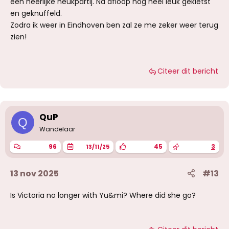
een heerlijke neukpartij. Na afloop nog heel leuk gekletst
en geknuffeld.
Zodra ik weer in Eindhoven ben zal ze me zeker weer terug
zien!
Citeer dit bericht
QuP
Q
Wandelaar
96
45
3
13/11/25
13 nov 2025
#13
Is Victoria no longer with Yu&mi? Where did she go?