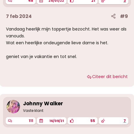
48
21
3
24/01/22
:
7 feb 2024
#9
Vandaag heerlijk mijn toppertje bezocht. Het was weer als
vanouds.
Wat een heerlijke ondeugende lieve dame is het.
geniet van je vakantie en tot snel.
Citeer dit bericht
Johnny Walker
Vaste klant
111
55
7
16/09/21