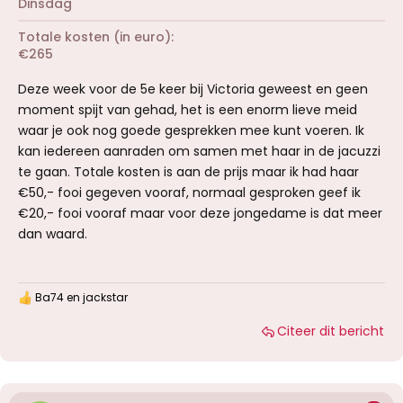
Dinsdag
Totale kosten (in euro)
€265
Deze week voor de 5e keer bij Victoria geweest en geen
moment spijt van gehad, het is een enorm lieve meid
waar je ook nog goede gesprekken mee kunt voeren. Ik
kan iedereen aanraden om samen met haar in de jacuzzi
te gaan. Totale kosten is aan de prijs maar ik had haar
€50,- fooi gegeven vooraf, normaal gesproken geef ik
€20,- fooi vooraf maar voor deze jongedame is dat meer
dan waard.
Ba74
en
jackstar
W
a
Citeer dit bericht
a
r
d
e
r