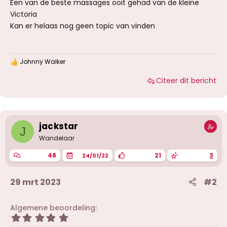
n
Een van de beste massages ooit gehad van de kleine
(
)
Victoria
r
e
Kan er helaas nog geen topic van vinden
n
)
Johnny Walker
W
a
Citeer dit bericht
a
r
d
e
r
i
jackstar
J
n
g
Wandelaar
e
n
48
21
3
24/01/22
:
29 mrt 2023
#2
Algemene beoordeling
5
,