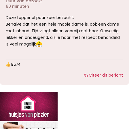
Duur van bezoek
60 minuten
Deze topper al paar keer bezocht.
Behalve dat het een hele mooie dame is, ook een dame
met inhoud. Tijd vliegt alleen voorbij met haar. Geweldig
lekker en ondeugend, als je haar met respect behandeld
is veel mogelijk
Ba74
W
a
Citeer dit bericht
a
r
d
e
r
i
n
g
e
n
: