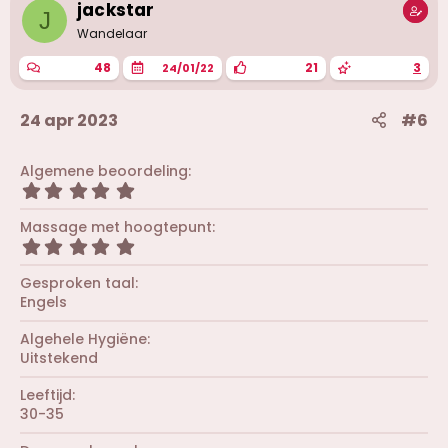
i
jackstar
J
n
g
Wandelaar
e
n
48
21
3
24/01/22
:
24 apr 2023
#6
Algemene beoordeling
5
,
0
Massage met hoogtepunt
0
5
s
,
t
0
Gesproken taal
e
0
r
Engels
s
(
t
r
Algehele Hygiëne
e
e
r
Uitstekend
n
(
)
r
Leeftijd
e
30-35
n
)