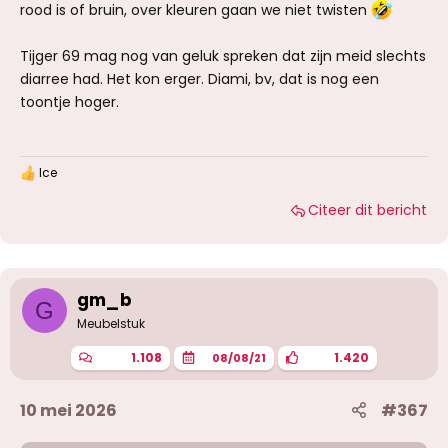
rood is of bruin, over kleuren gaan we niet twisten
Tijger 69 mag nog van geluk spreken dat zijn meid slechts
diarree had. Het kon erger. Diami, bv, dat is nog een
toontje hoger.
Ice
W
a
Citeer dit bericht
a
r
d
e
r
i
gm_b
G
n
g
Meubelstuk
e
n
1.108
1.420
08/08/21
:
10 mei 2026
#367