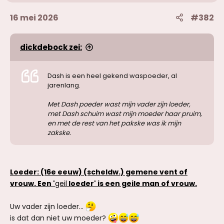
16 mei 2026
#382
dickdebock zei:
Dash is een heel gekend waspoeder, al
jarenlang.
Met Dash poeder wast mijn vader zijn loeder,
met Dash schuim wast mijn moeder haar pruim,
en met de rest van het pakske was ik mijn
zakske.
Loeder: (16e eeuw) (scheldw.) gemene vent of
vrouw. Een '
geil
loeder' is een geile man of vrouw.
Uw vader zijn loeder...
is dat dan niet uw moeder?