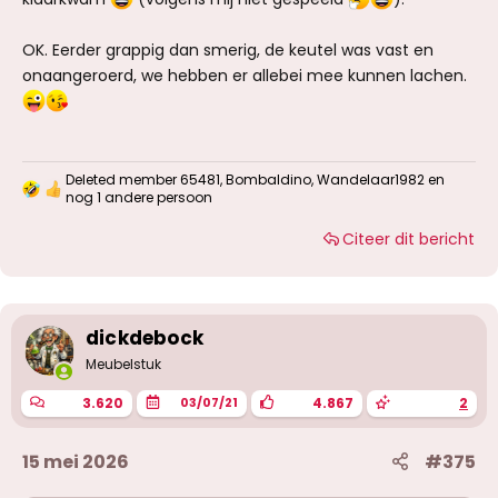
OK. Eerder grappig dan smerig, de keutel was vast en
onaangeroerd, we hebben er allebei mee kunnen lachen.
Deleted member 65481
,
Bombaldino
,
Wandelaar1982
en
W
nog 1 andere persoon
a
a
Citeer dit bericht
r
d
e
r
i
dickdebock
n
g
Meubelstuk
e
n
3.620
4.867
2
03/07/21
:
15 mei 2026
#375