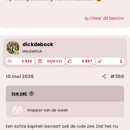
Citeer dit bericht
dickdebock
Meubelstuk
3.620
4.867
2
03/07/21
10 mei 2026
#366
Ice zei:
Klapper van de week
Een echte kapitein bevaart ook de rode zee. Dat het nu