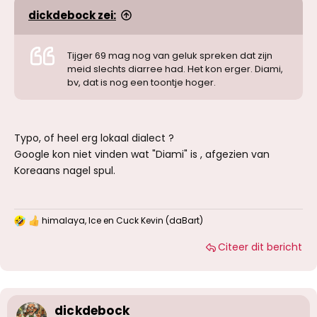
dickdebock zei:
Tijger 69 mag nog van geluk spreken dat zijn
meid slechts diarree had. Het kon erger. Diami,
bv, dat is nog een toontje hoger.
Typo, of heel erg lokaal dialect ?
Google kon niet vinden wat "Diami" is , afgezien van
Koreaans nagel spul.
himalaya
,
Ice
en
Cuck Kevin (daBart)
W
a
Citeer dit bericht
a
r
d
e
r
i
dickdebock
n