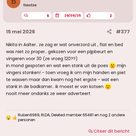
B
Newbie
6
2
29/08/25
15 mei 2026
#377
Nikita in Aalter.. ze zag er wat onverzord uit , flat en bed
was niet zo proper.. gekozen voor een pijpbeurt en
vingeren voor 30 (ze vroeg 120??)
in mond gespoten en wat een stank uit de poes
mijn
vingers stonken! - toen vroeg ik om mijn handen en piet
te wassen maar dan kwam nog het ergste - wat een
stank in de badkamer.. ik moest er van kotsen
nooit meer ondanks ze weer adverteert
Ruben6969
,
RLDA
,
Deleted member 65481
en nog 2 andere
W
personen
a
a
Citeer dit bericht
r