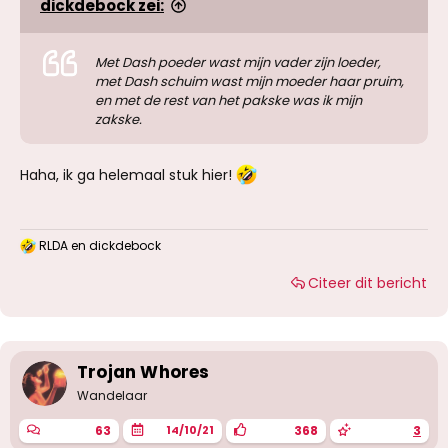
dickdebock zei:
Met Dash poeder wast mijn vader zijn loeder,
met Dash schuim wast mijn moeder haar pruim,
en met de rest van het pakske was ik mijn
zakske.
Haha, ik ga helemaal stuk hier!
RLDA
en
dickdebock
W
a
Citeer dit bericht
a
r
d
e
r
i
Trojan Whores
n
g
Wandelaar
e
n
63
368
3
14/10/21
: