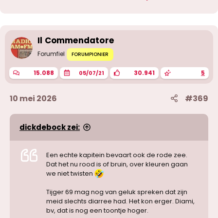
r
d
e
r
i
Il Commendatore
n
g
Forumfiel
FORUMPIONIER
e
n
15.088
30.941
5
05/07/21
:
10 mei 2026
#369
dickdebock zei:
Een echte kapitein bevaart ook de rode zee.
Dat het nu rood is of bruin, over kleuren gaan
we niet twisten
Tijger 69 mag nog van geluk spreken dat zijn
meid slechts diarree had. Het kon erger. Diami,
bv, dat is nog een toontje hoger.