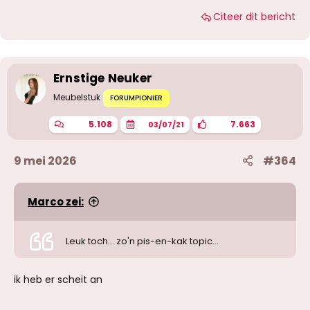
a
Citeer dit bericht
a
r
d
e
r
i
Ernstige Neuker
n
g
Meubelstuk
FORUMPIONIER
e
n
5.108
7.663
03/07/21
:
9 mei 2026
#364
Marco zei:
Leuk toch... zo'n pis-en-kak topic...
ik heb er scheit an