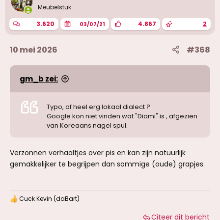
g
Meubelstuk
e
n
3.620
4.867
2
03/07/21
:
10 mei 2026
#368
gm_b zei:
Typo, of heel erg lokaal dialect ?
Google kon niet vinden wat "Diami" is , afgezien
van Koreaans nagel spul.
Verzonnen verhaaltjes over pis en kan zijn natuurlijk
gemakkelijker te begrijpen dan sommige (oude) grapjes.
Cuck Kevin (daBart)
W
a
Citeer dit bericht
a