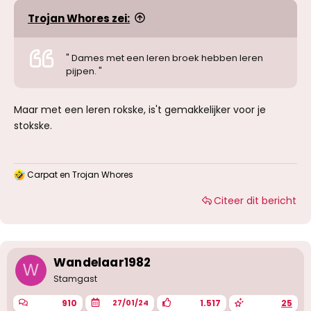
Trojan Whores zei:
" Dames met een leren broek hebben leren
pijpen. "
Maar met een leren rokske, is't gemakkelijker voor je
stokske.
Carpat
en
Trojan Whores
W
a
Citeer dit bericht
a
r
d
e
r
i
Wandelaar1982
W
n
g
Stamgast
e
n
910
1.517
25
27/01/24