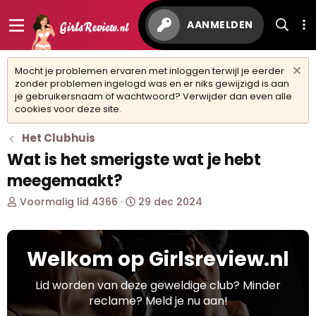
AANMELDEN
Mocht je problemen ervaren met inloggen terwijl je eerder
zonder problemen ingelogd was en er niks gewijzigd is aan
je gebruikersnaam of wachtwoord? Verwijder dan even alle
cookies voor deze site.
Het Clubhuis
Wat is het smerigste wat je hebt
meegemaakt?
O
S
Voormalig lid 4366
29 dec 2024
n
t
d
a
e
r
Welkom op Girlsreview.nl
r
t
w
d
e
a
Lid worden van deze geweldige club? Minder
r
t
reclame? Meld je nu aan!
p
u