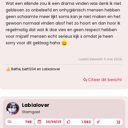
Wat een ellende zou ik een drama vinden was denk ik niet
gebleven zo onbeleefd en onhygiënisch mensen hebben
geen schaamte meer lijkt soms kan je niet maken en het
gewoon normaal vinden alsof het zo hoort en dan hoor ik
regelmatig dat wat ik doe vies en geen respect hebben
voor mijzelf mensen echt serieus kijk s omdat je heen
sorry voor dit geklaag haha
Laatst bewerkt:
11 mei 2026
Beffie
,
bert1234
en
Labialover
W
a
Citeer dit bericht
a
r
d
e
r
i
Labialover
n
g
Stamgast
e
n
798
1.562
12
30/06/25
: