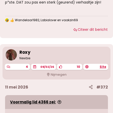
p*ste. DAT zou pas een sterk (geurend) verhaaltje zijn!
Wandelaar1982
,
Labialover
en
vaakzin69
W
a
Citeer dit bericht
a
r
d
e
r
i
Roxy
n
g
Newbie
e
n
4
10
Site
09/02/26
:
Nijmegen
11 mei 2026
#372
Voormalig lid 4366 zei: