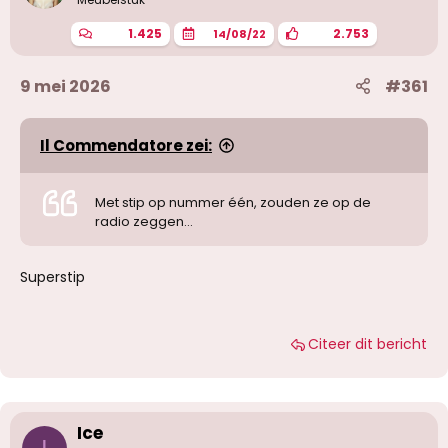
1.425
2.753
14/08/22
9 mei 2026
#361
Il Commendatore zei:
Met stip op nummer één, zouden ze op de
radio zeggen...
Superstip
Citeer dit bericht
Ice