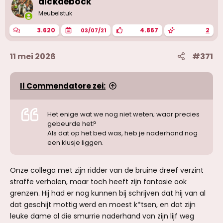
dickdebock
n
g
Meubelstuk
e
n
3.620
4.867
2
03/07/21
:
11 mei 2026
#371
Il Commendatore zei:
Het enige wat we nog niet weten; waar precies
gebeurde het?
Als dat op het bed was, heb je naderhand nog
een klusje liggen.
Onze collega met zijn ridder van de bruine dreef verzint
straffe verhalen, maar toch heeft zijn fantasie ook
grenzen. Hij had er nog kunnen bij schrijven dat hij van al
dat geschijt mottig werd en moest k*tsen, en dat zijn
leuke dame al die smurrie naderhand van zijn lijf weg