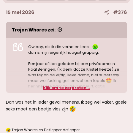
:
15 mei 2026
#376
Trojan Whores zei:
Ow boy, als ik die verhalen lees...
dan is mijn eigenlijk hooguit grappig.
Een jaar of tien geleden bij een privédame in
Paal Beringen. (Ik denk dat ze Kristel heette) Ze
was tegen de vijftig, lieve dame, niet supersexy
maar wel fucking geil en wat een tepels
. Ik
herinner me haar zalige pijpbeurt, dat ik
Klik om te vergroten...
extreem fel klaarkwam in haar mond nadat ze
zich kleddernat en kronkelend totààl liet gaan
Dan was het in ieder geval menens. Ik zeg wel vaker, goeie
onder mijn tong en vingers... Hmmmmm...
seks moet een beetje vies zijn
fucking lekkere, natte squirtkut had ze. Ik bleef
maar doorgaan. Damn...
Ik zat met kramp in mijn tong en polsen,
Trojan Whores
en
De fleppendeflepper
streelde haar natrillende, bezwete, geile
W