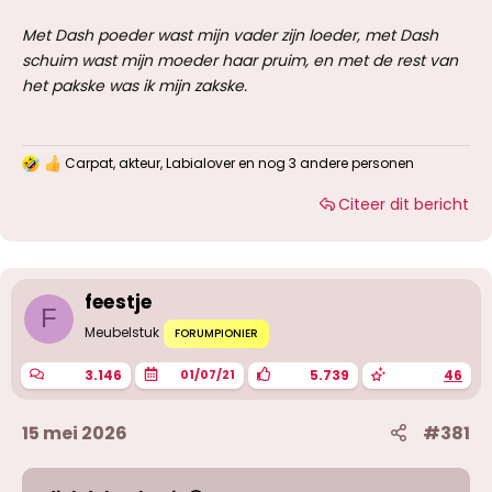
Met Dash poeder wast mijn vader zijn loeder, met Dash
schuim wast mijn moeder haar pruim, en met de rest van
het pakske was ik mijn zakske.
Carpat
,
akteur
,
Labialover
en nog 3 andere personen
W
a
Citeer dit bericht
a
r
d
e
r
i
feestje
n
F
g
Meubelstuk
FORUMPIONIER
e
n
3.146
5.739
46
01/07/21
:
15 mei 2026
#381