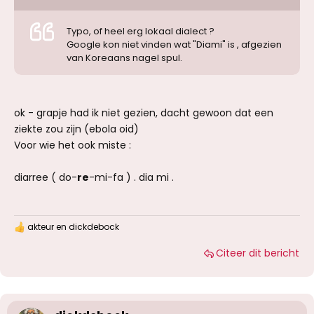
Typo, of heel erg lokaal dialect ?
Google kon niet vinden wat "Diami" is , afgezien
van Koreaans nagel spul.
ok - grapje had ik niet gezien, dacht gewoon dat een
ziekte zou zijn (ebola oid)
Voor wie het ook miste :
diarree ( do-
re
-mi-fa ) . dia mi .
akteur
en
dickdebock
W
a
Citeer dit bericht
a
r
d
e
r
i