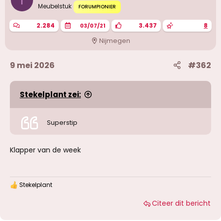
I
Meubelstuk
FORUMPIONIER
2.284
3.437
8
03/07/21
Nijmegen
9 mei 2026
#362
Stekelplant zei:
Superstip
Klapper van de week
Stekelplant
W
a
Citeer dit bericht
a
r
d