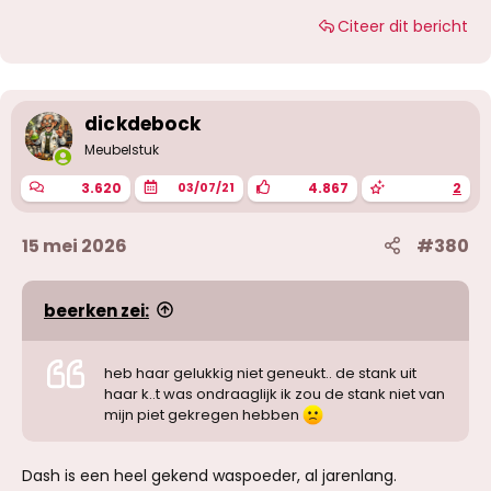
Citeer dit bericht
dickdebock
Meubelstuk
3.620
4.867
2
03/07/21
15 mei 2026
#380
beerken zei:
heb haar gelukkig niet geneukt.. de stank uit
haar k..t was ondraaglijk ik zou de stank niet van
mijn piet gekregen hebben
Dash is een heel gekend waspoeder, al jarenlang.