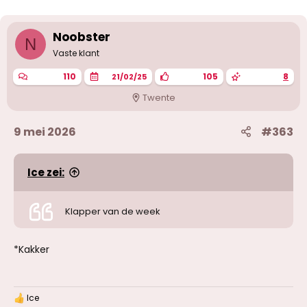
e
r
i
Noobster
N
n
g
Vaste klant
e
n
110
105
8
21/02/25
:
Twente
9 mei 2026
#363
Ice zei:
Klapper van de week
*Kakker
Ice
W