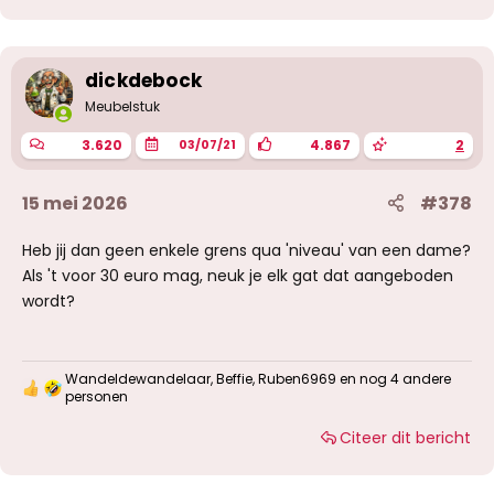
d
e
r
i
dickdebock
n
g
Meubelstuk
e
n
3.620
4.867
2
03/07/21
:
15 mei 2026
#378
Heb jij dan geen enkele grens qua 'niveau' van een dame?
Als 't voor 30 euro mag, neuk je elk gat dat aangeboden
wordt?
Wandeldewandelaar
,
Beffie
,
Ruben6969
en nog 4 andere
W
personen
a
a
Citeer dit bericht
r
d
e