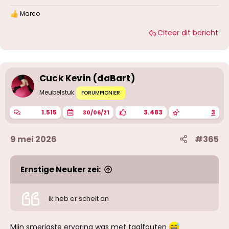
Marco
W
a
Citeer dit bericht
a
r
d
e
r
i
Cuck Kevin (daBart)
n
g
Meubelstuk
FORUMPIONIER
e
n
1.515
3.483
3
30/06/21
:
9 mei 2026
#365
Ernstige Neuker zei:
ik heb er scheit an
Mijn smerigste ervaring was met taalfouten