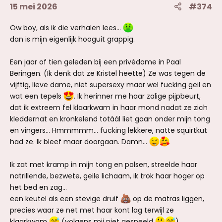
15 mei 2026
#374
Ow boy, als ik die verhalen lees...
dan is mijn eigenlijk hooguit grappig.
Een jaar of tien geleden bij een privédame in Paal
Beringen. (Ik denk dat ze Kristel heette) Ze was tegen de
vijftig, lieve dame, niet supersexy maar wel fucking geil en
wat een tepels
. Ik herinner me haar zalige pijpbeurt,
dat ik extreem fel klaarkwam in haar mond nadat ze zich
kleddernat en kronkelend totààl liet gaan onder mijn tong
en vingers... Hmmmmm... fucking lekkere, natte squirtkut
had ze. Ik bleef maar doorgaan. Damn...
Ik zat met kramp in mijn tong en polsen, streelde haar
natrillende, bezwete, geile lichaam, ik trok haar hoger op
het bed en zag...
een keutel als een stevige druif
op de matras liggen,
precies waar ze net met haar kont lag terwijl ze
klaarkwam
(volgens mij niet gespeeld
).