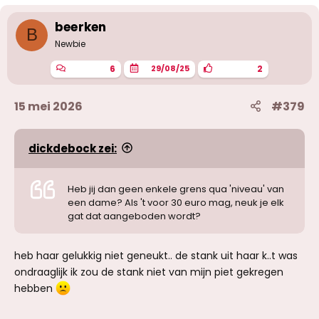
r
i
beerken
n
B
g
Newbie
e
n
6
2
29/08/25
:
15 mei 2026
#379
dickdebock zei:
Heb jij dan geen enkele grens qua 'niveau' van
een dame? Als 't voor 30 euro mag, neuk je elk
gat dat aangeboden wordt?
heb haar gelukkig niet geneukt.. de stank uit haar k..t was
ondraaglijk ik zou de stank niet van mijn piet gekregen
hebben