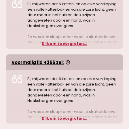
Bij mij waren dat 6 katten, en op elke verdieping
een volle kattenbak en van die zure lucht, geen
deur meer in het huis en de kozijnen
aangevreten door een hond, was in
Haaksbergen overigens.
2e was een slaapkamer waar je struikelde over
de vuile was en kinderspeelgoed, dame was zo
Klik om te vergroten...
wazig en stonk als de neten naar wederom een
kattenlucht, dit was in Emmen
Voormalig lid 4366 zei:
Bij mij waren dat 6 katten, en op elke verdieping
een volle kattenbak en van die zure lucht, geen
deur meer in het huis en de kozijnen
aangevreten door een hond, was in
Haaksbergen overigens.
2e was een slaapkamer waar je struikelde over
de vuile was en kinderspeelgoed, dame was zo
Klik om te vergroten...
wazig en stonk als de neten naar wederom een
kattenlucht, dit was in Emmen