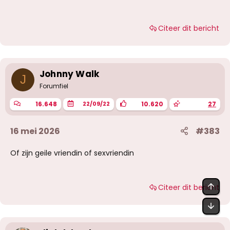
Citeer dit bericht
Johnny Walk
J
Forumfiel
16.648
10.620
27
22/09/22
16 mei 2026
#383
Of zijn geile vriendin of sexvriendin
BOV
Citeer dit bericht
OND