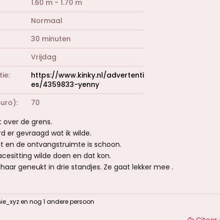
1.60 m - 1.70 m
Normaal
30 minuten
Vrijdag
tie
https://www.kinky.nl/advertenti
es/4359833-yenny
euro)
70
over de grens.
d er gevraagd wat ik wilde.
it en de ontvangstruimte is schoon.
acesitting wilde doen en dat kon.
haar geneukt in drie standjes. Ze gaat lekker mee .
ie_xyz
en nog 1 andere persoon
Citeer 