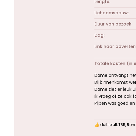
Lengte
Lichaamsbouw
Duur van bezoek
Dag
Link naar adverten
Totale kosten (in 
Dame ontvangt net 
Bij binnenkomst wer
Dame ziet er leuk u
Ik vroeg of ze ook f
Pijpen was goed en 
duitselull
,
T85
,
Ronn
W
a