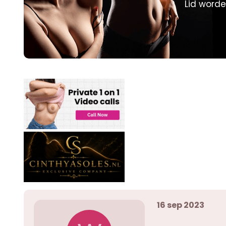
Lid worde
p
u
s
m
t
a
r
t
e
r
16 sep 2023