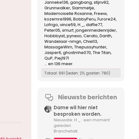
Janneke136
gangbang
stijnv92
Grunnwalker
Slammetje
Mademoiselle Roxanne
Freexx
kozemre1996
BobbyPeru
Furore24
Lofrigo
vince59
H._
daffie77
Peter05
smurf
jongenmeidenrijder
Hobbbyist
pynexo
Cerato
Danth
Wandelaar-nmgn
Chiel13
MassageWim
Thepussyhunter
Jasper6
ghostmhe070
The Titan
QuP
Piej1971
... en 136 meer.
Totaal: 991 (leden: 211, gasten: 780)
Nieuwste berichten
Dame wil hier niet
besproken worden.
Nieuwste: H._
een moment
geleden
Branchetalk
dit bericht