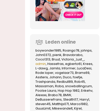
Leden online
boywonder1985
Roango78
johnps
John0372
pienk
Bravobrabo
Coco1313
Bruut
Victoria_Lust_
admin
Hassefras
egberto61
Krees
L-dawg
Jamila
Informer
LucaDesi
Rode loper
vogelaar73
Brams69
Assterix
Johann
Duco
foefje
Trashpanda
Redbull89
Rob45
Massaman
Roba
snowballingcum
Poolse Laura
Hop Hop 1982
Erikehv
Alexxxx
Brabo78
BMW
DeBussereFrans
Stealth117
Harry1
steven45
Matthijs071
Marco1982
GuusLimit
Mikewandelt
Kijrel