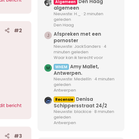
Den Haag
Algemeen
algemeen
Nieuwste: H._
2 minuten
geleden
Den Haag
#2
Afspreken met een
J
pornoster
Nieuwste: JackSanders
4
minuten geleden
Waar kan ik terecht voor
Amy Mallet,
WHEM
M
Antwerpen.
Nieuwste: Medellín
4 minuten
geleden
Antwerpen
Denisa
Recensie
dit bericht
Schippersstraat 24/2
Nieuwste: blackice
8 minuten
geleden
Antwerpen
#3