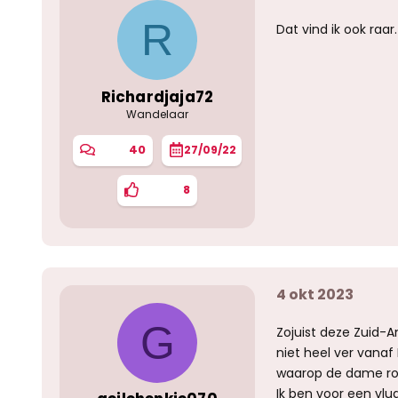
R
Dat vind ik ook raa
Richardjaja72
Wandelaar
40
27/09/22
8
4 okt 2023
G
Zojuist deze Zuid-
niet heel ver vanaf 
waarop de dame ro
Ik ben voor een vlu