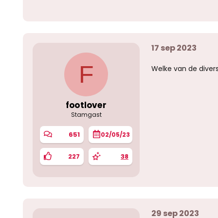
a
r
d
e
r
i
17 sep 2023
n
g
e
F
Welke van de diverse
n
:
footlover
Stamgast
651
02/05/23
227
38
29 sep 2023