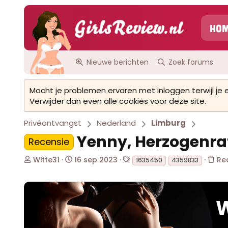
Ho
Nieuwe berichten
Zoek forums
Mocht je problemen ervaren met inloggen terwijl je
Verwijder dan even alle cookies voor deze site.
Privéontvangst
Nederland
Limburg
Yenny, Herzogenr
Recensie
O
S
T
Witte31
16 sep 2023
Re
1635450
4359833
n
t
a
d
a
g
e
r
s
r
t
W
w
d
e
a
r
t