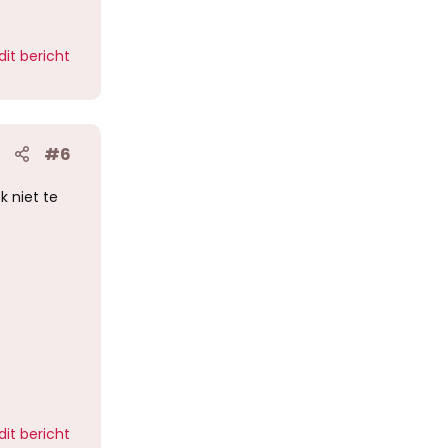
dit bericht
#6
k niet te
dit bericht