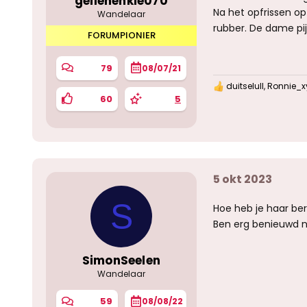
geilehenkie070
Na het opfrissen op
Wandelaar
rubber. De dame pij
FORUMPIONIER
79
08/07/21
duitselull
,
Ronnie_x
W
60
5
a
a
r
d
e
r
i
5 okt 2023
n
g
e
S
Hoe heb je haar berei
n
:
Ben erg benieuwd na
SimonSeelen
Wandelaar
59
08/08/22