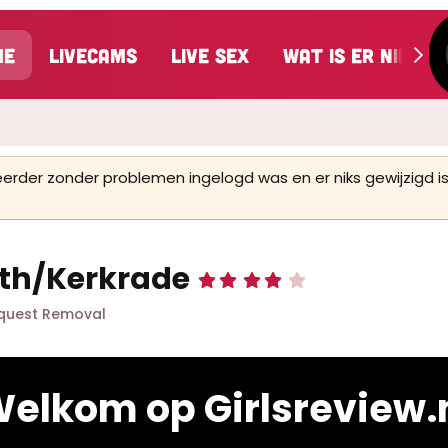
me
LiveCams
Live Sex
Wat is er nieuw
 eerder zonder problemen ingelogd was en er niks gewijzigd
ath/Kerkrade
4
,
3
quest Removal
3
s
t
e
r
elkom op Girlsreview.
(
r
e