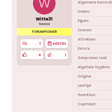
W
Algemene beoorde
Intiem
Witte31
Pijpen
Newbie
Zoenen
FORUMPIONIER
Aftrekken
7
01/07/21
Extra's
4
1
Gesproken taal
Algehele Hygiëne
Origine
Leeftijd
Haarkleur
Cupmaat