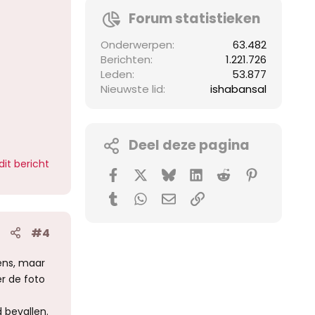
Forum statistieken
Onderwerpen
63.482
Berichten
1.221.726
Leden
53.877
Nieuwste lid
ishabansal
Deel deze pagina
dit bericht
Facebook
X (Twitter)
Bluesky
LinkedIn
Reddit
Pinterest
Tumblr
WhatsApp
E-mail
koppeling
#4
ens, maar
er de foto
 bevallen.