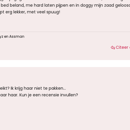
 bed beland, me hard laten pijpen en in doggy mijn zaad geloosd
pt erg lekker, met veel spuug!
yz
en
Assman
Citeer 
kt? Ik krijg haar niet te pakken...
ar haar. Kun je een recensie invullen?