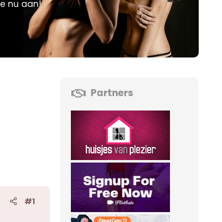
je nu aan!
Partners
#1