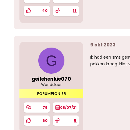
40
18
9 okt 2023
G
Ik had een sms gest
pakken kreeg. Niet v
geilehenkie070
Wandelaar
FORUMPIONIER
79
08/07/21
60
5