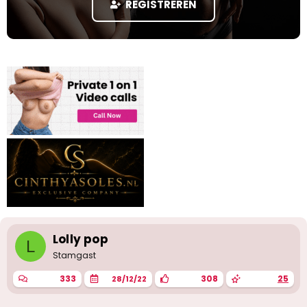
REGISTREREN
a
r
t
e
r
Lolly pop
L
Stamgast
333
308
25
28/12/22