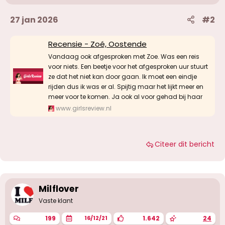
27 jan 2026
#2
Recensie - Zoé, Oostende
Vandaag ook afgesproken met Zoe. Was een reis
voor niets. Een beetje voor het afgesproken uur stuurt
ze dat het niet kan door gaan. Ik moet een eindje
rijden dus ik was er al. Spijtig maar het lijkt meer en
meer voor te komen. Ja ook al voor gehad bij haar
www.girlsreview.nl
Citeer dit bericht
Milflover
Vaste klant
199
1.642
24
16/12/21