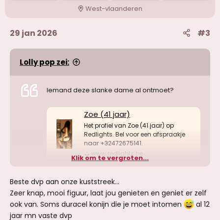
West-vlaanderen
29 jan 2026
#3
Lolly pop zei:
Iemand deze slanke dame al ontmoet?
Zoe (41 jaar)
Het profiel van Zoe (41 jaar) op
Redlights. Bel voor een afspraakje
naar +32472675141.
www.redlights.be
Klik om te vergroten...
Beste dvp aan onze kuststreek...
Zeer knap, mooi figuur, laat jou genieten en geniet er zelf
ook van. Soms duracel konijn die je moet intomen
al 12
jaar mn vaste dvp