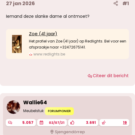
27 jan 2026
#1
Iemand deze slanke dame al ontmoet?
Zoe (41 jaar)
Het profiel van Zoe (41 jaar) op Redlights. Bel voor een
afspraakje naar +32472675141.
www.redlights.be
Citeer dit bericht
Wallie64
Meubelstuk
FORUMPIONIER
5.057
3.691
19
02/07/21
Sjengendörrep