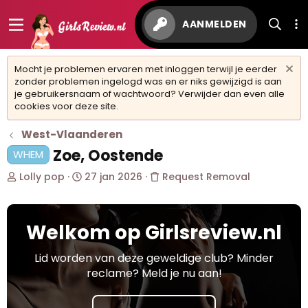
AANMELDEN
Mocht je problemen ervaren met inloggen terwijl je eerder
zonder problemen ingelogd was en er niks gewijzigd is aan
je gebruikersnaam of wachtwoord? Verwijder dan even alle
cookies voor deze site.
West-Vlaanderen
Zoe, Oostende
WHEM
O
S
Lolly pop
27 jan 2026
Request Removal
n
t
d
a
e
r
Welkom op Girlsreview.nl
r
t
w
d
e
a
Lid worden van deze geweldige club? Minder
r
t
reclame? Meld je nu aan!
p
u
s
m
t