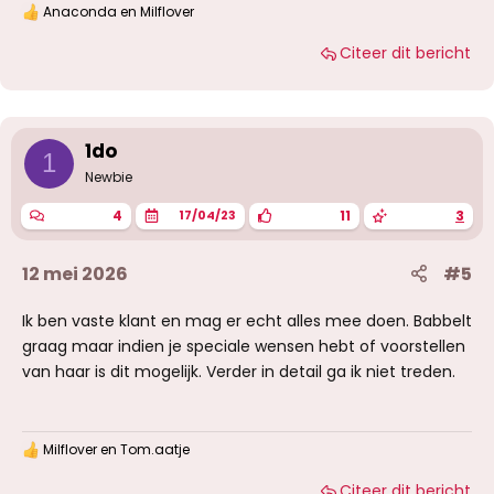
Anaconda
en
Milflover
W
a
Citeer dit bericht
a
r
d
e
r
i
1do
1
n
g
Newbie
e
n
4
11
3
17/04/23
:
12 mei 2026
#5
Ik ben vaste klant en mag er echt alles mee doen. Babbelt
graag maar indien je speciale wensen hebt of voorstellen
van haar is dit mogelijk. Verder in detail ga ik niet treden.
Milflover
en
Tom.aatje
W
a
Citeer dit bericht
a