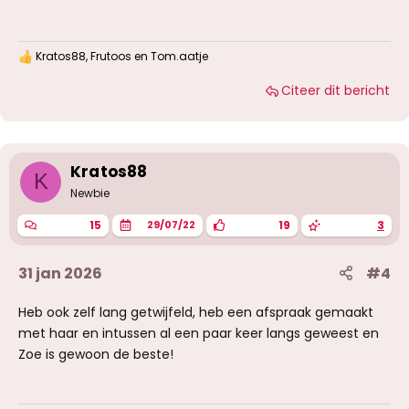
Kratos88
,
Frutoos
en
Tom.aatje
W
a
Citeer dit bericht
a
r
d
e
r
i
Kratos88
K
n
g
Newbie
e
n
15
19
3
29/07/22
:
31 jan 2026
#4
Heb ook zelf lang getwijfeld, heb een afspraak gemaakt
met haar en intussen al een paar keer langs geweest en
Zoe is gewoon de beste!