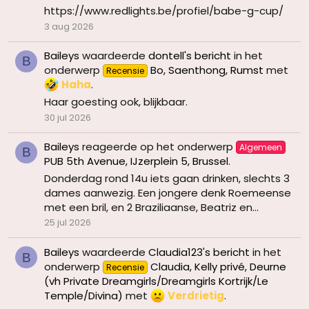
https://www.redlights.be/profiel/babe-g-cup/
3 aug 2026
Baileys
waardeerde
dontell's bericht
in het
B
onderwerp
Bo, Saenthong, Rumst
met
Recensie
Haha
.
Haar goesting ook, blijkbaar.
30 jul 2026
Baileys
reageerde op het onderwerp
Algemeen
B
PUB 5th Avenue, IJzerplein 5, Brussel
.
Donderdag rond 14u iets gaan drinken, slechts 3
dames aanwezig. Een jongere denk Roemeense
met een bril, en 2 Braziliaanse, Beatriz en...
25 jul 2026
Baileys
waardeerde
Claudia123's bericht
in het
B
onderwerp
Claudia, Kelly privé, Deurne
Recensie
(vh Private Dreamgirls/Dreamgirls Kortrijk/Le
Temple/Divina)
met
Verdrietig
.