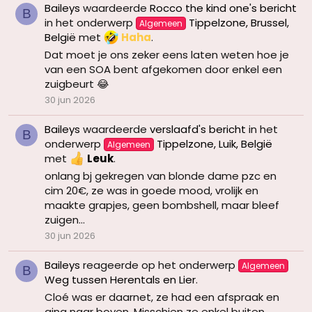
Baileys
waardeerde
Rocco the kind one's bericht
B
in het onderwerp
Tippelzone, Brussel,
Algemeen
België
met
Haha
.
Dat moet je ons zeker eens laten weten hoe je
van een SOA bent afgekomen door enkel een
zuigbeurt 😂
30 jun 2026
Baileys
waardeerde
verslaafd's bericht
in het
B
onderwerp
Tippelzone, Luik, België
Algemeen
met
Leuk
.
onlang bj gekregen van blonde dame pzc en
cim 20€, ze was in goede mood, vrolijk en
maakte grapjes, geen bombshell, maar bleef
zuigen...
30 jun 2026
Baileys
reageerde op het onderwerp
Algemeen
B
Weg tussen Herentals en Lier
.
Cloé was er daarnet, ze had een afspraak en
ging naar boven. Misschien ze enkel buiten