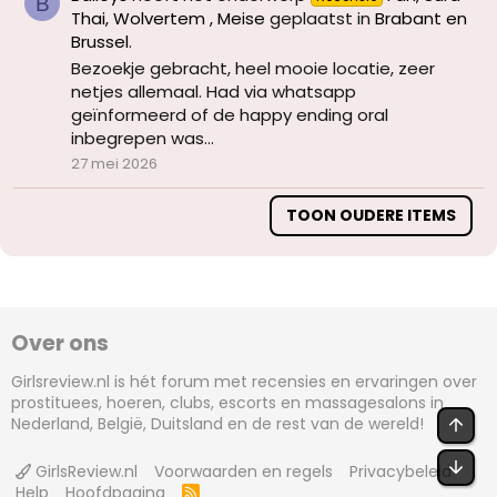
B
Thai, Wolvertem , Meise
geplaatst in
Brabant en
Brussel
.
Bezoekje gebracht, heel mooie locatie, zeer
netjes allemaal. Had via whatsapp
geïnformeerd of de happy ending oral
inbegrepen was...
27 mei 2026
TOON OUDERE ITEMS
Over ons
Girlsreview.nl is hét forum met recensies en ervaringen over
prostituees, hoeren, clubs, escorts en massagesalons in
BOV
Nederland, België, Duitsland en de rest van de wereld!
OND
GirlsReview.nl
Voorwaarden en regels
Privacybeleid
Help
Hoofdpagina
R