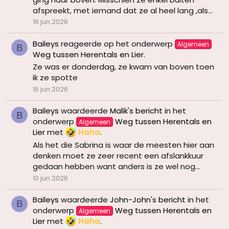
afspreekt, met iemand dat ze al heel lang ,als...
16 jun 2026
Baileys
reageerde op het onderwerp
Algemeen
B
Weg tussen Herentals en Lier
.
Ze was er donderdag, ze kwam van boven toen
ik ze spotte
15 jun 2026
Baileys
waardeerde
Malik's bericht
in het
B
onderwerp
Weg tussen Herentals en
Algemeen
Lier
met
Haha
.
Als het die Sabrina is waar de meesten hier aan
denken moet ze zeer recent een afslankkuur
gedaan hebben want anders is ze wel nog...
10 jun 2026
Baileys
waardeerde
John-John's bericht
in het
B
onderwerp
Weg tussen Herentals en
Algemeen
Lier
met
Haha
.