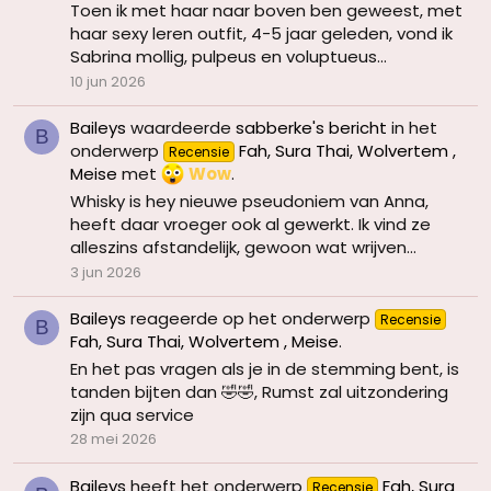
Toen ik met haar naar boven ben geweest, met
haar sexy leren outfit, 4-5 jaar geleden, vond ik
Sabrina mollig, pulpeus en voluptueus...
10 jun 2026
Baileys
waardeerde
sabberke's bericht
in het
B
onderwerp
Fah, Sura Thai, Wolvertem ,
Recensie
Meise
met
Wow
.
Whisky is hey nieuwe pseudoniem van Anna,
heeft daar vroeger ook al gewerkt. Ik vind ze
alleszins afstandelijk, gewoon wat wrijven...
3 jun 2026
Baileys
reageerde op het onderwerp
Recensie
B
Fah, Sura Thai, Wolvertem , Meise
.
En het pas vragen als je in de stemming bent, is
tanden bijten dan 🤣🤣, Rumst zal uitzondering
zijn qua service
28 mei 2026
Baileys
heeft het onderwerp
Fah, Sura
Recensie