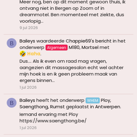
Meer nog, ben op dit moment gewoon thuis, ik
ontvang niet in Bergen op Zoom of in
dreammotel. Ben momenteel met ziekte, dus
voorlopig...
9 jul 2026
Baileys
waardeerde
Chappie69's bericht
in het
B
onderwerp
M180, Mortsel
met
Algemeen
Haha
.
Dus…. Als ik even om raad mag vragen,
aangezien dit massagesalon echt wel achter
mijn hoek is en ik geen probleem maak van
ergens binnen...
1 jul 2026
Baileys
heeft het onderwerp
Ploy,
WHEM
B
Saengthong, Rumst
geplaatst in
Antwerpen
.
Iemand ervaring met Ploy
https://www.saengthong.be/
1 jul 2026