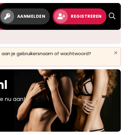
w
AANMELDEN
REGISTREREN
 is aan je gebruikersnaam of wachtwoord?
nl
je nu aan!