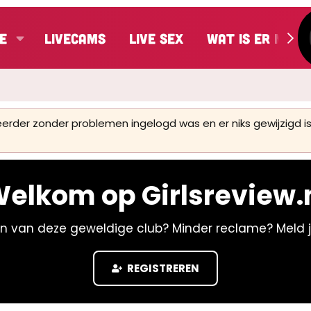
e
LiveCams
Live Sex
Wat is er nieu
 eerder zonder problemen ingelogd was en er niks gewijzigd
elkom op Girlsreview.
n van deze geweldige club? Minder reclame? Meld 
REGISTREREN