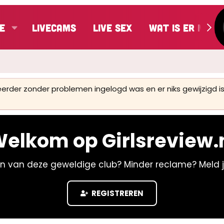
e
LiveCams
Live Sex
Wat is er nieu
 eerder zonder problemen ingelogd was en er niks gewijzigd
elkom op Girlsreview.
n van deze geweldige club? Minder reclame? Meld 
REGISTREREN