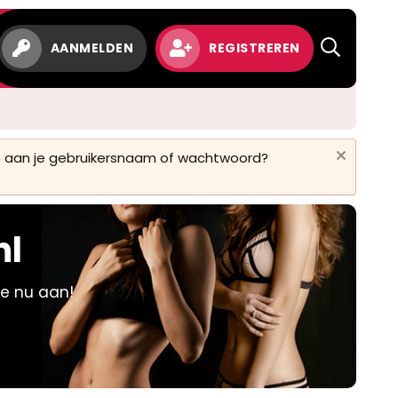
w
AANMELDEN
REGISTREREN
 is aan je gebruikersnaam of wachtwoord?
nl
je nu aan!