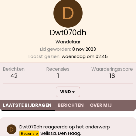
D
Dwt070dh
Wandelaar
Lid geworden
8 nov 2023
Laatst gezien
woensdag om 02:45
Berichten
Recensies
Waarderingsscore
42
1
16
VIND
LAATSTE BIJDRAGEN
BERICHTEN
OVER MIJ
Dwt070dh
reageerde op het onderwerp
D
Selissa, Den Haag
.
Recensie