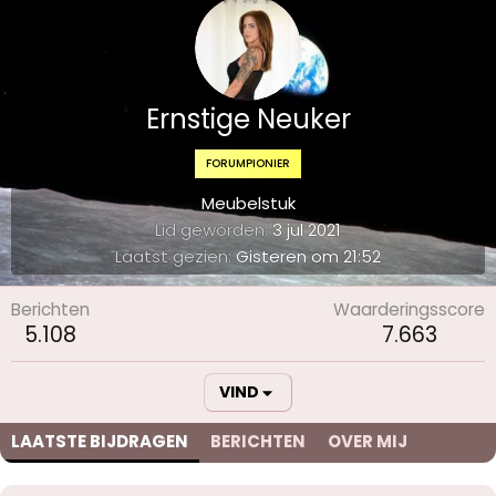
Ernstige Neuker
FORUMPIONIER
Meubelstuk
Lid geworden
3 jul 2021
Laatst gezien
Gisteren om 21:52
Berichten
Waarderingsscore
5.108
7.663
VIND
LAATSTE BIJDRAGEN
BERICHTEN
OVER MIJ