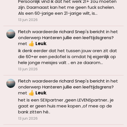
Persoonlijk vind ik dat het werk 21+ zou moeten
zijn. Daarnaast kan het me geen fuck schelen.
Als een 60-jarige een 21-jarige wilt, is...
13 jun 2026
Fletch
waardeerde
richard Snep's bericht
in het
onderwerp
Hanteren jullie een leeftijdsgrens?
met
Leuk
.
ik denk eerder dat het tussen jouw oren zit dat
die 60+er een pedofiel is omdat hij eigenlijk op
hele jonge meisjes valt .. en ze daarom...
13 jun 2026
Fletch
waardeerde
richard Snep's bericht
in het
onderwerp
Hanteren jullie een leeftijdsgrens?
met
Leuk
.
het is een SEXpartner ,geen LEVENSpartner.. je
gaat er geen huis mee kopen ,of mee op de
bank zitten hé..
13 jun 2026