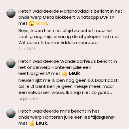
Fletch
waardeerde
MarianaVdaal's bericht
in het
onderwerp
Meta blokkeert Whatsapp DVP's?
met
Wow
.
Boys, ik ben hier niet altijd zo actief maar wil
toch graag mijn ervaring de afgelopen tijd met
WA delen. Ik ben inmiddels meerdere...
9 jul 2026
Fletch
waardeerde
Wandelaar1982's bericht
in
het onderwerp
Hanteren jullie een
leeftijdsgrens?
met
Leuk
.
Neuken lijkt me. Ik ben nog geen 60. Daarnaast,
als je 21 bent ben je geen meisje meer, maar
een volwassen vrouw. Ik snap niet zo goed...
14 jun 2026
Fletch
waardeerde
mir's bericht
in het
onderwerp
Hanteren jullie een leeftijdsgrens?
met
Leuk
.