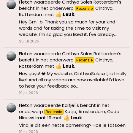
Fletch
waardeerde
Cinthya Soles Rotterdam's
bericht
in het onderwerp
Cinthya,
Recensie
Rotterdam
met
Leuk
.
Hey Gm_b, Thank you so much for your kind
words and for taking the time to visit my
website. I'm so glad you liked it. I've already...
25 jul 2026
Fletch
waardeerde
Cinthya Soles Rotterdam's
bericht
in het onderwerp
Cinthya,
Recensie
Rotterdam
met
Leuk
.
Hey guys! ❤️ My website, CinthyaSoles.nl, is finally
live! And all my videos are now available! I'd love
to hear your feedback, so...
19 jul 2026
Fletch
waardeerde
Kalfje1's bericht
in het
onderwerp
Katja, Amsterdam, Oude
Recensie
Nieuwstraat 19
met
Leuk
.
Vind je dit een nette opmerking? Hoe je fatsoen.
19 jul 2026