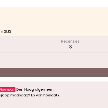
m 21:12
Recensies
3
Den Haag algemeen
.
Algemeen
lijk op maandag? En van hoelaat?