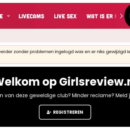
e
LiveCams
Live Sex
Wat is er nieu
 eerder zonder problemen ingelogd was en er niks gewijzigd
elkom op Girlsreview.
n van deze geweldige club? Minder reclame? Meld 
REGISTREREN