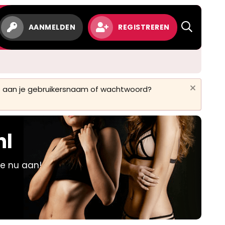
w
AANMELDEN
REGISTREREN
 is aan je gebruikersnaam of wachtwoord?
nl
je nu aan!