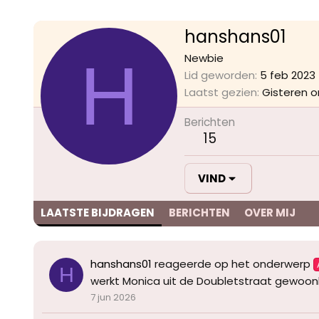
hanshans01
H
Newbie
Lid geworden
5 feb 2023
Laatst gezien
Gisteren o
Berichten
15
VIND
LAATSTE BIJDRAGEN
BERICHTEN
OVER MIJ
hanshans01
reageerde op het onderwerp
H
werkt Monica uit de Doubletstraat gewoon
7 jun 2026