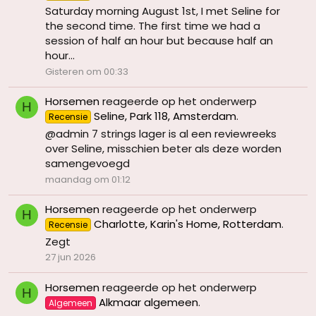
Saturday morning August 1st, I met Seline for
the second time. The first time we had a
session of half an hour but because half an
hour...
Gisteren om 00:33
Horsemen
reageerde op het onderwerp
H
Seline, Park 118, Amsterdam
.
Recensie
@admin 7 strings lager is al een reviewreeks
over Seline, misschien beter als deze worden
samengevoegd
maandag om 01:12
Horsemen
reageerde op het onderwerp
H
Charlotte, Karin's Home, Rotterdam
.
Recensie
Zegt
27 jun 2026
Horsemen
reageerde op het onderwerp
H
Alkmaar algemeen
.
Algemeen