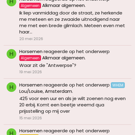
H
Alkmaar algemeen
.
Algemeen
Ik liep vanmiddag door de straat, ze herkende
me meteen en ze zwaaide uitnodigend naar
me met een brede glimlach. Meteen even met
haar...
20 mei 2026
Horsemen
reageerde op het onderwerp
H
Alkmaar algemeen
.
Algemeen
Waar zit de "Antwerpse"?
19 mei 2026
Horsemen
reageerde op het onderwerp
WHEM
H
Lou/Louise, Amsterdam
.
425 voor een uur en als je wilt zoenen nog even
20 erbij. Komt een beetje vreemd qua
prijsstelling op mij over
15 mei 2026
Horsemen
reageerde op het onderwerp
H