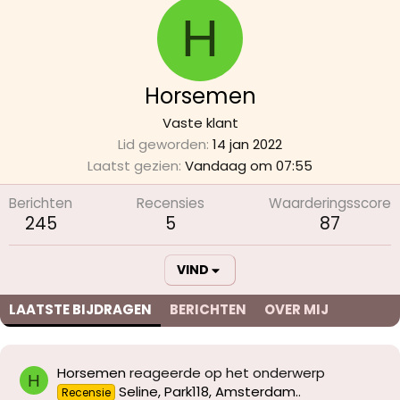
H
Horsemen
Vaste klant
Lid geworden
14 jan 2022
Laatst gezien
Vandaag om 07:55
Berichten
Recensies
Waarderingsscore
245
5
87
VIND
LAATSTE BIJDRAGEN
BERICHTEN
OVER MIJ
Horsemen
reageerde op het onderwerp
H
Seline, Park118, Amsterdam.
.
Recensie