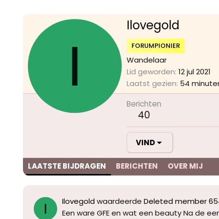
Ilovegold
I
FORUMPIONIER
Wandelaar
Lid geworden
12 jul 2021
Laatst gezien
54 minute
Berichten
40
VIND
LAATSTE BIJDRAGEN
BERICHTEN
OVER MIJ
Ilovegold
waardeerde
Deleted member 654
I
Een ware GFE en wat een beauty Na de eerst