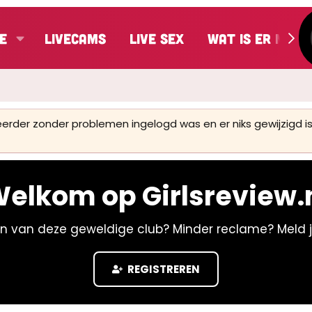
e
LiveCams
Live Sex
Wat is er nieu
 eerder zonder problemen ingelogd was en er niks gewijzigd
elkom op Girlsreview.
n van deze geweldige club? Minder reclame? Meld 
REGISTREREN