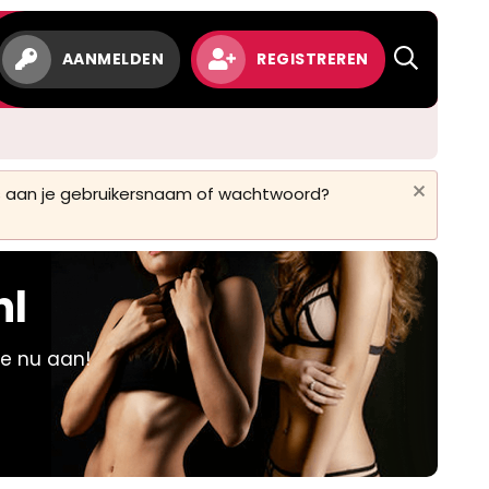
w
AANMELDEN
REGISTREREN
 is aan je gebruikersnaam of wachtwoord?
nl
je nu aan!