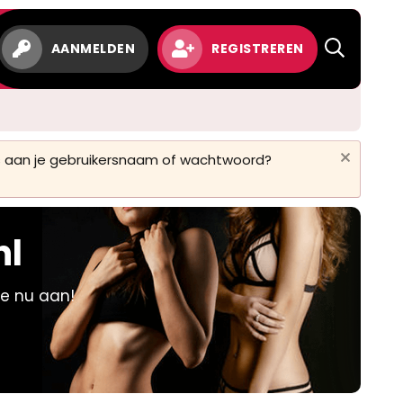
w
AANMELDEN
REGISTREREN
 is aan je gebruikersnaam of wachtwoord?
nl
je nu aan!