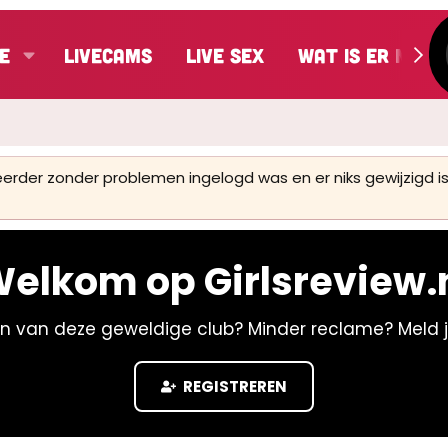
e
LiveCams
Live Sex
Wat is er nieu
 eerder zonder problemen ingelogd was en er niks gewijzigd
elkom op Girlsreview.
n van deze geweldige club? Minder reclame? Meld 
REGISTREREN