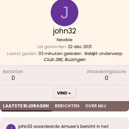
J
john32
Newbie
Lid geworden
22 dec 2021
Laatst gezien
33 minuten geleden
·
Bekijkt onderwerp
Club 2BE, Buizingen
Berichten
Waarderingsscore
0
0
VIND
LAATSTE BIJDRAGEN
BERICHTEN
OVER MIJ
john32
waardeerde
Amuse's bericht
in het
J