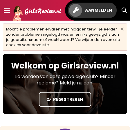
AANMELDEN
Mocht je problemen ervaren met inloggen terwijl je eerder
zonder problemen ingelogd was en er niks gewijzigd is aan
je gebruikersnaam of wachtwoord? Verwijder dan even alle
cookies voor deze site.
Welkom op Girlsreview.nl
Lid worden van deze geweldige club? Minder
reclame? Meld je nu aan!
REGISTREREN